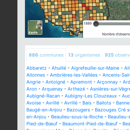
1889
Nombre d'observa
886
communes
13
organismes
925
observ
Abbaretz
-
Ahuillé
-
Aigrefeuille-sur-Maine
-
Ai
Allonnes
-
Ambrières-les-Vallées
-
Ancenis-Sai
Angrie
-
Antoigné
-
Apremont
-
Arçonnay
-
Ard
Aron
-
Arquenay
-
Arthezé
-
Asnières-sur-Vègr
Aubigné-Racan
-
Aubigny-Les Clouzeaux
-
Auc
Avoise
-
Avrillé
-
Avrillé
-
Bais
-
Ballots
-
Banne
Baugé-en-Anjou
-
Bazougers
-
Bazouges Cré su
en-Anjou
-
Beaulieu-sous-la-Roche
-
Beaulieu-
Pied-de-Bœuf
-
Beaumont-Pied-de-Bœuf
-
Be