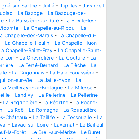
igné-sur-Sarthe
-
Juillé
-
Jupilles
-
Juvardeil
ublac
-
La Bazoge
-
La Bazouge-de-
re
-
La Boissière-du-Doré
-
La Breille-les-
-Vicomte
-
La Chapelle-au-Riboul
-
La
a Chapelle-des-Marais
-
La Chapelle-du-
-
La Chapelle-Heulin
-
La Chapelle-Huon
-
La Chapelle-Saint-Fray
-
La Chapelle-Saint-
le-Loir
-
La Chevrolière
-
La Couture
-
La
rrière
-
La Ferté-Bernard
-
La Flèche
-
La
lle
-
La Grigonnais
-
La Haie-Fouassière
-
guillon-sur-Vie
-
La Jaille-Yvon
-
La
-
La Meilleraye-de-Bretagne
-
La Milesse
-
eille
-
Landivy
-
La Pellerine
-
La Pellerine
-
-
La Regrippière
-
La Réorthe
-
La Roche-
n
-
La Roë
-
La Romagne
-
La Rouaudière
-
es-Châteaux
-
La Taillée
-
La Tessoualle
-
La
val
-
Lavau-sur-Loire
-
Lavernat
-
Le Bailleul
uf-la-Forêt
-
Le Breil-sur-Mérize
-
Le Buret
-