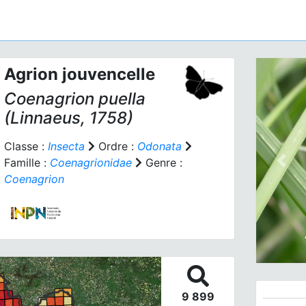
Agrion jouvencelle
Coenagrion puella
(Linnaeus, 1758)
Classe :
Insecta
Ordre :
Odonata
Famille :
Coenagrionidae
Genre :
Prev
Coenagrion
9 899