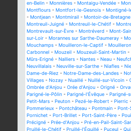
en-Belin
-
Monnières
-
Montaigu-Vendée
-
Mont
Montflours
-
Montfort-le-Gesnois
-
Montigné-le
-
Montjean
-
Montmirail
-
Montoir-de-Bretagne
Montreuil-Juigné
-
Montreuil-le-Chétif
-
Montre
Montrevault-sur-Èvre
-
Montréverd
-
Mont-Sai
sur-Loir
-
Morannes sur Sarthe-Daumeray
-
Mor
Mouchamps
-
Mouilleron-le-Captif
-
Mouillero
Carbonnel
-
Mouzeil
-
Mouzeuil-Saint-Martin
-
Mûrs-Erigné
-
Nalliers
-
Nantes
-
Neau
-
Neufc
Neuvillalais
-
Neuville-sur-Sarthe
-
Niafles
-
Nie
Dame-de-Riez
-
Notre-Dame-des-Landes
-
No
Villages
-
Nozay
-
Nuaillé
-
Nuillé-sur-Vicoin
-
Ombrée d'Anjou
-
Orée d'Anjou
-
Origné
-
Orva
Parigné-le-Pôlin
-
Parigné-l'Évêque
-
Parigné-s
Petit-Mars
-
Peuton
-
Pezé-le-Robert
-
Pierric
Pommerieux
-
Pontchâteau
-
Pontmain
-
Pont-
Pornichet
-
Port-Brillet
-
Port-Saint-Père
-
Poui
Précigné
-
Prée-d'Anjou
-
Pré-en-Pail-Saint-S
Pruillé-le-Chétif
-
Pruillé-l'Éguillé
-
Puceul
-
Qui