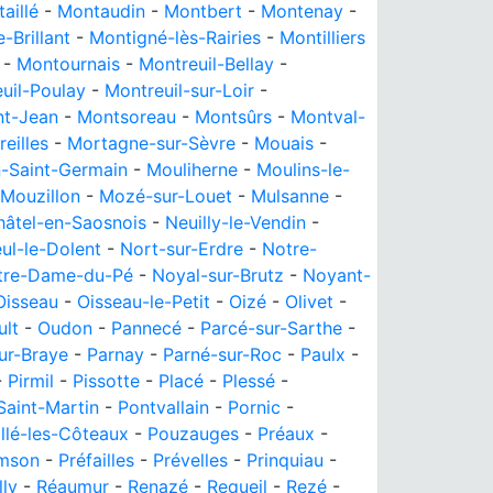
aillé
-
Montaudin
-
Montbert
-
Montenay
-
-Brillant
-
Montigné-lès-Rairies
-
Montilliers
-
Montournais
-
Montreuil-Bellay
-
uil-Poulay
-
Montreuil-sur-Loir
-
nt-Jean
-
Montsoreau
-
Montsûrs
-
Montval-
eilles
-
Mortagne-sur-Sèvre
-
Mouais
-
n-Saint-Germain
-
Mouliherne
-
Moulins-le-
Mouzillon
-
Mozé-sur-Louet
-
Mulsanne
-
hâtel-en-Saosnois
-
Neuilly-le-Vendin
-
ul-le-Dolent
-
Nort-sur-Erdre
-
Notre-
tre-Dame-du-Pé
-
Noyal-sur-Brutz
-
Noyant-
Oisseau
-
Oisseau-le-Petit
-
Oizé
-
Olivet
-
ult
-
Oudon
-
Pannecé
-
Parcé-sur-Sarthe
-
ur-Braye
-
Parnay
-
Parné-sur-Roc
-
Paulx
-
-
Pirmil
-
Pissotte
-
Placé
-
Plessé
-
Saint-Martin
-
Pontvallain
-
Pornic
-
llé-les-Côteaux
-
Pouzauges
-
Préaux
-
amson
-
Préfailles
-
Prévelles
-
Prinquiau
-
lly
-
Réaumur
-
Renazé
-
Requeil
-
Rezé
-