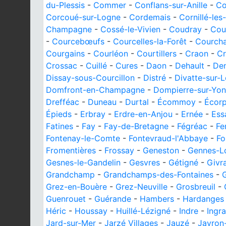
du-Plessis
-
Commer
-
Conflans-sur-Anille
-
Co
Corcoué-sur-Logne
-
Cordemais
-
Cornillé-le
Champagne
-
Cossé-le-Vivien
-
Coudray
-
Cou
-
Courcebœufs
-
Courcelles-la-Forêt
-
Courch
Courgains
-
Courléon
-
Courtillers
-
Craon
-
Cr
Crossac
-
Cuillé
-
Cures
-
Daon
-
Dehault
-
De
Dissay-sous-Courcillon
-
Distré
-
Divatte-sur-L
Domfront-en-Champagne
-
Dompierre-sur-Yon
Drefféac
-
Duneau
-
Durtal
-
Écommoy
-
Écorp
Épieds
-
Erbray
-
Erdre-en-Anjou
-
Ernée
-
Ess
Fatines
-
Fay
-
Fay-de-Bretagne
-
Fégréac
-
Fe
Fontenay-le-Comte
-
Fontevraud-l'Abbaye
-
Fo
Fromentières
-
Frossay
-
Geneston
-
Gennes-L
Gesnes-le-Gandelin
-
Gesvres
-
Gétigné
-
Givr
Grandchamp
-
Grandchamps-des-Fontaines
-
Grez-en-Bouère
-
Grez-Neuville
-
Grosbreuil
-
Guenrouet
-
Guérande
-
Hambers
-
Hardanges
Héric
-
Houssay
-
Huillé-Lézigné
-
Indre
-
Ingr
Jard-sur-Mer
-
Jarzé Villages
-
Jauzé
-
Javron