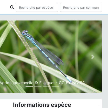
ious
Next
Agrion jouvencelle © F. Jiguet - CC BY-NC-SA
Informations espèce