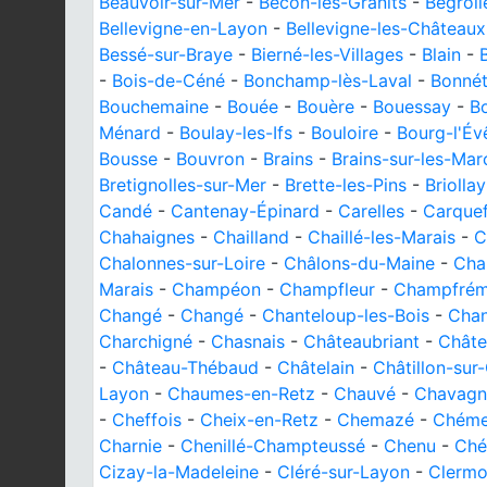
Beauvoir-sur-Mer
-
Bécon-les-Granits
-
Bégrol
Bellevigne-en-Layon
-
Bellevigne-les-Châteaux
Bessé-sur-Braye
-
Bierné-les-Villages
-
Blain
-
-
Bois-de-Céné
-
Bonchamp-lès-Laval
-
Bonnét
Bouchemaine
-
Bouée
-
Bouère
-
Bouessay
-
B
Ménard
-
Boulay-les-Ifs
-
Bouloire
-
Bourg-l'Év
Bousse
-
Bouvron
-
Brains
-
Brains-sur-les-Mar
Bretignolles-sur-Mer
-
Brette-les-Pins
-
Briollay
Candé
-
Cantenay-Épinard
-
Carelles
-
Carque
Chahaignes
-
Chailland
-
Chaillé-les-Marais
-
C
Chalonnes-sur-Loire
-
Châlons-du-Maine
-
Cha
Marais
-
Champéon
-
Champfleur
-
Champfrém
Changé
-
Changé
-
Chanteloup-les-Bois
-
Cha
Charchigné
-
Chasnais
-
Châteaubriant
-
Châte
-
Château-Thébaud
-
Châtelain
-
Châtillon-sur
Layon
-
Chaumes-en-Retz
-
Chauvé
-
Chavagn
-
Cheffois
-
Cheix-en-Retz
-
Chemazé
-
Chéme
Charnie
-
Chenillé-Champteussé
-
Chenu
-
Ché
Cizay-la-Madeleine
-
Cléré-sur-Layon
-
Clermo