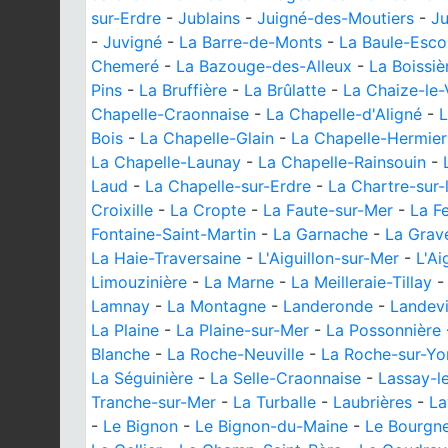
sur-Erdre
-
Jublains
-
Juigné-des-Moutiers
-
Ju
-
Juvigné
-
La Barre-de-Monts
-
La Baule-Esco
Chemeré
-
La Bazouge-des-Alleux
-
La Boissiè
Pins
-
La Bruffière
-
La Brûlatte
-
La Chaize-le
Chapelle-Craonnaise
-
La Chapelle-d'Aligné
-
L
Bois
-
La Chapelle-Glain
-
La Chapelle-Hermier
La Chapelle-Launay
-
La Chapelle-Rainsouin
-
Laud
-
La Chapelle-sur-Erdre
-
La Chartre-sur-
Croixille
-
La Cropte
-
La Faute-sur-Mer
-
La Fe
Fontaine-Saint-Martin
-
La Garnache
-
La Grave
La Haie-Traversaine
-
L'Aiguillon-sur-Mer
-
L'Ai
Limouzinière
-
La Marne
-
La Meilleraie-Tillay
Lamnay
-
La Montagne
-
Landeronde
-
Landevi
La Plaine
-
La Plaine-sur-Mer
-
La Possonnière
Blanche
-
La Roche-Neuville
-
La Roche-sur-Yo
La Séguinière
-
La Selle-Craonnaise
-
Lassay-l
Tranche-sur-Mer
-
La Turballe
-
Laubrières
-
La
-
Le Bignon
-
Le Bignon-du-Maine
-
Le Bourgne