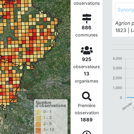
observations
Synon
Agrion p
886
1823 |
L
communes
925
observateurs
13
organismes
Nombre
d'observations
Première
0– 1
observation
1– 2
1889
2– 5
5– 10