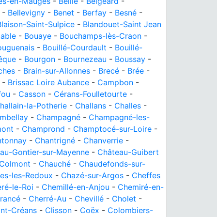
les-en-Mauges
-
Beillé
-
Belgeard
-
-
Bellevigny
-
Benet
-
Berfay
-
Besné
-
Blaison-Saint-Sulpice
-
Blandouet-Saint Jean
able
-
Bouaye
-
Bouchamps-lès-Craon
-
ouguenais
-
Bouillé-Courdault
-
Bouillé-
êque
-
Bourgon
-
Bournezeau
-
Boussay
-
ches
-
Brain-sur-Allonnes
-
Brecé
-
Brée
-
-
Brissac Loire Aubance
-
Campbon
-
fou
-
Casson
-
Cérans-Foulletourte
-
hallain-la-Potherie
-
Challans
-
Challes
-
mbellay
-
Champagné
-
Champagné-les-
ont
-
Champrond
-
Champtocé-sur-Loire
-
ntonnay
-
Chantrigné
-
Chanverrie
-
au-Gontier-sur-Mayenne
-
Château-Guibert
-Colmont
-
Chauché
-
Chaudefonds-sur-
es-les-Redoux
-
Chazé-sur-Argos
-
Cheffes
ré-le-Roi
-
Chemillé-en-Anjou
-
Chemiré-en-
rancé
-
Cherré-Au
-
Chevillé
-
Cholet
-
nt-Créans
-
Clisson
-
Coëx
-
Colombiers-