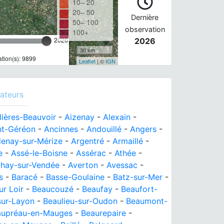
10– 20
20– 50
Dernière
50– 100
observation
100+
2026
2026
30 km
tion(s): 9899
Leaflet
| ©
IGN
ateurs
llières-Beauvoir
-
Aizenay
-
Alexain
-
nt-Géréon
-
Ancinnes
-
Andouillé
-
Angers
-
enay-sur-Mérize
-
Argentré
-
Armaillé
-
e
-
Assé-le-Boisne
-
Assérac
-
Athée
-
hay-sur-Vendée
-
Averton
-
Avessac
-
s
-
Baracé
-
Basse-Goulaine
-
Batz-sur-Mer
-
r Loir
-
Beaucouzé
-
Beaufay
-
Beaufort-
sur-Layon
-
Beaulieu-sur-Oudon
-
Beaumont-
aupréau-en-Mauges
-
Beaurepaire
-