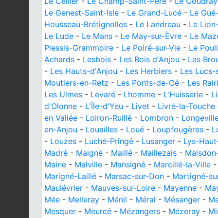
Le Cellier
-
Le Champ-Saint-Père
-
Le Coudra
Le Genest-Saint-Isle
-
Le Grand-Lucé
-
Le Gué-
Housseau-Brétignolles
-
Le Landreau
-
Le Lion
Le Lude
-
Le Mans
-
Le May-sur-Èvre
-
Le Maz
Plessis-Grammoire
-
Le Poiré-sur-Vie
-
Le Poul
Achards
-
Lesbois
-
Les Bois d'Anjou
-
Les Brou
-
Les Hauts-d'Anjou
-
Les Herbiers
-
Les Lucs-
Moutiers-en-Retz
-
Les Ponts-de-Cé
-
Les Rair
Les Ulmes
-
Levaré
-
Lhomme
-
L'Huisserie
-
L
d'Olonne
-
L'Île-d'Yeu
-
Livet
-
Livré-la-Touche
en Vallée
-
Loiron-Ruillé
-
Lombron
-
Longevill
en-Anjou
-
Louailles
-
Loué
-
Loupfougères
-
L
-
Louzes
-
Luché-Pringé
-
Lusanger
-
Lys-Haut
Madré
-
Maigné
-
Maillé
-
Maillezais
-
Maisdon-
Maine
-
Malville
-
Mansigné
-
Marcillé-la-Ville
Marigné-Laillé
-
Marsac-sur-Don
-
Martigné-s
Maulévrier
-
Mauves-sur-Loire
-
Mayenne
-
Ma
Mée
-
Melleray
-
Ménil
-
Méral
-
Mésanger
-
Me
Mesquer
-
Meurcé
-
Mézangers
-
Mézeray
-
Mi