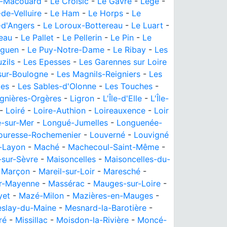
y-Macouard
-
Le Croisic
-
Le Gâvre
-
Legé
-
de-Velluire
-
Le Ham
-
Le Horps
-
Le
-d'Angers
-
Le Loroux-Bottereau
-
Le Luart
-
eau
-
Le Pallet
-
Le Pellerin
-
Le Pin
-
Le
iguen
-
Le Puy-Notre-Dame
-
Le Ribay
-
Les
zils
-
Les Epesses
-
Les Garennes sur Loire
sur-Boulogne
-
Les Magnils-Reigniers
-
Les
ies
-
Les Sables-d'Olonne
-
Les Touches
-
ignières-Orgères
-
Ligron
-
L'Île-d'Elle
-
L'Île-
-
Loiré
-
Loire-Authion
-
Loireauxence
-
Loir
e-sur-Mer
-
Longué-Jumelles
-
Longuenée-
ouresse-Rochemenier
-
Louverné
-
Louvigné
-Layon
-
Maché
-
Machecoul-Saint-Même
-
sur-Sèvre
-
Maisoncelles
-
Maisoncelles-du-
-
Marçon
-
Mareil-sur-Loir
-
Maresché
-
ur-Mayenne
-
Massérac
-
Mauges-sur-Loire
-
yet
-
Mazé-Milon
-
Mazières-en-Mauges
-
slay-du-Maine
-
Mesnard-la-Barotière
-
ré
-
Missillac
-
Moisdon-la-Rivière
-
Moncé-