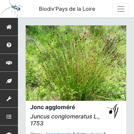
Biodiv'Pays de la Loire
Jonc aggloméré
Juncus conglomeratus
L.,
1753