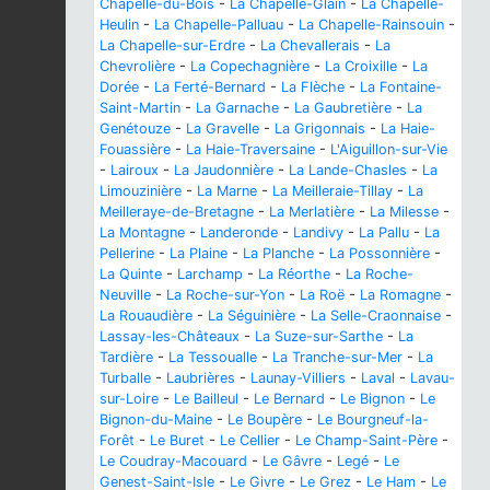
Chapelle-du-Bois
-
La Chapelle-Glain
-
La Chapelle-
Heulin
-
La Chapelle-Palluau
-
La Chapelle-Rainsouin
-
La Chapelle-sur-Erdre
-
La Chevallerais
-
La
Chevrolière
-
La Copechagnière
-
La Croixille
-
La
Dorée
-
La Ferté-Bernard
-
La Flèche
-
La Fontaine-
Saint-Martin
-
La Garnache
-
La Gaubretière
-
La
Genétouze
-
La Gravelle
-
La Grigonnais
-
La Haie-
Fouassière
-
La Haie-Traversaine
-
L'Aiguillon-sur-Vie
-
Lairoux
-
La Jaudonnière
-
La Lande-Chasles
-
La
Limouzinière
-
La Marne
-
La Meilleraie-Tillay
-
La
Meilleraye-de-Bretagne
-
La Merlatière
-
La Milesse
-
La Montagne
-
Landeronde
-
Landivy
-
La Pallu
-
La
Pellerine
-
La Plaine
-
La Planche
-
La Possonnière
-
La Quinte
-
Larchamp
-
La Réorthe
-
La Roche-
Neuville
-
La Roche-sur-Yon
-
La Roë
-
La Romagne
-
La Rouaudière
-
La Séguinière
-
La Selle-Craonnaise
-
Lassay-les-Châteaux
-
La Suze-sur-Sarthe
-
La
Tardière
-
La Tessoualle
-
La Tranche-sur-Mer
-
La
Turballe
-
Laubrières
-
Launay-Villiers
-
Laval
-
Lavau-
sur-Loire
-
Le Bailleul
-
Le Bernard
-
Le Bignon
-
Le
Bignon-du-Maine
-
Le Boupère
-
Le Bourgneuf-la-
Forêt
-
Le Buret
-
Le Cellier
-
Le Champ-Saint-Père
-
Le Coudray-Macouard
-
Le Gâvre
-
Legé
-
Le
Genest-Saint-Isle
-
Le Givre
-
Le Grez
-
Le Ham
-
Le