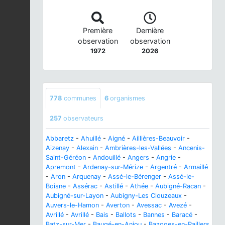
Première
Dernière
observation
observation
1972
2026
778
communes
6
organismes
257
observateurs
Abbaretz
-
Ahuillé
-
Aigné
-
Aillières-Beauvoir
-
Aizenay
-
Alexain
-
Ambrières-les-Vallées
-
Ancenis-
Saint-Géréon
-
Andouillé
-
Angers
-
Angrie
-
Apremont
-
Ardenay-sur-Mérize
-
Argentré
-
Armaillé
-
Aron
-
Arquenay
-
Assé-le-Bérenger
-
Assé-le-
Boisne
-
Assérac
-
Astillé
-
Athée
-
Aubigné-Racan
-
Aubigné-sur-Layon
-
Aubigny-Les Clouzeaux
-
Auvers-le-Hamon
-
Averton
-
Avessac
-
Avezé
-
Avrillé
-
Avrillé
-
Bais
-
Ballots
-
Bannes
-
Baracé
-
Batz-sur-Mer
-
Baugé-en-Anjou
-
Bazoges-en-Paillers