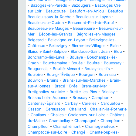
-
Bazoges-en-Pareds
-
Bazougers
-
Bazouges Cré
sur Loir
-
Beaucouzé
-
Beaufort-en-Anjou
-
Beaufou
-
Beaulieu-sous-la-Roche
-
Beaulieu-sur-Layon
-
Beaulieu-sur-Oudon
-
Beaumont-Pied-de-Bœuf
-
Beaupréau-en-Mauges
-
Beaurepaire
-
Beauvoir-sur-
Mer
-
Bécon-les-Granits
-
Bégrolles-en-Mauges
-
Belgeard
-
Bellevigne-en-Layon
-
Bellevigne-les-
Châteaux
-
Bellevigny
-
Bierné-les-Villages
-
Blain
-
Blaison-Saint-Sulpice
-
Blandouet-Saint Jean
-
Blou
-
Bonchamp-lès-Laval
-
Bouaye
-
Bouchamps-lès-
Craon
-
Bouchemaine
-
Bouée
-
Bouère
-
Bouessay
-
Bouguenais
-
Bouillé-Ménard
-
Boulay-les-Ifs
-
Bouloire
-
Bourg-l'Évêque
-
Bourgon
-
Bourneau
-
Bouvron
-
Brains
-
Brains-sur-les-Marches
-
Brain-
sur-Allonnes
-
Brecé
-
Brée
-
Brem-sur-Mer
-
Bretignolles-sur-Mer
-
Brette-les-Pins
-
Briollay
-
Brissac Loire Aubance
-
Brossay
-
Campbon
-
Cantenay-Épinard
-
Carbay
-
Carelles
-
Carquefou
-
Casson
-
Cernusson
-
Chailland
-
Challain-la-Potherie
-
Challans
-
Challes
-
Chalonnes-sur-Loire
-
Châlons-
du-Maine
-
Chambellay
-
Champagné
-
Champéon
-
Champfleur
-
Champfrémont
-
Champgenéteux
-
Champtocé-sur-Loire
-
Changé
-
Chanteloup-les-