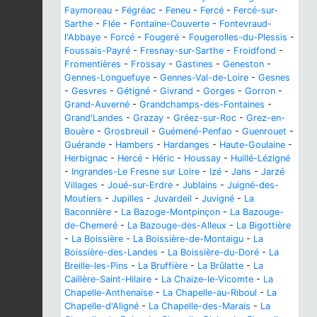
Faymoreau
-
Fégréac
-
Feneu
-
Fercé
-
Fercé-sur-
Sarthe
-
Flée
-
Fontaine-Couverte
-
Fontevraud-
l'Abbaye
-
Forcé
-
Fougeré
-
Fougerolles-du-Plessis
-
Foussais-Payré
-
Fresnay-sur-Sarthe
-
Froidfond
-
Fromentières
-
Frossay
-
Gastines
-
Geneston
-
Gennes-Longuefuye
-
Gennes-Val-de-Loire
-
Gesnes
-
Gesvres
-
Gétigné
-
Givrand
-
Gorges
-
Gorron
-
Grand-Auverné
-
Grandchamps-des-Fontaines
-
Grand'Landes
-
Grazay
-
Gréez-sur-Roc
-
Grez-en-
Bouère
-
Grosbreuil
-
Guémené-Penfao
-
Guenrouet
-
Guérande
-
Hambers
-
Hardanges
-
Haute-Goulaine
-
Herbignac
-
Hercé
-
Héric
-
Houssay
-
Huillé-Lézigné
-
Ingrandes-Le Fresne sur Loire
-
Izé
-
Jans
-
Jarzé
Villages
-
Joué-sur-Erdre
-
Jublains
-
Juigné-des-
Moutiers
-
Jupilles
-
Juvardeil
-
Juvigné
-
La
Baconnière
-
La Bazoge-Montpinçon
-
La Bazouge-
de-Chemeré
-
La Bazouge-des-Alleux
-
La Bigottière
-
La Boissière
-
La Boissière-de-Montaigu
-
La
Boissière-des-Landes
-
La Boissière-du-Doré
-
La
Breille-les-Pins
-
La Bruffière
-
La Brûlatte
-
La
Caillère-Saint-Hilaire
-
La Chaize-le-Vicomte
-
La
Chapelle-Anthenaise
-
La Chapelle-au-Riboul
-
La
Chapelle-d'Aligné
-
La Chapelle-des-Marais
-
La