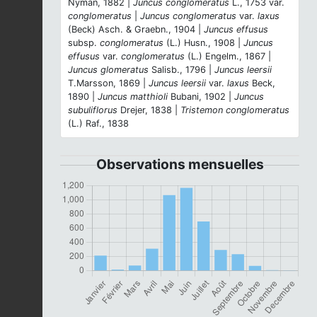
Nyman, 1882 |
Juncus conglomeratus
L., 1753 var.
conglomeratus
|
Juncus conglomeratus
var.
laxus
(Beck) Asch. & Graebn., 1904 |
Juncus effusus
subsp.
conglomeratus
(L.) Husn., 1908 |
Juncus
effusus
var.
conglomeratus
(L.) Engelm., 1867 |
Juncus glomeratus
Salisb., 1796 |
Juncus leersii
T.Marsson, 1869 |
Juncus leersii
var.
laxus
Beck,
1890 |
Juncus matthioli
Bubani, 1902 |
Juncus
subuliflorus
Drejer, 1838 |
Tristemon conglomeratus
(L.) Raf., 1838
Observations mensuelles