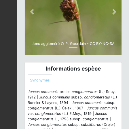
Previous
Next
Jonc aggloméré © P. Gourdain - CC BY-NC-SA
Informations espèce
Synonymes
Juncus communis
proles
conglomeratus
(L.) Rouy,
1912 |
Juncus communis
subsp.
conglomeratus
(L.)
Bonnier & Layens, 1894 |
Juncus communis
subsp.
conglomeratus
(L.) Čelak., 1867 |
Juncus communis
var.
conglomeratus
(L.) E.Mey., 1819 |
Juncus
conglomeratus
L., 1753 subsp.
conglomeratus
|
Juncus conglomeratus
subsp.
subuliflorus
(Drejer)