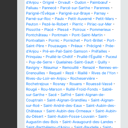
d'Anjou
-
Origné
-
Orvault
-
Oudon
-
Paimbœuf
-
Palluau
-
Pannecé
-
Parcé-sur-Sarthe
-
Parennes
-
Parigné-l'Évêque
-
Parigné-sur-Braye
-
Parnay
-
Parné-sur-Roc
-
Paulx
-
Petit-Auverné
-
Petit-Mars
-
Peuton
-
Pezé-le-Robert
-
Pierric
-
Piriac-sur-Mer
-
Pissotte
-
Placé
-
Plessé
-
Poiroux
-
Pommerieux
-
Pontchâteau
-
Pontmain
-
Pont-Saint-Martin
-
Pontvallain
-
Pornic
-
Pornichet
-
Port-Brillet
-
Port-
Saint-Père
-
Pouzauges
-
Préaux
-
Précigné
-
Prée-
d'Anjou
-
Pré-en-Pail-Saint-Samson
-
Préfailles
-
Prinquiau
-
Pruillé-le-Chétif
-
Pruillé-l'Éguillé
-
Puceul
-
Puy-de-Serre
-
Quelaines-Saint-Gault
-
Quilly
-
Ravigny
-
Réaumur
-
Remouillé
-
Renazé
-
Rennes-en-
Grenouilles
-
Requeil
-
Rezé
-
Riaillé
-
Rives de l'Yon
-
Rives-du-Loir-en-Anjou
-
Rocheservière
-
Rochetrejoux
-
Rosnay
-
Rouans
-
Rouessé-Vassé
-
Rougé
-
Rou-Marson
-
Ruillé-Froid-Fonds
-
Sablé-
sur-Sarthe
-
Sacé
-
Saffré
-
Saint-Aignan-de-
Couptrain
-
Saint-Aignan-Grandlieu
-
Saint-Aignan-
sur-Roë
-
Saint-André-des-Eaux
-
Saint-Aubin-des-
Châteaux
-
Saint-Aubin-des-Ormeaux
-
Saint-Aubin-
du-Désert
-
Saint-Aubin-Fosse-Louvain
-
Saint-
Augustin-des-Bois
-
Saint-Avaugourd-des-Landes
-
Saint-Barthélemy-d'Anjou
-
Saint-Baudelle
-
Saint-