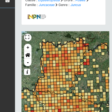
Classe :
Equisetopsida
Ordre :
Poales
Famille :
Juncaceae
Genre :
Juncus
+
-