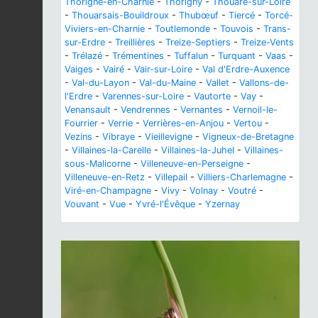
Thorigné-en-Charnie
-
Thorigny
-
Thouaré-sur-Loire
-
Thouarsais-Bouildroux
-
Thubœuf
-
Tiercé
-
Torcé-
Viviers-en-Charnie
-
Toutlemonde
-
Touvois
-
Trans-
sur-Erdre
-
Treillières
-
Treize-Septiers
-
Treize-Vents
-
Trélazé
-
Trémentines
-
Tuffalun
-
Turquant
-
Vaas
-
Vaiges
-
Vairé
-
Vair-sur-Loire
-
Val d'Erdre-Auxence
-
Val-du-Layon
-
Val-du-Maine
-
Vallet
-
Vallons-de-
l'Erdre
-
Varennes-sur-Loire
-
Vautorte
-
Vay
-
Venansault
-
Vendrennes
-
Vernantes
-
Vernoil-le-
Fourrier
-
Verrie
-
Verrières-en-Anjou
-
Vertou
-
Vezins
-
Vibraye
-
Vieillevigne
-
Vigneux-de-Bretagne
-
Villaines-la-Carelle
-
Villaines-la-Juhel
-
Villaines-
sous-Malicorne
-
Villeneuve-en-Perseigne
-
Villeneuve-en-Retz
-
Villepail
-
Villiers-Charlemagne
-
Viré-en-Champagne
-
Vivy
-
Volnay
-
Voutré
-
Vouvant
-
Vue
-
Yvré-l'Évêque
-
Yzernay