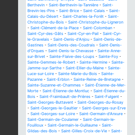
Berthevin
-
Saint-Berthevin-la-Tannière
-
Saint-
Brevin-les-Pins
-
Saint-Brice
-
Saint-Calais
-
Saint-
Calais-du-Désert
-
Saint-Charles-la-Forêt
-
Saint-
Christophe-du-Bois
-
Saint-Christophe-du-Ligneron
-
Saint-Clément-de-la-Place
-
Saint-Colomban
-
Saint-Cyr-des-Gâts
-
Saint-Cyr-en-Pail
-
Saint-Cyr-
le-Gravelais
-
Saint-Denis-d'Anjou
-
Saint-Denis-de-
Gastines
-
Saint-Denis-des-Coudrais
-
Saint-Denis-
d'Orques
-
Saint-Denis-la-Chevasse
-
Sainte-Anne-
sur-Brivet
-
Sainte-Flaive-des-Loups
-
Sainte-Foy
-
Sainte-Gemmes-le-Robert
-
Sainte-Hermine
-
Sainte-
Jamme-sur-Sarthe
-
Saint-Ellier-du-Maine
-
Sainte-
Luce-sur-Loire
-
Sainte-Marie-du-Bois
-
Sainte-
Pazanne
-
Saint-Erblon
-
Sainte-Reine-de-Bretagne
-
Sainte-Suzanne-et-Chammes
-
Saint-Étienne-de-Mer-
Morte
-
Saint-Étienne-de-Montluc
-
Saint-Étienne-du-
Bois
-
Saint-Fraimbault-de-Prières
-
Saint-Fulgent
-
Saint-Georges-Buttavent
-
Saint-Georges-du-Rosay
-
Saint-Georges-le-Gaultier
-
Saint-Georges-sur-Erve
-
Saint-Georges-sur-Loire
-
Saint-Germain-d'Anxure
-
Saint-Germain-de-Coulamer
-
Saint-Germain-le-
Fouilloux
-
Saint-Germain-le-Guillaume
-
Saint-
Gildas-des-Bois
-
Saint-Gilles-Croix-de-Vie
-
Saint-