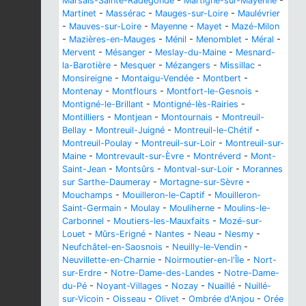
Marsais-Sainte-Radégonde
-
Martigné-sur-Mayenne
-
Martinet
-
Massérac
-
Mauges-sur-Loire
-
Maulévrier
-
Mauves-sur-Loire
-
Mayenne
-
Mayet
-
Mazé-Milon
-
Mazières-en-Mauges
-
Ménil
-
Menomblet
-
Méral
-
Mervent
-
Mésanger
-
Meslay-du-Maine
-
Mesnard-
la-Barotière
-
Mesquer
-
Mézangers
-
Missillac
-
Monsireigne
-
Montaigu-Vendée
-
Montbert
-
Montenay
-
Montflours
-
Montfort-le-Gesnois
-
Montigné-le-Brillant
-
Montigné-lès-Rairies
-
Montilliers
-
Montjean
-
Montournais
-
Montreuil-
Bellay
-
Montreuil-Juigné
-
Montreuil-le-Chétif
-
Montreuil-Poulay
-
Montreuil-sur-Loir
-
Montreuil-sur-
Maine
-
Montrevault-sur-Èvre
-
Montréverd
-
Mont-
Saint-Jean
-
Montsûrs
-
Montval-sur-Loir
-
Morannes
sur Sarthe-Daumeray
-
Mortagne-sur-Sèvre
-
Mouchamps
-
Mouilleron-le-Captif
-
Mouilleron-
Saint-Germain
-
Moulay
-
Mouliherne
-
Moulins-le-
Carbonnel
-
Moutiers-les-Mauxfaits
-
Mozé-sur-
Louet
-
Mûrs-Erigné
-
Nantes
-
Neau
-
Nesmy
-
Neufchâtel-en-Saosnois
-
Neuilly-le-Vendin
-
Neuvillette-en-Charnie
-
Noirmoutier-en-l'Île
-
Nort-
sur-Erdre
-
Notre-Dame-des-Landes
-
Notre-Dame-
du-Pé
-
Noyant-Villages
-
Nozay
-
Nuaillé
-
Nuillé-
sur-Vicoin
-
Oisseau
-
Olivet
-
Ombrée d'Anjou
-
Orée