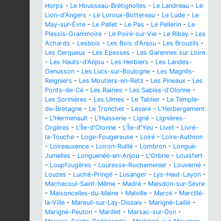
Horps
-
Le Housseau-Brétignolles
-
Le Landreau
-
Le
Lion-d'Angers
-
Le Loroux-Bottereau
-
Le Lude
-
Le
May-sur-Èvre
-
Le Pallet
-
Le Pas
-
Le Pellerin
-
Le
Plessis-Grammoire
-
Le Poiré-sur-Vie
-
Le Ribay
-
Les
Achards
-
Lesbois
-
Les Bois d'Anjou
-
Les Brouzils
-
Les Cerqueux
-
Les Epesses
-
Les Garennes sur Loire
-
Les Hauts-d'Anjou
-
Les Herbiers
-
Les Landes-
Genusson
-
Les Lucs-sur-Boulogne
-
Les Magnils-
Reigniers
-
Les Moutiers-en-Retz
-
Les Pineaux
-
Les
Ponts-de-Cé
-
Les Rairies
-
Les Sables-d'Olonne
-
Les Sorinières
-
Les Ulmes
-
Le Tablier
-
Le Temple-
de-Bretagne
-
Le Tronchet
-
Levaré
-
L'Herbergement
-
L'Hermenault
-
L'Huisserie
-
Ligné
-
Lignières-
Orgères
-
L'Île-d'Olonne
-
L'Île-d'Yeu
-
Livet
-
Livré-
la-Touche
-
Loge-Fougereuse
-
Loiré
-
Loire-Authion
-
Loireauxence
-
Loiron-Ruillé
-
Lombron
-
Longué-
Jumelles
-
Longuenée-en-Anjou
-
L'Orbrie
-
Louisfert
-
Loupfougères
-
Louresse-Rochemenier
-
Louverné
-
Louzes
-
Luché-Pringé
-
Lusanger
-
Lys-Haut-Layon
-
Machecoul-Saint-Même
-
Madré
-
Maisdon-sur-Sèvre
-
Maisoncelles-du-Maine
-
Malville
-
Marcé
-
Marcillé-
la-Ville
-
Mareuil-sur-Lay-Dissais
-
Marigné-Laillé
-
Marigné-Peuton
-
Marillet
-
Marsac-sur-Don
-