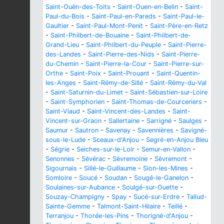
Saint-Ouën-des-Toits
-
Saint-Ouen-en-Belin
-
Saint-
Paul-du-Bois
-
Saint-Paul-en-Pareds
-
Saint-Paul-le-
Gaultier
-
Saint-Paul-Mont-Penit
-
Saint-Père-en-Retz
-
Saint-Philbert-de-Bouaine
-
Saint-Philbert-de-
Grand-Lieu
-
Saint-Philbert-du-Peuple
-
Saint-Pierre-
des-Landes
-
Saint-Pierre-des-Nids
-
Saint-Pierre-
du-Chemin
-
Saint-Pierre-la-Cour
-
Saint-Pierre-sur-
Orthe
-
Saint-Poix
-
Saint-Prouant
-
Saint-Quentin-
les-Anges
-
Saint-Rémy-de-Sillé
-
Saint-Rémy-du-Val
-
Saint-Saturnin-du-Limet
-
Saint-Sébastien-sur-Loire
-
Saint-Symphorien
-
Saint-Thomas-de-Courceriers
-
Saint-Viaud
-
Saint-Vincent-des-Landes
-
Saint-
Vincent-sur-Graon
-
Sallertaine
-
Sarrigné
-
Saulges
-
Saumur
-
Sautron
-
Savenay
-
Savennières
-
Savigné-
sous-le-Lude
-
Sceaux-d'Anjou
-
Segré-en-Anjou Bleu
-
Ségrie
-
Seiches-sur-le-Loir
-
Semur-en-Vallon
-
Senonnes
-
Sévérac
-
Sèvremoine
-
Sèvremont
-
Sigournais
-
Sillé-le-Guillaume
-
Sion-les-Mines
-
Somloire
-
Soucé
-
Soudan
-
Sougé-le-Ganelon
-
Soulaines-sur-Aubance
-
Soulgé-sur-Ouette
-
Souzay-Champigny
-
Spay
-
Sucé-sur-Erdre
-
Tallud-
Sainte-Gemme
-
Talmont-Saint-Hilaire
-
Teillé
-
Terranjou
-
Thorée-les-Pins
-
Thorigné-d'Anjou
-