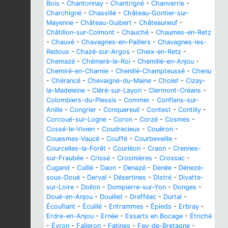
Bois
-
Chantonnay
-
Chantrigné
-
Chanverrie
-
Charchigné
-
Chassillé
-
Château-Gontier-sur-
Mayenne
-
Château-Guibert
-
Châteauneuf
-
Châtillon-sur-Colmont
-
Chauché
-
Chaumes-en-Retz
-
Chauvé
-
Chavagnes-en-Paillers
-
Chavagnes-les-
Redoux
-
Chazé-sur-Argos
-
Cheix-en-Retz
-
Chemazé
-
Chémeré-le-Roi
-
Chemillé-en-Anjou
-
Chemiré-en-Charnie
-
Chenillé-Champteussé
-
Chenu
-
Chérancé
-
Chevaigné-du-Maine
-
Cholet
-
Cizay-
la-Madeleine
-
Cléré-sur-Layon
-
Clermont-Créans
-
Colombiers-du-Plessis
-
Commer
-
Conflans-sur-
Anille
-
Congrier
-
Conquereuil
-
Contest
-
Contilly
-
Corcoué-sur-Logne
-
Coron
-
Corzé
-
Cosmes
-
Cossé-le-Vivien
-
Coudrecieux
-
Couëron
-
Couesmes-Vaucé
-
Couffé
-
Courbeveille
-
Courcelles-la-Forêt
-
Courléon
-
Craon
-
Crennes-
sur-Fraubée
-
Crissé
-
Crosmières
-
Crossac
-
Cugand
-
Cuillé
-
Daon
-
Denazé
-
Denée
-
Dénezé-
sous-Doué
-
Derval
-
Désertines
-
Distré
-
Divatte-
sur-Loire
-
Dollon
-
Dompierre-sur-Yon
-
Donges
-
Doué-en-Anjou
-
Douillet
-
Drefféac
-
Durtal
-
Écouflant
-
Écuillé
-
Entrammes
-
Épieds
-
Erbray
-
Erdre-en-Anjou
-
Ernée
-
Essarts en Bocage
-
Étriché
-
Évron
-
Falleron
-
Fatines
-
Fay-de-Bretagne
-