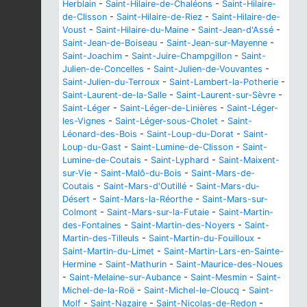
Herblain
-
Saint-Hilaire-de-Chaléons
-
Saint-Hilaire-
de-Clisson
-
Saint-Hilaire-de-Riez
-
Saint-Hilaire-de-
Voust
-
Saint-Hilaire-du-Maine
-
Saint-Jean-d'Assé
-
Saint-Jean-de-Boiseau
-
Saint-Jean-sur-Mayenne
-
Saint-Joachim
-
Saint-Juire-Champgillon
-
Saint-
Julien-de-Concelles
-
Saint-Julien-de-Vouvantes
-
Saint-Julien-du-Terroux
-
Saint-Lambert-la-Potherie
-
Saint-Laurent-de-la-Salle
-
Saint-Laurent-sur-Sèvre
-
Saint-Léger
-
Saint-Léger-de-Linières
-
Saint-Léger-
les-Vignes
-
Saint-Léger-sous-Cholet
-
Saint-
Léonard-des-Bois
-
Saint-Loup-du-Dorat
-
Saint-
Loup-du-Gast
-
Saint-Lumine-de-Clisson
-
Saint-
Lumine-de-Coutais
-
Saint-Lyphard
-
Saint-Maixent-
sur-Vie
-
Saint-Malô-du-Bois
-
Saint-Mars-de-
Coutais
-
Saint-Mars-d'Outillé
-
Saint-Mars-du-
Désert
-
Saint-Mars-la-Réorthe
-
Saint-Mars-sur-
Colmont
-
Saint-Mars-sur-la-Futaie
-
Saint-Martin-
des-Fontaines
-
Saint-Martin-des-Noyers
-
Saint-
Martin-des-Tilleuls
-
Saint-Martin-du-Fouilloux
-
Saint-Martin-du-Limet
-
Saint-Martin-Lars-en-Sainte-
Hermine
-
Saint-Mathurin
-
Saint-Maurice-des-Noues
-
Saint-Melaine-sur-Aubance
-
Saint-Mesmin
-
Saint-
Michel-de-la-Roë
-
Saint-Michel-le-Cloucq
-
Saint-
Molf
-
Saint-Nazaire
-
Saint-Nicolas-de-Redon
-