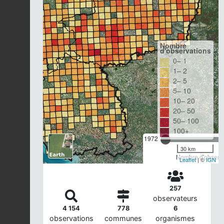
Nombre
d'observations
0– 1
1– 2
2– 5
5– 10
10– 20
20– 50
50– 100
100+
1972
30 km
Nombre d'observa
Leaflet
| ©
IGN
257
observateurs
4 154
778
6
observations
communes
organismes