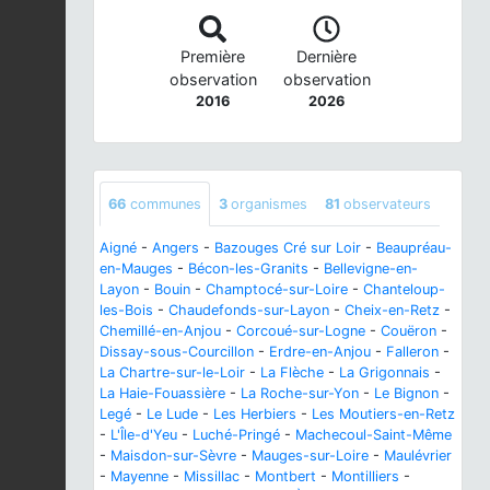
Première
Dernière
observation
observation
2016
2026
66
communes
3
organismes
81
observateurs
Aigné
-
Angers
-
Bazouges Cré sur Loir
-
Beaupréau-
en-Mauges
-
Bécon-les-Granits
-
Bellevigne-en-
Layon
-
Bouin
-
Champtocé-sur-Loire
-
Chanteloup-
les-Bois
-
Chaudefonds-sur-Layon
-
Cheix-en-Retz
-
Chemillé-en-Anjou
-
Corcoué-sur-Logne
-
Couëron
-
Dissay-sous-Courcillon
-
Erdre-en-Anjou
-
Falleron
-
La Chartre-sur-le-Loir
-
La Flèche
-
La Grigonnais
-
La Haie-Fouassière
-
La Roche-sur-Yon
-
Le Bignon
-
Legé
-
Le Lude
-
Les Herbiers
-
Les Moutiers-en-Retz
-
L'Île-d'Yeu
-
Luché-Pringé
-
Machecoul-Saint-Même
-
Maisdon-sur-Sèvre
-
Mauges-sur-Loire
-
Maulévrier
-
Mayenne
-
Missillac
-
Montbert
-
Montilliers
-