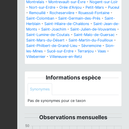
Montrelais
-
Montrevault-sur-Èvre
-
Nogent-sur-Loir
-
Nort-sur-Erdre
-
Orée d'Anjou
-
Petit-Mars
-
Puceul
-
Remouillé
-
Rocheservière
-
Rouessé-Fontaine
-
Saint-Colomban
-
Saint-Germain-des-Prés
-
Saint-
Herblain
-
Saint-Hilaire-de-Chaléons
-
Saint-Jean-de-
Monts
-
Saint-Joachim
-
Saint-Julien-de-Vouvantes
-
Saint-Lumine-de-Coutais
-
Saint-Malo-de-Guersac
-
Saint-Mars-du-Désert
-
Saint-Martin-du-Fouilloux
-
Saint-Philbert-de-Grand-Lieu
-
Sèvremoine
-
Sion-
les-Mines
-
Sucé-sur-Erdre
-
Terranjou
-
Vaas
-
Villebernier
-
Villeneuve-en-Retz
Informations espèce
Synonymes
Pas de synonymes pour ce taxon
Observations mensuelles