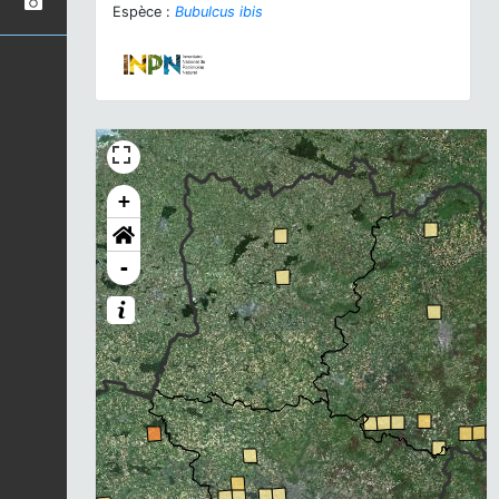
Espèce :
Bubulcus ibis
+
-