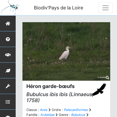
Biodiv'Pays de la Loire
Héron garde-bœufs
Bubulcus ibis ibis
(Linnaeus,
1758)
Classe :
Aves
Ordre :
Pelecaniformes
Famille :
Ardeidae
Genre :
Bubulcus