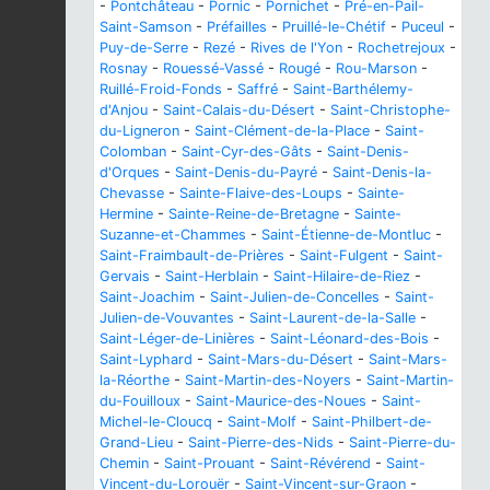
-
Pontchâteau
-
Pornic
-
Pornichet
-
Pré-en-Pail-
Saint-Samson
-
Préfailles
-
Pruillé-le-Chétif
-
Puceul
-
Puy-de-Serre
-
Rezé
-
Rives de l'Yon
-
Rochetrejoux
-
Rosnay
-
Rouessé-Vassé
-
Rougé
-
Rou-Marson
-
Ruillé-Froid-Fonds
-
Saffré
-
Saint-Barthélemy-
d'Anjou
-
Saint-Calais-du-Désert
-
Saint-Christophe-
du-Ligneron
-
Saint-Clément-de-la-Place
-
Saint-
Colomban
-
Saint-Cyr-des-Gâts
-
Saint-Denis-
d'Orques
-
Saint-Denis-du-Payré
-
Saint-Denis-la-
Chevasse
-
Sainte-Flaive-des-Loups
-
Sainte-
Hermine
-
Sainte-Reine-de-Bretagne
-
Sainte-
Suzanne-et-Chammes
-
Saint-Étienne-de-Montluc
-
Saint-Fraimbault-de-Prières
-
Saint-Fulgent
-
Saint-
Gervais
-
Saint-Herblain
-
Saint-Hilaire-de-Riez
-
Saint-Joachim
-
Saint-Julien-de-Concelles
-
Saint-
Julien-de-Vouvantes
-
Saint-Laurent-de-la-Salle
-
Saint-Léger-de-Linières
-
Saint-Léonard-des-Bois
-
Saint-Lyphard
-
Saint-Mars-du-Désert
-
Saint-Mars-
la-Réorthe
-
Saint-Martin-des-Noyers
-
Saint-Martin-
du-Fouilloux
-
Saint-Maurice-des-Noues
-
Saint-
Michel-le-Cloucq
-
Saint-Molf
-
Saint-Philbert-de-
Grand-Lieu
-
Saint-Pierre-des-Nids
-
Saint-Pierre-du-
Chemin
-
Saint-Prouant
-
Saint-Révérend
-
Saint-
Vincent-du-Lorouër
-
Saint-Vincent-sur-Graon
-