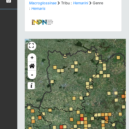
Macroglossinae
Tribu :
Hemarini
Genre
:
Hemaris
+
-