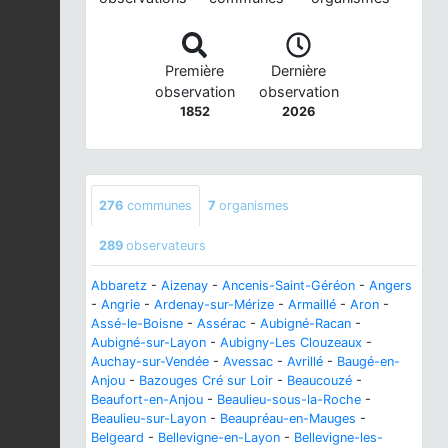
Première
Dernière
observation
observation
1852
2026
276
communes
7
organismes
289
observateurs
Abbaretz
-
Aizenay
-
Ancenis-Saint-Géréon
-
Angers
-
Angrie
-
Ardenay-sur-Mérize
-
Armaillé
-
Aron
-
Assé-le-Boisne
-
Assérac
-
Aubigné-Racan
-
Aubigné-sur-Layon
-
Aubigny-Les Clouzeaux
-
Auchay-sur-Vendée
-
Avessac
-
Avrillé
-
Baugé-en-
Anjou
-
Bazouges Cré sur Loir
-
Beaucouzé
-
Beaufort-en-Anjou
-
Beaulieu-sous-la-Roche
-
Beaulieu-sur-Layon
-
Beaupréau-en-Mauges
-
Belgeard
-
Bellevigne-en-Layon
-
Bellevigne-les-