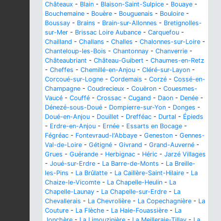
Châteaux
-
Blain
-
Blaison-Saint-Sulpice
-
Bouaye
-
Bouchemaine
-
Bouère
-
Bouguenais
-
Bouloire
-
Boussay
-
Brains
-
Brain-sur-Allonnes
-
Bretignolles-
sur-Mer
-
Brissac Loire Aubance
-
Carquefou
-
Chailland
-
Challans
-
Challes
-
Chalonnes-sur-Loire
-
Chanteloup-les-Bois
-
Chantonnay
-
Chanverrie
-
Châteaubriant
-
Château-Guibert
-
Chaumes-en-Retz
-
Cheffes
-
Chemillé-en-Anjou
-
Cléré-sur-Layon
-
Corcoué-sur-Logne
-
Cordemais
-
Corzé
-
Cossé-en-
Champagne
-
Coudrecieux
-
Couëron
-
Couesmes-
Vaucé
-
Couffé
-
Crossac
-
Cugand
-
Daon
-
Denée
-
Dénezé-sous-Doué
-
Dompierre-sur-Yon
-
Donges
-
Doué-en-Anjou
-
Douillet
-
Drefféac
-
Durtal
-
Épieds
-
Erdre-en-Anjou
-
Ernée
-
Essarts en Bocage
-
Fégréac
-
Fontevraud-l'Abbaye
-
Geneston
-
Gennes-
Val-de-Loire
-
Gétigné
-
Givrand
-
Grand-Auverné
-
Grues
-
Guérande
-
Herbignac
-
Héric
-
Jarzé Villages
-
Joué-sur-Erdre
-
La Barre-de-Monts
-
La Breille-
les-Pins
-
La Brûlatte
-
La Caillère-Saint-Hilaire
-
La
Chaize-le-Vicomte
-
La Chapelle-Heulin
-
La
Chapelle-Launay
-
La Chapelle-sur-Erdre
-
La
Chevallerais
-
La Chevrolière
-
La Copechagnière
-
La
Couture
-
La Flèche
-
La Haie-Fouassière
-
La
Jonchère
-
La Limouzinière
-
La Meilleraie-Tillay
-
La