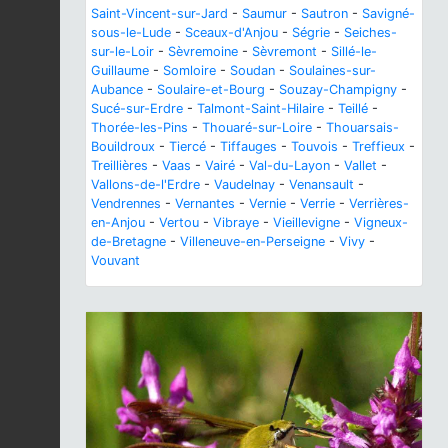
Saint-Vincent-sur-Jard
-
Saumur
-
Sautron
-
Savigné-
sous-le-Lude
-
Sceaux-d'Anjou
-
Ségrie
-
Seiches-
sur-le-Loir
-
Sèvremoine
-
Sèvremont
-
Sillé-le-
Guillaume
-
Somloire
-
Soudan
-
Soulaines-sur-
Aubance
-
Soulaire-et-Bourg
-
Souzay-Champigny
-
Sucé-sur-Erdre
-
Talmont-Saint-Hilaire
-
Teillé
-
Thorée-les-Pins
-
Thouaré-sur-Loire
-
Thouarsais-
Bouildroux
-
Tiercé
-
Tiffauges
-
Touvois
-
Treffieux
-
Treillières
-
Vaas
-
Vairé
-
Val-du-Layon
-
Vallet
-
Vallons-de-l'Erdre
-
Vaudelnay
-
Venansault
-
Vendrennes
-
Vernantes
-
Vernie
-
Verrie
-
Verrières-
en-Anjou
-
Vertou
-
Vibraye
-
Vieillevigne
-
Vigneux-
de-Bretagne
-
Villeneuve-en-Perseigne
-
Vivy
-
Vouvant