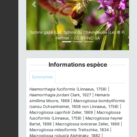
Previous
Next
Sphinx gazé (Le), Sphinx du Chèvrefeuille (Le) © P.
Haffner - CC BY-NC-SA
Informations espèce
Synonymes
Haemorrhagia fuciformis
(Linnaeus, 1758) |
Haemorrhagia jordani
Clark, 1927 |
Hemaris
simillima
Moore, 1868 |
Macroglossa bombyliformis
(sensu Ochsenheimer, 1808 non Linnaeus, 1758) |
Macroglossa caprifolii
Zeller, 1869 |
Macroglossa
fusciformis
(Linnaeus, 1758) |
Macroglossa heynei
Bartel, 1898 |
Macroglossa lonicerae
Zeller, 1869 |
Macroglossa milesiformis
Treitschke, 1834 |
Macroglossa robusta
Alphéraky, 1882 |