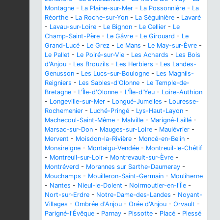
Montagne
-
La Plaine-sur-Mer
-
La Possonnière
-
La
Réorthe
-
La Roche-sur-Yon
-
La Séguinière
-
Lavaré
-
Lavau-sur-Loire
-
Le Bignon
-
Le Cellier
-
Le
Champ-Saint-Père
-
Le Gâvre
-
Le Girouard
-
Le
Grand-Lucé
-
Le Grez
-
Le Mans
-
Le May-sur-Èvre
-
Le Pallet
-
Le Poiré-sur-Vie
-
Les Achards
-
Les Bois
d'Anjou
-
Les Brouzils
-
Les Herbiers
-
Les Landes-
Genusson
-
Les Lucs-sur-Boulogne
-
Les Magnils-
Reigniers
-
Les Sables-d'Olonne
-
Le Temple-de-
Bretagne
-
L'Île-d'Olonne
-
L'Île-d'Yeu
-
Loire-Authion
-
Longeville-sur-Mer
-
Longué-Jumelles
-
Louresse-
Rochemenier
-
Luché-Pringé
-
Lys-Haut-Layon
-
Machecoul-Saint-Même
-
Malville
-
Marigné-Laillé
-
Marsac-sur-Don
-
Mauges-sur-Loire
-
Maulévrier
-
Mervent
-
Moisdon-la-Rivière
-
Moncé-en-Belin
-
Monsireigne
-
Montaigu-Vendée
-
Montreuil-le-Chétif
-
Montreuil-sur-Loir
-
Montrevault-sur-Èvre
-
Montréverd
-
Morannes sur Sarthe-Daumeray
-
Mouchamps
-
Mouilleron-Saint-Germain
-
Mouliherne
-
Nantes
-
Nieul-le-Dolent
-
Noirmoutier-en-l'Île
-
Nort-sur-Erdre
-
Notre-Dame-des-Landes
-
Noyant-
Villages
-
Ombrée d'Anjou
-
Orée d'Anjou
-
Orvault
-
Parigné-l'Évêque
-
Parnay
-
Pissotte
-
Placé
-
Plessé