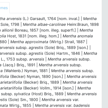
ymes
tha arvensis
(L.) Garsault, 1764 [nom. inval.] |
Mentha
Sole, 1798 |
Mentha albae-carolinae
Heinr.Braun, 1898
allionii
Boreau, 1857 [nom. illeg. superfl.] |
Mentha
olia
Host, 1831 [nom. illeg. hom.] |
Mentha anomala
1880 |
Mentha approximata
(Wirtg.) Strail, 1887 |
arvensis
subsp.
agrestis
(Sole) Briq., 1889 [ison.] |
arvensis
subsp.
agrestis
(Sole) Hartm., 1846 |
Mentha
s
L., 1753 subsp.
arvensis
|
Mentha arvensis
subsp.
a
(Jacq.) Briq., 1891 |
Mentha arvensis
subsp.
ca
(Wahlenb.) Nyman, 1881 |
Mentha arvensis
subsp.
ifolia
(Becker) Nyman, 1890 [ison.] |
Mentha arvensis
arietariifolia
(Becker) Briq., 1889 |
Mentha arvensis
arietariifolia
(Becker) Vollm., 1914 [ison.] |
Mentha
s
subsp.
sylvatica
(Host) Briq., 1889 |
Mentha arvensis
stis
(Sole) Sm., 1800 |
Mentha arvensis
var.
mata
Wirtg., 1855 |
Mentha arvensis
var.
badensis