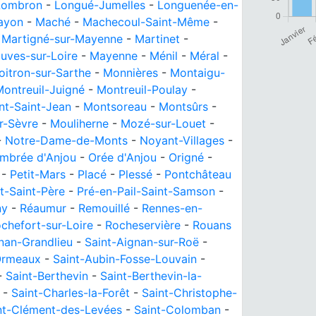
Lombron
-
Longué-Jumelles
-
Longuenée-en-
ayon
-
Maché
-
Machecoul-Saint-Même
-
-
Martigné-sur-Mayenne
-
Martinet
-
uves-sur-Loire
-
Mayenne
-
Ménil
-
Méral
-
oitron-sur-Sarthe
-
Monnières
-
Montaigu-
ontreuil-Juigné
-
Montreuil-Poulay
-
t-Saint-Jean
-
Montsoreau
-
Montsûrs
-
r-Sèvre
-
Mouliherne
-
Mozé-sur-Louet
-
-
Notre-Dame-de-Monts
-
Noyant-Villages
-
mbrée d'Anjou
-
Orée d'Anjou
-
Origné
-
-
Petit-Mars
-
Placé
-
Plessé
-
Pontchâteau
t-Saint-Père
-
Pré-en-Pail-Saint-Samson
-
ny
-
Réaumur
-
Remouillé
-
Rennes-en-
chefort-sur-Loire
-
Rocheservière
-
Rouans
nan-Grandlieu
-
Saint-Aignan-sur-Roë
-
Ormeaux
-
Saint-Aubin-Fosse-Louvain
-
-
Saint-Berthevin
-
Saint-Berthevin-la-
-
Saint-Charles-la-Forêt
-
Saint-Christophe-
nt-Clément-des-Levées
-
Saint-Colomban
-