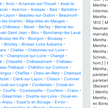
é
-
Aron
-
Artannes-sur-Thouet
-
Assé-le-
Mentha 
acan
-
Averton
-
Avessac
-
Bais
-
Barbâtre
-
interme
ur-Layon
-
Beaulieu-sur-Oudon
-
Beaumont-
Mentha l
-les-Granits
-
Bégrolles-en-Mauges
-
1812 |
M
es-Châteaux
-
Benet
-
Berfay
-
Bierné-les-
Neuman,
uet-Saint Jean
-
Blou
-
Bonchamp-lès-Laval
marrubi
Boulay-les-Ifs
-
Bourgon
-
Boussay
-
Mentha 
-
Briollay
-
Brissac Loire Aubance
-
Mentha 
lans
-
Challes
-
Chalonnes-sur-Loire
-
Mentha 
nt
-
Champtocé-sur-Loire
-
Changé
-
Schreb.,
é
-
Chassillé
-
Châteaubriant
-
Château-
hom.] |
eau-Thébaud
-
Châtillon-sur-Colmont
-
Mentha p
-Argos
-
Cheffes
-
Cheix-en-Retz
-
Chemazé
parietari
holet
-
Cléré-sur-Layon
-
Clisson
-
Commer
parietari
coué-sur-Logne
-
Cordemais
-
Cossé-en-
(Becker)
-
Couffé
-
Courbeveille
-
Courléon
-
Craon
-
|
Menth
-
Désertines
-
Divatte-sur-Loire
-
Doué-en-
Mentha
n-Anjou
-
Essarts en Bocage
-
Évron
-
ex Borea
-
Fougerolles-du-Plessis
-
Fresnay-sur-