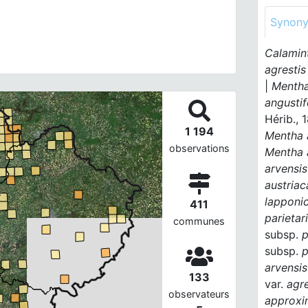
Synon
Calamin
agrestis
|
Mentha 
angustif
Hérib., 
1 194
Mentha 
observations
Mentha 
arvensi
austriac
lapponi
411
parietari
communes
subsp.
p
subsp.
p
arvensi
133
var.
agre
observateurs
approxi