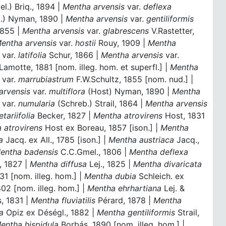
l.) Briq., 1894 |
Mentha arvensis
var.
deflexa
.) Nyman, 1890 |
Mentha arvensis
var.
gentiliformis
1855 |
Mentha arvensis
var.
glabrescens
V.Rastetter,
entha arvensis
var.
hostii
Rouy, 1909 |
Mentha
s
var.
latifolia
Schur, 1866 |
Mentha arvensis
var.
Lamotte, 1881 [nom. illeg. hom. et superfl.] |
Mentha
s
var.
marrubiastrum
F.W.Schultz, 1855 [nom. nud.] |
arvensis
var.
multiflora
(Host) Nyman, 1890 |
Mentha
s
var.
numularia
(Schreb.) Strail, 1864 |
Mentha arvensis
tariifolia
Becker, 1827 |
Mentha atrovirens
Host, 1831
 atrovirens
Host ex Boreau, 1857 [ison.] |
Mentha
a
Jacq. ex All., 1785 [ison.] |
Mentha austriaca
Jacq.,
entha badensis
C.C.Gmel., 1806 |
Mentha deflexa
, 1827 |
Mentha diffusa
Lej., 1825 |
Mentha divaricata
31 [nom. illeg. hom.] |
Mentha dubia
Schleich. ex
802 [nom. illeg. hom.] |
Mentha ehrhartiana
Lej. &
, 1831 |
Mentha fluviatilis
Pérard, 1878 |
Mentha
a
Opiz ex Déségl., 1882 |
Mentha gentiliformis
Strail,
entha hispidula
Borbás, 1890 [nom. illeg. hom.] |