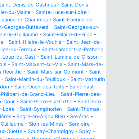
Saint-Denis-de-Gastines
-
Saint-Denis-
lier-du-Maine
-
Sainte-Luce-sur-Loire
-
Suzanne-et-Chammes
-
Saint-Étienne-de-
nt-Georges-Buttavent
-
Saint-Georges-sur-
ain-le-Guillaume
-
Saint-Hilaire-de-Riez
-
ne
-
Saint-Hilaire-le-Vouhis
-
Saint-Jean-de-
ulien-du-Terroux
-
Saint-Lambert-la-Potherie
t-Loup-du-Gast
-
Saint-Lumine-de-Clisson
-
ois
-
Saint-Maixent-sur-Vie
-
Saint-Mars-de-
a-Réorthe
-
Saint-Mars-sur-Colmont
-
Saint-
-
Saint-Martin-du-Fouilloux
-
Saint-Mathurin
edon
-
Saint-Ouën-des-Toits
-
Saint-Paul-
-Philbert-de-Grand-Lieu
-
Saint-Pierre-des-
la-Cour
-
Saint-Pierre-sur-Orthe
-
Saint-Poix
r-Loire
-
Saint-Symphorien
-
Saint-Thomas-
ières
-
Segré-en-Anjou Bleu
-
Sévérac
-
e-Guillaume
-
Sion-les-Mines
-
Somloire
-
ur-Ouette
-
Souzay-Champigny
-
Spay
-
-
Terranjou
-
Thorigné-d'Anjou
-
Thouaré-