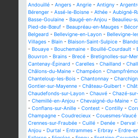
Andouillé
-
Angers
-
Angrie
-
Antigny
-
Argentr
Bérenger
-
Assé-le-Boisne
-
Athée
-
Aubigné-R
Basse-Goulaine
-
Baugé-en-Anjou
-
Beaulieu-s
Pied-de-Bœuf
-
Beaupréau-en-Mauges
-
Bécon
Belgeard
-
Bellevigne-en-Layon
-
Bellevigne-l
Villages
-
Blain
-
Blaison-Saint-Sulpice
-
Blando
-
Bouaye
-
Bouchemaine
-
Bouillé-Courdault
-
Bouvron
-
Brains
-
Brecé
-
Bretignolles-sur-Mer
Cantenay-Épinard
-
Carelles
-
Chailland
-
Chal
Châlons-du-Maine
-
Champéon
-
Champfrémo
Chanteloup-les-Bois
-
Chantonnay
-
Charchign
Gontier-sur-Mayenne
-
Château-Guibert
-
Chât
Chaudefonds-sur-Layon
-
Chauvé
-
Chazé-sur
-
Chemillé-en-Anjou
-
Chevaigné-du-Maine
-
C
-
Conflans-sur-Anille
-
Contest
-
Contilly
-
Cor
Champagne
-
Coudrecieux
-
Couesmes-Vaucé
Crennes-sur-Fraubée
-
Cuillé
-
Denée
-
Derval
Anjou
-
Durtal
-
Entrammes
-
Erbray
-
Erdre-e
Falleron
-
Fégréac
-
Feneu
-
Fontaine-Couverte