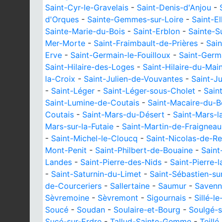
Saint-Cyr-le-Gravelais
-
Saint-Denis-d'Anjou
-
d'Orques
-
Sainte-Gemmes-sur-Loire
-
Saint-El
Sainte-Marie-du-Bois
-
Saint-Erblon
-
Sainte-
Mer-Morte
-
Saint-Fraimbault-de-Prières
-
Sai
Erve
-
Saint-Germain-le-Fouilloux
-
Saint-Germ
Saint-Hilaire-des-Loges
-
Saint-Hilaire-du-Mai
la-Croix
-
Saint-Julien-de-Vouvantes
-
Saint-J
-
Saint-Léger
-
Saint-Léger-sous-Cholet
-
Sain
Saint-Lumine-de-Coutais
-
Saint-Macaire-du-B
Coutais
-
Saint-Mars-du-Désert
-
Saint-Mars-l
Mars-sur-la-Futaie
-
Saint-Martin-de-Fraigneau
-
Saint-Michel-le-Cloucq
-
Saint-Nicolas-de-R
Mont-Penit
-
Saint-Philbert-de-Bouaine
-
Saint
Landes
-
Saint-Pierre-des-Nids
-
Saint-Pierre-
-
Saint-Saturnin-du-Limet
-
Saint-Sébastien-su
de-Courceriers
-
Sallertaine
-
Saumur
-
Savenn
Sèvremoine
-
Sèvremont
-
Sigournais
-
Sillé-l
Soucé
-
Soudan
-
Soulaire-et-Bourg
-
Soulgé-s
Sucé-sur-Erdre
-
Tallud-Sainte-Gemme
-
Teillé