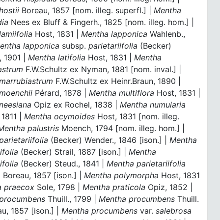
hostii
Boreau, 1857 [nom. illeg. superfl.] |
Mentha
dia
Nees ex Bluff & Fingerh., 1825 [nom. illeg. hom.] |
amiifolia
Host, 1831 |
Mentha lapponica
Wahlenb.,
entha lapponica
subsp.
parietariifolia
(Becker)
 1901 |
Mentha latifolia
Host, 1831 |
Mentha
astrum
F.W.Schultz ex Nyman, 1881 [nom. inval.] |
marrubiastrum
F.W.Schultz ex Heinr.Braun, 1890 |
moenchii
Pérard, 1878 |
Mentha multiflora
Host, 1831 |
neesiana
Opiz ex Rochel, 1838 |
Mentha numularia
 1811 |
Mentha ocymoides
Host, 1831 [nom. illeg.
Mentha palustris
Moench, 1794 [nom. illeg. hom.] |
arietariifolia
(Becker) Wender., 1846 [ison.] |
Mentha
ifolia
(Becker) Strail, 1887 [ison.] |
Mentha
ifolia
(Becker) Steud., 1841 |
Mentha parietariifolia
 Boreau, 1857 [ison.] |
Mentha polymorpha
Host, 1831
a praecox
Sole, 1798 |
Mentha praticola
Opiz, 1852 |
 procumbens
Thuill., 1799 |
Mentha procumbens
Thuill.
u, 1857 [ison.] |
Mentha procumbens
var.
salebrosa