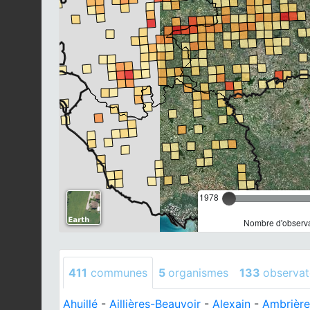
1978
Nombre d'observa
411
communes
5
organismes
133
observat
Ahuillé
-
Aillières-Beauvoir
-
Alexain
-
Ambrière