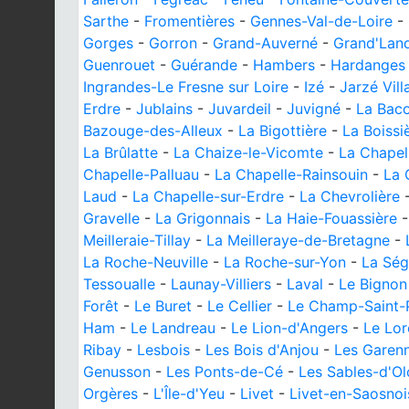
Sarthe
-
Fromentières
-
Gennes-Val-de-Loire
-
Gorges
-
Gorron
-
Grand-Auverné
-
Grand'Lan
Guenrouet
-
Guérande
-
Hambers
-
Hardanges
Ingrandes-Le Fresne sur Loire
-
Izé
-
Jarzé Vill
Erdre
-
Jublains
-
Juvardeil
-
Juvigné
-
La Baco
Bazouge-des-Alleux
-
La Bigottière
-
La Boissi
La Brûlatte
-
La Chaize-le-Vicomte
-
La Chapel
Chapelle-Palluau
-
La Chapelle-Rainsouin
-
La 
Laud
-
La Chapelle-sur-Erdre
-
La Chevrolière
Gravelle
-
La Grigonnais
-
La Haie-Fouassière
Meilleraie-Tillay
-
La Meilleraye-de-Bretagne
-
La Roche-Neuville
-
La Roche-sur-Yon
-
La Ség
Tessoualle
-
Launay-Villiers
-
Laval
-
Le Bignon
Forêt
-
Le Buret
-
Le Cellier
-
Le Champ-Saint-
Ham
-
Le Landreau
-
Le Lion-d'Angers
-
Le Lor
Ribay
-
Lesbois
-
Les Bois d'Anjou
-
Les Garenn
Genusson
-
Les Ponts-de-Cé
-
Les Sables-d'O
Orgères
-
L'Île-d'Yeu
-
Livet
-
Livet-en-Saosnoi