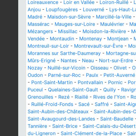
Loireauxence
-
Loir en Vallée
-
Loiron-Ruillé
-
Anjou
-
Loupfougères
-
Louverné
-
Lys-Haut-L
Madré
-
Maisdon-sur-Sèvre
-
Marcillé-la-Ville
Massérac
-
Mauges-sur-Loire
-
Maulévrier
-
Ma
Mézangers
-
Missillac
-
Moisdon-la-Rivière
-
M
Vendée
-
Montaudin
-
Montenay
-
Montjean
-
M
Montreuil-sur-Loir
-
Montrevault-sur-Èvre
-
Mon
Morannes sur Sarthe-Daumeray
-
Mortagne-su
Mûrs-Erigné
-
Nantes
-
Neau
-
Nort-sur-Erdre
Nozay
-
Nuillé-sur-Vicoin
-
Oisseau
-
Olivet
-
O
Oudon
-
Parné-sur-Roc
-
Paulx
-
Petit-Auverné
-
Pont-Saint-Martin
-
Pontvallain
-
Pornic
-
Por
Puceul
-
Quelaines-Saint-Gault
-
Quilly
-
Ravig
Grenouilles
-
Rezé
-
Riaillé
-
Rives de l'Yon
-
Ro
-
Ruillé-Froid-Fonds
-
Sacé
-
Saffré
-
Saint-Aig
Saint-Aubin-des-Châteaux
-
Saint-Aubin-des-
Saint-Avaugourd-des-Landes
-
Saint-Baudelle
Tannière
-
Saint-Brice
-
Saint-Calais-du-Désert
du-Ligneron
-
Saint-Clément-de-la-Place
-
Sai