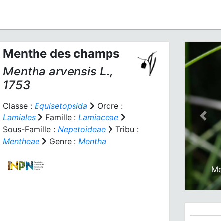
Menthe des champs
Mentha arvensis
L.,
1753
Classe :
Equisetopsida
Ordre :
Lamiales
Famille :
Lamiaceae
Prev
Sous-Famille :
Nepetoideae
Tribu :
Mentheae
Genre :
Mentha
Me