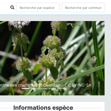
ious
Next
nthe des champs © P. Gourdain - CC BY-NC-SA
Informations espèce