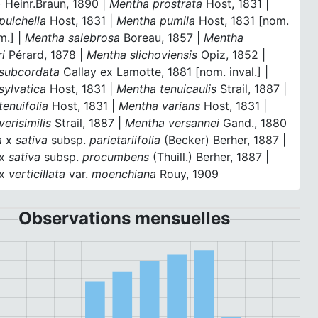
 Heinr.Braun, 1890 |
Mentha prostrata
Host, 1831 |
pulchella
Host, 1831 |
Mentha pumila
Host, 1831 [nom.
om.] |
Mentha salebrosa
Boreau, 1857 |
Mentha
i
Pérard, 1878 |
Mentha slichoviensis
Opiz, 1852 |
subcordata
Callay ex Lamotte, 1881 [nom. inval.] |
sylvatica
Host, 1831 |
Mentha tenuicaulis
Strail, 1887 |
enuifolia
Host, 1831 |
Mentha varians
Host, 1831 |
erisimilis
Strail, 1887 |
Mentha versannei
Gand., 1880
a
x
sativa
subsp.
parietariifolia
(Becker) Berher, 1887 |
x
sativa
subsp.
procumbens
(Thuill.) Berher, 1887 |
x
verticillata
var.
moenchiana
Rouy, 1909
Observations mensuelles