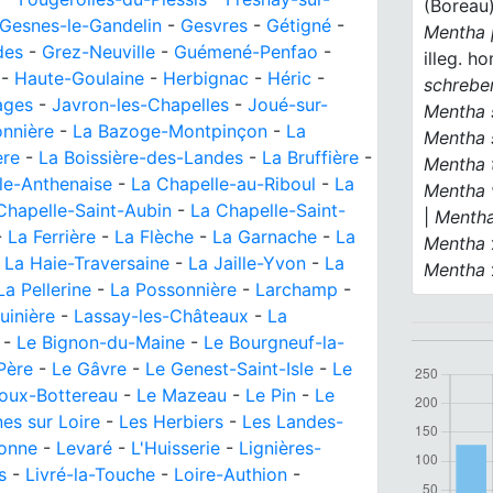
(Boreau)
Gesnes-le-Gandelin
-
Gesvres
-
Gétigné
-
Mentha 
des
-
Grez-Neuville
-
Guémené-Penfao
-
illeg. h
-
Haute-Goulaine
-
Herbignac
-
Héric
-
schreber
ages
-
Javron-les-Chapelles
-
Joué-sur-
Mentha 
nnière
-
La Bazoge-Montpinçon
-
La
Mentha 
ère
-
La Boissière-des-Landes
-
La Bruffière
-
Mentha t
le-Anthenaise
-
La Chapelle-au-Riboul
-
La
Mentha v
Chapelle-Saint-Aubin
-
La Chapelle-Saint-
|
Menth
-
La Ferrière
-
La Flèche
-
La Garnache
-
La
Mentha
-
La Haie-Traversaine
-
La Jaille-Yvon
-
La
Mentha
La Pellerine
-
La Possonnière
-
Larchamp
-
uinière
-
Lassay-les-Châteaux
-
La
-
Le Bignon-du-Maine
-
Le Bourgneuf-la-
Père
-
Le Gâvre
-
Le Genest-Saint-Isle
-
Le
oux-Bottereau
-
Le Mazeau
-
Le Pin
-
Le
es sur Loire
-
Les Herbiers
-
Les Landes-
lonne
-
Levaré
-
L'Huisserie
-
Lignières-
s
-
Livré-la-Touche
-
Loire-Authion
-