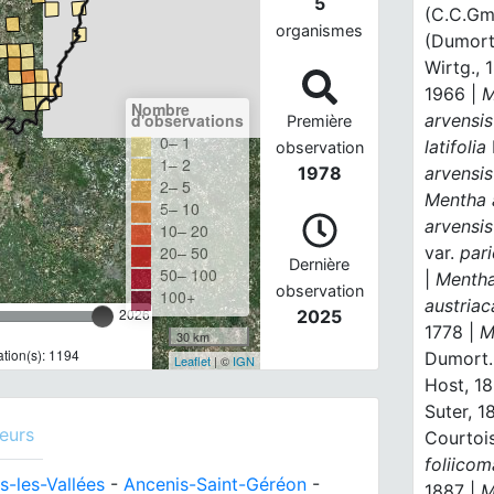
5
(C.C.Gme
organismes
(Dumort
Wirtg., 
1966 |
M
Nombre
arvensi
d'observations
Première
0– 1
latifolia
observation
1– 2
arvensi
1978
2– 5
Mentha 
5– 10
arvensi
10– 20
var.
parie
20– 50
Dernière
50– 100
|
Mentha
observation
100+
austriac
2026
2025
1778 |
M
30 km
tion(s): 1194
Dumort.
Leaflet
| ©
IGN
Host, 18
Suter, 1
eurs
Courtois
foliicom
s-les-Vallées
-
Ancenis-Saint-Géréon
-
1887 |
M