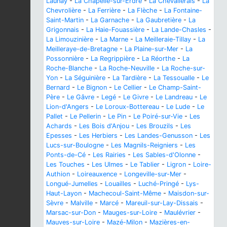
Launay
-
La Chapelle-sur-Erdre
-
La Chevallerais
-
La
Chevrolière
-
La Ferrière
-
La Flèche
-
La Fontaine-
Saint-Martin
-
La Garnache
-
La Gaubretière
-
La
Grigonnais
-
La Haie-Fouassière
-
La Lande-Chasles
-
La Limouzinière
-
La Marne
-
La Meilleraie-Tillay
-
La
Meilleraye-de-Bretagne
-
La Plaine-sur-Mer
-
La
Possonnière
-
La Regrippière
-
La Réorthe
-
La
Roche-Blanche
-
La Roche-Neuville
-
La Roche-sur-
Yon
-
La Séguinière
-
La Tardière
-
La Tessoualle
-
Le
Bernard
-
Le Bignon
-
Le Cellier
-
Le Champ-Saint-
Père
-
Le Gâvre
-
Legé
-
Le Givre
-
Le Landreau
-
Le
Lion-d'Angers
-
Le Loroux-Bottereau
-
Le Lude
-
Le
Pallet
-
Le Pellerin
-
Le Pin
-
Le Poiré-sur-Vie
-
Les
Achards
-
Les Bois d'Anjou
-
Les Brouzils
-
Les
Epesses
-
Les Herbiers
-
Les Landes-Genusson
-
Les
Lucs-sur-Boulogne
-
Les Magnils-Reigniers
-
Les
Ponts-de-Cé
-
Les Rairies
-
Les Sables-d'Olonne
-
Les Touches
-
Les Ulmes
-
Le Tablier
-
Ligron
-
Loire-
Authion
-
Loireauxence
-
Longeville-sur-Mer
-
Longué-Jumelles
-
Louailles
-
Luché-Pringé
-
Lys-
Haut-Layon
-
Machecoul-Saint-Même
-
Maisdon-sur-
Sèvre
-
Malville
-
Marcé
-
Mareuil-sur-Lay-Dissais
-
Marsac-sur-Don
-
Mauges-sur-Loire
-
Maulévrier
-
Mauves-sur-Loire
-
Mazé-Milon
-
Mazières-en-