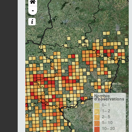
-
Nombre
d'observations
0– 1
1– 2
2– 5
5– 10
10– 20