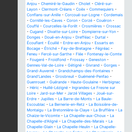
Anjou
-
Chemiré-le-Gaudin
-
Cholet
-
Cléré-sur-
Layon
-
Clermont-Créans
-
Coëx
-
Commequiers
-
Conflans-sur-Anille
-
Corcoué-sur-Logne
-
Cordemais
-
Cornillé-les-Caves
-
Coron
-
Corzé
-
Couëron
-
Couffé
-
Courcelles-la-Forêt
-
Crosmières
-
Crossac
-
Cugand
-
Divatte-sur-Loire
-
Dompierre-sur-Yon
-
Donges
-
Doué-en-Anjou
-
Drefféac
-
Durtal
-
Écouflant
-
Écuillé
-
Erdre-en-Anjou
-
Essarts en
Bocage
-
Étriché
-
Fay-de-Bretagne
-
Fégréac
-
Feneu
-
Fercé-sur-Sarthe
-
Flée
-
Fontenay-le-Comte
-
Fougeré
-
Froidfond
-
Frossay
-
Geneston
-
Gennes-Val-de-Loire
-
Gétigné
-
Givrand
-
Gorges
-
Grand-Auverné
-
Grandchamps-des-Fontaines
-
Grand'Landes
-
Grosbreuil
-
Guémené-Penfao
-
Guenrouet
-
Guérande
-
Haute-Goulaine
-
Herbignac
-
Héric
-
Huillé-Lézigné
-
Ingrandes-Le Fresne sur
Loire
-
Jard-sur-Mer
-
Jarzé Villages
-
Joué-sur-
Erdre
-
Jupilles
-
La Barre-de-Monts
-
La Baule-
Escoublac
-
La Bernerie-en-Retz
-
La Boissière-de-
Montaigu
-
La Bretonnière-la-Claye
-
La Bruffière
-
La
Chaize-le-Vicomte
-
La Chapelle-aux-Choux
-
La
Chapelle-d'Aligné
-
La Chapelle-des-Marais
-
La
Chapelle-Glain
-
La Chapelle-Heulin
-
La Chapelle-