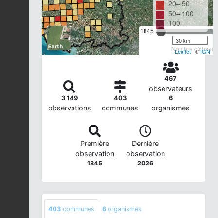
20– 50
50– 100
100+
1845
30 km
Nombre d'observa
Leaflet
| ©
IGN
467
observateurs
3 149
403
6
observations
communes
organismes
Première
Dernière
observation
observation
1845
2026
403
communes
6
organismes