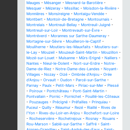
Mauges
-
Mésanger
-
Mesnard-la-Barotière
-
Mesquer
-
Mézeray
-
Missillac
-
Moisdon-la-Rivière
-
Monnières
-
Monsireigne
-
Montaigu-Vendée
-
Montbert
-
Montoir-de-Bretagne
-
Montournais
-
Montrelais
-
Montreuil-Bellay
-
Montreuil-Juigné
-
Montreuil-sur-Loir
-
Montrevault-sur-Èvre
-
Montréverd
-
Morannes sur Sarthe-Daumeray
-
Mortagne-sur-Sèvre
-
Mouilleron-le-Captif
-
Mouliherne
-
Moutiers-les-Mauxfaits
-
Moutiers-sur-
le-Lay
-
Mouzeil
-
Mouzeuil-Saint-Martin
-
Mouzillon
-
Mozé-sur-Louet
-
Mulsanne
-
Mûrs-Erigné
-
Nalliers
-
Nantes
-
Nieul-le-Dolent
-
Nort-sur-Erdre
-
Notre-
Dame-de-Riez
-
Notre-Dame-des-Landes
-
Noyant-
Villages
-
Nozay
-
Oizé
-
Ombrée d'Anjou
-
Orée
d'Anjou
-
Orvault
-
Oudon
-
Parcé-sur-Sarthe
-
Parnay
-
Paulx
-
Petit-Mars
-
Piriac-sur-Mer
-
Plessé
-
Poiroux
-
Pontchâteau
-
Pont-Saint-Martin
-
Pontvallain
-
Pornic
-
Pornichet
-
Pouillé-les-Côteaux
-
Pouzauges
-
Précigné
-
Préfailles
-
Prinquiau
-
Puceul
-
Quilly
-
Réaumur
-
Rezé
-
Riaillé
-
Rives de
l'Yon
-
Rives-du-Loir-en-Anjou
-
Rochefort-sur-Loire
-
Rocheservière
-
Rochetrejoux
-
Rosnay
-
Rouans
-
Rou-Marson
-
Sablé-sur-Sarthe
-
Saffré
-
Saint-
Aignan-Grandlieu
-
Saint-André-des-Eaux
-
Saint-