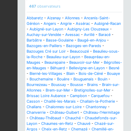
467
observateurs
Abbaretz
-
Aizenay
-
Allonnes
-
Ancenis-Saint-
Géréon
-
Angers
-
Angrie
-
Assérac
-
Aubigné-Racan
-
Aubigné-sur-Layon
-
Aubigny-Les Clouzeaux
-
Auchay-sur-Vendée
-
Avessac
-
Avrillé
-
Baracé
-
Barbâtre
-
Basse-Goulaine
-
Baugé-en-Anjou
-
Bazoges-en-Paillers
-
Bazoges-en-Pareds
-
Bazouges Cré sur Loir
-
Beaucouzé
-
Beaulieu-sous-
la-Roche
-
Beaulieu-sur-Layon
-
Beaupréau-en-
Mauges
-
Beaurepaire
-
Beauvoir-sur-Mer
-
Bégrolles-
en-Mauges
-
Béhuard
-
Bellevigne-en-Layon
-
Besné
-
Bierné-les-Villages
-
Blain
-
Bois-de-Céné
-
Bouaye
-
Bouchemaine
-
Bouère
-
Bouguenais
-
Bouin
-
Bournezeau
-
Boussay
-
Bousse
-
Brains
-
Brain-sur-
Allonnes
-
Brem-sur-Mer
-
Bretignolles-sur-Mer
-
Brissac Loire Aubance
-
Campbon
-
Carquefou
-
Casson
-
Chaillé-les-Marais
-
Challain-la-Potherie
-
Challans
-
Chalonnes-sur-Loire
-
Chantonnay
-
Chanverrie
-
Château-Guibert
-
Château-l'Hermitage
-
Château-Thébaud
-
Chauché
-
Chaudefonds-sur-
Layon
-
Chaumes-en-Retz
-
Chauvé
-
Chazé-sur-
Argos
-
Cheix-en-Retz
-
Chemazé
-
Chemillé-en-