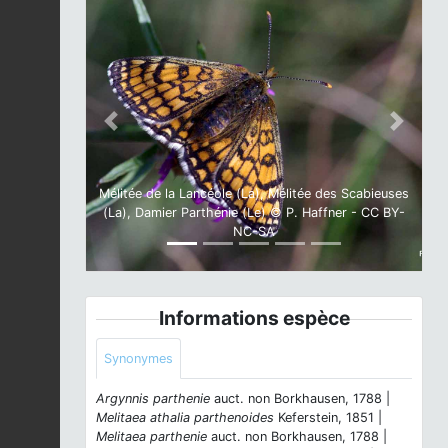
Previous
Next
Mélitée de la Lancéole (La), Mélitée des Scabieuses
(La), Damier Parthénie (Le) © P. Haffner - CC BY-
NC-SA
Informations espèce
Synonymes
Argynnis parthenie
auct. non Borkhausen, 1788 |
Melitaea athalia parthenoides
Keferstein, 1851 |
Melitaea parthenie
auct. non Borkhausen, 1788 |