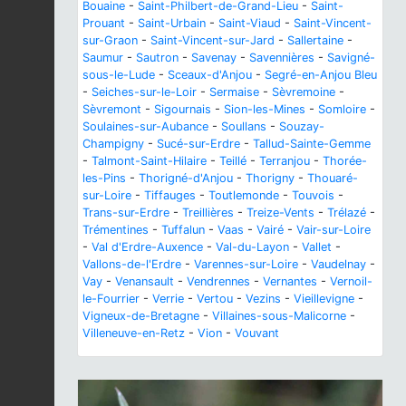
Bouaine
-
Saint-Philbert-de-Grand-Lieu
-
Saint-
Prouant
-
Saint-Urbain
-
Saint-Viaud
-
Saint-Vincent-
sur-Graon
-
Saint-Vincent-sur-Jard
-
Sallertaine
-
Saumur
-
Sautron
-
Savenay
-
Savennières
-
Savigné-
sous-le-Lude
-
Sceaux-d'Anjou
-
Segré-en-Anjou Bleu
-
Seiches-sur-le-Loir
-
Sermaise
-
Sèvremoine
-
Sèvremont
-
Sigournais
-
Sion-les-Mines
-
Somloire
-
Soulaines-sur-Aubance
-
Soullans
-
Souzay-
Champigny
-
Sucé-sur-Erdre
-
Tallud-Sainte-Gemme
-
Talmont-Saint-Hilaire
-
Teillé
-
Terranjou
-
Thorée-
les-Pins
-
Thorigné-d'Anjou
-
Thorigny
-
Thouaré-
sur-Loire
-
Tiffauges
-
Toutlemonde
-
Touvois
-
Trans-sur-Erdre
-
Treillières
-
Treize-Vents
-
Trélazé
-
Trémentines
-
Tuffalun
-
Vaas
-
Vairé
-
Vair-sur-Loire
-
Val d'Erdre-Auxence
-
Val-du-Layon
-
Vallet
-
Vallons-de-l'Erdre
-
Varennes-sur-Loire
-
Vaudelnay
-
Vay
-
Venansault
-
Vendrennes
-
Vernantes
-
Vernoil-
le-Fourrier
-
Verrie
-
Vertou
-
Vezins
-
Vieillevigne
-
Vigneux-de-Bretagne
-
Villaines-sous-Malicorne
-
Villeneuve-en-Retz
-
Vion
-
Vouvant