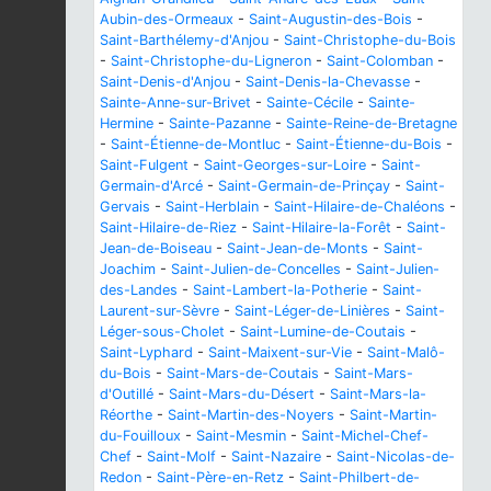
Aubin-des-Ormeaux
-
Saint-Augustin-des-Bois
-
Saint-Barthélemy-d'Anjou
-
Saint-Christophe-du-Bois
-
Saint-Christophe-du-Ligneron
-
Saint-Colomban
-
Saint-Denis-d'Anjou
-
Saint-Denis-la-Chevasse
-
Sainte-Anne-sur-Brivet
-
Sainte-Cécile
-
Sainte-
Hermine
-
Sainte-Pazanne
-
Sainte-Reine-de-Bretagne
-
Saint-Étienne-de-Montluc
-
Saint-Étienne-du-Bois
-
Saint-Fulgent
-
Saint-Georges-sur-Loire
-
Saint-
Germain-d'Arcé
-
Saint-Germain-de-Prinçay
-
Saint-
Gervais
-
Saint-Herblain
-
Saint-Hilaire-de-Chaléons
-
Saint-Hilaire-de-Riez
-
Saint-Hilaire-la-Forêt
-
Saint-
Jean-de-Boiseau
-
Saint-Jean-de-Monts
-
Saint-
Joachim
-
Saint-Julien-de-Concelles
-
Saint-Julien-
des-Landes
-
Saint-Lambert-la-Potherie
-
Saint-
Laurent-sur-Sèvre
-
Saint-Léger-de-Linières
-
Saint-
Léger-sous-Cholet
-
Saint-Lumine-de-Coutais
-
Saint-Lyphard
-
Saint-Maixent-sur-Vie
-
Saint-Malô-
du-Bois
-
Saint-Mars-de-Coutais
-
Saint-Mars-
d'Outillé
-
Saint-Mars-du-Désert
-
Saint-Mars-la-
Réorthe
-
Saint-Martin-des-Noyers
-
Saint-Martin-
du-Fouilloux
-
Saint-Mesmin
-
Saint-Michel-Chef-
Chef
-
Saint-Molf
-
Saint-Nazaire
-
Saint-Nicolas-de-
Redon
-
Saint-Père-en-Retz
-
Saint-Philbert-de-