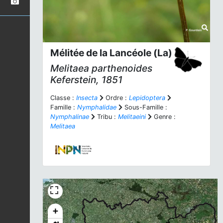
Mélitée de la Lancéole (La)
Melitaea parthenoides
Keferstein, 1851
Classe :
Insecta
Ordre :
Lepidoptera
Famille :
Nymphalidae
Sous-Famille :
Nymphalinae
Tribu :
Melitaeini
Genre :
Melitaea
+