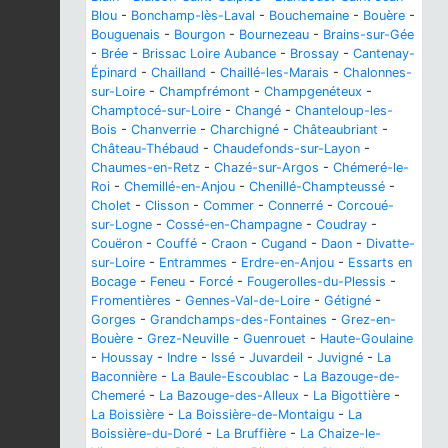
Blou
-
Bonchamp-lès-Laval
-
Bouchemaine
-
Bouère
-
Bouguenais
-
Bourgon
-
Bournezeau
-
Brains-sur-Gée
-
Brée
-
Brissac Loire Aubance
-
Brossay
-
Cantenay-
Épinard
-
Chailland
-
Chaillé-les-Marais
-
Chalonnes-
sur-Loire
-
Champfrémont
-
Champgenéteux
-
Champtocé-sur-Loire
-
Changé
-
Chanteloup-les-
Bois
-
Chanverrie
-
Charchigné
-
Châteaubriant
-
Château-Thébaud
-
Chaudefonds-sur-Layon
-
Chaumes-en-Retz
-
Chazé-sur-Argos
-
Chémeré-le-
Roi
-
Chemillé-en-Anjou
-
Chenillé-Champteussé
-
Cholet
-
Clisson
-
Commer
-
Connerré
-
Corcoué-
sur-Logne
-
Cossé-en-Champagne
-
Coudray
-
Couëron
-
Couffé
-
Craon
-
Cugand
-
Daon
-
Divatte-
sur-Loire
-
Entrammes
-
Erdre-en-Anjou
-
Essarts en
Bocage
-
Feneu
-
Forcé
-
Fougerolles-du-Plessis
-
Fromentières
-
Gennes-Val-de-Loire
-
Gétigné
-
Gorges
-
Grandchamps-des-Fontaines
-
Grez-en-
Bouère
-
Grez-Neuville
-
Guenrouet
-
Haute-Goulaine
-
Houssay
-
Indre
-
Issé
-
Juvardeil
-
Juvigné
-
La
Baconnière
-
La Baule-Escoublac
-
La Bazouge-de-
Chemeré
-
La Bazouge-des-Alleux
-
La Bigottière
-
La Boissière
-
La Boissière-de-Montaigu
-
La
Boissière-du-Doré
-
La Bruffière
-
La Chaize-le-