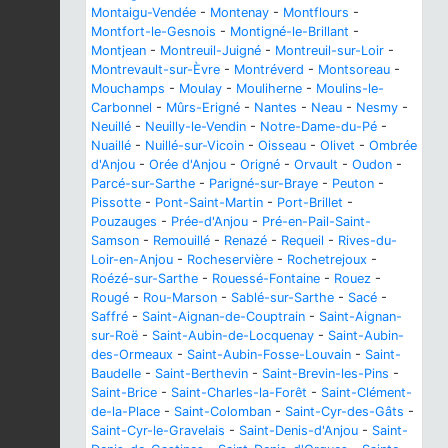
Montaigu-Vendée
-
Montenay
-
Montflours
-
Montfort-le-Gesnois
-
Montigné-le-Brillant
-
Montjean
-
Montreuil-Juigné
-
Montreuil-sur-Loir
-
Montrevault-sur-Èvre
-
Montréverd
-
Montsoreau
-
Mouchamps
-
Moulay
-
Mouliherne
-
Moulins-le-
Carbonnel
-
Mûrs-Erigné
-
Nantes
-
Neau
-
Nesmy
-
Neuillé
-
Neuilly-le-Vendin
-
Notre-Dame-du-Pé
-
Nuaillé
-
Nuillé-sur-Vicoin
-
Oisseau
-
Olivet
-
Ombrée
d'Anjou
-
Orée d'Anjou
-
Origné
-
Orvault
-
Oudon
-
Parcé-sur-Sarthe
-
Parigné-sur-Braye
-
Peuton
-
Pissotte
-
Pont-Saint-Martin
-
Port-Brillet
-
Pouzauges
-
Prée-d'Anjou
-
Pré-en-Pail-Saint-
Samson
-
Remouillé
-
Renazé
-
Requeil
-
Rives-du-
Loir-en-Anjou
-
Rocheservière
-
Rochetrejoux
-
Roézé-sur-Sarthe
-
Rouessé-Fontaine
-
Rouez
-
Rougé
-
Rou-Marson
-
Sablé-sur-Sarthe
-
Sacé
-
Saffré
-
Saint-Aignan-de-Couptrain
-
Saint-Aignan-
sur-Roë
-
Saint-Aubin-de-Locquenay
-
Saint-Aubin-
des-Ormeaux
-
Saint-Aubin-Fosse-Louvain
-
Saint-
Baudelle
-
Saint-Berthevin
-
Saint-Brevin-les-Pins
-
Saint-Brice
-
Saint-Charles-la-Forêt
-
Saint-Clément-
de-la-Place
-
Saint-Colomban
-
Saint-Cyr-des-Gâts
-
Saint-Cyr-le-Gravelais
-
Saint-Denis-d'Anjou
-
Saint-