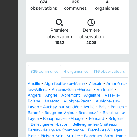
674
325
4
observations
communes
organismes
Première
Dernière
observation
observation
1982
2026
325
communes
4
organismes
116
observateurs
Ahuillé
-
Aigrefeuille-sur-Maine
-
Alexain
-
Ambrières-
les-Vallées
-
Ancenis-Saint-Géréon
-
Andouillé
-
Angers
-
Angrie
-
Apremont
-
Argentré
-
Assé-le-
Boisne
-
Assérac
-
Aubigné-Racan
-
Aubigné-sur-
Layon
-
Auchay-sur-Vendée
-
Avrillé
-
Bais
-
Bannes
-
Baracé
-
Baugé-en-Anjou
-
Beaucouzé
-
Beaulieu-sur-
Layon
-
Beaupréau-en-Mauges
-
Béhuard
-
Belgeard
-
Bellevigne-en-Layon
-
Bellevigne-les-Châteaux
-
Bernay-Neuvy-en-Champagne
-
Bierné-les-Villages
-
Blain
-
Blaison-Saint-Sulpice
-
Blandouet-Saint Jean
-