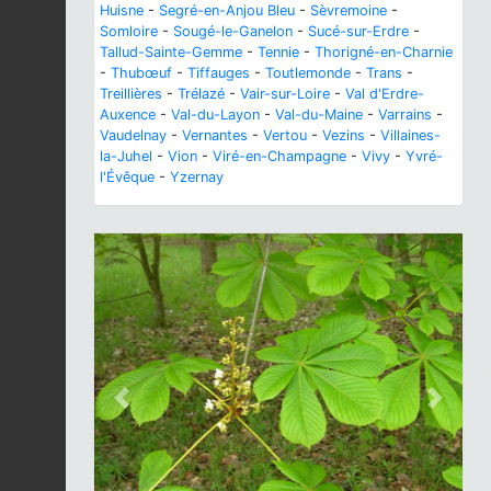
Huisne
-
Segré-en-Anjou Bleu
-
Sèvremoine
-
Somloire
-
Sougé-le-Ganelon
-
Sucé-sur-Erdre
-
Tallud-Sainte-Gemme
-
Tennie
-
Thorigné-en-Charnie
-
Thubœuf
-
Tiffauges
-
Toutlemonde
-
Trans
-
Treillières
-
Trélazé
-
Vair-sur-Loire
-
Val d'Erdre-
Auxence
-
Val-du-Layon
-
Val-du-Maine
-
Varrains
-
Vaudelnay
-
Vernantes
-
Vertou
-
Vezins
-
Villaines-
la-Juhel
-
Vion
-
Viré-en-Champagne
-
Vivy
-
Yvré-
l'Évêque
-
Yzernay
Previous
Next