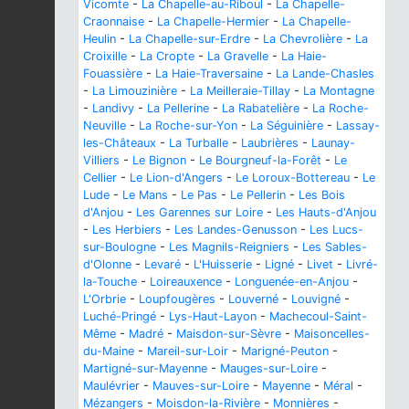
Vicomte
-
La Chapelle-au-Riboul
-
La Chapelle-
Craonnaise
-
La Chapelle-Hermier
-
La Chapelle-
Heulin
-
La Chapelle-sur-Erdre
-
La Chevrolière
-
La
Croixille
-
La Cropte
-
La Gravelle
-
La Haie-
Fouassière
-
La Haie-Traversaine
-
La Lande-Chasles
-
La Limouzinière
-
La Meilleraie-Tillay
-
La Montagne
-
Landivy
-
La Pellerine
-
La Rabatelière
-
La Roche-
Neuville
-
La Roche-sur-Yon
-
La Séguinière
-
Lassay-
les-Châteaux
-
La Turballe
-
Laubrières
-
Launay-
Villiers
-
Le Bignon
-
Le Bourgneuf-la-Forêt
-
Le
Cellier
-
Le Lion-d'Angers
-
Le Loroux-Bottereau
-
Le
Lude
-
Le Mans
-
Le Pas
-
Le Pellerin
-
Les Bois
d'Anjou
-
Les Garennes sur Loire
-
Les Hauts-d'Anjou
-
Les Herbiers
-
Les Landes-Genusson
-
Les Lucs-
sur-Boulogne
-
Les Magnils-Reigniers
-
Les Sables-
d'Olonne
-
Levaré
-
L'Huisserie
-
Ligné
-
Livet
-
Livré-
la-Touche
-
Loireauxence
-
Longuenée-en-Anjou
-
L'Orbrie
-
Loupfougères
-
Louverné
-
Louvigné
-
Luché-Pringé
-
Lys-Haut-Layon
-
Machecoul-Saint-
Même
-
Madré
-
Maisdon-sur-Sèvre
-
Maisoncelles-
du-Maine
-
Mareil-sur-Loir
-
Marigné-Peuton
-
Martigné-sur-Mayenne
-
Mauges-sur-Loire
-
Maulévrier
-
Mauves-sur-Loire
-
Mayenne
-
Méral
-
Mézangers
-
Moisdon-la-Rivière
-
Monnières
-