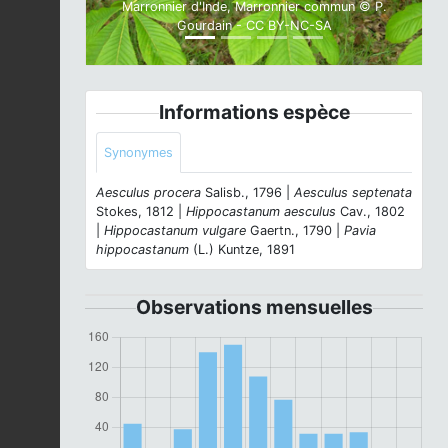
Marronnier d'Inde, Marronnier commun © P.
Gourdain - CC BY-NC-SA
Informations espèce
Synonymes
Aesculus procera
Salisb., 1796 |
Aesculus septenata
Stokes, 1812 |
Hippocastanum aesculus
Cav., 1802
|
Hippocastanum vulgare
Gaertn., 1790 |
Pavia
hippocastanum
(L.) Kuntze, 1891
Observations mensuelles