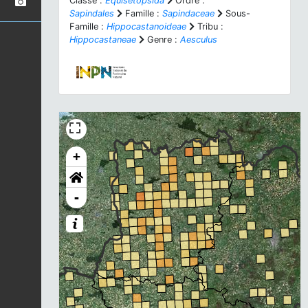
Classe :
Equisetopsida
Ordre :
Sapindales
Famille :
Sapindaceae
Sous-
Famille :
Hippocastanoideae
Tribu :
Hippocastaneae
Genre :
Aesculus
+
-