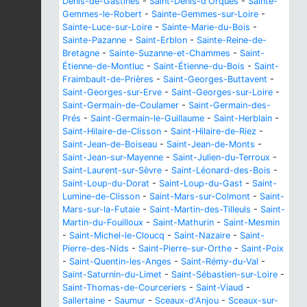
Denis-de-Gastines
-
Saint-Denis-d'Orques
-
Sainte-
Gemmes-le-Robert
-
Sainte-Gemmes-sur-Loire
-
Sainte-Luce-sur-Loire
-
Sainte-Marie-du-Bois
-
Sainte-Pazanne
-
Saint-Erblon
-
Sainte-Reine-de-
Bretagne
-
Sainte-Suzanne-et-Chammes
-
Saint-
Étienne-de-Montluc
-
Saint-Étienne-du-Bois
-
Saint-
Fraimbault-de-Prières
-
Saint-Georges-Buttavent
-
Saint-Georges-sur-Erve
-
Saint-Georges-sur-Loire
-
Saint-Germain-de-Coulamer
-
Saint-Germain-des-
Prés
-
Saint-Germain-le-Guillaume
-
Saint-Herblain
-
Saint-Hilaire-de-Clisson
-
Saint-Hilaire-de-Riez
-
Saint-Jean-de-Boiseau
-
Saint-Jean-de-Monts
-
Saint-Jean-sur-Mayenne
-
Saint-Julien-du-Terroux
-
Saint-Laurent-sur-Sèvre
-
Saint-Léonard-des-Bois
-
Saint-Loup-du-Dorat
-
Saint-Loup-du-Gast
-
Saint-
Lumine-de-Clisson
-
Saint-Mars-sur-Colmont
-
Saint-
Mars-sur-la-Futaie
-
Saint-Martin-des-Tilleuls
-
Saint-
Martin-du-Fouilloux
-
Saint-Mathurin
-
Saint-Mesmin
-
Saint-Michel-le-Cloucq
-
Saint-Nazaire
-
Saint-
Pierre-des-Nids
-
Saint-Pierre-sur-Orthe
-
Saint-Poix
-
Saint-Quentin-les-Anges
-
Saint-Rémy-du-Val
-
Saint-Saturnin-du-Limet
-
Saint-Sébastien-sur-Loire
-
Saint-Thomas-de-Courceriers
-
Saint-Viaud
-
Sallertaine
-
Saumur
-
Sceaux-d'Anjou
-
Sceaux-sur-