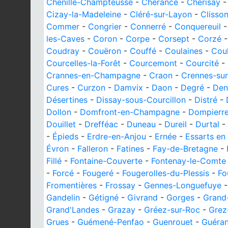
Chenillé-Champteussé
-
Chérancé
-
Chérisay
Cizay-la-Madeleine
-
Cléré-sur-Layon
-
Clisso
Commer
-
Congrier
-
Connerré
-
Conquereuil
les-Caves
-
Coron
-
Corpe
-
Corsept
-
Corzé
Coudray
-
Couëron
-
Couffé
-
Coulaines
-
Cou
Courcelles-la-Forêt
-
Courcemont
-
Courcité
-
Crannes-en-Champagne
-
Craon
-
Crennes-su
Cures
-
Curzon
-
Damvix
-
Daon
-
Degré
-
Den
Désertines
-
Dissay-sous-Courcillon
-
Distré
-
Dollon
-
Domfront-en-Champagne
-
Dompierre
Douillet
-
Drefféac
-
Duneau
-
Dureil
-
Durtal
-
-
Épieds
-
Erdre-en-Anjou
-
Ernée
-
Essarts en
Évron
-
Falleron
-
Fatines
-
Fay-de-Bretagne
-
Fillé
-
Fontaine-Couverte
-
Fontenay-le-Comte
-
Forcé
-
Fougeré
-
Fougerolles-du-Plessis
-
Fo
Fromentières
-
Frossay
-
Gennes-Longuefuye
Gandelin
-
Gétigné
-
Givrand
-
Gorges
-
Grand
Grand'Landes
-
Grazay
-
Gréez-sur-Roc
-
Grez
Grues
-
Guémené-Penfao
-
Guenrouet
-
Guéra