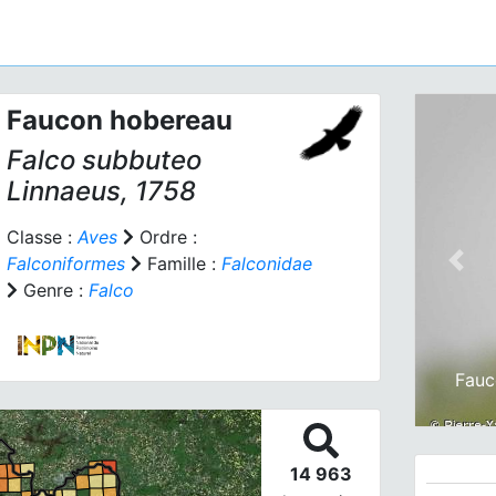
Faucon hobereau
Falco subbuteo
Linnaeus, 1758
Classe :
Aves
Ordre :
Falconiformes
Famille :
Falconidae
Prev
Genre :
Falco
Fauc
14 963