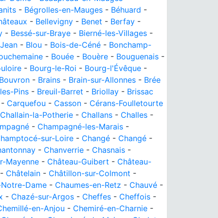
anits
-
Bégrolles-en-Mauges
-
Béhuard
-
hâteaux
-
Bellevigny
-
Benet
-
Berfay
-
y
-
Bessé-sur-Braye
-
Bierné-les-Villages
-
 Jean
-
Blou
-
Bois-de-Céné
-
Bonchamp-
ouchemaine
-
Bouée
-
Bouère
-
Bouguenais
-
uloire
-
Bourg-le-Roi
-
Bourg-l'Évêque
-
Bouvron
-
Brains
-
Brain-sur-Allonnes
-
Brée
les-Pins
-
Breuil-Barret
-
Briollay
-
Brissac
-
Carquefou
-
Casson
-
Cérans-Foulletourte
Challain-la-Potherie
-
Challans
-
Challes
-
mpagné
-
Champagné-les-Marais
-
hamptocé-sur-Loire
-
Changé
-
Changé
-
hantonnay
-
Chanverrie
-
Chasnais
-
ur-Mayenne
-
Château-Guibert
-
Château-
-
Châtelain
-
Châtillon-sur-Colmont
-
-Notre-Dame
-
Chaumes-en-Retz
-
Chauvé
-
x
-
Chazé-sur-Argos
-
Cheffes
-
Cheffois
-
Chemillé-en-Anjou
-
Chemiré-en-Charnie
-