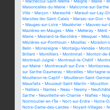
-
Machecoul-Saint-Même
-
Maigné
-
Maillé
-
Ma
Maisoncelles-du-Maine
-
Malicorne-sur-Sarthe
Ville
-
Marçon
-
Maresché
-
Mareuil-sur-Lay-Di
Marolles-lès-Saint-Calais
-
Marsac-sur-Don
-
M
-
Mauges-sur-Loire
-
Maulévrier
-
Mauves-sur-L
Mazières-en-Mauges
-
Mée
-
Melleray
-
Ménil
Maine
-
Mesnard-la-Barotière
-
Mesquer
-
Méz
Mézières-sur-Ponthouin
-
Missillac
-
Moisdon-l
Belin
-
Monsireigne
-
Montaigu-Vendée
-
Monta
Brillant
-
Montilliers
-
Montmirail
-
Montoir-de-
Montreuil-Juigné
-
Montreuil-le-Chétif
-
Montre
sur-Maine
-
Montrevault-sur-Èvre
-
Montsorea
sur Sarthe-Daumeray
-
Moreilles
-
Mortagne-s
Mouilleron-le-Captif
-
Mouilleron-Saint-Germai
Mauxfaits
-
Mouzeuil-Saint-Martin
-
Mouzillon
-
Nalliers
-
Nantes
-
Neau
-
Nesmy
-
Neufchâte
Sarthe
-
Neuvillette-en-Charnie
-
Niafles
-
Nog
Noirmoutier-en-l'Île
-
Nort-sur-Erdre
-
Notre-D
Notre-Dame-des-Landes
-
Noyant-Villages
-
N