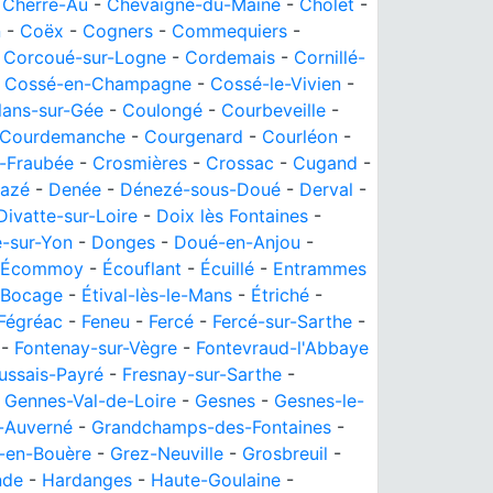
-
Cherré-Au
-
Chevaigné-du-Maine
-
Cholet
-
n
-
Coëx
-
Cogners
-
Commequiers
-
-
Corcoué-sur-Logne
-
Cordemais
-
Cornillé-
-
Cossé-en-Champagne
-
Cossé-le-Vivien
-
lans-sur-Gée
-
Coulongé
-
Courbeveille
-
Courdemanche
-
Courgenard
-
Courléon
-
r-Fraubée
-
Crosmières
-
Crossac
-
Cugand
-
azé
-
Denée
-
Dénezé-sous-Doué
-
Derval
-
Divatte-sur-Loire
-
Doix lès Fontaines
-
-sur-Yon
-
Donges
-
Doué-en-Anjou
-
Écommoy
-
Écouflant
-
Écuillé
-
Entrammes
 Bocage
-
Étival-lès-le-Mans
-
Étriché
-
Fégréac
-
Feneu
-
Fercé
-
Fercé-sur-Sarthe
-
-
Fontenay-sur-Vègre
-
Fontevraud-l'Abbaye
ussais-Payré
-
Fresnay-sur-Sarthe
-
-
Gennes-Val-de-Loire
-
Gesnes
-
Gesnes-le-
-Auverné
-
Grandchamps-des-Fontaines
-
-en-Bouère
-
Grez-Neuville
-
Grosbreuil
-
nde
-
Hardanges
-
Haute-Goulaine
-