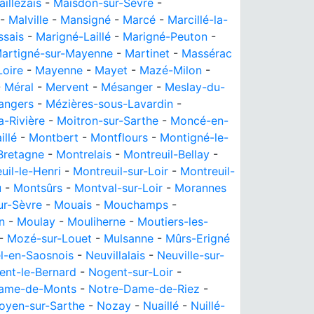
illezais
-
Maisdon-sur-Sèvre
-
-
Malville
-
Mansigné
-
Marcé
-
Marcillé-la-
ssais
-
Marigné-Laillé
-
Marigné-Peuton
-
artigné-sur-Mayenne
-
Martinet
-
Massérac
oire
-
Mayenne
-
Mayet
-
Mazé-Milon
-
-
Méral
-
Mervent
-
Mésanger
-
Meslay-du-
angers
-
Mézières-sous-Lavardin
-
a-Rivière
-
Moitron-sur-Sarthe
-
Moncé-en-
illé
-
Montbert
-
Montflours
-
Montigné-le-
Bretagne
-
Montrelais
-
Montreuil-Bellay
-
uil-le-Henri
-
Montreuil-sur-Loir
-
Montreuil-
u
-
Montsûrs
-
Montval-sur-Loir
-
Morannes
ur-Sèvre
-
Mouais
-
Mouchamps
-
n
-
Moulay
-
Mouliherne
-
Moutiers-les-
-
Mozé-sur-Louet
-
Mulsanne
-
Mûrs-Erigné
l-en-Saosnois
-
Neuvillalais
-
Neuville-sur-
ent-le-Bernard
-
Nogent-sur-Loir
-
ame-de-Monts
-
Notre-Dame-de-Riez
-
oyen-sur-Sarthe
-
Nozay
-
Nuaillé
-
Nuillé-