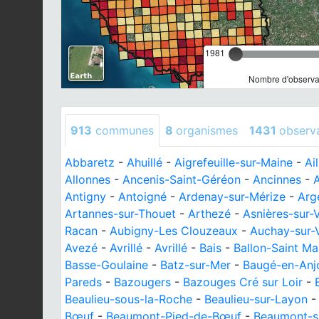
1981
Nombre d'observat
913
communes
8
organismes
1431
observ
Abbaretz
-
Ahuillé
-
Aigrefeuille-sur-Maine
-
Ai
Allonnes
-
Ancenis-Saint-Géréon
-
Ancinnes
-
A
Antigny
-
Antoigné
-
Ardenay-sur-Mérize
-
Arg
Artannes-sur-Thouet
-
Arthezé
-
Asnières-sur-
Racan
-
Aubigny-Les Clouzeaux
-
Auchay-sur-
Avezé
-
Avrillé
-
Avrillé
-
Bais
-
Ballon-Saint Ma
Basse-Goulaine
-
Batz-sur-Mer
-
Baugé-en-Anj
Pareds
-
Bazougers
-
Bazouges Cré sur Loir
-
Beaulieu-sous-la-Roche
-
Beaulieu-sur-Layon
Bœuf
-
Beaumont-Pied-de-Bœuf
-
Beaumont-s