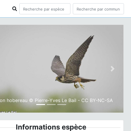
ious
Next
on hobereau © Pierre-Yves Le Bail - CC BY-NC-SA
Informations espèce