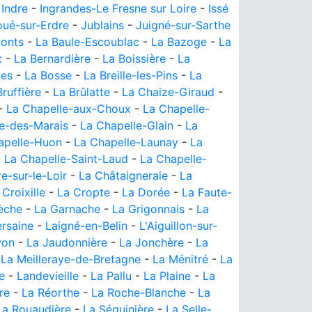
-
Indre
-
Ingrandes-Le Fresne sur Loire
-
Issé
oué-sur-Erdre
-
Jublains
-
Juigné-sur-Sarthe
Monts
-
La Baule-Escoublac
-
La Bazoge
-
La
x
-
La Bernardière
-
La Boissière
-
La
des
-
La Bosse
-
La Breille-les-Pins
-
La
Bruffière
-
La Brûlatte
-
La Chaize-Giraud
-
-
La Chapelle-aux-Choux
-
La Chapelle-
e-des-Marais
-
La Chapelle-Glain
-
La
apelle-Huon
-
La Chapelle-Launay
-
La
-
La Chapelle-Saint-Laud
-
La Chapelle-
e-sur-le-Loir
-
La Châtaigneraie
-
La
 Croixille
-
La Cropte
-
La Dorée
-
La Faute-
èche
-
La Garnache
-
La Grigonnais
-
La
ersaine
-
Laigné-en-Belin
-
L'Aiguillon-sur-
von
-
La Jaudonnière
-
La Jonchère
-
La
-
La Meilleraye-de-Bretagne
-
La Ménitré
-
La
e
-
Landevieille
-
La Pallu
-
La Plaine
-
La
re
-
La Réorthe
-
La Roche-Blanche
-
La
La Rouaudière
-
La Séguinière
-
La Selle-