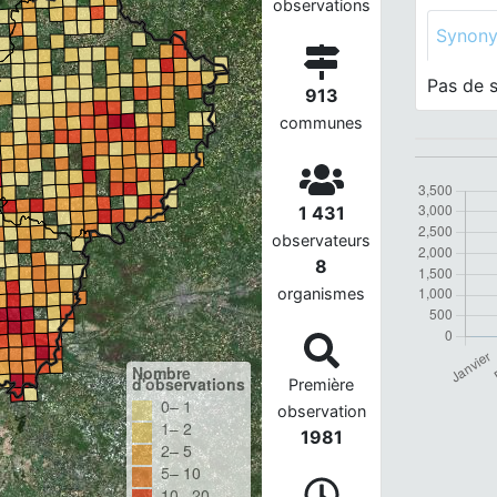
observations
Synon
Pas de 
913
communes
1 431
observateurs
8
organismes
Nombre
d'observations
Première
0– 1
observation
1– 2
1981
2– 5
5– 10
10– 20