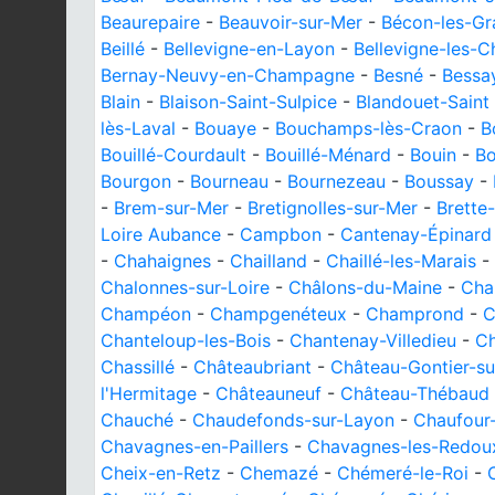
Beaurepaire
-
Beauvoir-sur-Mer
-
Bécon-les-Gr
Beillé
-
Bellevigne-en-Layon
-
Bellevigne-les-C
Bernay-Neuvy-en-Champagne
-
Besné
-
Bessa
Blain
-
Blaison-Saint-Sulpice
-
Blandouet-Saint
lès-Laval
-
Bouaye
-
Bouchamps-lès-Craon
-
B
Bouillé-Courdault
-
Bouillé-Ménard
-
Bouin
-
Bo
Bourgon
-
Bourneau
-
Bournezeau
-
Boussay
-
-
Brem-sur-Mer
-
Bretignolles-sur-Mer
-
Brette-
Loire Aubance
-
Campbon
-
Cantenay-Épinard
-
Chahaignes
-
Chailland
-
Chaillé-les-Marais
-
Chalonnes-sur-Loire
-
Châlons-du-Maine
-
Cha
Champéon
-
Champgenéteux
-
Champrond
-
C
Chanteloup-les-Bois
-
Chantenay-Villedieu
-
C
Chassillé
-
Châteaubriant
-
Château-Gontier-s
l'Hermitage
-
Châteauneuf
-
Château-Thébaud
Chauché
-
Chaudefonds-sur-Layon
-
Chaufour
Chavagnes-en-Paillers
-
Chavagnes-les-Redou
Cheix-en-Retz
-
Chemazé
-
Chémeré-le-Roi
-