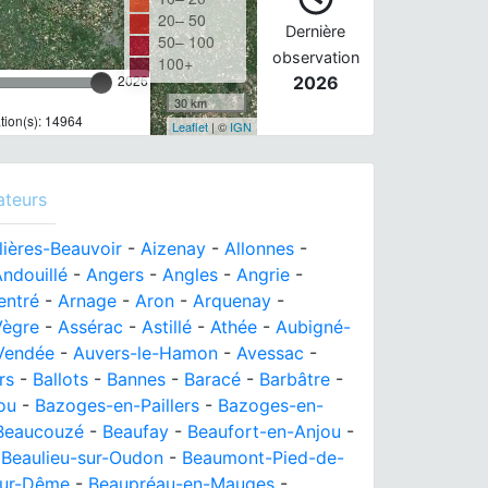
20– 50
Dernière
50– 100
observation
100+
2026
2026
30 km
ion(s): 14964
Leaflet
| ©
IGN
ateurs
llières-Beauvoir
-
Aizenay
-
Allonnes
-
ndouillé
-
Angers
-
Angles
-
Angrie
-
entré
-
Arnage
-
Aron
-
Arquenay
-
Vègre
-
Assérac
-
Astillé
-
Athée
-
Aubigné-
Vendée
-
Auvers-le-Hamon
-
Avessac
-
rs
-
Ballots
-
Bannes
-
Baracé
-
Barbâtre
-
ou
-
Bazoges-en-Paillers
-
Bazoges-en-
Beaucouzé
-
Beaufay
-
Beaufort-en-Anjou
-
-
Beaulieu-sur-Oudon
-
Beaumont-Pied-de-
ur-Dême
-
Beaupréau-en-Mauges
-