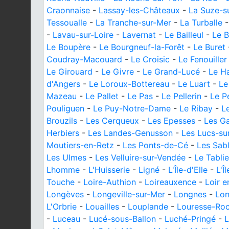
Craonnaise
-
Lassay-les-Châteaux
-
La Suze-s
Tessoualle
-
La Tranche-sur-Mer
-
La Turballe
-
Lavau-sur-Loire
-
Lavernat
-
Le Bailleul
-
Le B
Le Boupère
-
Le Bourgneuf-la-Forêt
-
Le Buret
Coudray-Macouard
-
Le Croisic
-
Le Fenouiller
Le Girouard
-
Le Givre
-
Le Grand-Lucé
-
Le H
d'Angers
-
Le Loroux-Bottereau
-
Le Luart
-
Le
Mazeau
-
Le Pallet
-
Le Pas
-
Le Pellerin
-
Le Pe
Pouliguen
-
Le Puy-Notre-Dame
-
Le Ribay
-
L
Brouzils
-
Les Cerqueux
-
Les Epesses
-
Les Ga
Herbiers
-
Les Landes-Genusson
-
Les Lucs-su
Moutiers-en-Retz
-
Les Ponts-de-Cé
-
Les Sab
Les Ulmes
-
Les Velluire-sur-Vendée
-
Le Tablie
Lhomme
-
L'Huisserie
-
Ligné
-
L'Île-d'Elle
-
L'Î
Touche
-
Loire-Authion
-
Loireauxence
-
Loir e
Longèves
-
Longeville-sur-Mer
-
Longnes
-
Lon
L'Orbrie
-
Louailles
-
Louplande
-
Louresse-Ro
-
Luceau
-
Lucé-sous-Ballon
-
Luché-Pringé
-