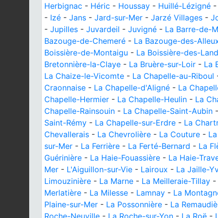
Herbignac
-
Héric
-
Houssay
-
Huillé-Lézigné
-
Izé
-
Jans
-
Jard-sur-Mer
-
Jarzé Villages
-
J
-
Jupilles
-
Juvardeil
-
Juvigné
-
La Barre-de-
Bazouge-de-Chemeré
-
La Bazouge-des-Alleu
Boissière-de-Montaigu
-
La Boissière-des-Lan
Bretonnière-la-Claye
-
La Bruère-sur-Loir
-
La 
La Chaize-le-Vicomte
-
La Chapelle-au-Riboul
Craonnaise
-
La Chapelle-d'Aligné
-
La Chapell
Chapelle-Hermier
-
La Chapelle-Heulin
-
La Ch
Chapelle-Rainsouin
-
La Chapelle-Saint-Aubin
Saint-Rémy
-
La Chapelle-sur-Erdre
-
La Chartr
Chevallerais
-
La Chevrolière
-
La Couture
-
La
sur-Mer
-
La Ferrière
-
La Ferté-Bernard
-
La Fl
Guérinière
-
La Haie-Fouassière
-
La Haie-Trav
Mer
-
L'Aiguillon-sur-Vie
-
Lairoux
-
La Jaille-Y
Limouzinière
-
La Marne
-
La Meilleraie-Tillay
Merlatière
-
La Milesse
-
Lamnay
-
La Montagn
Plaine-sur-Mer
-
La Possonnière
-
La Remaudiè
Roche-Neuville
-
La Roche-sur-Yon
-
La Roë
-