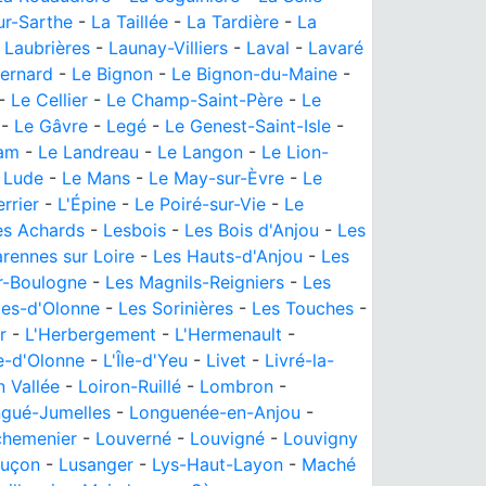
ur-Sarthe
-
La Taillée
-
La Tardière
-
La
-
Laubrières
-
Launay-Villiers
-
Laval
-
Lavaré
ernard
-
Le Bignon
-
Le Bignon-du-Maine
-
-
Le Cellier
-
Le Champ-Saint-Père
-
Le
-
Le Gâvre
-
Legé
-
Le Genest-Saint-Isle
-
am
-
Le Landreau
-
Le Langon
-
Le Lion-
 Lude
-
Le Mans
-
Le May-sur-Èvre
-
Le
rrier
-
L'Épine
-
Le Poiré-sur-Vie
-
Le
es Achards
-
Lesbois
-
Les Bois d'Anjou
-
Les
rennes sur Loire
-
Les Hauts-d'Anjou
-
Les
r-Boulogne
-
Les Magnils-Reigniers
-
Les
les-d'Olonne
-
Les Sorinières
-
Les Touches
-
r
-
L'Herbergement
-
L'Hermenault
-
le-d'Olonne
-
L'Île-d'Yeu
-
Livet
-
Livré-la-
n Vallée
-
Loiron-Ruillé
-
Lombron
-
gué-Jumelles
-
Longuenée-en-Anjou
-
chemenier
-
Louverné
-
Louvigné
-
Louvigny
Luçon
-
Lusanger
-
Lys-Haut-Layon
-
Maché