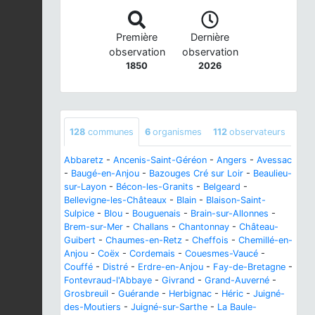
Première
Dernière
observation
observation
1850
2026
128
communes
6
organismes
112
observateurs
Abbaretz
-
Ancenis-Saint-Géréon
-
Angers
-
Avessac
-
Baugé-en-Anjou
-
Bazouges Cré sur Loir
-
Beaulieu-
sur-Layon
-
Bécon-les-Granits
-
Belgeard
-
Bellevigne-les-Châteaux
-
Blain
-
Blaison-Saint-
Sulpice
-
Blou
-
Bouguenais
-
Brain-sur-Allonnes
-
Brem-sur-Mer
-
Challans
-
Chantonnay
-
Château-
Guibert
-
Chaumes-en-Retz
-
Cheffois
-
Chemillé-en-
Anjou
-
Coëx
-
Cordemais
-
Couesmes-Vaucé
-
Couffé
-
Distré
-
Erdre-en-Anjou
-
Fay-de-Bretagne
-
Fontevraud-l'Abbaye
-
Givrand
-
Grand-Auverné
-
Grosbreuil
-
Guérande
-
Herbignac
-
Héric
-
Juigné-
des-Moutiers
-
Juigné-sur-Sarthe
-
La Baule-