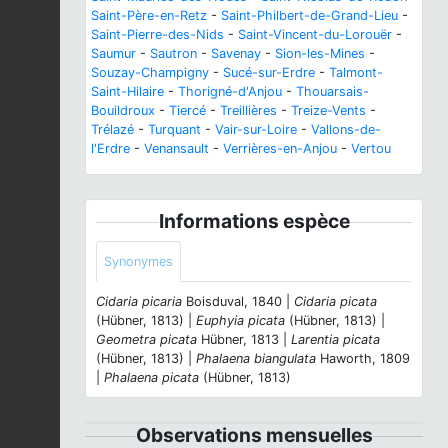
Saint-Père-en-Retz
-
Saint-Philbert-de-Grand-Lieu
-
Saint-Pierre-des-Nids
-
Saint-Vincent-du-Lorouër
-
Saumur
-
Sautron
-
Savenay
-
Sion-les-Mines
-
Souzay-Champigny
-
Sucé-sur-Erdre
-
Talmont-
Saint-Hilaire
-
Thorigné-d'Anjou
-
Thouarsais-
Bouildroux
-
Tiercé
-
Treillières
-
Treize-Vents
-
Trélazé
-
Turquant
-
Vair-sur-Loire
-
Vallons-de-
l'Erdre
-
Venansault
-
Verrières-en-Anjou
-
Vertou
Informations espèce
Synonymes
Cidaria picaria
Boisduval, 1840 |
Cidaria picata
(Hübner, 1813) |
Euphyia picata
(Hübner, 1813) |
Geometra picata
Hübner, 1813 |
Larentia picata
(Hübner, 1813) |
Phalaena biangulata
Haworth, 1809
|
Phalaena picata
(Hübner, 1813)
Observations mensuelles