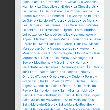
Escoublac
-
La Bretonnière-la-Claye
-
La Chapelle-
Hermier
-
La Chapelle-sur-Erdre
-
La Chevallerais
-
La Flèche
-
La Gaubretière
-
La Roche-Blanche
-
La
Roche-sur-Yon
-
Le Bernard
-
Le Champ-Saint-Père
-
Le Gâvre
-
Le Lion-d'Angers
-
Le Lude
-
Le Mans
-
Les Herbiers
-
Les Rairies
-
Les Velluire-sur-Vendée
-
Le Tablier
-
L'Hermenault
-
Ligron
-
Loire-Authion
-
Loireauxence
-
Longué-Jumelles
-
Longuenée-en-
Anjou
-
Machecoul-Saint-Même
-
Maisdon-sur-Sèvre
-
Malville
-
Mareil-sur-Loir
-
Mareuil-sur-Lay-Dissais
-
Marsac-sur-Don
-
Mauges-sur-Loire
-
Mervent
-
Moisdon-la-Rivière
-
Monsireigne
-
Mont-Saint-Jean
-
Morannes sur Sarthe-Daumeray
-
Mortagne-sur-
Sèvre
-
Mouliherne
-
Mûrs-Erigné
-
Nantes
-
Neufchâtel-en-Saosnois
-
Noirmoutier-en-l'Île
-
Nort-
sur-Erdre
-
Notre-Dame-des-Landes
-
Nozay
-
Ombrée d'Anjou
-
Orée d'Anjou
-
Oudon
-
Pornic
-
Pornichet
-
Riaillé
-
Rives de l'Yon
-
Saffré
-
Saint-
Aignan-Grandlieu
-
Saint-Célerin
-
Saint-Denis-du-
Payré
-
Sainte-Hermine
-
Saint-Germain-d'Arcé
-
Saint-Germain-de-Prinçay
-
Saint-Hilaire-des-Loges
-
Saint-Julien-de-Vouvantes
-
Saint-Malô-du-Bois
-
Saint-Mars-du-Désert
-
Saint-Mars-la-Réorthe
-
Saint-Maurice-des-Noues
-
Saint-Nicolas-de-Redon
-