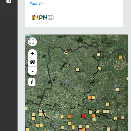
Euphyia
+
-