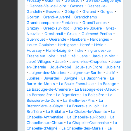
Frossay
-
Gastines
-
Geneston
-
Gennes-Longuefuye
-
Gennes-Val-de-Loire
-
Gesnes
-
Gesnes-le-
Gandelin
-
Gesvres
-
Gétigné
-
Givrand
-
Gorges
-
Gorron
-
Grand-Auverné
-
Grandchamp
-
Grandchamps-des-Fontaines
-
Grand'Landes
-
Grazay
-
Gréez-sur-Roc
-
Grez-en-Bouère
-
Grez-
Neuville
-
Grosbreuil
-
Grues
-
Guémené-Penfao
-
Guenrouet
-
Guérande
-
Hambers
-
Hardanges
-
Haute-Goulaine
-
Herbignac
-
Hercé
-
Héric
-
Houssay
-
Huillé-Lézigné
-
Indre
-
Ingrandes-Le
Fresne sur Loire
-
Issé
-
Izé
-
Jans
-
Jard-sur-Mer
-
Jarzé Villages
-
Jauzé
-
Javron-les-Chapelles
-
Joué-
en-Charnie
-
Joué-l'Abbé
-
Joué-sur-Erdre
-
Jublains
-
Juigné-des-Moutiers
-
Juigné-sur-Sarthe
-
Juillé
-
Jupilles
-
Juvardeil
-
Juvigné
-
La Baconnière
-
La
Barre-de-Monts
-
La Baule-Escoublac
-
La Bazoge
-
La Bazouge-de-Chemeré
-
La Bazouge-des-Alleux
-
La Bernardière
-
La Bigottière
-
La Boissière
-
La
Boissière-du-Doré
-
La Breille-les-Pins
-
La
Bretonnière-la-Claye
-
La Bruère-sur-Loir
-
La
Bruffière
-
La Brûlatte
-
La Chaize-le-Vicomte
-
La
Chapelle-Anthenaise
-
La Chapelle-au-Riboul
-
La
Chapelle-aux-Choux
-
La Chapelle-Craonnaise
-
La
Chapelle-d'Aligné
-
La Chapelle-des-Marais
-
La