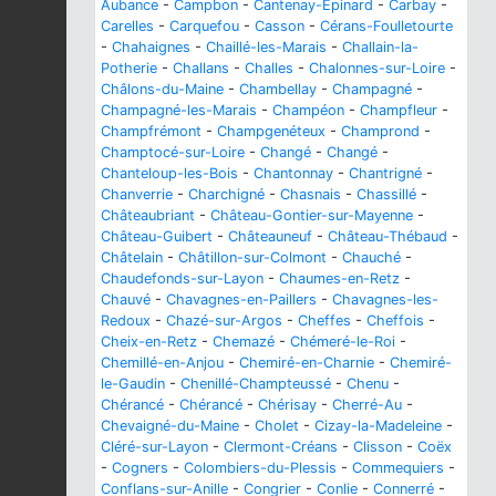
Aubance
-
Campbon
-
Cantenay-Épinard
-
Carbay
-
Carelles
-
Carquefou
-
Casson
-
Cérans-Foulletourte
-
Chahaignes
-
Chaillé-les-Marais
-
Challain-la-
Potherie
-
Challans
-
Challes
-
Chalonnes-sur-Loire
-
Châlons-du-Maine
-
Chambellay
-
Champagné
-
Champagné-les-Marais
-
Champéon
-
Champfleur
-
Champfrémont
-
Champgenéteux
-
Champrond
-
Champtocé-sur-Loire
-
Changé
-
Changé
-
Chanteloup-les-Bois
-
Chantonnay
-
Chantrigné
-
Chanverrie
-
Charchigné
-
Chasnais
-
Chassillé
-
Châteaubriant
-
Château-Gontier-sur-Mayenne
-
Château-Guibert
-
Châteauneuf
-
Château-Thébaud
-
Châtelain
-
Châtillon-sur-Colmont
-
Chauché
-
Chaudefonds-sur-Layon
-
Chaumes-en-Retz
-
Chauvé
-
Chavagnes-en-Paillers
-
Chavagnes-les-
Redoux
-
Chazé-sur-Argos
-
Cheffes
-
Cheffois
-
Cheix-en-Retz
-
Chemazé
-
Chémeré-le-Roi
-
Chemillé-en-Anjou
-
Chemiré-en-Charnie
-
Chemiré-
le-Gaudin
-
Chenillé-Champteussé
-
Chenu
-
Chérancé
-
Chérancé
-
Chérisay
-
Cherré-Au
-
Chevaigné-du-Maine
-
Cholet
-
Cizay-la-Madeleine
-
Cléré-sur-Layon
-
Clermont-Créans
-
Clisson
-
Coëx
-
Cogners
-
Colombiers-du-Plessis
-
Commequiers
-
Conflans-sur-Anille
-
Congrier
-
Conlie
-
Connerré
-