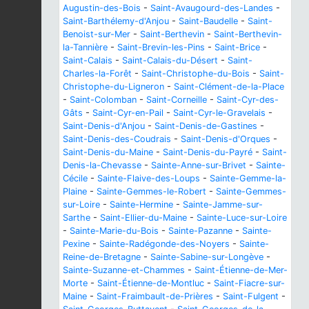
Augustin-des-Bois
-
Saint-Avaugourd-des-Landes
-
Saint-Barthélemy-d'Anjou
-
Saint-Baudelle
-
Saint-
Benoist-sur-Mer
-
Saint-Berthevin
-
Saint-Berthevin-
la-Tannière
-
Saint-Brevin-les-Pins
-
Saint-Brice
-
Saint-Calais
-
Saint-Calais-du-Désert
-
Saint-
Charles-la-Forêt
-
Saint-Christophe-du-Bois
-
Saint-
Christophe-du-Ligneron
-
Saint-Clément-de-la-Place
-
Saint-Colomban
-
Saint-Corneille
-
Saint-Cyr-des-
Gâts
-
Saint-Cyr-en-Pail
-
Saint-Cyr-le-Gravelais
-
Saint-Denis-d'Anjou
-
Saint-Denis-de-Gastines
-
Saint-Denis-des-Coudrais
-
Saint-Denis-d'Orques
-
Saint-Denis-du-Maine
-
Saint-Denis-du-Payré
-
Saint-
Denis-la-Chevasse
-
Sainte-Anne-sur-Brivet
-
Sainte-
Cécile
-
Sainte-Flaive-des-Loups
-
Sainte-Gemme-la-
Plaine
-
Sainte-Gemmes-le-Robert
-
Sainte-Gemmes-
sur-Loire
-
Sainte-Hermine
-
Sainte-Jamme-sur-
Sarthe
-
Saint-Ellier-du-Maine
-
Sainte-Luce-sur-Loire
-
Sainte-Marie-du-Bois
-
Sainte-Pazanne
-
Sainte-
Pexine
-
Sainte-Radégonde-des-Noyers
-
Sainte-
Reine-de-Bretagne
-
Sainte-Sabine-sur-Longève
-
Sainte-Suzanne-et-Chammes
-
Saint-Étienne-de-Mer-
Morte
-
Saint-Étienne-de-Montluc
-
Saint-Fiacre-sur-
Maine
-
Saint-Fraimbault-de-Prières
-
Saint-Fulgent
-