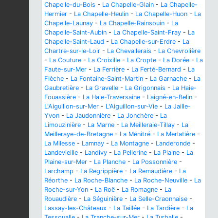
Chapelle-du-Bois
-
La Chapelle-Glain
-
La Chapelle-
Hermier
-
La Chapelle-Heulin
-
La Chapelle-Huon
-
La
Chapelle-Launay
-
La Chapelle-Rainsouin
-
La
Chapelle-Saint-Aubin
-
La Chapelle-Saint-Fray
-
La
Chapelle-Saint-Laud
-
La Chapelle-sur-Erdre
-
La
Chartre-sur-le-Loir
-
La Chevallerais
-
La Chevrolière
-
La Couture
-
La Croixille
-
La Cropte
-
La Dorée
-
La
Faute-sur-Mer
-
La Ferrière
-
La Ferté-Bernard
-
La
Flèche
-
La Fontaine-Saint-Martin
-
La Garnache
-
La
Gaubretière
-
La Gravelle
-
La Grigonnais
-
La Haie-
Fouassière
-
La Haie-Traversaine
-
Laigné-en-Belin
-
L'Aiguillon-sur-Mer
-
L'Aiguillon-sur-Vie
-
La Jaille-
Yvon
-
La Jaudonnière
-
La Jonchère
-
La
Limouzinière
-
La Marne
-
La Meilleraie-Tillay
-
La
Meilleraye-de-Bretagne
-
La Ménitré
-
La Merlatière
-
La Milesse
-
Lamnay
-
La Montagne
-
Landeronde
-
Landevieille
-
Landivy
-
La Pellerine
-
La Plaine
-
La
Plaine-sur-Mer
-
La Planche
-
La Possonnière
-
Larchamp
-
La Regrippière
-
La Remaudière
-
La
Réorthe
-
La Roche-Blanche
-
La Roche-Neuville
-
La
Roche-sur-Yon
-
La Roë
-
La Romagne
-
La
Rouaudière
-
La Séguinière
-
La Selle-Craonnaise
-
Lassay-les-Châteaux
-
La Taillée
-
La Tardière
-
La
Tessoualle
-
La Tranche-sur-Mer
-
La Turballe
-