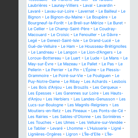
Laubrières
-
Launay-Villiers
-
Laval
-
Lavardin
-
Lavaré
-
Lavau-sur-Loire
-
Lavernat
-
Le Bailleul
-
Le
Bignon
-
Le Bignon-du-Maine
-
Le Boupère
-
Le
Bourgneuf-la-Forêt
-
Le Breil-sur-Mérize
-
Le Buret
-
Le Cellier
-
Le Champ-Saint-Père
-
Le Coudray-
Macouard
-
Le Croisic
-
Le Fenouiller
-
Le Gâvre
-
Legé
-
Le Genest-Saint-Isle
-
Le Grand-Lucé
-
Le
Gué-de-Velluire
-
Le Ham
-
Le Housseau-Brétignolles
-
Le Landreau
-
Le Langon
-
Le Lion-d'Angers
-
Le
Loroux-Bottereau
-
Le Luart
-
Le Lude
-
Le Mans
-
Le
May-sur-Èvre
-
Le Mazeau
-
Le Pallet
-
Le Pas
-
Le
Pellerin
-
Le Perrier
-
Le Pin
-
L'Épine
-
Le Plessis-
Grammoire
-
Le Poiré-sur-Vie
-
Le Pouliguen
-
Le
Puy-Notre-Dame
-
Le Ribay
-
Les Achards
-
Lesbois
-
Les Bois d'Anjou
-
Les Brouzils
-
Les Cerqueux
-
Les Epesses
-
Les Garennes sur Loire
-
Les Hauts-
d'Anjou
-
Les Herbiers
-
Les Landes-Genusson
-
Les
Lucs-sur-Boulogne
-
Les Magnils-Reigniers
-
Les
Moutiers-en-Retz
-
Les Pineaux
-
Les Ponts-de-Cé
-
Les Rairies
-
Les Sables-d'Olonne
-
Les Sorinières
-
Les Touches
-
Les Ulmes
-
Les Velluire-sur-Vendée
-
Le Tablier
-
Levaré
-
Lhomme
-
L'Huisserie
-
Ligné
-
Lignières-Orgères
-
Ligron
-
L'Île-d'Elle
-
L'Île-