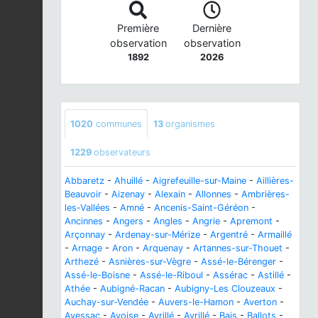
Première
Dernière
observation
observation
1892
2026
1020
communes
13
organismes
1229
observateurs
Abbaretz
-
Ahuillé
-
Aigrefeuille-sur-Maine
-
Aillières-
Beauvoir
-
Aizenay
-
Alexain
-
Allonnes
-
Ambrières-
les-Vallées
-
Amné
-
Ancenis-Saint-Géréon
-
Ancinnes
-
Angers
-
Angles
-
Angrie
-
Apremont
-
Arçonnay
-
Ardenay-sur-Mérize
-
Argentré
-
Armaillé
-
Arnage
-
Aron
-
Arquenay
-
Artannes-sur-Thouet
-
Arthezé
-
Asnières-sur-Vègre
-
Assé-le-Bérenger
-
Assé-le-Boisne
-
Assé-le-Riboul
-
Assérac
-
Astillé
-
Athée
-
Aubigné-Racan
-
Aubigny-Les Clouzeaux
-
Auchay-sur-Vendée
-
Auvers-le-Hamon
-
Averton
-
Avessac
-
Avoise
-
Avrillé
-
Avrillé
-
Bais
-
Ballots
-