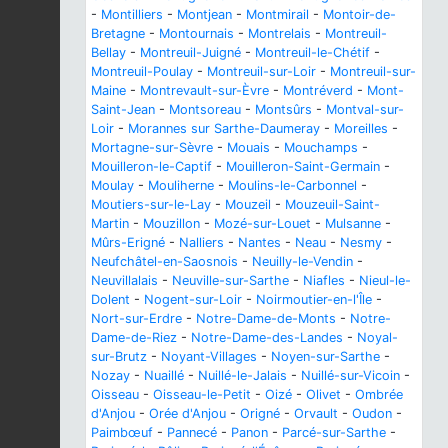
-
Montilliers
-
Montjean
-
Montmirail
-
Montoir-de-
Bretagne
-
Montournais
-
Montrelais
-
Montreuil-
Bellay
-
Montreuil-Juigné
-
Montreuil-le-Chétif
-
Montreuil-Poulay
-
Montreuil-sur-Loir
-
Montreuil-sur-
Maine
-
Montrevault-sur-Èvre
-
Montréverd
-
Mont-
Saint-Jean
-
Montsoreau
-
Montsûrs
-
Montval-sur-
Loir
-
Morannes sur Sarthe-Daumeray
-
Moreilles
-
Mortagne-sur-Sèvre
-
Mouais
-
Mouchamps
-
Mouilleron-le-Captif
-
Mouilleron-Saint-Germain
-
Moulay
-
Mouliherne
-
Moulins-le-Carbonnel
-
Moutiers-sur-le-Lay
-
Mouzeil
-
Mouzeuil-Saint-
Martin
-
Mouzillon
-
Mozé-sur-Louet
-
Mulsanne
-
Mûrs-Erigné
-
Nalliers
-
Nantes
-
Neau
-
Nesmy
-
Neufchâtel-en-Saosnois
-
Neuilly-le-Vendin
-
Neuvillalais
-
Neuville-sur-Sarthe
-
Niafles
-
Nieul-le-
Dolent
-
Nogent-sur-Loir
-
Noirmoutier-en-l'Île
-
Nort-sur-Erdre
-
Notre-Dame-de-Monts
-
Notre-
Dame-de-Riez
-
Notre-Dame-des-Landes
-
Noyal-
sur-Brutz
-
Noyant-Villages
-
Noyen-sur-Sarthe
-
Nozay
-
Nuaillé
-
Nuillé-le-Jalais
-
Nuillé-sur-Vicoin
-
Oisseau
-
Oisseau-le-Petit
-
Oizé
-
Olivet
-
Ombrée
d'Anjou
-
Orée d'Anjou
-
Origné
-
Orvault
-
Oudon
-
Paimbœuf
-
Pannecé
-
Panon
-
Parcé-sur-Sarthe
-