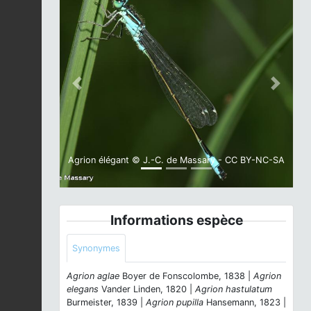
Previous
Next
Agrion élégant © J.-C. de Massary - CC BY-NC-SA
Informations espèce
Synonymes
Agrion aglae
Boyer de Fonscolombe, 1838 |
Agrion
elegans
Vander Linden, 1820 |
Agrion hastulatum
Burmeister, 1839 |
Agrion pupilla
Hansemann, 1823 |