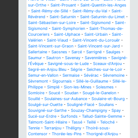
sur-Orthe
-
Saint-Prouant
-
Saint-Quentin-les-Anges
-
Saint-Rémy-de-Sillé
-
Saint-Rémy-du-Val
-
Saint-
Révérend
-
Saint-Saturnin
-
Saint-Saturnin-du-Limet
-
Saint-Sébastien-sur-Loire
-
Saint-Sigismond
-
Saint-
Sigismond
-
Saint-Symphorien
-
Saint-Thomas-de-
Courceriers
-
Saint-Ulphace
-
Saint-Urbain
-
Saint-
Valérien
-
Saint-Viaud
-
Saint-Vincent-du-Lorouër
-
Saint-Vincent-sur-Graon
-
Saint-Vincent-sur-Jard
-
Sallertaine
-
Saosnes
-
Sarcé
-
Sarrigné
-
Saulges
-
Saumur
-
Sautron
-
Savenay
-
Savennières
-
Savigné-
l'Évêque
-
Savigné-sous-le-Lude
-
Sceaux-d'Anjou
-
Segré-en-Anjou Bleu
-
Ségrie
-
Seiches-sur-le-Loir
-
Semur-en-Vallon
-
Sermaise
-
Sévérac
-
Sèvremoine
-
Sèvremont
-
Sigournais
-
Sillé-le-Guillaume
-
Sillé-le-
Philippe
-
Simplé
-
Sion-les-Mines
-
Solesmes
-
Somloire
-
Soucé
-
Soudan
-
Sougé-le-Ganelon
-
Souillé
-
Soulaines-sur-Aubance
-
Soulaire-et-Bourg
-
Soulgé-sur-Ouette
-
Souligné-Flacé
-
Soullans
-
Souvigné-sur-Sarthe
-
Souzay-Champigny
-
Spay
-
Sucé-sur-Erdre
-
Surfonds
-
Tallud-Sainte-Gemme
-
Talmont-Saint-Hilaire
-
Tassé
-
Teillé
-
Teloché
-
Tennie
-
Terranjou
-
Théligny
-
Thoiré-sous-
Contensor
-
Thorée-les-Pins
-
Thorigné-d'Anjou
-