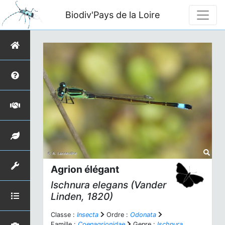
Biodiv'Pays de la Loire
Agrion élégant
Ischnura elegans
(Vander
Linden, 1820)
Classe :
Insecta
Ordre :
Odonata
Famille :
Coenagrionidae
Genre :
Ischnura