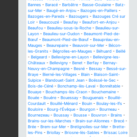
Bannes
-
Baracé
-
Barbâtre
-
Basse-Goulaine
-
Batz-
sur-Mer
-
Baugé-en-Anjou
-
Bazoges-en-Paillers
-
Bazoges-en-Pareds
-
Bazougers
-
Bazouges Cré sur
Loir
-
Beaucouzé
-
Beaufay
-
Beaufort-en-Anjou
-
Beaufou
-
Beaulieu-sous-la-Roche
-
Beaulieu-sur-
Layon
-
Beaulieu-sur-Oudon
-
Beaumont-Pied-de-
Bœuf
-
Beaumont-Pied-de-Bœuf
-
Beaupréau-en-
Mauges
-
Beaurepaire
-
Beauvoir-sur-Mer
-
Bécon-
les-Granits
-
Bégrolles-en-Mauges
-
Béhuard
-
Beillé
-
Belgeard
-
Bellevigne-en-Layon
-
Bellevigne-les-
Châteaux
-
Bellevigny
-
Benet
-
Berfay
-
Bernay-
Neuvy-en-Champagne
-
Besné
-
Bessay
-
Bessé-sur-
Braye
-
Bierné-les-Villages
-
Blain
-
Blaison-Saint-
Sulpice
-
Blandouet-Saint Jean
-
Boëssé-le-Sec
-
Bois-de-Céné
-
Bonchamp-lès-Laval
-
Bonnétable
-
Bouaye
-
Bouchamps-lès-Craon
-
Bouchemaine
-
Bouée
-
Bouère
-
Bouessay
-
Bouguenais
-
Bouillé-
Courdault
-
Bouillé-Ménard
-
Bouin
-
Boulay-les-Ifs
-
Bouloire
-
Bourg-l'Évêque
-
Bourgon
-
Bourneau
-
Bournezeau
-
Boussay
-
Bousse
-
Bouvron
-
Brains
-
Brains-sur-les-Marches
-
Brain-sur-Allonnes
-
Brecé
-
Brée
-
Brem-sur-Mer
-
Bretignolles-sur-Mer
-
Brette-
les-Pins
-
Briollay
-
Briosne-lès-Sables
-
Brissac Loire