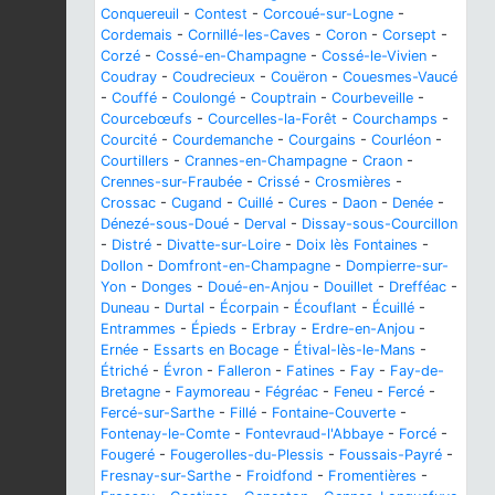
Conquereuil
-
Contest
-
Corcoué-sur-Logne
-
Cordemais
-
Cornillé-les-Caves
-
Coron
-
Corsept
-
Corzé
-
Cossé-en-Champagne
-
Cossé-le-Vivien
-
Coudray
-
Coudrecieux
-
Couëron
-
Couesmes-Vaucé
-
Couffé
-
Coulongé
-
Couptrain
-
Courbeveille
-
Courcebœufs
-
Courcelles-la-Forêt
-
Courchamps
-
Courcité
-
Courdemanche
-
Courgains
-
Courléon
-
Courtillers
-
Crannes-en-Champagne
-
Craon
-
Crennes-sur-Fraubée
-
Crissé
-
Crosmières
-
Crossac
-
Cugand
-
Cuillé
-
Cures
-
Daon
-
Denée
-
Dénezé-sous-Doué
-
Derval
-
Dissay-sous-Courcillon
-
Distré
-
Divatte-sur-Loire
-
Doix lès Fontaines
-
Dollon
-
Domfront-en-Champagne
-
Dompierre-sur-
Yon
-
Donges
-
Doué-en-Anjou
-
Douillet
-
Drefféac
-
Duneau
-
Durtal
-
Écorpain
-
Écouflant
-
Écuillé
-
Entrammes
-
Épieds
-
Erbray
-
Erdre-en-Anjou
-
Ernée
-
Essarts en Bocage
-
Étival-lès-le-Mans
-
Étriché
-
Évron
-
Falleron
-
Fatines
-
Fay
-
Fay-de-
Bretagne
-
Faymoreau
-
Fégréac
-
Feneu
-
Fercé
-
Fercé-sur-Sarthe
-
Fillé
-
Fontaine-Couverte
-
Fontenay-le-Comte
-
Fontevraud-l'Abbaye
-
Forcé
-
Fougeré
-
Fougerolles-du-Plessis
-
Foussais-Payré
-
Fresnay-sur-Sarthe
-
Froidfond
-
Fromentières
-