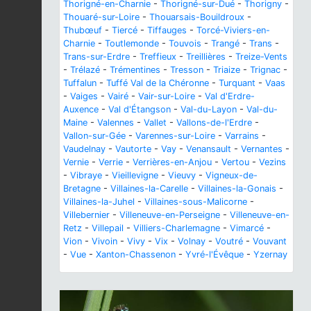
Thorigné-en-Charnie
-
Thorigné-sur-Dué
-
Thorigny
-
Thouaré-sur-Loire
-
Thouarsais-Bouildroux
-
Thubœuf
-
Tiercé
-
Tiffauges
-
Torcé-Viviers-en-
Charnie
-
Toutlemonde
-
Touvois
-
Trangé
-
Trans
-
Trans-sur-Erdre
-
Treffieux
-
Treillières
-
Treize-Vents
-
Trélazé
-
Trémentines
-
Tresson
-
Triaize
-
Trignac
-
Tuffalun
-
Tuffé Val de la Chéronne
-
Turquant
-
Vaas
-
Vaiges
-
Vairé
-
Vair-sur-Loire
-
Val d'Erdre-
Auxence
-
Val d'Étangson
-
Val-du-Layon
-
Val-du-
Maine
-
Valennes
-
Vallet
-
Vallons-de-l'Erdre
-
Vallon-sur-Gée
-
Varennes-sur-Loire
-
Varrains
-
Vaudelnay
-
Vautorte
-
Vay
-
Venansault
-
Vernantes
-
Vernie
-
Verrie
-
Verrières-en-Anjou
-
Vertou
-
Vezins
-
Vibraye
-
Vieillevigne
-
Vieuvy
-
Vigneux-de-
Bretagne
-
Villaines-la-Carelle
-
Villaines-la-Gonais
-
Villaines-la-Juhel
-
Villaines-sous-Malicorne
-
Villebernier
-
Villeneuve-en-Perseigne
-
Villeneuve-en-
Retz
-
Villepail
-
Villiers-Charlemagne
-
Vimarcé
-
Vion
-
Vivoin
-
Vivy
-
Vix
-
Volnay
-
Voutré
-
Vouvant
-
Vue
-
Xanton-Chassenon
-
Yvré-l'Évêque
-
Yzernay