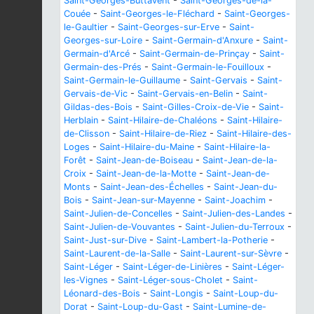
Saint-Georges-Buttavent
-
Saint-Georges-de-la-
Couée
-
Saint-Georges-le-Fléchard
-
Saint-Georges-
le-Gaultier
-
Saint-Georges-sur-Erve
-
Saint-
Georges-sur-Loire
-
Saint-Germain-d'Anxure
-
Saint-
Germain-d'Arcé
-
Saint-Germain-de-Prinçay
-
Saint-
Germain-des-Prés
-
Saint-Germain-le-Fouilloux
-
Saint-Germain-le-Guillaume
-
Saint-Gervais
-
Saint-
Gervais-de-Vic
-
Saint-Gervais-en-Belin
-
Saint-
Gildas-des-Bois
-
Saint-Gilles-Croix-de-Vie
-
Saint-
Herblain
-
Saint-Hilaire-de-Chaléons
-
Saint-Hilaire-
de-Clisson
-
Saint-Hilaire-de-Riez
-
Saint-Hilaire-des-
Loges
-
Saint-Hilaire-du-Maine
-
Saint-Hilaire-la-
Forêt
-
Saint-Jean-de-Boiseau
-
Saint-Jean-de-la-
Croix
-
Saint-Jean-de-la-Motte
-
Saint-Jean-de-
Monts
-
Saint-Jean-des-Échelles
-
Saint-Jean-du-
Bois
-
Saint-Jean-sur-Mayenne
-
Saint-Joachim
-
Saint-Julien-de-Concelles
-
Saint-Julien-des-Landes
-
Saint-Julien-de-Vouvantes
-
Saint-Julien-du-Terroux
-
Saint-Just-sur-Dive
-
Saint-Lambert-la-Potherie
-
Saint-Laurent-de-la-Salle
-
Saint-Laurent-sur-Sèvre
-
Saint-Léger
-
Saint-Léger-de-Linières
-
Saint-Léger-
les-Vignes
-
Saint-Léger-sous-Cholet
-
Saint-
Léonard-des-Bois
-
Saint-Longis
-
Saint-Loup-du-
Dorat
-
Saint-Loup-du-Gast
-
Saint-Lumine-de-