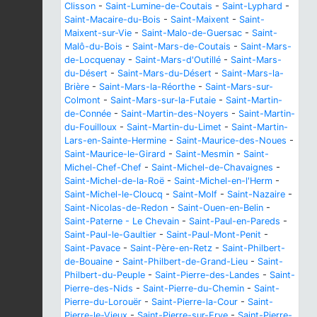
Clisson
-
Saint-Lumine-de-Coutais
-
Saint-Lyphard
-
Saint-Macaire-du-Bois
-
Saint-Maixent
-
Saint-
Maixent-sur-Vie
-
Saint-Malo-de-Guersac
-
Saint-
Malô-du-Bois
-
Saint-Mars-de-Coutais
-
Saint-Mars-
de-Locquenay
-
Saint-Mars-d'Outillé
-
Saint-Mars-
du-Désert
-
Saint-Mars-du-Désert
-
Saint-Mars-la-
Brière
-
Saint-Mars-la-Réorthe
-
Saint-Mars-sur-
Colmont
-
Saint-Mars-sur-la-Futaie
-
Saint-Martin-
de-Connée
-
Saint-Martin-des-Noyers
-
Saint-Martin-
du-Fouilloux
-
Saint-Martin-du-Limet
-
Saint-Martin-
Lars-en-Sainte-Hermine
-
Saint-Maurice-des-Noues
-
Saint-Maurice-le-Girard
-
Saint-Mesmin
-
Saint-
Michel-Chef-Chef
-
Saint-Michel-de-Chavaignes
-
Saint-Michel-de-la-Roë
-
Saint-Michel-en-l'Herm
-
Saint-Michel-le-Cloucq
-
Saint-Molf
-
Saint-Nazaire
-
Saint-Nicolas-de-Redon
-
Saint-Ouen-en-Belin
-
Saint-Paterne - Le Chevain
-
Saint-Paul-en-Pareds
-
Saint-Paul-le-Gaultier
-
Saint-Paul-Mont-Penit
-
Saint-Pavace
-
Saint-Père-en-Retz
-
Saint-Philbert-
de-Bouaine
-
Saint-Philbert-de-Grand-Lieu
-
Saint-
Philbert-du-Peuple
-
Saint-Pierre-des-Landes
-
Saint-
Pierre-des-Nids
-
Saint-Pierre-du-Chemin
-
Saint-
Pierre-du-Lorouër
-
Saint-Pierre-la-Cour
-
Saint-
Pierre-le-Vieux
-
Saint-Pierre-sur-Erve
-
Saint-Pierre-