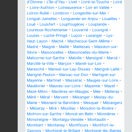
d'Olonne
-
L'Île-d'Yeu
-
Livet
-
Livré-la-Touche
-
Loiré
-
Loire-Authion
-
Loireauxence
-
Loir en Vallée
-
Loiron-Ruillé
-
Lombron
-
Longeville-sur-Mer
-
Longué-Jumelles
-
Longuenée-en-Anjou
-
Louailles
-
Loué
-
Louisfert
-
Loupfougères
-
Louplande
-
Louresse-Rochemenier
-
Louverné
-
Louvigné
-
Louzes
-
Luché-Pringé
-
Luçon
-
Lusanger
-
Lys-
Haut-Layon
-
Maché
-
Machecoul-Saint-Même
-
Madré
-
Maigné
-
Maillé
-
Maillezais
-
Maisdon-sur-
Sèvre
-
Maisoncelles
-
Maisoncelles-du-Maine
-
Malicorne-sur-Sarthe
-
Malville
-
Mansigné
-
Marcé
-
Marcillé-la-Ville
-
Marçon
-
Mareil-sur-Loir
-
Maresché
-
Mareuil-sur-Lay-Dissais
-
Marigné-Laillé
-
Marigné-Peuton
-
Marsac-sur-Don
-
Martigné-sur-
Mayenne
-
Martinet
-
Massérac
-
Mauges-sur-Loire
-
Maulévrier
-
Mauves-sur-Loire
-
Mayenne
-
Mayet
-
Mazé-Milon
-
Mazières-en-Mauges
-
Mée
-
Melleray
-
Ménil
-
Méral
-
Mervent
-
Mésanger
-
Meslay-du-
Maine
-
Mesnard-la-Barotière
-
Mesquer
-
Mézangers
-
Mézeray
-
Miré
-
Missillac
-
Moisdon-la-Rivière
-
Moitron-sur-Sarthe
-
Moncé-en-Belin
-
Monnières
-
Monsireigne
-
Montaigu-Vendée
-
Montaudin
-
Montbert
-
Montenay
-
Montflours
-
Montfort-le-
Gesnois
-
Montigné-le-Brillant
-
Montigné-lès-Rairies