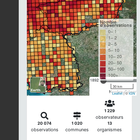
Nombre
d'observations
0– 1
1– 2
2– 5
5– 10
10– 20
20– 50
50– 100
100+
1892
30 km
Nombre d'observat
Leaflet
| ©
IGN
1 229
observateurs
20 074
1 020
13
observations
communes
organismes