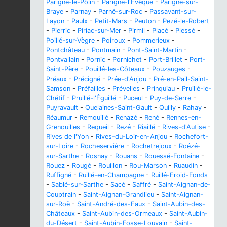
Parigné-le-Pôlin
-
Parigné-l'Évêque
-
Parigné-sur-
Braye
-
Parnay
-
Parné-sur-Roc
-
Passavant-sur-
Layon
-
Paulx
-
Petit-Mars
-
Peuton
-
Pezé-le-Robert
-
Pierric
-
Piriac-sur-Mer
-
Pirmil
-
Placé
-
Plessé
-
Poillé-sur-Vègre
-
Poiroux
-
Pommerieux
-
Pontchâteau
-
Pontmain
-
Pont-Saint-Martin
-
Pontvallain
-
Pornic
-
Pornichet
-
Port-Brillet
-
Port-
Saint-Père
-
Pouillé-les-Côteaux
-
Pouzauges
-
Préaux
-
Précigné
-
Prée-d'Anjou
-
Pré-en-Pail-Saint-
Samson
-
Préfailles
-
Prévelles
-
Prinquiau
-
Pruillé-le-
Chétif
-
Pruillé-l'Éguillé
-
Puceul
-
Puy-de-Serre
-
Puyravault
-
Quelaines-Saint-Gault
-
Quilly
-
Rahay
-
Réaumur
-
Remouillé
-
Renazé
-
René
-
Rennes-en-
Grenouilles
-
Requeil
-
Rezé
-
Riaillé
-
Rives-d'Autise
-
Rives de l'Yon
-
Rives-du-Loir-en-Anjou
-
Rochefort-
sur-Loire
-
Rocheservière
-
Rochetrejoux
-
Roézé-
sur-Sarthe
-
Rosnay
-
Rouans
-
Rouessé-Fontaine
-
Rouez
-
Rougé
-
Rouillon
-
Rou-Marson
-
Ruaudin
-
Ruffigné
-
Ruillé-en-Champagne
-
Ruillé-Froid-Fonds
-
Sablé-sur-Sarthe
-
Sacé
-
Saffré
-
Saint-Aignan-de-
Couptrain
-
Saint-Aignan-Grandlieu
-
Saint-Aignan-
sur-Roë
-
Saint-André-des-Eaux
-
Saint-Aubin-des-
Châteaux
-
Saint-Aubin-des-Ormeaux
-
Saint-Aubin-
du-Désert
-
Saint-Aubin-Fosse-Louvain
-
Saint-