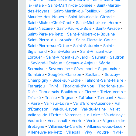
la-Futaie
-
Saint-Martin-de-Connée
-
Saint-Martin-
des-Noyers
-
Saint-Martin-du-Fouilloux
-
Saint-
Maurice-des-Noues
-
Saint-Maurice-le-Girard
-
Saint-Michel-Chef-Chef
-
Saint-Michel-en-l'Herm
-
Saint-Nazaire
-
Saint-Paul-du-Bois
-
Saint-Pavace
-
Saint-Père-en-Retz
-
Saint-Philbert-de-Bouaine
-
Saint-Pierre-du-Lorouër
-
Saint-Pierre-la-Cour
-
Saint-Pierre-sur-Orthe
-
Saint-Saturnin
-
Saint-
Sigismond
-
Saint-Valérien
-
Saint-Vincent-du-
Lorouër
-
Saint-Vincent-sur-Jard
-
Saumur
-
Sautron
-
Savigné-l'Évêque
-
Sceaux-d'Anjou
-
Ségrie
-
Sermaise
-
Sèvremoine
-
Sèvremont
-
Sigournais
-
Somloire
-
Sougé-le-Ganelon
-
Soullans
-
Souzay-
Champigny
-
Sucé-sur-Erdre
-
Talmont-Saint-Hilaire
-
Terranjou
-
Thiré
-
Thorigné-d'Anjou
-
Thorigné-sur-
Dué
-
Thouarsais-Bouildroux
-
Tiercé
-
Treize-Vents
-
Trélazé
-
Triaize
-
Trignac
-
Tuffalun
-
Turquant
-
Vaas
-
Vairé
-
Vair-sur-Loire
-
Val d'Erdre-Auxence
-
Val
d'Étangson
-
Val-du-Layon
-
Val-du-Maine
-
Vallet
-
Vallons-de-l'Erdre
-
Varennes-sur-Loire
-
Vaudelnay
-
Vautorte
-
Venansault
-
Verrie
-
Vertou
-
Vigneux-de-
Bretagne
-
Villaines-la-Carelle
-
Villaines-sous-Lucé
-
Villeneuve-en-Retz
-
Villepail
-
Vivy
-
Voutré
-
Yvré-