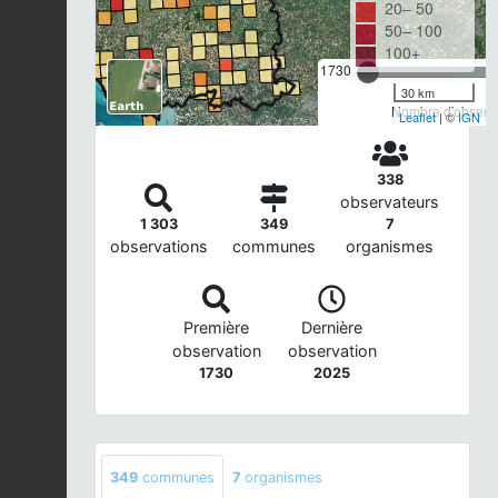
20– 50
50– 100
100+
1730
30 km
Nombre d'observa
Leaflet
| ©
IGN
338
observateurs
1 303
349
7
observations
communes
organismes
Première
Dernière
observation
observation
1730
2025
349
communes
7
organismes