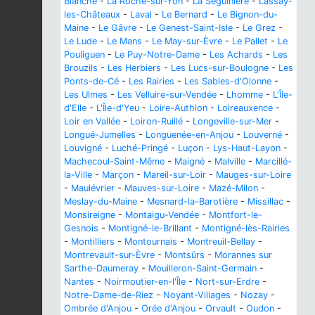
Blanche
-
La Roche-sur-Yon
-
La Séguinière
-
Lassay-
les-Châteaux
-
Laval
-
Le Bernard
-
Le Bignon-du-
Maine
-
Le Gâvre
-
Le Genest-Saint-Isle
-
Le Grez
-
Le Lude
-
Le Mans
-
Le May-sur-Èvre
-
Le Pallet
-
Le
Pouliguen
-
Le Puy-Notre-Dame
-
Les Achards
-
Les
Brouzils
-
Les Herbiers
-
Les Lucs-sur-Boulogne
-
Les
Ponts-de-Cé
-
Les Rairies
-
Les Sables-d'Olonne
-
Les Ulmes
-
Les Velluire-sur-Vendée
-
Lhomme
-
L'Île-
d'Elle
-
L'Île-d'Yeu
-
Loire-Authion
-
Loireauxence
-
Loir en Vallée
-
Loiron-Ruillé
-
Longeville-sur-Mer
-
Longué-Jumelles
-
Longuenée-en-Anjou
-
Louverné
-
Louvigné
-
Luché-Pringé
-
Luçon
-
Lys-Haut-Layon
-
Machecoul-Saint-Même
-
Maigné
-
Malville
-
Marcillé-
la-Ville
-
Marçon
-
Mareil-sur-Loir
-
Mauges-sur-Loire
-
Maulévrier
-
Mauves-sur-Loire
-
Mazé-Milon
-
Meslay-du-Maine
-
Mesnard-la-Barotière
-
Missillac
-
Monsireigne
-
Montaigu-Vendée
-
Montfort-le-
Gesnois
-
Montigné-le-Brillant
-
Montigné-lès-Rairies
-
Montilliers
-
Montournais
-
Montreuil-Bellay
-
Montrevault-sur-Èvre
-
Montsûrs
-
Morannes sur
Sarthe-Daumeray
-
Mouilleron-Saint-Germain
-
Nantes
-
Noirmoutier-en-l'Île
-
Nort-sur-Erdre
-
Notre-Dame-de-Riez
-
Noyant-Villages
-
Nozay
-
Ombrée d'Anjou
-
Orée d'Anjou
-
Orvault
-
Oudon
-