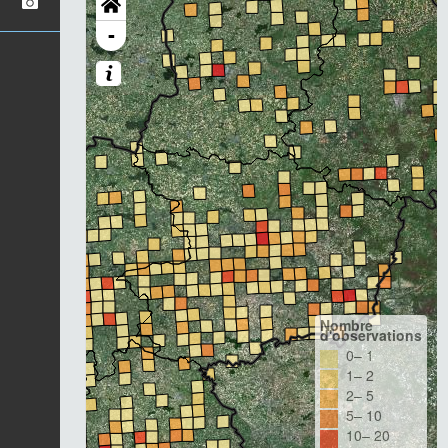
-
Nombre
d'observations
0– 1
1– 2
2– 5
5– 10
10– 20