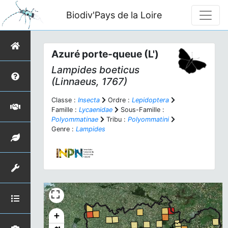
Biodiv'Pays de la Loire
Azuré porte-queue (L')
Lampides boeticus
(Linnaeus, 1767)
Classe :
Insecta
Ordre :
Lepidoptera
Famille :
Lycaenidae
Sous-Famille :
Polyommatinae
Tribu :
Polyommatini
Genre :
Lampides
+