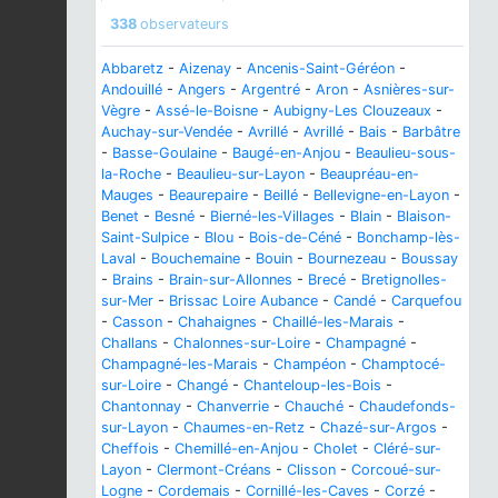
338
observateurs
Abbaretz
-
Aizenay
-
Ancenis-Saint-Géréon
-
Andouillé
-
Angers
-
Argentré
-
Aron
-
Asnières-sur-
Vègre
-
Assé-le-Boisne
-
Aubigny-Les Clouzeaux
-
Auchay-sur-Vendée
-
Avrillé
-
Avrillé
-
Bais
-
Barbâtre
-
Basse-Goulaine
-
Baugé-en-Anjou
-
Beaulieu-sous-
la-Roche
-
Beaulieu-sur-Layon
-
Beaupréau-en-
Mauges
-
Beaurepaire
-
Beillé
-
Bellevigne-en-Layon
-
Benet
-
Besné
-
Bierné-les-Villages
-
Blain
-
Blaison-
Saint-Sulpice
-
Blou
-
Bois-de-Céné
-
Bonchamp-lès-
Laval
-
Bouchemaine
-
Bouin
-
Bournezeau
-
Boussay
-
Brains
-
Brain-sur-Allonnes
-
Brecé
-
Bretignolles-
sur-Mer
-
Brissac Loire Aubance
-
Candé
-
Carquefou
-
Casson
-
Chahaignes
-
Chaillé-les-Marais
-
Challans
-
Chalonnes-sur-Loire
-
Champagné
-
Champagné-les-Marais
-
Champéon
-
Champtocé-
sur-Loire
-
Changé
-
Chanteloup-les-Bois
-
Chantonnay
-
Chanverrie
-
Chauché
-
Chaudefonds-
sur-Layon
-
Chaumes-en-Retz
-
Chazé-sur-Argos
-
Cheffois
-
Chemillé-en-Anjou
-
Cholet
-
Cléré-sur-
Layon
-
Clermont-Créans
-
Clisson
-
Corcoué-sur-
Logne
-
Cordemais
-
Cornillé-les-Caves
-
Corzé
-