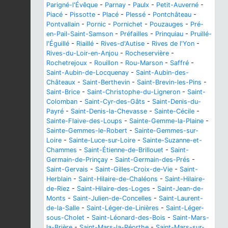
Parigné-l'Évêque
-
Parnay
-
Paulx
-
Petit-Auverné
-
Piacé
-
Pissotte
-
Placé
-
Plessé
-
Pontchâteau
-
Pontvallain
-
Pornic
-
Pornichet
-
Pouzauges
-
Pré-
en-Pail-Saint-Samson
-
Préfailles
-
Prinquiau
-
Pruillé-
l'Éguillé
-
Riaillé
-
Rives-d'Autise
-
Rives de l'Yon
-
Rives-du-Loir-en-Anjou
-
Rocheservière
-
Rochetrejoux
-
Rouillon
-
Rou-Marson
-
Saffré
-
Saint-Aubin-de-Locquenay
-
Saint-Aubin-des-
Châteaux
-
Saint-Berthevin
-
Saint-Brevin-les-Pins
-
Saint-Brice
-
Saint-Christophe-du-Ligneron
-
Saint-
Colomban
-
Saint-Cyr-des-Gâts
-
Saint-Denis-du-
Payré
-
Saint-Denis-la-Chevasse
-
Sainte-Cécile
-
Sainte-Flaive-des-Loups
-
Sainte-Gemme-la-Plaine
-
Sainte-Gemmes-le-Robert
-
Sainte-Gemmes-sur-
Loire
-
Sainte-Luce-sur-Loire
-
Sainte-Suzanne-et-
Chammes
-
Saint-Étienne-de-Brillouet
-
Saint-
Germain-de-Prinçay
-
Saint-Germain-des-Prés
-
Saint-Gervais
-
Saint-Gilles-Croix-de-Vie
-
Saint-
Herblain
-
Saint-Hilaire-de-Chaléons
-
Saint-Hilaire-
de-Riez
-
Saint-Hilaire-des-Loges
-
Saint-Jean-de-
Monts
-
Saint-Julien-de-Concelles
-
Saint-Laurent-
de-la-Salle
-
Saint-Léger-de-Linières
-
Saint-Léger-
sous-Cholet
-
Saint-Léonard-des-Bois
-
Saint-Mars-
la-Brière
-
Saint-Mars-la-Réorthe
-
Saint-Mars-sur-