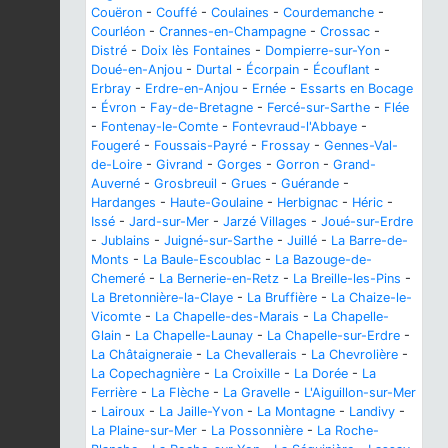
Couëron
-
Couffé
-
Coulaines
-
Courdemanche
-
Courléon
-
Crannes-en-Champagne
-
Crossac
-
Distré
-
Doix lès Fontaines
-
Dompierre-sur-Yon
-
Doué-en-Anjou
-
Durtal
-
Écorpain
-
Écouflant
-
Erbray
-
Erdre-en-Anjou
-
Ernée
-
Essarts en Bocage
-
Évron
-
Fay-de-Bretagne
-
Fercé-sur-Sarthe
-
Flée
-
Fontenay-le-Comte
-
Fontevraud-l'Abbaye
-
Fougeré
-
Foussais-Payré
-
Frossay
-
Gennes-Val-
de-Loire
-
Givrand
-
Gorges
-
Gorron
-
Grand-
Auverné
-
Grosbreuil
-
Grues
-
Guérande
-
Hardanges
-
Haute-Goulaine
-
Herbignac
-
Héric
-
Issé
-
Jard-sur-Mer
-
Jarzé Villages
-
Joué-sur-Erdre
-
Jublains
-
Juigné-sur-Sarthe
-
Juillé
-
La Barre-de-
Monts
-
La Baule-Escoublac
-
La Bazouge-de-
Chemeré
-
La Bernerie-en-Retz
-
La Breille-les-Pins
-
La Bretonnière-la-Claye
-
La Bruffière
-
La Chaize-le-
Vicomte
-
La Chapelle-des-Marais
-
La Chapelle-
Glain
-
La Chapelle-Launay
-
La Chapelle-sur-Erdre
-
La Châtaigneraie
-
La Chevallerais
-
La Chevrolière
-
La Copechagnière
-
La Croixille
-
La Dorée
-
La
Ferrière
-
La Flèche
-
La Gravelle
-
L'Aiguillon-sur-Mer
-
Lairoux
-
La Jaille-Yvon
-
La Montagne
-
Landivy
-
La Plaine-sur-Mer
-
La Possonnière
-
La Roche-