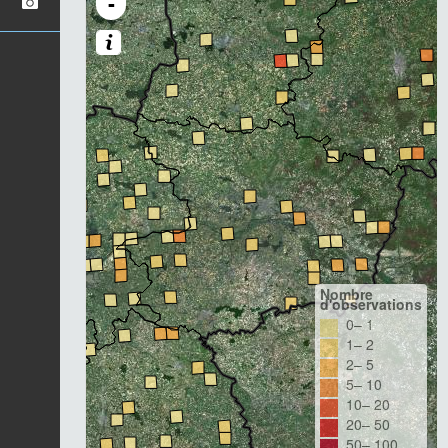
-
Nombre
d'observations
0– 1
1– 2
2– 5
5– 10
10– 20
20– 50
50– 100