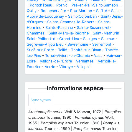
-
Pontchâteau
-
Pornic
-
Pré-en-Pail-Saint-Samson
-
Quilly
-
Rocheservière
-
Rou-Marson
-
Saffré
-
Saint-
Aubin-de-Locquenay
-
Saint-Colomban
-
Saint-Denis-
d'Orques
-
Sainte-Gemmes-le-Robert
-
Sainte-
Hermine
-
Sainte-Pazanne
-
Sainte-Suzanne-et-
Chammes
-
Saint-Mars-la-Réorthe
-
Saint-Mathurin
-
Saint-Philbert-de-Grand-Lieu
-
Saulges
-
Saumur
-
Segré-en-Anjou Bleu
-
Sèvremoine
-
Sèvremont
-
Sucé-sur-Erdre
-
Teillé
-
Thoiré-sur-Dinan
-
Thorée-
les-Pins
-
Torcé-Viviers-en-Charnie
-
Vaas
-
Vair-sur-
Loire
-
Vallons-de-l'Erdre
-
Vernantes
-
Vernoil-le-
Fourrier
-
Verrie
-
Vibraye
-
Villepail
Informations espèce
Synonymes
Arachnospila serica
Wolf & Moczar, 1972 |
Pompilus
crombaci
Tournier, 1890 |
Pompilus cyrnus
Wolf,
1965 |
Pompilus expletus
Tournier, 1890 |
Pompilus
lustricus
Tournier, 1890 |
Pompilus navus
Tournier,