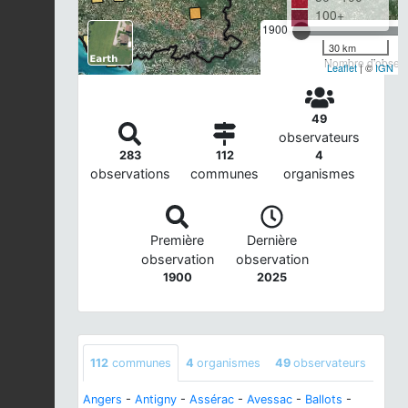
100+
1900
30 km
Nombre d'observa
Leaflet
| ©
IGN
49
observateurs
283
112
4
observations
communes
organismes
Première
Dernière
observation
observation
1900
2025
112
communes
4
organismes
49
observateurs
Angers
-
Antigny
-
Assérac
-
Avessac
-
Ballots
-