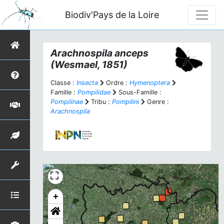
Biodiv'Pays de la Loire
Arachnospila anceps
(Wesmael, 1851)
Classe :
Insecta
Ordre :
Hymenoptera
Famille :
Pompilidae
Sous-Famille :
Pompilinae
Tribu :
Pompilini
Genre :
Arachnospila
+