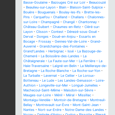
Basse-Goulaine
-
Bazouges Cré sur Loir
-
Beaucouzé
-
Beaulieu-sur-Layon
-
Blain
-
Blaison-Saint-Sulpice
-
Bouère
-
Bouguenais
-
Boulay-les-Ifs
-
Brette-les-
Pins
-
Carquefou
-
Chailland
-
Challans
-
Chalonnes-
sur-Loire
-
Champagné
-
Changé
-
Chantonnay
-
Château-Guibert
-
Chaumes-en-Retz
-
Cléré-sur-
Layon
-
Clisson
-
Contest
-
Dénezé-sous-Doué
-
Derval
-
Donges
-
Doué-en-Anjou
-
Essarts en
Bocage
-
Frossay
-
Gennes-Val-de-Loire
-
Grand-
Auverné
-
Grandchamps-des-Fontaines
-
Grand'Landes
-
Herbignac
-
Issé
-
La Bazouge-de-
Chemeré
-
La Boissière-des-Landes
-
La
Châtaigneraie
-
La Faute-sur-Mer
-
La Ferrière
-
La
Haie-Traversaine
-
Laigné-en-Belin
-
La Meilleraye-de-
Bretagne
-
La Roche-Blanche
-
La Roche-sur-Yon
-
La Turballe
-
Lavernat
-
Le Cellier
-
Le Loroux-
Bottereau
-
Le Lude
-
Les Landes-Genusson
-
Loire-
Authion
-
Longeville-sur-Mer
-
Longué-Jumelles
-
Machecoul-Saint-Même
-
Maisdon-sur-Sèvre
-
Mauges-sur-Loire
-
Ménil
-
Méral
-
Missillac
-
Montaigu-Vendée
-
Montoir-de-Bretagne
-
Montreuil-
Bellay
-
Montrevault-sur-Èvre
-
Mont-Saint-Jean
-
Nantes
-
Nort-sur-Erdre
-
Notre-Dame-des-Landes
-
Nozay
-
Ombrée d'Anjou
-
Oudon
-
Pissotte
-
Plessé