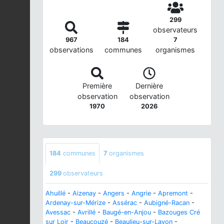
299
observateurs
967
184
7
observations
communes
organismes
Première
Dernière
observation
observation
1970
2026
184
communes
7
organismes
299
observateurs
Ahuillé
-
Aizenay
-
Angers
-
Angrie
-
Apremont
-
Ardenay-sur-Mérize
-
Assérac
-
Aubigné-Racan
-
Avessac
-
Avrillé
-
Baugé-en-Anjou
-
Bazouges Cré
sur Loir
-
Beaucouzé
-
Beaulieu-sur-Layon
-