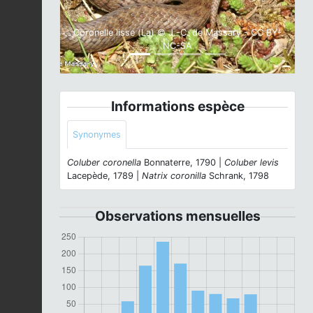
Coronelle lisse (La) © J.-C. de Massary - CC BY-
NC-SA
Informations espèce
Synonymes
Coluber coronella
Bonnaterre, 1790 |
Coluber levis
Lacepède, 1789 |
Natrix coronilla
Schrank, 1798
Observations mensuelles