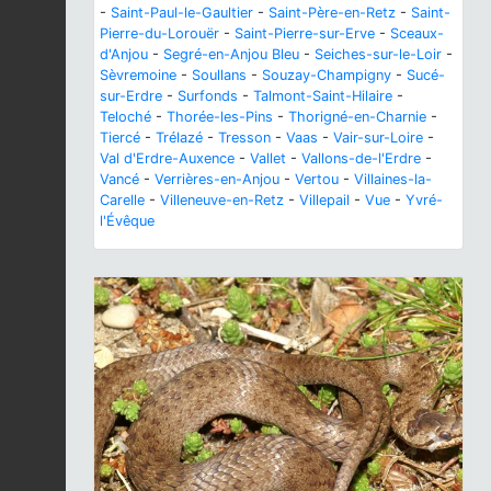
-
Saint-Paul-le-Gaultier
-
Saint-Père-en-Retz
-
Saint-
Pierre-du-Lorouër
-
Saint-Pierre-sur-Erve
-
Sceaux-
d'Anjou
-
Segré-en-Anjou Bleu
-
Seiches-sur-le-Loir
-
Sèvremoine
-
Soullans
-
Souzay-Champigny
-
Sucé-
sur-Erdre
-
Surfonds
-
Talmont-Saint-Hilaire
-
Teloché
-
Thorée-les-Pins
-
Thorigné-en-Charnie
-
Tiercé
-
Trélazé
-
Tresson
-
Vaas
-
Vair-sur-Loire
-
Val d'Erdre-Auxence
-
Vallet
-
Vallons-de-l'Erdre
-
Vancé
-
Verrières-en-Anjou
-
Vertou
-
Villaines-la-
Carelle
-
Villeneuve-en-Retz
-
Villepail
-
Vue
-
Yvré-
l'Évêque
Previous
Next