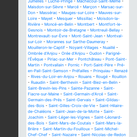
Jumelles
-
Luché-Pringé
-
Machecoul-Saint-Même
-
Maisdon-sur-Sèvre
-
Marcé
-
Marçon
-
Marsac-sur-
Don
-
Massérac
-
Mauges-sur-Loire
-
Mauves-sur-
Loire
-
Mayet
-
Mesquer
-
Missillac
-
Moisdon-la-
Rivière
-
Moncé-en-Belin
-
Montbert
-
Montfort-le-
Gesnois
-
Montoir-de-Bretagne
-
Montreuil-Bellay
-
Montrevault-sur-Èvre
-
Mont-Saint-Jean
-
Montval-
sur-Loir
-
Morannes sur Sarthe-Daumeray
-
Mouilleron-le-Captif
-
Noyant-Villages
-
Nuaillé
-
Ombrée d'Anjou
-
Orée d'Anjou
-
Oudon
-
Parigné-
l'Évêque
-
Piriac-sur-Mer
-
Pontchâteau
-
Pont-Saint-
Martin
-
Pontvallain
-
Pornic
-
Port-Saint-Père
-
Pré-
en-Pail-Saint-Samson
-
Préfailles
-
Prinquiau
-
Renazé
-
Rives-du-Loir-en-Anjou
-
Rouans
-
Rougé
-
Rouillon
-
Ruaudin
-
Saint-Berthevin
-
Saint-Biez-en-Belin
-
Saint-Brevin-les-Pins
-
Sainte-Pazanne
-
Saint-
Fiacre-sur-Maine
-
Saint-Germain-d'Arcé
-
Saint-
Germain-des-Prés
-
Saint-Gervais
-
Saint-Gildas-
des-Bois
-
Saint-Gilles-Croix-de-Vie
-
Saint-Hilaire-
de-Chaléons
-
Saint-Jean-de-la-Motte
-
Saint-
Joachim
-
Saint-Léger-les-Vignes
-
Saint-Léonard-
des-Bois
-
Saint-Mars-de-Coutais
-
Saint-Mars-la-
Brière
-
Saint-Martin-du-Fouilloux
-
Saint-Michel-
Chef-Chef
-
Saint-Nazaire
-
Saint-Nicolas-de-Redon