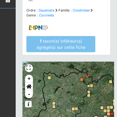
Ordre :
Squamata
Famille :
Colubridae
Genre :
Coronella
1
taxon(s) inférieur(s)
agrégé(s) sur cette fiche
+
-