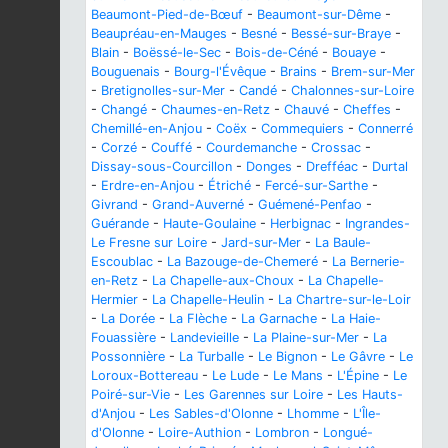
Beaumont-Pied-de-Bœuf
-
Beaumont-sur-Dême
-
Beaupréau-en-Mauges
-
Besné
-
Bessé-sur-Braye
-
Blain
-
Boëssé-le-Sec
-
Bois-de-Céné
-
Bouaye
-
Bouguenais
-
Bourg-l'Évêque
-
Brains
-
Brem-sur-Mer
-
Bretignolles-sur-Mer
-
Candé
-
Chalonnes-sur-Loire
-
Changé
-
Chaumes-en-Retz
-
Chauvé
-
Cheffes
-
Chemillé-en-Anjou
-
Coëx
-
Commequiers
-
Connerré
-
Corzé
-
Couffé
-
Courdemanche
-
Crossac
-
Dissay-sous-Courcillon
-
Donges
-
Drefféac
-
Durtal
-
Erdre-en-Anjou
-
Étriché
-
Fercé-sur-Sarthe
-
Givrand
-
Grand-Auverné
-
Guémené-Penfao
-
Guérande
-
Haute-Goulaine
-
Herbignac
-
Ingrandes-
Le Fresne sur Loire
-
Jard-sur-Mer
-
La Baule-
Escoublac
-
La Bazouge-de-Chemeré
-
La Bernerie-
en-Retz
-
La Chapelle-aux-Choux
-
La Chapelle-
Hermier
-
La Chapelle-Heulin
-
La Chartre-sur-le-Loir
-
La Dorée
-
La Flèche
-
La Garnache
-
La Haie-
Fouassière
-
Landevieille
-
La Plaine-sur-Mer
-
La
Possonnière
-
La Turballe
-
Le Bignon
-
Le Gâvre
-
Le
Loroux-Bottereau
-
Le Lude
-
Le Mans
-
L'Épine
-
Le
Poiré-sur-Vie
-
Les Garennes sur Loire
-
Les Hauts-
d'Anjou
-
Les Sables-d'Olonne
-
Lhomme
-
L'Île-
d'Olonne
-
Loire-Authion
-
Lombron
-
Longué-