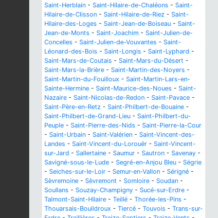
Saint-Herblain
-
Saint-Hilaire-de-Chaléons
-
Saint-
Hilaire-de-Clisson
-
Saint-Hilaire-de-Riez
-
Saint-
Hilaire-des-Loges
-
Saint-Jean-de-Boiseau
-
Saint-
Jean-de-Monts
-
Saint-Joachim
-
Saint-Julien-de-
Concelles
-
Saint-Julien-de-Vouvantes
-
Saint-
Léonard-des-Bois
-
Saint-Longis
-
Saint-Lyphard
-
Saint-Mars-de-Coutais
-
Saint-Mars-du-Désert
-
Saint-Mars-la-Brière
-
Saint-Martin-des-Noyers
-
Saint-Martin-du-Fouilloux
-
Saint-Martin-Lars-en-
Sainte-Hermine
-
Saint-Maurice-des-Noues
-
Saint-
Nazaire
-
Saint-Nicolas-de-Redon
-
Saint-Pavace
-
Saint-Père-en-Retz
-
Saint-Philbert-de-Bouaine
-
Saint-Philbert-de-Grand-Lieu
-
Saint-Philbert-du-
Peuple
-
Saint-Pierre-des-Nids
-
Saint-Pierre-la-Cour
-
Saint-Urbain
-
Saint-Valérien
-
Saint-Vincent-des-
Landes
-
Saint-Vincent-du-Lorouër
-
Saint-Vincent-
sur-Jard
-
Sallertaine
-
Saumur
-
Sautron
-
Savenay
-
Savigné-sous-le-Lude
-
Segré-en-Anjou Bleu
-
Ségrie
-
Seiches-sur-le-Loir
-
Semur-en-Vallon
-
Sérigné
-
Sèvremoine
-
Sèvremont
-
Somloire
-
Soudan
-
Soullans
-
Souzay-Champigny
-
Sucé-sur-Erdre
-
Talmont-Saint-Hilaire
-
Teillé
-
Thorée-les-Pins
-
Thouarsais-Bouildroux
-
Tiercé
-
Touvois
-
Trans-sur-
Erdre
-
Treillières
-
Treize-Septiers
-
Treize-Vents
-