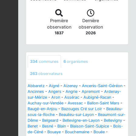
Première
Dernière
observation
observation
1837
2026
334
communes
6
organismes
263
observateurs
Abbaretz
-
Aigné
-
Aizenay
-
Ancenis-Saint-Géréon
-
Ancinnes
-
Angers
-
Angrie
-
Apremont
-
Ardenay-
sur-Mérize
-
Aron
-
Assérac
-
Aubigné-Racan
-
Auchay-sur-Vendée
-
Avessac
-
Ballon-Saint Mars
-
Baugé-en-Anjou
-
Bazouges Cré sur Loir
-
Beaulieu-
sous-la-Roche
-
Beaulieu-sur-Layon
-
Beaumont-sur-
Dême
-
Belgeard
-
Bellevigne-en-Layon
-
Bellevigny
-
Benet
-
Besné
-
Blain
-
Blaison-Saint-Sulpice
-
Bois-
de-Céné
-
Bouaye
-
Bouchemaine
-
Bouée
-