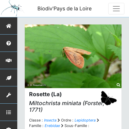
Biodiv'Pays de la Loire
Rosette (La)
Miltochrista miniata
(Forster,
1771)
Classe :
Insecta
Ordre :
Lepidoptera
Famille :
Erebidae
Sous-Famille :