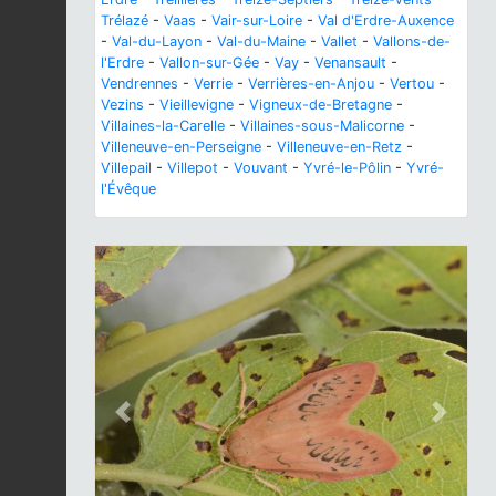
Trélazé
-
Vaas
-
Vair-sur-Loire
-
Val d'Erdre-Auxence
-
Val-du-Layon
-
Val-du-Maine
-
Vallet
-
Vallons-de-
l'Erdre
-
Vallon-sur-Gée
-
Vay
-
Venansault
-
Vendrennes
-
Verrie
-
Verrières-en-Anjou
-
Vertou
-
Vezins
-
Vieillevigne
-
Vigneux-de-Bretagne
-
Villaines-la-Carelle
-
Villaines-sous-Malicorne
-
Villeneuve-en-Perseigne
-
Villeneuve-en-Retz
-
Villepail
-
Villepot
-
Vouvant
-
Yvré-le-Pôlin
-
Yvré-
l'Évêque
Previous
Next