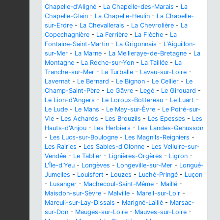
Chapelle-d'Aligné
-
La Chapelle-des-Marais
-
La
Chapelle-Glain
-
La Chapelle-Heulin
-
La Chapelle-
sur-Erdre
-
La Chevallerais
-
La Chevrolière
-
La
Copechagnière
-
La Ferrière
-
La Flèche
-
La
Fontaine-Saint-Martin
-
La Grigonnais
-
L'Aiguillon-
sur-Mer
-
La Marne
-
La Meilleraye-de-Bretagne
-
La
Montagne
-
La Roche-sur-Yon
-
La Taillée
-
La
Tranche-sur-Mer
-
La Turballe
-
Lavau-sur-Loire
-
Lavernat
-
Le Bernard
-
Le Bignon
-
Le Cellier
-
Le
Champ-Saint-Père
-
Le Gâvre
-
Legé
-
Le Girouard
-
Le Lion-d'Angers
-
Le Loroux-Bottereau
-
Le Luart
-
Le Lude
-
Le Mans
-
Le May-sur-Èvre
-
Le Poiré-sur-
Vie
-
Les Achards
-
Les Brouzils
-
Les Epesses
-
Les
Hauts-d'Anjou
-
Les Herbiers
-
Les Landes-Genusson
-
Les Lucs-sur-Boulogne
-
Les Magnils-Reigniers
-
Les Rairies
-
Les Sables-d'Olonne
-
Les Velluire-sur-
Vendée
-
Le Tablier
-
Lignières-Orgères
-
Ligron
-
L'Île-d'Yeu
-
Longèves
-
Longeville-sur-Mer
-
Longué-
Jumelles
-
Louisfert
-
Louzes
-
Luché-Pringé
-
Luçon
-
Lusanger
-
Machecoul-Saint-Même
-
Maillé
-
Maisdon-sur-Sèvre
-
Malville
-
Mareil-sur-Loir
-
Mareuil-sur-Lay-Dissais
-
Marigné-Laillé
-
Marsac-
sur-Don
-
Mauges-sur-Loire
-
Mauves-sur-Loire
-