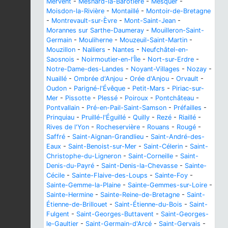
Mervent
-
Mesnard-la-Barotière
-
Mesquer
-
Moisdon-la-Rivière
-
Montaillé
-
Montoir-de-Bretagne
-
Montrevault-sur-Èvre
-
Mont-Saint-Jean
-
Morannes sur Sarthe-Daumeray
-
Mouilleron-Saint-
Germain
-
Mouliherne
-
Mouzeuil-Saint-Martin
-
Mouzillon
-
Nalliers
-
Nantes
-
Neufchâtel-en-
Saosnois
-
Noirmoutier-en-l'Île
-
Nort-sur-Erdre
-
Notre-Dame-des-Landes
-
Noyant-Villages
-
Nozay
-
Nuaillé
-
Ombrée d'Anjou
-
Orée d'Anjou
-
Orvault
-
Oudon
-
Parigné-l'Évêque
-
Petit-Mars
-
Piriac-sur-
Mer
-
Pissotte
-
Plessé
-
Poiroux
-
Pontchâteau
-
Pontvallain
-
Pré-en-Pail-Saint-Samson
-
Préfailles
-
Prinquiau
-
Pruillé-l'Éguillé
-
Quilly
-
Rezé
-
Riaillé
-
Rives de l'Yon
-
Rocheservière
-
Rouans
-
Rougé
-
Saffré
-
Saint-Aignan-Grandlieu
-
Saint-André-des-
Eaux
-
Saint-Benoist-sur-Mer
-
Saint-Célerin
-
Saint-
Christophe-du-Ligneron
-
Saint-Corneille
-
Saint-
Denis-du-Payré
-
Saint-Denis-la-Chevasse
-
Sainte-
Cécile
-
Sainte-Flaive-des-Loups
-
Sainte-Foy
-
Sainte-Gemme-la-Plaine
-
Sainte-Gemmes-sur-Loire
-
Sainte-Hermine
-
Sainte-Reine-de-Bretagne
-
Saint-
Étienne-de-Brillouet
-
Saint-Étienne-du-Bois
-
Saint-
Fulgent
-
Saint-Georges-Buttavent
-
Saint-Georges-
le-Gaultier
-
Saint-Germain-d'Arcé
-
Saint-Gervais
-