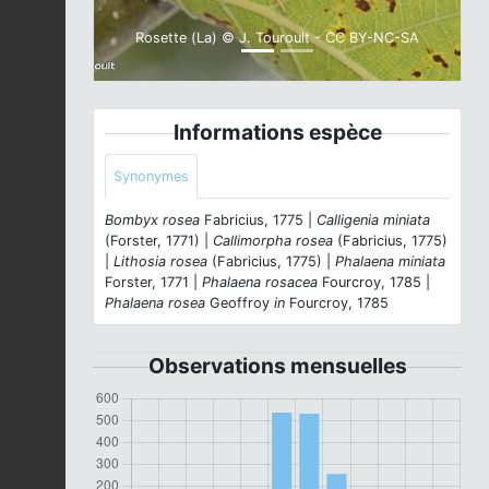
Rosette (La) © J. Touroult - CC BY-NC-SA
Informations espèce
Synonymes
Bombyx rosea
Fabricius, 1775 |
Calligenia miniata
(Forster, 1771) |
Callimorpha rosea
(Fabricius, 1775)
|
Lithosia rosea
(Fabricius, 1775) |
Phalaena miniata
Forster, 1771 |
Phalaena rosacea
Fourcroy, 1785 |
Phalaena rosea
Geoffroy
in
Fourcroy, 1785
Observations mensuelles