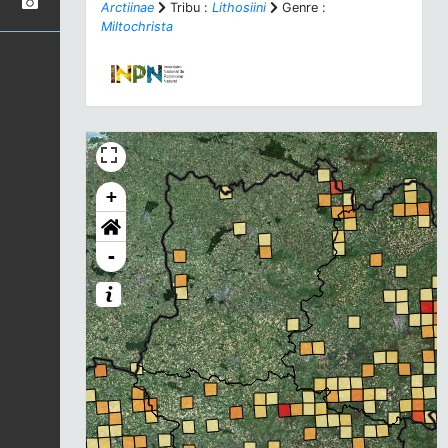
Arctiinae
Tribu :
Lithosiini
Genre :
Miltochrista
+
-