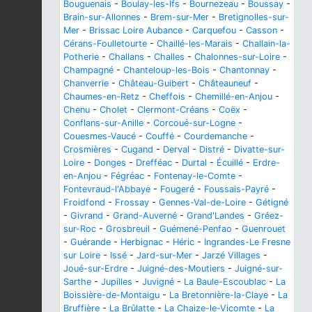
Bouguenais
-
Boulay-les-Ifs
-
Bournezeau
-
Boussay
-
Brain-sur-Allonnes
-
Brem-sur-Mer
-
Bretignolles-sur-
Mer
-
Brissac Loire Aubance
-
Carquefou
-
Casson
-
Cérans-Foulletourte
-
Chaillé-les-Marais
-
Challain-la-
Potherie
-
Challans
-
Challes
-
Chalonnes-sur-Loire
-
Champagné
-
Chanteloup-les-Bois
-
Chantonnay
-
Chanverrie
-
Château-Guibert
-
Châteauneuf
-
Chaumes-en-Retz
-
Cheffois
-
Chemillé-en-Anjou
-
Chenu
-
Cholet
-
Clermont-Créans
-
Coëx
-
Conflans-sur-Anille
-
Corcoué-sur-Logne
-
Couesmes-Vaucé
-
Couffé
-
Courdemanche
-
Crosmières
-
Cugand
-
Derval
-
Distré
-
Divatte-sur-
Loire
-
Donges
-
Drefféac
-
Durtal
-
Écuillé
-
Erdre-
en-Anjou
-
Fégréac
-
Fontenay-le-Comte
-
Fontevraud-l'Abbaye
-
Fougeré
-
Foussais-Payré
-
Froidfond
-
Frossay
-
Gennes-Val-de-Loire
-
Gétigné
-
Givrand
-
Grand-Auverné
-
Grand'Landes
-
Gréez-
sur-Roc
-
Grosbreuil
-
Guémené-Penfao
-
Guenrouet
-
Guérande
-
Herbignac
-
Héric
-
Ingrandes-Le Fresne
sur Loire
-
Issé
-
Jard-sur-Mer
-
Jarzé Villages
-
Joué-sur-Erdre
-
Juigné-des-Moutiers
-
Juigné-sur-
Sarthe
-
Jupilles
-
Juvigné
-
La Baule-Escoublac
-
La
Boissière-de-Montaigu
-
La Bretonnière-la-Claye
-
La
Bruffière
-
La Brûlatte
-
La Chaize-le-Vicomte
-
La