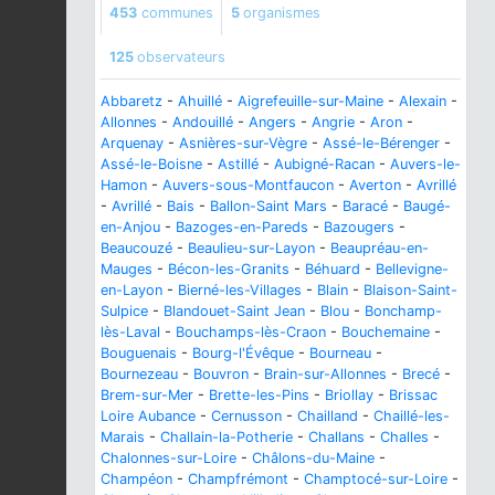
453
communes
5
organismes
125
observateurs
Abbaretz
-
Ahuillé
-
Aigrefeuille-sur-Maine
-
Alexain
-
Allonnes
-
Andouillé
-
Angers
-
Angrie
-
Aron
-
Arquenay
-
Asnières-sur-Vègre
-
Assé-le-Bérenger
-
Assé-le-Boisne
-
Astillé
-
Aubigné-Racan
-
Auvers-le-
Hamon
-
Auvers-sous-Montfaucon
-
Averton
-
Avrillé
-
Avrillé
-
Bais
-
Ballon-Saint Mars
-
Baracé
-
Baugé-
en-Anjou
-
Bazoges-en-Pareds
-
Bazougers
-
Beaucouzé
-
Beaulieu-sur-Layon
-
Beaupréau-en-
Mauges
-
Bécon-les-Granits
-
Béhuard
-
Bellevigne-
en-Layon
-
Bierné-les-Villages
-
Blain
-
Blaison-Saint-
Sulpice
-
Blandouet-Saint Jean
-
Blou
-
Bonchamp-
lès-Laval
-
Bouchamps-lès-Craon
-
Bouchemaine
-
Bouguenais
-
Bourg-l'Évêque
-
Bourneau
-
Bournezeau
-
Bouvron
-
Brain-sur-Allonnes
-
Brecé
-
Brem-sur-Mer
-
Brette-les-Pins
-
Briollay
-
Brissac
Loire Aubance
-
Cernusson
-
Chailland
-
Chaillé-les-
Marais
-
Challain-la-Potherie
-
Challans
-
Challes
-
Chalonnes-sur-Loire
-
Châlons-du-Maine
-
Champéon
-
Champfrémont
-
Champtocé-sur-Loire
-