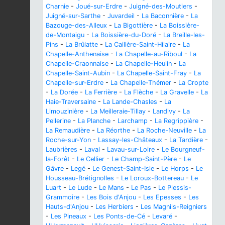
Charnie
-
Joué-sur-Erdre
-
Juigné-des-Moutiers
-
Juigné-sur-Sarthe
-
Juvardeil
-
La Baconnière
-
La
Bazouge-des-Alleux
-
La Bigottière
-
La Boissière-
de-Montaigu
-
La Boissière-du-Doré
-
La Breille-les-
Pins
-
La Brûlatte
-
La Caillère-Saint-Hilaire
-
La
Chapelle-Anthenaise
-
La Chapelle-au-Riboul
-
La
Chapelle-Craonnaise
-
La Chapelle-Heulin
-
La
Chapelle-Saint-Aubin
-
La Chapelle-Saint-Fray
-
La
Chapelle-sur-Erdre
-
La Chapelle-Thémer
-
La Cropte
-
La Dorée
-
La Ferrière
-
La Flèche
-
La Gravelle
-
La
Haie-Traversaine
-
La Lande-Chasles
-
La
Limouzinière
-
La Meilleraie-Tillay
-
Landivy
-
La
Pellerine
-
La Planche
-
Larchamp
-
La Regrippière
-
La Remaudière
-
La Réorthe
-
La Roche-Neuville
-
La
Roche-sur-Yon
-
Lassay-les-Châteaux
-
La Tardière
-
Laubrières
-
Laval
-
Lavau-sur-Loire
-
Le Bourgneuf-
la-Forêt
-
Le Cellier
-
Le Champ-Saint-Père
-
Le
Gâvre
-
Legé
-
Le Genest-Saint-Isle
-
Le Horps
-
Le
Housseau-Brétignolles
-
Le Loroux-Bottereau
-
Le
Luart
-
Le Lude
-
Le Mans
-
Le Pas
-
Le Plessis-
Grammoire
-
Les Bois d'Anjou
-
Les Epesses
-
Les
Hauts-d'Anjou
-
Les Herbiers
-
Les Magnils-Reigniers
-
Les Pineaux
-
Les Ponts-de-Cé
-
Levaré
-