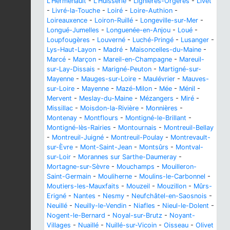
L'Hermenault
-
L'Huisserie
-
Lignières-Orgères
-
Livet
-
Livré-la-Touche
-
Loiré
-
Loire-Authion
-
Loireauxence
-
Loiron-Ruillé
-
Longeville-sur-Mer
-
Longué-Jumelles
-
Longuenée-en-Anjou
-
Loué
-
Loupfougères
-
Louverné
-
Luché-Pringé
-
Lusanger
-
Lys-Haut-Layon
-
Madré
-
Maisoncelles-du-Maine
-
Marcé
-
Marçon
-
Mareil-en-Champagne
-
Mareuil-
sur-Lay-Dissais
-
Marigné-Peuton
-
Martigné-sur-
Mayenne
-
Mauges-sur-Loire
-
Maulévrier
-
Mauves-
sur-Loire
-
Mayenne
-
Mazé-Milon
-
Mée
-
Ménil
-
Mervent
-
Meslay-du-Maine
-
Mézangers
-
Miré
-
Missillac
-
Moisdon-la-Rivière
-
Monnières
-
Montenay
-
Montflours
-
Montigné-le-Brillant
-
Montigné-lès-Rairies
-
Montournais
-
Montreuil-Bellay
-
Montreuil-Juigné
-
Montreuil-Poulay
-
Montrevault-
sur-Èvre
-
Mont-Saint-Jean
-
Montsûrs
-
Montval-
sur-Loir
-
Morannes sur Sarthe-Daumeray
-
Mortagne-sur-Sèvre
-
Mouchamps
-
Mouilleron-
Saint-Germain
-
Mouliherne
-
Moulins-le-Carbonnel
-
Moutiers-les-Mauxfaits
-
Mouzeil
-
Mouzillon
-
Mûrs-
Erigné
-
Nantes
-
Nesmy
-
Neufchâtel-en-Saosnois
-
Neuillé
-
Neuilly-le-Vendin
-
Niafles
-
Nieul-le-Dolent
-
Nogent-le-Bernard
-
Noyal-sur-Brutz
-
Noyant-
Villages
-
Nuaillé
-
Nuillé-sur-Vicoin
-
Oisseau
-
Olivet