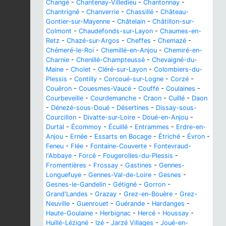
Changé
-
Chantenay-Villedieu
-
Chantonnay
-
Chantrigné
-
Chanverrie
-
Chassillé
-
Château-
Gontier-sur-Mayenne
-
Châtelain
-
Châtillon-sur-
Colmont
-
Chaudefonds-sur-Layon
-
Chaumes-en-
Retz
-
Chazé-sur-Argos
-
Cheffes
-
Chemazé
-
Chémeré-le-Roi
-
Chemillé-en-Anjou
-
Chemiré-en-
Charnie
-
Chenillé-Champteussé
-
Chevaigné-du-
Maine
-
Cholet
-
Cléré-sur-Layon
-
Colombiers-du-
Plessis
-
Contilly
-
Corcoué-sur-Logne
-
Corzé
-
Couëron
-
Couesmes-Vaucé
-
Couffé
-
Coulaines
-
Courbeveille
-
Courdemanche
-
Craon
-
Cuillé
-
Daon
-
Dénezé-sous-Doué
-
Désertines
-
Dissay-sous-
Courcillon
-
Divatte-sur-Loire
-
Doué-en-Anjou
-
Durtal
-
Écommoy
-
Écuillé
-
Entrammes
-
Erdre-en-
Anjou
-
Ernée
-
Essarts en Bocage
-
Étriché
-
Évron
-
Feneu
-
Flée
-
Fontaine-Couverte
-
Fontevraud-
l'Abbaye
-
Forcé
-
Fougerolles-du-Plessis
-
Fromentières
-
Frossay
-
Gastines
-
Gennes-
Longuefuye
-
Gennes-Val-de-Loire
-
Gesnes
-
Gesnes-le-Gandelin
-
Gétigné
-
Gorron
-
Grand'Landes
-
Grazay
-
Grez-en-Bouère
-
Grez-
Neuville
-
Guenrouet
-
Guérande
-
Hardanges
-
Haute-Goulaine
-
Herbignac
-
Hercé
-
Houssay
-
Huillé-Lézigné
-
Izé
-
Jarzé Villages
-
Joué-en-