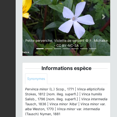
Previous
Next
Petite pervenche, Violette de serpent © F. Michalke
- CC BY-NC-SA
Informations espèce
Synonymes
Pervinca minor
(L.) Scop., 1771 |
Vinca ellipticifolia
Stokes, 1812 [nom. illeg. superfl.] |
Vinca humilis
Salisb., 1796 [nom. illeg. superfl.] |
Vinca intermedia
Tausch, 1836 |
Vinca minor 'Alba'
|
Vinca minor
var.
alba
Weston, 1770 |
Vinca minor
var.
intermedia
(Tausch) Nyman, 1881