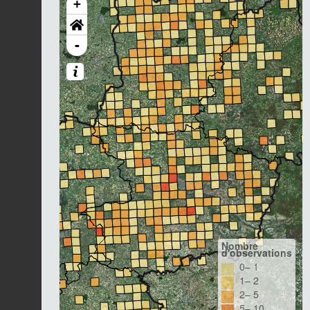
+
-
Nombre
d'observations
0– 1
1– 2
2– 5
5– 10