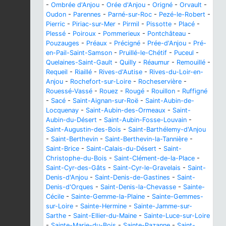
-
Ombrée d'Anjou
-
Orée d'Anjou
-
Origné
-
Orvault
-
Oudon
-
Parennes
-
Parné-sur-Roc
-
Pezé-le-Robert
-
Pierric
-
Piriac-sur-Mer
-
Pirmil
-
Pissotte
-
Placé
-
Plessé
-
Poiroux
-
Pommerieux
-
Pontchâteau
-
Pouzauges
-
Préaux
-
Précigné
-
Prée-d'Anjou
-
Pré-
en-Pail-Saint-Samson
-
Pruillé-le-Chétif
-
Puceul
-
Quelaines-Saint-Gault
-
Quilly
-
Réaumur
-
Remouillé
-
Requeil
-
Riaillé
-
Rives-d'Autise
-
Rives-du-Loir-en-
Anjou
-
Rochefort-sur-Loire
-
Rocheservière
-
Rouessé-Vassé
-
Rouez
-
Rougé
-
Rouillon
-
Ruffigné
-
Sacé
-
Saint-Aignan-sur-Roë
-
Saint-Aubin-de-
Locquenay
-
Saint-Aubin-des-Ormeaux
-
Saint-
Aubin-du-Désert
-
Saint-Aubin-Fosse-Louvain
-
Saint-Augustin-des-Bois
-
Saint-Barthélemy-d'Anjou
-
Saint-Berthevin
-
Saint-Berthevin-la-Tannière
-
Saint-Brice
-
Saint-Calais-du-Désert
-
Saint-
Christophe-du-Bois
-
Saint-Clément-de-la-Place
-
Saint-Cyr-des-Gâts
-
Saint-Cyr-le-Gravelais
-
Saint-
Denis-d'Anjou
-
Saint-Denis-de-Gastines
-
Saint-
Denis-d'Orques
-
Saint-Denis-la-Chevasse
-
Sainte-
Cécile
-
Sainte-Gemme-la-Plaine
-
Sainte-Gemmes-
sur-Loire
-
Sainte-Hermine
-
Sainte-Jamme-sur-
Sarthe
-
Saint-Ellier-du-Maine
-
Sainte-Luce-sur-Loire
-
Sainte-Marie-du-Bois
-
Sainte-Pazanne
-
Saint-