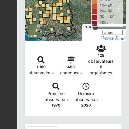
10– 20
20– 50
50– 100
100+
1970
30 km
Nombre d'observa
Leaflet
| ©
IGN
125
observateurs
1 189
453
5
observations
communes
organismes
Première
Dernière
observation
observation
1970
2026