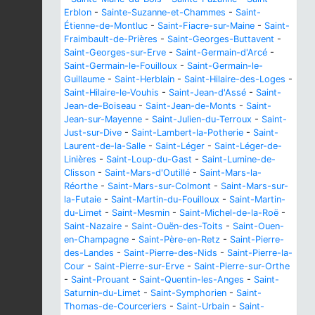
Erblon
-
Sainte-Suzanne-et-Chammes
-
Saint-
Étienne-de-Montluc
-
Saint-Fiacre-sur-Maine
-
Saint-
Fraimbault-de-Prières
-
Saint-Georges-Buttavent
-
Saint-Georges-sur-Erve
-
Saint-Germain-d'Arcé
-
Saint-Germain-le-Fouilloux
-
Saint-Germain-le-
Guillaume
-
Saint-Herblain
-
Saint-Hilaire-des-Loges
-
Saint-Hilaire-le-Vouhis
-
Saint-Jean-d'Assé
-
Saint-
Jean-de-Boiseau
-
Saint-Jean-de-Monts
-
Saint-
Jean-sur-Mayenne
-
Saint-Julien-du-Terroux
-
Saint-
Just-sur-Dive
-
Saint-Lambert-la-Potherie
-
Saint-
Laurent-de-la-Salle
-
Saint-Léger
-
Saint-Léger-de-
Linières
-
Saint-Loup-du-Gast
-
Saint-Lumine-de-
Clisson
-
Saint-Mars-d'Outillé
-
Saint-Mars-la-
Réorthe
-
Saint-Mars-sur-Colmont
-
Saint-Mars-sur-
la-Futaie
-
Saint-Martin-du-Fouilloux
-
Saint-Martin-
du-Limet
-
Saint-Mesmin
-
Saint-Michel-de-la-Roë
-
Saint-Nazaire
-
Saint-Ouën-des-Toits
-
Saint-Ouen-
en-Champagne
-
Saint-Père-en-Retz
-
Saint-Pierre-
des-Landes
-
Saint-Pierre-des-Nids
-
Saint-Pierre-la-
Cour
-
Saint-Pierre-sur-Erve
-
Saint-Pierre-sur-Orthe
-
Saint-Prouant
-
Saint-Quentin-les-Anges
-
Saint-
Saturnin-du-Limet
-
Saint-Symphorien
-
Saint-
Thomas-de-Courceriers
-
Saint-Urbain
-
Saint-