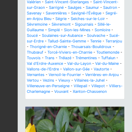
Valérien
-
Saint-Vincent-Sterlanges
-
Saint-Vincent-
sur-Graon
-
Sarrigné
-
Saulges
-
Saumur
-
Sautron
-
Savenay
-
Savennières
-
Savigné-l'Évêque
-
Segré-
en-Anjou Bleu
-
Ségrie
-
Seiches-sur-le-Loir
-
Sèvremoine
-
Sèvremont
-
Sigournais
-
Sillé-le-
Guillaume
-
Simplé
-
Sion-les-Mines
-
Somloire
-
Soucé
-
Soulaines-sur-Aubance
-
Soulvache
-
Sucé-
sur-Erdre
-
Tallud-Sainte-Gemme
-
Tennie
-
Terranjou
-
Thorigné-en-Charnie
-
Thouarsais-Bouildroux
-
Thubœuf
-
Torcé-Viviers-en-Charnie
-
Toutlemonde
-
Touvois
-
Trans
-
Trélazé
-
Trémentines
-
Tuffalun
-
Val d'Erdre-Auxence
-
Val-du-Layon
-
Val-du-Maine
-
Vallons-de-l'Erdre
-
Vallon-sur-Gée
-
Vautorte
-
Vernantes
-
Vernoil-le-Fourrier
-
Verrières-en-Anjou
-
Vertou
-
Vezins
-
Vieuvy
-
Villaines-la-Juhel
-
Villeneuve-en-Perseigne
-
Villepail
-
Villepot
-
Villiers-
Charlemagne
-
Vouvant
-
Xanton-Chassenon