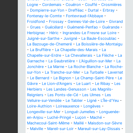
Logne
-
Cordemais
-
Couëron
-
Couffé
-
Crosmières
-
Dompierre-sur-Yon
-
Drefféac
-
Durtal
-
Erbray
-
Fontenay-le-Comte
-
Fontevraud-l'Abbaye
-
Froidfond
-
Frossay
-
Gennes-Val-de-Loire
-
Givrand
-
Grues
-
Guécélard
-
Guémené-Penfao
-
Guérande
-
Herbignac
-
Héric
-
Ingrandes-Le Fresne sur Loire
-
Juigné-sur-Sarthe
-
Juvigné
-
La Baule-Escoublac
-
La Bazouge-de-Chemeré
-
La Boissière-de-Montaigu
-
La Bruffière
-
La Chapelle-des-Marais
-
La
Chapelle-sur-Erdre
-
La Chevallerais
-
La Flèche
-
La
Garnache
-
La Gaubretière
-
L'Aiguillon-sur-Mer
-
La
Jonchère
-
La Marne
-
La Roche-Blanche
-
La Roche-
sur-Yon
-
La Tranche-sur-Mer
-
La Turballe
-
Lavernat
-
Le Bernard
-
Le Bignon
-
Le Champ-Saint-Père
-
Le
Gâvre
-
Le Lion-d'Angers
-
Le Luart
-
Le Ribay
-
Les
Herbiers
-
Les Landes-Genusson
-
Les Magnils-
Reigniers
-
Les Ponts-de-Cé
-
Les Ulmes
-
Les
Velluire-sur-Vendée
-
Le Tablier
-
Ligné
-
L'Île-d'Yeu
-
Loire-Authion
-
Loireauxence
-
Longèves
-
Longeville-sur-Mer
-
Longué-Jumelles
-
Longuenée-
en-Anjou
-
Luché-Pringé
-
Luçon
-
Maché
-
Machecoul-Saint-Même
-
Maillé
-
Maisdon-sur-Sèvre
-
Malville
-
Mareil-sur-Loir
-
Mareuil-sur-Lay-Dissais
-