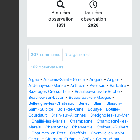
Première
Dernière
observation
observation
1851
2026
207
communes
7
organismes
162
observateurs
Aigné
-
Ancenis-Saint-Géréon
-
Angers
-
Angrie
-
Ardenay-sur-Mérize
-
Arthezé
-
Avessac
-
Barbâtre
-
Bazouges Cré sur Loir
-
Beaulieu-sous-la-Roche
-
Beaulieu-sur-Layon
-
Beaupréau-en-Mauges
-
Bellevigne-les-Châteaux
-
Benet
-
Blain
-
Blaison-
Saint-Sulpice
-
Bois-de-Céné
-
Bouaye
-
Bouillé-
Courdault
-
Brain-sur-Allonnes
-
Bretignolles-sur-Mer
-
Chaillé-les-Marais
-
Champagné
-
Champagné-les-
Marais
-
Chantonnay
-
Chanverrie
-
Château-Guibert
-
Chaumes-en-Retz
-
Cheffois
-
Chemillé-en-Anjou
-
Cholet
-
Clermont-Créans
-
Coëx
-
Corcoué-sur-