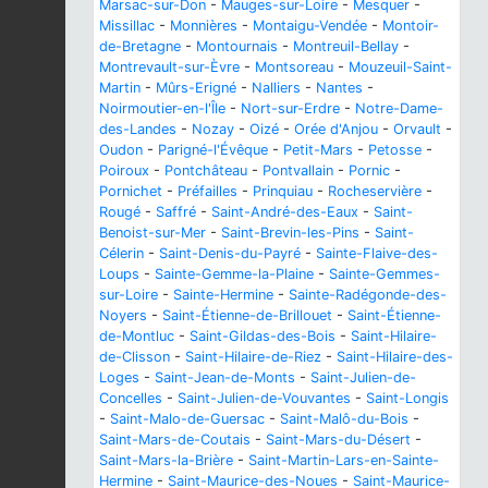
Marsac-sur-Don
-
Mauges-sur-Loire
-
Mesquer
-
Missillac
-
Monnières
-
Montaigu-Vendée
-
Montoir-
de-Bretagne
-
Montournais
-
Montreuil-Bellay
-
Montrevault-sur-Èvre
-
Montsoreau
-
Mouzeuil-Saint-
Martin
-
Mûrs-Erigné
-
Nalliers
-
Nantes
-
Noirmoutier-en-l'Île
-
Nort-sur-Erdre
-
Notre-Dame-
des-Landes
-
Nozay
-
Oizé
-
Orée d'Anjou
-
Orvault
-
Oudon
-
Parigné-l'Évêque
-
Petit-Mars
-
Petosse
-
Poiroux
-
Pontchâteau
-
Pontvallain
-
Pornic
-
Pornichet
-
Préfailles
-
Prinquiau
-
Rocheservière
-
Rougé
-
Saffré
-
Saint-André-des-Eaux
-
Saint-
Benoist-sur-Mer
-
Saint-Brevin-les-Pins
-
Saint-
Célerin
-
Saint-Denis-du-Payré
-
Sainte-Flaive-des-
Loups
-
Sainte-Gemme-la-Plaine
-
Sainte-Gemmes-
sur-Loire
-
Sainte-Hermine
-
Sainte-Radégonde-des-
Noyers
-
Saint-Étienne-de-Brillouet
-
Saint-Étienne-
de-Montluc
-
Saint-Gildas-des-Bois
-
Saint-Hilaire-
de-Clisson
-
Saint-Hilaire-de-Riez
-
Saint-Hilaire-des-
Loges
-
Saint-Jean-de-Monts
-
Saint-Julien-de-
Concelles
-
Saint-Julien-de-Vouvantes
-
Saint-Longis
-
Saint-Malo-de-Guersac
-
Saint-Malô-du-Bois
-
Saint-Mars-de-Coutais
-
Saint-Mars-du-Désert
-
Saint-Mars-la-Brière
-
Saint-Martin-Lars-en-Sainte-
Hermine
-
Saint-Maurice-des-Noues
-
Saint-Maurice-