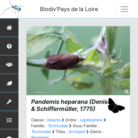
Biodiv'Pays de la Loire
Pandemis heparana
(Denis
& Schiffermüller, 1775)
Classe :
Insecta
Ordre :
Lepidoptera
Famille :
Tortricidae
Sous-Famille :
Tortricinae
Tribu :
Archipini
Genre :
Pandemis