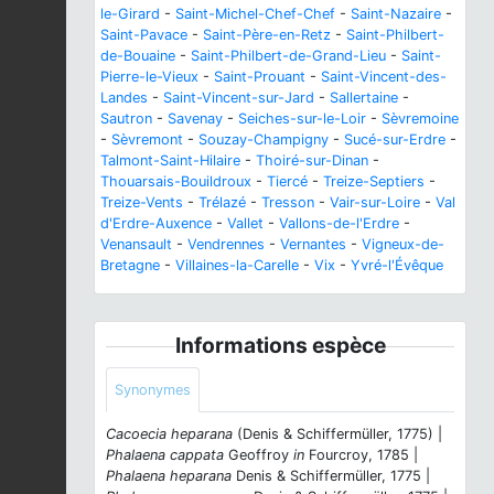
le-Girard
-
Saint-Michel-Chef-Chef
-
Saint-Nazaire
-
Saint-Pavace
-
Saint-Père-en-Retz
-
Saint-Philbert-
de-Bouaine
-
Saint-Philbert-de-Grand-Lieu
-
Saint-
Pierre-le-Vieux
-
Saint-Prouant
-
Saint-Vincent-des-
Landes
-
Saint-Vincent-sur-Jard
-
Sallertaine
-
Sautron
-
Savenay
-
Seiches-sur-le-Loir
-
Sèvremoine
-
Sèvremont
-
Souzay-Champigny
-
Sucé-sur-Erdre
-
Talmont-Saint-Hilaire
-
Thoiré-sur-Dinan
-
Thouarsais-Bouildroux
-
Tiercé
-
Treize-Septiers
-
Treize-Vents
-
Trélazé
-
Tresson
-
Vair-sur-Loire
-
Val
d'Erdre-Auxence
-
Vallet
-
Vallons-de-l'Erdre
-
Venansault
-
Vendrennes
-
Vernantes
-
Vigneux-de-
Bretagne
-
Villaines-la-Carelle
-
Vix
-
Yvré-l'Évêque
Informations espèce
Synonymes
Cacoecia heparana
(Denis & Schiffermüller, 1775) |
Phalaena cappata
Geoffroy
in
Fourcroy, 1785 |
Phalaena heparana
Denis & Schiffermüller, 1775 |