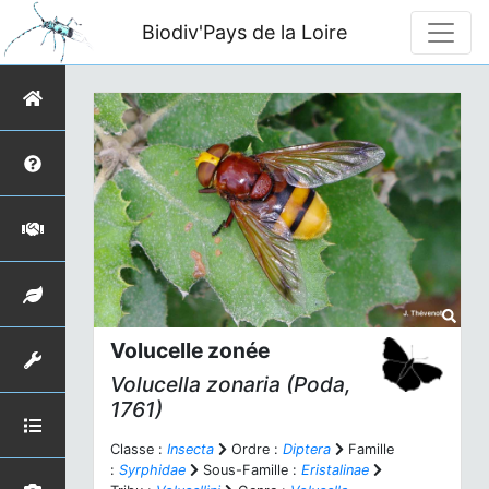
Biodiv'Pays de la Loire
Volucelle zonée
Volucella zonaria
(Poda,
1761)
Classe :
Insecta
Ordre :
Diptera
Famille
:
Syrphidae
Sous-Famille :
Eristalinae