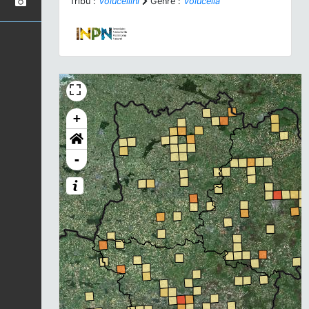
Tribu :
Volucellini
Genre :
Volucella
+
-