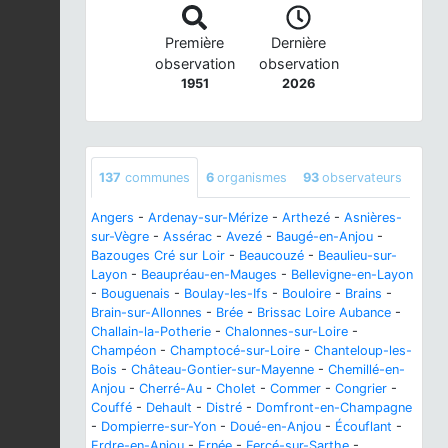
Première
Dernière
observation
observation
1951
2026
137
communes
6
organismes
93
observateurs
Angers
-
Ardenay-sur-Mérize
-
Arthezé
-
Asnières-
sur-Vègre
-
Assérac
-
Avezé
-
Baugé-en-Anjou
-
Bazouges Cré sur Loir
-
Beaucouzé
-
Beaulieu-sur-
Layon
-
Beaupréau-en-Mauges
-
Bellevigne-en-Layon
-
Bouguenais
-
Boulay-les-Ifs
-
Bouloire
-
Brains
-
Brain-sur-Allonnes
-
Brée
-
Brissac Loire Aubance
-
Challain-la-Potherie
-
Chalonnes-sur-Loire
-
Champéon
-
Champtocé-sur-Loire
-
Chanteloup-les-
Bois
-
Château-Gontier-sur-Mayenne
-
Chemillé-en-
Anjou
-
Cherré-Au
-
Cholet
-
Commer
-
Congrier
-
Couffé
-
Dehault
-
Distré
-
Domfront-en-Champagne
-
Dompierre-sur-Yon
-
Doué-en-Anjou
-
Écouflant
-
Erdre-en-Anjou
-
Ernée
-
Fercé-sur-Sarthe
-