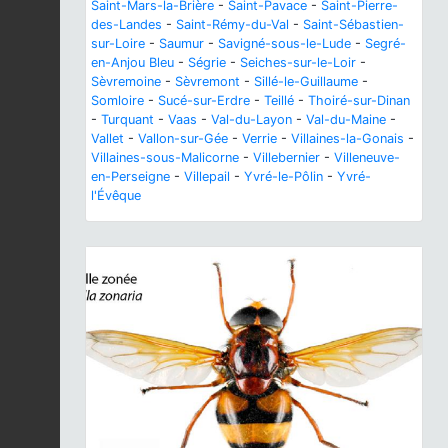
Saint-Mars-la-Brière
-
Saint-Pavace
-
Saint-Pierre-
des-Landes
-
Saint-Rémy-du-Val
-
Saint-Sébastien-
sur-Loire
-
Saumur
-
Savigné-sous-le-Lude
-
Segré-
en-Anjou Bleu
-
Ségrie
-
Seiches-sur-le-Loir
-
Sèvremoine
-
Sèvremont
-
Sillé-le-Guillaume
-
Somloire
-
Sucé-sur-Erdre
-
Teillé
-
Thoiré-sur-Dinan
-
Turquant
-
Vaas
-
Val-du-Layon
-
Val-du-Maine
-
Vallet
-
Vallon-sur-Gée
-
Verrie
-
Villaines-la-Gonais
-
Villaines-sous-Malicorne
-
Villebernier
-
Villeneuve-
en-Perseigne
-
Villepail
-
Yvré-le-Pôlin
-
Yvré-
l'Évêque
Previous
Next