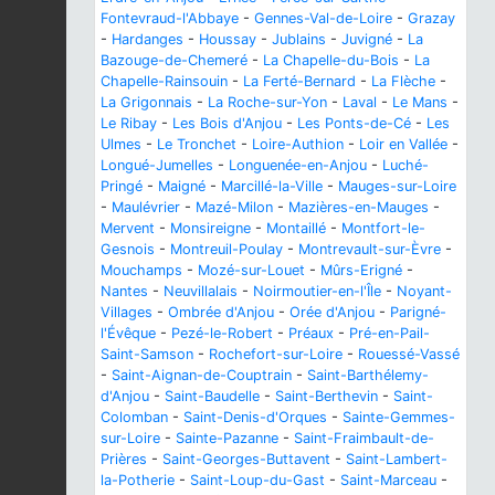
Fontevraud-l'Abbaye
-
Gennes-Val-de-Loire
-
Grazay
-
Hardanges
-
Houssay
-
Jublains
-
Juvigné
-
La
Bazouge-de-Chemeré
-
La Chapelle-du-Bois
-
La
Chapelle-Rainsouin
-
La Ferté-Bernard
-
La Flèche
-
La Grigonnais
-
La Roche-sur-Yon
-
Laval
-
Le Mans
-
Le Ribay
-
Les Bois d'Anjou
-
Les Ponts-de-Cé
-
Les
Ulmes
-
Le Tronchet
-
Loire-Authion
-
Loir en Vallée
-
Longué-Jumelles
-
Longuenée-en-Anjou
-
Luché-
Pringé
-
Maigné
-
Marcillé-la-Ville
-
Mauges-sur-Loire
-
Maulévrier
-
Mazé-Milon
-
Mazières-en-Mauges
-
Mervent
-
Monsireigne
-
Montaillé
-
Montfort-le-
Gesnois
-
Montreuil-Poulay
-
Montrevault-sur-Èvre
-
Mouchamps
-
Mozé-sur-Louet
-
Mûrs-Erigné
-
Nantes
-
Neuvillalais
-
Noirmoutier-en-l'Île
-
Noyant-
Villages
-
Ombrée d'Anjou
-
Orée d'Anjou
-
Parigné-
l'Évêque
-
Pezé-le-Robert
-
Préaux
-
Pré-en-Pail-
Saint-Samson
-
Rochefort-sur-Loire
-
Rouessé-Vassé
-
Saint-Aignan-de-Couptrain
-
Saint-Barthélemy-
d'Anjou
-
Saint-Baudelle
-
Saint-Berthevin
-
Saint-
Colomban
-
Saint-Denis-d'Orques
-
Sainte-Gemmes-
sur-Loire
-
Sainte-Pazanne
-
Saint-Fraimbault-de-
Prières
-
Saint-Georges-Buttavent
-
Saint-Lambert-
la-Potherie
-
Saint-Loup-du-Gast
-
Saint-Marceau
-