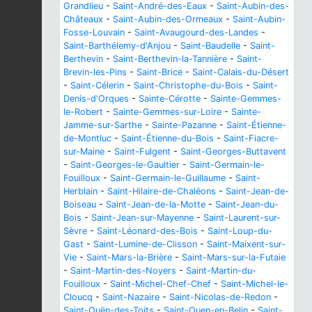
Grandlieu
-
Saint-André-des-Eaux
-
Saint-Aubin-des-
Châteaux
-
Saint-Aubin-des-Ormeaux
-
Saint-Aubin-
Fosse-Louvain
-
Saint-Avaugourd-des-Landes
-
Saint-Barthélemy-d'Anjou
-
Saint-Baudelle
-
Saint-
Berthevin
-
Saint-Berthevin-la-Tannière
-
Saint-
Brevin-les-Pins
-
Saint-Brice
-
Saint-Calais-du-Désert
-
Saint-Célerin
-
Saint-Christophe-du-Bois
-
Saint-
Denis-d'Orques
-
Sainte-Cérotte
-
Sainte-Gemmes-
le-Robert
-
Sainte-Gemmes-sur-Loire
-
Sainte-
Jamme-sur-Sarthe
-
Sainte-Pazanne
-
Saint-Étienne-
de-Montluc
-
Saint-Étienne-du-Bois
-
Saint-Fiacre-
sur-Maine
-
Saint-Fulgent
-
Saint-Georges-Buttavent
-
Saint-Georges-le-Gaultier
-
Saint-Germain-le-
Fouilloux
-
Saint-Germain-le-Guillaume
-
Saint-
Herblain
-
Saint-Hilaire-de-Chaléons
-
Saint-Jean-de-
Boiseau
-
Saint-Jean-de-la-Motte
-
Saint-Jean-du-
Bois
-
Saint-Jean-sur-Mayenne
-
Saint-Laurent-sur-
Sèvre
-
Saint-Léonard-des-Bois
-
Saint-Loup-du-
Gast
-
Saint-Lumine-de-Clisson
-
Saint-Maixent-sur-
Vie
-
Saint-Mars-la-Brière
-
Saint-Mars-sur-la-Futaie
-
Saint-Martin-des-Noyers
-
Saint-Martin-du-
Fouilloux
-
Saint-Michel-Chef-Chef
-
Saint-Michel-le-
Cloucq
-
Saint-Nazaire
-
Saint-Nicolas-de-Redon
-
Saint-Ouën-des-Toits
-
Saint-Ouen-en-Belin
-
Saint-