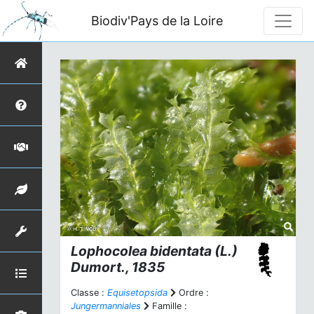
Biodiv'Pays de la Loire
Lophocolea bidentata
(L.)
Dumort., 1835
Classe :
Equisetopsida
Ordre :
Jungermanniales
Famille :