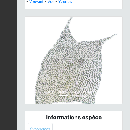
-
Vouvant
-
Vue
-
Yzernay
Previous
Next
© H. TINGUY - CC BY-NC-SA
Informations espèce
Synonymes