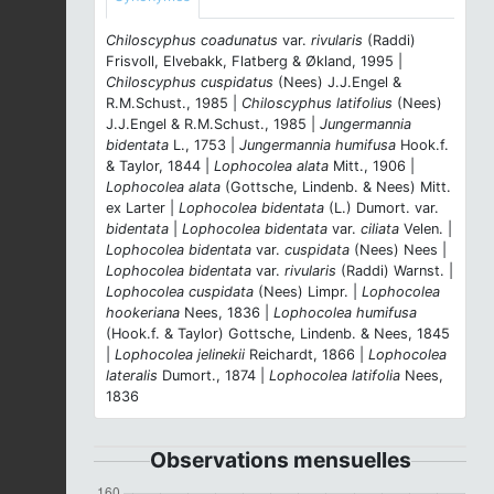
Chiloscyphus coadunatus
var.
rivularis
(Raddi)
Frisvoll, Elvebakk, Flatberg & Økland, 1995 |
Chiloscyphus cuspidatus
(Nees) J.J.Engel &
R.M.Schust., 1985 |
Chiloscyphus latifolius
(Nees)
J.J.Engel & R.M.Schust., 1985 |
Jungermannia
bidentata
L., 1753 |
Jungermannia humifusa
Hook.f.
& Taylor, 1844 |
Lophocolea alata
Mitt., 1906 |
Lophocolea alata
(Gottsche, Lindenb. & Nees) Mitt.
ex Larter |
Lophocolea bidentata
(L.) Dumort. var.
bidentata
|
Lophocolea bidentata
var.
ciliata
Velen. |
Lophocolea bidentata
var.
cuspidata
(Nees) Nees |
Lophocolea bidentata
var.
rivularis
(Raddi) Warnst. |
Lophocolea cuspidata
(Nees) Limpr. |
Lophocolea
hookeriana
Nees, 1836 |
Lophocolea humifusa
(Hook.f. & Taylor) Gottsche, Lindenb. & Nees, 1845
|
Lophocolea jelinekii
Reichardt, 1866 |
Lophocolea
lateralis
Dumort., 1874 |
Lophocolea latifolia
Nees,
1836
Observations mensuelles