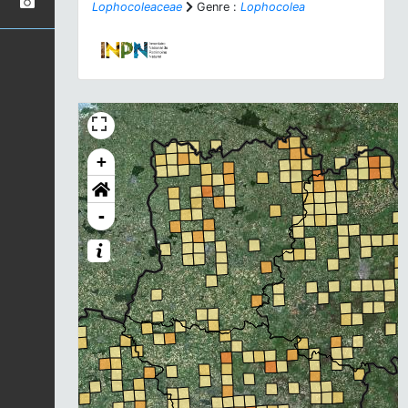
Lophocoleaceae
Genre :
Lophocolea
+
-