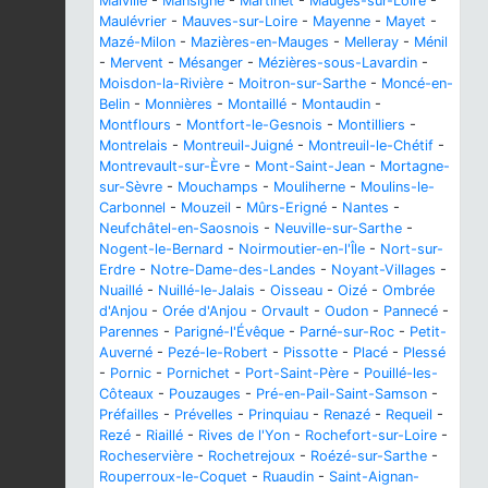
Malville
-
Mansigné
-
Martinet
-
Mauges-sur-Loire
-
Maulévrier
-
Mauves-sur-Loire
-
Mayenne
-
Mayet
-
Mazé-Milon
-
Mazières-en-Mauges
-
Melleray
-
Ménil
-
Mervent
-
Mésanger
-
Mézières-sous-Lavardin
-
Moisdon-la-Rivière
-
Moitron-sur-Sarthe
-
Moncé-en-
Belin
-
Monnières
-
Montaillé
-
Montaudin
-
Montflours
-
Montfort-le-Gesnois
-
Montilliers
-
Montrelais
-
Montreuil-Juigné
-
Montreuil-le-Chétif
-
Montrevault-sur-Èvre
-
Mont-Saint-Jean
-
Mortagne-
sur-Sèvre
-
Mouchamps
-
Mouliherne
-
Moulins-le-
Carbonnel
-
Mouzeil
-
Mûrs-Erigné
-
Nantes
-
Neufchâtel-en-Saosnois
-
Neuville-sur-Sarthe
-
Nogent-le-Bernard
-
Noirmoutier-en-l'Île
-
Nort-sur-
Erdre
-
Notre-Dame-des-Landes
-
Noyant-Villages
-
Nuaillé
-
Nuillé-le-Jalais
-
Oisseau
-
Oizé
-
Ombrée
d'Anjou
-
Orée d'Anjou
-
Orvault
-
Oudon
-
Pannecé
-
Parennes
-
Parigné-l'Évêque
-
Parné-sur-Roc
-
Petit-
Auverné
-
Pezé-le-Robert
-
Pissotte
-
Placé
-
Plessé
-
Pornic
-
Pornichet
-
Port-Saint-Père
-
Pouillé-les-
Côteaux
-
Pouzauges
-
Pré-en-Pail-Saint-Samson
-
Préfailles
-
Prévelles
-
Prinquiau
-
Renazé
-
Requeil
-
Rezé
-
Riaillé
-
Rives de l'Yon
-
Rochefort-sur-Loire
-
Rocheservière
-
Rochetrejoux
-
Roézé-sur-Sarthe
-
Rouperroux-le-Coquet
-
Ruaudin
-
Saint-Aignan-