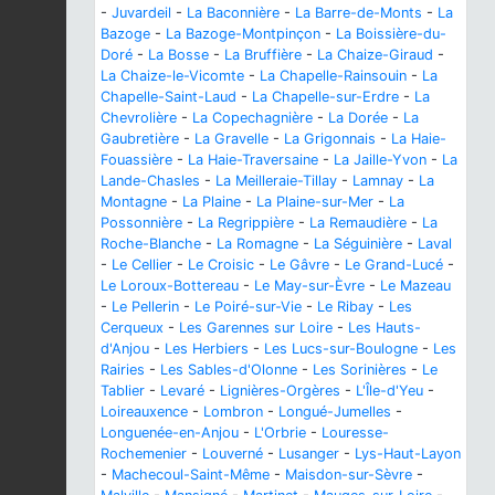
-
Juvardeil
-
La Baconnière
-
La Barre-de-Monts
-
La
Bazoge
-
La Bazoge-Montpinçon
-
La Boissière-du-
Doré
-
La Bosse
-
La Bruffière
-
La Chaize-Giraud
-
La Chaize-le-Vicomte
-
La Chapelle-Rainsouin
-
La
Chapelle-Saint-Laud
-
La Chapelle-sur-Erdre
-
La
Chevrolière
-
La Copechagnière
-
La Dorée
-
La
Gaubretière
-
La Gravelle
-
La Grigonnais
-
La Haie-
Fouassière
-
La Haie-Traversaine
-
La Jaille-Yvon
-
La
Lande-Chasles
-
La Meilleraie-Tillay
-
Lamnay
-
La
Montagne
-
La Plaine
-
La Plaine-sur-Mer
-
La
Possonnière
-
La Regrippière
-
La Remaudière
-
La
Roche-Blanche
-
La Romagne
-
La Séguinière
-
Laval
-
Le Cellier
-
Le Croisic
-
Le Gâvre
-
Le Grand-Lucé
-
Le Loroux-Bottereau
-
Le May-sur-Èvre
-
Le Mazeau
-
Le Pellerin
-
Le Poiré-sur-Vie
-
Le Ribay
-
Les
Cerqueux
-
Les Garennes sur Loire
-
Les Hauts-
d'Anjou
-
Les Herbiers
-
Les Lucs-sur-Boulogne
-
Les
Rairies
-
Les Sables-d'Olonne
-
Les Sorinières
-
Le
Tablier
-
Levaré
-
Lignières-Orgères
-
L'Île-d'Yeu
-
Loireauxence
-
Lombron
-
Longué-Jumelles
-
Longuenée-en-Anjou
-
L'Orbrie
-
Louresse-
Rochemenier
-
Louverné
-
Lusanger
-
Lys-Haut-Layon
-
Machecoul-Saint-Même
-
Maisdon-sur-Sèvre
-