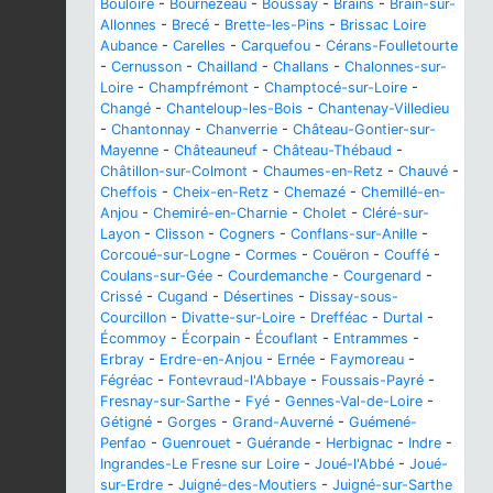
Bouloire
-
Bournezeau
-
Boussay
-
Brains
-
Brain-sur-
Allonnes
-
Brecé
-
Brette-les-Pins
-
Brissac Loire
Aubance
-
Carelles
-
Carquefou
-
Cérans-Foulletourte
-
Cernusson
-
Chailland
-
Challans
-
Chalonnes-sur-
Loire
-
Champfrémont
-
Champtocé-sur-Loire
-
Changé
-
Chanteloup-les-Bois
-
Chantenay-Villedieu
-
Chantonnay
-
Chanverrie
-
Château-Gontier-sur-
Mayenne
-
Châteauneuf
-
Château-Thébaud
-
Châtillon-sur-Colmont
-
Chaumes-en-Retz
-
Chauvé
-
Cheffois
-
Cheix-en-Retz
-
Chemazé
-
Chemillé-en-
Anjou
-
Chemiré-en-Charnie
-
Cholet
-
Cléré-sur-
Layon
-
Clisson
-
Cogners
-
Conflans-sur-Anille
-
Corcoué-sur-Logne
-
Cormes
-
Couëron
-
Couffé
-
Coulans-sur-Gée
-
Courdemanche
-
Courgenard
-
Crissé
-
Cugand
-
Désertines
-
Dissay-sous-
Courcillon
-
Divatte-sur-Loire
-
Drefféac
-
Durtal
-
Écommoy
-
Écorpain
-
Écouflant
-
Entrammes
-
Erbray
-
Erdre-en-Anjou
-
Ernée
-
Faymoreau
-
Fégréac
-
Fontevraud-l'Abbaye
-
Foussais-Payré
-
Fresnay-sur-Sarthe
-
Fyé
-
Gennes-Val-de-Loire
-
Gétigné
-
Gorges
-
Grand-Auverné
-
Guémené-
Penfao
-
Guenrouet
-
Guérande
-
Herbignac
-
Indre
-
Ingrandes-Le Fresne sur Loire
-
Joué-l'Abbé
-
Joué-
sur-Erdre
-
Juigné-des-Moutiers
-
Juigné-sur-Sarthe