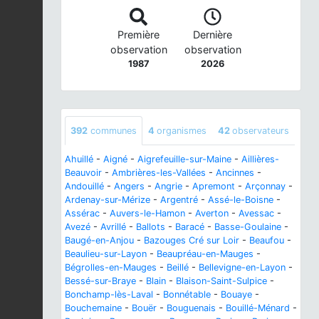
Première
Dernière
observation
observation
1987
2026
392
communes
4
organismes
42
observateurs
Ahuillé
-
Aigné
-
Aigrefeuille-sur-Maine
-
Aillières-
Beauvoir
-
Ambrières-les-Vallées
-
Ancinnes
-
Andouillé
-
Angers
-
Angrie
-
Apremont
-
Arçonnay
-
Ardenay-sur-Mérize
-
Argentré
-
Assé-le-Boisne
-
Assérac
-
Auvers-le-Hamon
-
Averton
-
Avessac
-
Avezé
-
Avrillé
-
Ballots
-
Baracé
-
Basse-Goulaine
-
Baugé-en-Anjou
-
Bazouges Cré sur Loir
-
Beaufou
-
Beaulieu-sur-Layon
-
Beaupréau-en-Mauges
-
Bégrolles-en-Mauges
-
Beillé
-
Bellevigne-en-Layon
-
Bessé-sur-Braye
-
Blain
-
Blaison-Saint-Sulpice
-
Bonchamp-lès-Laval
-
Bonnétable
-
Bouaye
-
Bouchemaine
-
Bouër
-
Bouguenais
-
Bouillé-Ménard
-