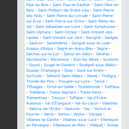
Paul-du-Bois
-
Saint-Paul-le-Gaultier
-
Saint-Père-en-
Retz
-
Saint-Philbert-de-Grand-Lieu
-
Saint-Pierre-
des-Nids
-
Saint-Pierre-du-Lorouër
-
Saint-Pierre-
sur-Erve
-
Saint-Pierre-sur-Orthe
-
Saint-Rémy-du-
Val
-
Saint-Sébastien-sur-Loire
-
Saint-Symphorien
-
Saint-Ulphace
-
Saint-Victeur
-
Saint-Vincent-des-
Landes
-
Saint-Vincent-sur-Jard
-
Sarrigné
-
Saulges
-
Sautron
-
Savennières
-
Savigné-sous-le-Lude
-
Sceaux-d'Anjou
-
Segré-en-Anjou Bleu
-
Ségrie
-
Seiches-sur-le-Loir
-
Semur-en-Vallon
-
Sévérac
-
Sèvremoine
-
Sèvremont
-
Sion-les-Mines
-
Somloire
-
Soucé
-
Sougé-le-Ganelon
-
Souligné-sous-Ballon
-
Souzay-Champigny
-
Spay
-
Sucé-sur-Erdre
-
Surfonds
-
Talmont-Saint-Hilaire
-
Tennie
-
Théligny
-
Thorée-les-Pins
-
Thouaré-sur-Loire
-
Tiercé
-
Tiffauges
-
Torcé-en-Vallée
-
Toutlemonde
-
Treffieux
-
Treillières
-
Treize-Septiers
-
Treize-Vents
-
Trémentines
-
Tresson
-
Tuffalun
-
Val d'Erdre-
Auxence
-
Val d'Étangson
-
Val-du-Layon
-
Valennes
-
Vallons-de-l'Erdre
-
Vautorte
-
Vay
-
Vernoil-le-
Fourrier
-
Verrie
-
Vertou
-
Vezins
-
Vibraye
-
Villaines-la-Carelle
-
Villaines-sous-Lucé
-
Villeneuve-
en-Perseigne
-
Villeneuve-en-Retz
-
Villepail
-
Volnay