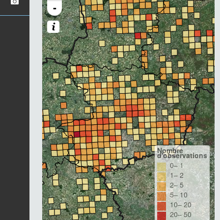
-
Nombre
d'observations
0– 1
1– 2
2– 5
5– 10
10– 20
20– 50