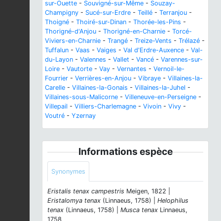
sur-Ouette
-
Souvigné-sur-Même
-
Souzay-
Champigny
-
Sucé-sur-Erdre
-
Teillé
-
Terranjou
-
Thoigné
-
Thoiré-sur-Dinan
-
Thorée-les-Pins
-
Thorigné-d'Anjou
-
Thorigné-en-Charnie
-
Torcé-
Viviers-en-Charnie
-
Trangé
-
Treize-Vents
-
Trélazé
-
Tuffalun
-
Vaas
-
Vaiges
-
Val d'Erdre-Auxence
-
Val-
du-Layon
-
Valennes
-
Vallet
-
Vancé
-
Varennes-sur-
Loire
-
Vautorte
-
Vay
-
Vernantes
-
Vernoil-le-
Fourrier
-
Verrières-en-Anjou
-
Vibraye
-
Villaines-la-
Carelle
-
Villaines-la-Gonais
-
Villaines-la-Juhel
-
Villaines-sous-Malicorne
-
Villeneuve-en-Perseigne
-
Villepail
-
Villiers-Charlemagne
-
Vivoin
-
Vivy
-
Voutré
-
Yzernay
Informations espèce
Synonymes
Eristalis tenax campestris
Meigen, 1822 |
Eristalomya tenax
(Linnaeus, 1758) |
Helophilus
tenax
(Linnaeus, 1758) |
Musca tenax
Linnaeus,
1758