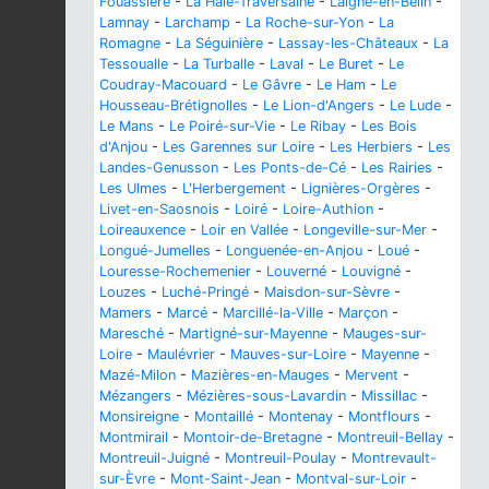
Fouassière
-
La Haie-Traversaine
-
Laigné-en-Belin
-
Lamnay
-
Larchamp
-
La Roche-sur-Yon
-
La
Romagne
-
La Séguinière
-
Lassay-les-Châteaux
-
La
Tessoualle
-
La Turballe
-
Laval
-
Le Buret
-
Le
Coudray-Macouard
-
Le Gâvre
-
Le Ham
-
Le
Housseau-Brétignolles
-
Le Lion-d'Angers
-
Le Lude
-
Le Mans
-
Le Poiré-sur-Vie
-
Le Ribay
-
Les Bois
d'Anjou
-
Les Garennes sur Loire
-
Les Herbiers
-
Les
Landes-Genusson
-
Les Ponts-de-Cé
-
Les Rairies
-
Les Ulmes
-
L'Herbergement
-
Lignières-Orgères
-
Livet-en-Saosnois
-
Loiré
-
Loire-Authion
-
Loireauxence
-
Loir en Vallée
-
Longeville-sur-Mer
-
Longué-Jumelles
-
Longuenée-en-Anjou
-
Loué
-
Louresse-Rochemenier
-
Louverné
-
Louvigné
-
Louzes
-
Luché-Pringé
-
Maisdon-sur-Sèvre
-
Mamers
-
Marcé
-
Marcillé-la-Ville
-
Marçon
-
Maresché
-
Martigné-sur-Mayenne
-
Mauges-sur-
Loire
-
Maulévrier
-
Mauves-sur-Loire
-
Mayenne
-
Mazé-Milon
-
Mazières-en-Mauges
-
Mervent
-
Mézangers
-
Mézières-sous-Lavardin
-
Missillac
-
Monsireigne
-
Montaillé
-
Montenay
-
Montflours
-
Montmirail
-
Montoir-de-Bretagne
-
Montreuil-Bellay
-
Montreuil-Juigné
-
Montreuil-Poulay
-
Montrevault-
sur-Èvre
-
Mont-Saint-Jean
-
Montval-sur-Loir
-