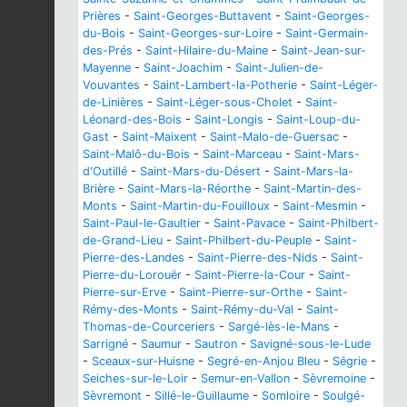
Prières
-
Saint-Georges-Buttavent
-
Saint-Georges-
du-Bois
-
Saint-Georges-sur-Loire
-
Saint-Germain-
des-Prés
-
Saint-Hilaire-du-Maine
-
Saint-Jean-sur-
Mayenne
-
Saint-Joachim
-
Saint-Julien-de-
Vouvantes
-
Saint-Lambert-la-Potherie
-
Saint-Léger-
de-Linières
-
Saint-Léger-sous-Cholet
-
Saint-
Léonard-des-Bois
-
Saint-Longis
-
Saint-Loup-du-
Gast
-
Saint-Maixent
-
Saint-Malo-de-Guersac
-
Saint-Malô-du-Bois
-
Saint-Marceau
-
Saint-Mars-
d'Outillé
-
Saint-Mars-du-Désert
-
Saint-Mars-la-
Brière
-
Saint-Mars-la-Réorthe
-
Saint-Martin-des-
Monts
-
Saint-Martin-du-Fouilloux
-
Saint-Mesmin
-
Saint-Paul-le-Gaultier
-
Saint-Pavace
-
Saint-Philbert-
de-Grand-Lieu
-
Saint-Philbert-du-Peuple
-
Saint-
Pierre-des-Landes
-
Saint-Pierre-des-Nids
-
Saint-
Pierre-du-Lorouër
-
Saint-Pierre-la-Cour
-
Saint-
Pierre-sur-Erve
-
Saint-Pierre-sur-Orthe
-
Saint-
Rémy-des-Monts
-
Saint-Rémy-du-Val
-
Saint-
Thomas-de-Courceriers
-
Sargé-lès-le-Mans
-
Sarrigné
-
Saumur
-
Sautron
-
Savigné-sous-le-Lude
-
Sceaux-sur-Huisne
-
Segré-en-Anjou Bleu
-
Ségrie
-
Seiches-sur-le-Loir
-
Semur-en-Vallon
-
Sèvremoine
-
Sèvremont
-
Sillé-le-Guillaume
-
Somloire
-
Soulgé-