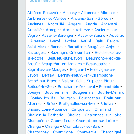
205
observateurs
Aillières-Beauvoir
-
Aizenay
-
Allonnes
-
Allonnes
-
Ambrières-les-Vallées
-
Ancenis-Saint-Géréon
-
Ancinnes
-
Andouillé
-
Angers
-
Angrie
-
Argentré
-
Armaillé
-
Arnage
-
Aron
-
Arthezé
-
Asnières-sur-
Vègre
-
Assé-le-Bérenger
-
Assé-le-Boisne
-
Assérac
-
Avessac
-
Avezé
-
Avoise
-
Avrillé
-
Bais
-
Ballon-
Saint Mars
-
Bannes
-
Barbâtre
-
Baugé-en-Anjou
-
Bazougers
-
Bazouges Cré sur Loir
-
Beaulieu-sous-
la-Roche
-
Beaulieu-sur-Layon
-
Beaumont-Pied-de-
Bœuf
-
Beaupréau-en-Mauges
-
Beaurepaire
-
Bégrolles-en-Mauges
-
Belgeard
-
Bellevigne-en-
Layon
-
Berfay
-
Bernay-Neuvy-en-Champagne
-
Bessé-sur-Braye
-
Blaison-Saint-Sulpice
-
Blou
-
Boëssé-le-Sec
-
Bonchamp-lès-Laval
-
Bonnétable
-
Bouaye
-
Bouchemaine
-
Bouguenais
-
Bouillé-Ménard
-
Boulay-les-Ifs
-
Bourgon
-
Bournezeau
-
Brain-sur-
Allonnes
-
Brée
-
Bretignolles-sur-Mer
-
Briollay
-
Brissac Loire Aubance
-
Carquefou
-
Chailland
-
Challain-la-Potherie
-
Challes
-
Chalonnes-sur-Loire
-
Champéon
-
Champfleur
-
Champtocé-sur-Loire
-
Changé
-
Changé
-
Chanteloup-les-Bois
-
Chantonnay
-
Chantrigné
-
Chanverrie
-
Charchigné
-