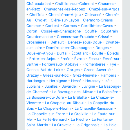
Châteaubriant
-
Châtillon-sur-Colmont
-
Chaumes-
en-Retz
-
Chavagnes-les-Redoux
-
Chazé-sur-Argos
-
Cheffois
-
Chemillé-en-Anjou
-
Chérancé
-
Cherré-
Au
-
Cholet
-
Cléré-sur-Layon
-
Clermont-Créans
-
Commer
-
Contest
-
Cormes
-
Cornillé-les-Caves
-
Coron
-
Cossé-en-Champagne
-
Couffé
-
Couptrain
-
Courdemanche
-
Crennes-sur-Fraubée
-
Crissé
-
Crosmières
-
Dehault
-
Dénezé-sous-Doué
-
Divatte-
sur-Loire
-
Domfront-en-Champagne
-
Donges
-
Doué-en-Anjou
-
Durtal
-
Écouflant
-
Écuillé
-
Épieds
-
Erdre-en-Anjou
-
Ernée
-
Évron
-
Feneu
-
Fercé-sur-
Sarthe
-
Fontevraud-l'Abbaye
-
Fromentières
-
Fyé
-
Gennes-Val-de-Loire
-
Gorges
-
Grand-Auverné
-
Grazay
-
Gréez-sur-Roc
-
Grez-Neuville
-
Hambers
-
Hardanges
-
Herbignac
-
Hercé
-
Houssay
-
Izé
-
Jublains
-
Jupilles
-
Juvardeil
-
Juvigné
-
La Bazouge-
de-Chemeré
-
La Bazouge-des-Alleux
-
La Boissière
-
La Boissière-du-Doré
-
La Brûlatte
-
La Chaize-le-
Vicomte
-
La Chapelle-au-Riboul
-
La Chapelle-du-
Bois
-
La Chapelle-Heulin
-
La Chapelle-Rainsouin
-
La Chapelle-sur-Erdre
-
La Croixille
-
La Faute-sur-
Mer
-
La Ferté-Bernard
-
La Flèche
-
La Fontaine-
Saint-Martin
-
La Gravelle
-
La Grigonnais
-
La Haie-