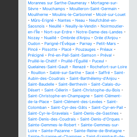
Morannes sur Sarthe-Daumeray
-
Mortagne-sur-
Sèvre
-
Mouchamps
-
Mouilleron-Saint-Germain
-
Mouliherne
-
Moulins-le-Carbonnel
-
Mozé-sur-Louet
-
Mûrs-Erigné
-
Nantes
-
Neau
-
Neufchâtel-en-
Saosnois
-
Neuillé
-
Neuilly-le-Vendin
-
Noirmoutier-
en-l'Île
-
Nort-sur-Erdre
-
Notre-Dame-des-Landes
-
Nozay
-
Nuaillé
-
Ombrée d'Anjou
-
Orée d'Anjou
-
Oudon
-
Parigné-l'Évêque
-
Parnay
-
Petit-Mars
-
Pincé
-
Pissotte
-
Placé
-
Pouzauges
-
Préaux
-
Précigné
-
Pré-en-Pail-Saint-Samson
-
Préval
-
Pruillé-le-Chétif
-
Pruillé-l'Éguillé
-
Puceul
-
Quelaines-Saint-Gault
-
Renazé
-
Rochefort-sur-Loire
-
Rouillon
-
Sablé-sur-Sarthe
-
Sacé
-
Saffré
-
Saint-
Aubin-des-Coudrais
-
Saint-Barthélemy-d'Anjou
-
Saint-Baudelle
-
Saint-Berthevin
-
Saint-Calais-du-
Désert
-
Saint-Célerin
-
Saint-Christophe-du-Bois
-
Saint-Christophe-en-Champagne
-
Saint-Clément-
de-la-Place
-
Saint-Clément-des-Levées
-
Saint-
Colomban
-
Saint-Cyr-des-Gâts
-
Saint-Cyr-en-Pail
-
Saint-Cyr-le-Gravelais
-
Saint-Denis-de-Gastines
-
Saint-Denis-des-Coudrais
-
Saint-Denis-d'Orques
-
Sainte-Gemmes-le-Robert
-
Sainte-Gemmes-sur-
Loire
-
Sainte-Pazanne
-
Sainte-Reine-de-Bretagne
-
Sainte-Suzanne-et-Chammes
-
Saint-Fraimbault-de-