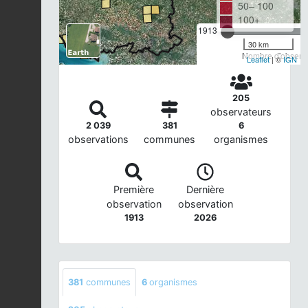
50– 100
100+
1913
30 km
Nombre d'observa
Leaflet
| ©
IGN
205
observateurs
2 039
381
6
observations
communes
organismes
Première
Dernière
observation
observation
1913
2026
381
communes
6
organismes