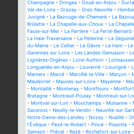
Champagne
-
Donges
-
Doué-en-Anjou
-
Durta
Val-de-Loire
-
Grazay
-
Grez-Neuville
-
Hambe
Juvigné
-
La Bazouge-de-Chemeré
-
La Bazou
Brûlatte
-
La Chapelle-aux-Choux
-
La Chapell
Faute-sur-Mer
-
La Ferrière
-
La Ferté-Bernard
La Haie-Traversaine
-
La Pellerine
-
La Séguini
du-Maine
-
Le Cellier
-
Le Gâvre
-
Le Ham
-
Le
Garennes sur Loire
-
Les Landes-Genusson
-
L
Lignières-Orgères
-
Loire-Authion
-
Loireauxen
Longuenée-en-Anjou
-
Louverné
-
Louvigné
-
L
Mamers
-
Marcé
-
Marcillé-la-Ville
-
Marçon
-
Maulévrier
-
Mauves-sur-Loire
-
Mayenne
-
Maz
-
Montaillé
-
Montenay
-
Montflours
-
Montfort
Bretagne
-
Montreuil-Poulay
-
Montreuil-sur-Lo
-
Montval-sur-Loir
-
Mouchamps
-
Mulsanne
-
Saosnois
-
Neuilly-le-Vendin
-
Neuville-sur-Sar
Notre-Dame-des-Landes
-
Nozay
-
Nuaillé
-
O
l'Évêque
-
Pezé-le-Robert
-
Pincé
-
Pissotte
-
Samson
-
Préval
-
Rezé
-
Rochefort-sur-Loire