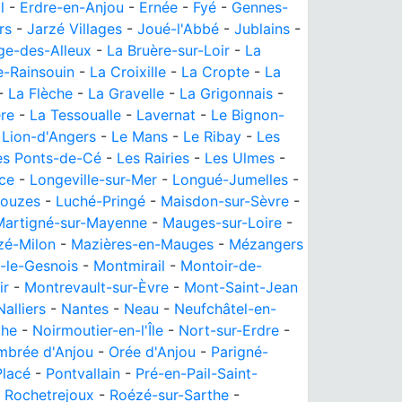
l
-
Erdre-en-Anjou
-
Ernée
-
Fyé
-
Gennes-
rs
-
Jarzé Villages
-
Joué-l'Abbé
-
Jublains
-
ge-des-Alleux
-
La Bruère-sur-Loir
-
La
e-Rainsouin
-
La Croixille
-
La Cropte
-
La
-
La Flèche
-
La Gravelle
-
La Grigonnais
-
ère
-
La Tessoualle
-
Lavernat
-
Le Bignon-
 Lion-d'Angers
-
Le Mans
-
Le Ribay
-
Les
es Ponts-de-Cé
-
Les Rairies
-
Les Ulmes
-
ce
-
Longeville-sur-Mer
-
Longué-Jumelles
-
ouzes
-
Luché-Pringé
-
Maisdon-sur-Sèvre
-
Martigné-sur-Mayenne
-
Mauges-sur-Loire
-
é-Milon
-
Mazières-en-Mauges
-
Mézangers
-le-Gesnois
-
Montmirail
-
Montoir-de-
ir
-
Montrevault-sur-Èvre
-
Mont-Saint-Jean
Nalliers
-
Nantes
-
Neau
-
Neufchâtel-en-
the
-
Noirmoutier-en-l'Île
-
Nort-sur-Erdre
-
mbrée d'Anjou
-
Orée d'Anjou
-
Parigné-
Placé
-
Pontvallain
-
Pré-en-Pail-Saint-
-
Rochetrejoux
-
Roézé-sur-Sarthe
-