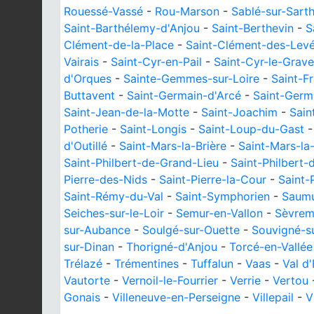
Rouessé-Vassé
-
Rou-Marson
-
Sablé-sur-Sart
Saint-Barthélemy-d'Anjou
-
Saint-Berthevin
-
S
Clément-de-la-Place
-
Saint-Clément-des-Lev
Vairais
-
Saint-Cyr-en-Pail
-
Saint-Cyr-le-Grave
d'Orques
-
Sainte-Gemmes-sur-Loire
-
Saint-F
Buttavent
-
Saint-Germain-d'Arcé
-
Saint-Germ
Saint-Jean-de-la-Motte
-
Saint-Joachim
-
Sain
Potherie
-
Saint-Longis
-
Saint-Loup-du-Gast
d'Outillé
-
Saint-Mars-la-Brière
-
Saint-Mars-la
Saint-Philbert-de-Grand-Lieu
-
Saint-Philbert-
Pierre-des-Nids
-
Saint-Pierre-la-Cour
-
Saint-
Saint-Rémy-du-Val
-
Saint-Symphorien
-
Saum
Seiches-sur-le-Loir
-
Semur-en-Vallon
-
Sèvrem
sur-Aubance
-
Soulgé-sur-Ouette
-
Souvigné-
sur-Dinan
-
Thorigné-d'Anjou
-
Torcé-en-Vallée
Trélazé
-
Trémentines
-
Tuffalun
-
Vaas
-
Val d
Vautorte
-
Vernoil-le-Fourrier
-
Verrie
-
Vertou
Gonais
-
Villeneuve-en-Perseigne
-
Villepail
-
V