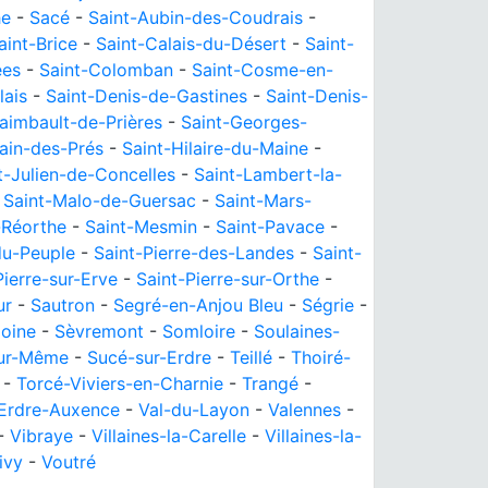
he
-
Sacé
-
Saint-Aubin-des-Coudrais
-
aint-Brice
-
Saint-Calais-du-Désert
-
Saint-
ées
-
Saint-Colomban
-
Saint-Cosme-en-
lais
-
Saint-Denis-de-Gastines
-
Saint-Denis-
raimbault-de-Prières
-
Saint-Georges-
ain-des-Prés
-
Saint-Hilaire-du-Maine
-
t-Julien-de-Concelles
-
Saint-Lambert-la-
-
Saint-Malo-de-Guersac
-
Saint-Mars-
-Réorthe
-
Saint-Mesmin
-
Saint-Pavace
-
du-Peuple
-
Saint-Pierre-des-Landes
-
Saint-
Pierre-sur-Erve
-
Saint-Pierre-sur-Orthe
-
ur
-
Sautron
-
Segré-en-Anjou Bleu
-
Ségrie
-
oine
-
Sèvremont
-
Somloire
-
Soulaines-
sur-Même
-
Sucé-sur-Erdre
-
Teillé
-
Thoiré-
-
Torcé-Viviers-en-Charnie
-
Trangé
-
'Erdre-Auxence
-
Val-du-Layon
-
Valennes
-
-
Vibraye
-
Villaines-la-Carelle
-
Villaines-la-
ivy
-
Voutré