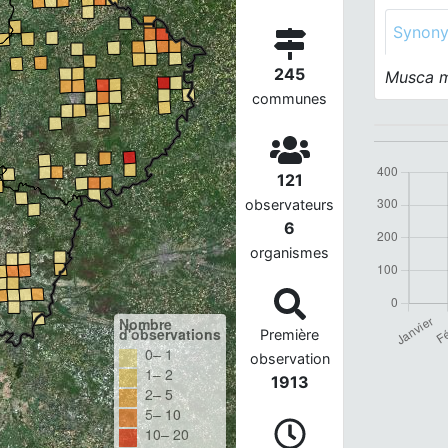
Synon
245
Musca m
communes
121
observateurs
6
organismes
Nombre
d'observations
Première
0– 1
observation
1– 2
1913
2– 5
5– 10
10– 20