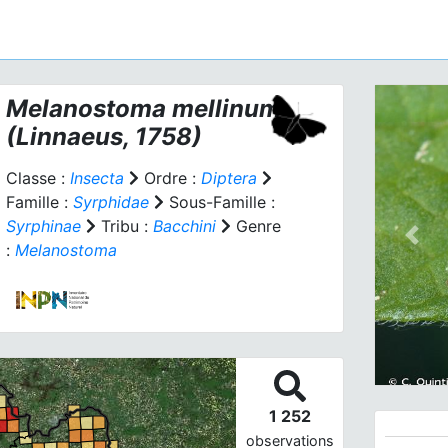
Melanostoma mellinum
(Linnaeus, 1758)
Classe :
Insecta
Ordre :
Diptera
Famille :
Syrphidae
Sous-Famille :
Syrphinae
Tribu :
Bacchini
Genre
Prev
:
Melanostoma
1 252
observations