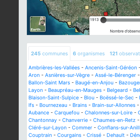
1913
Nombre d'observa
245
communes
6
organismes
121
observat
Ambrières-les-Vallées
-
Ancenis-Saint-Géréon
Aron
-
Asnières-sur-Vègre
-
Assé-le-Bérenger
Ballon-Saint Mars
-
Baugé-en-Anjou
-
Bazouge
Layon
-
Beaupréau-en-Mauges
-
Belgeard
-
Be
Blaison-Saint-Sulpice
-
Blou
-
Boëssé-le-Sec
-
Ifs
-
Bournezeau
-
Brains
-
Brain-sur-Allonnes
Aubance
-
Carquefou
-
Chalonnes-sur-Loire
-
Chantonnay
-
Chanverrie
-
Chaumes-en-Retz
Cléré-sur-Layon
-
Commer
-
Conflans-sur-Anil
Couptrain
-
Courgains
-
Crissé
-
Dehault
-
Dén