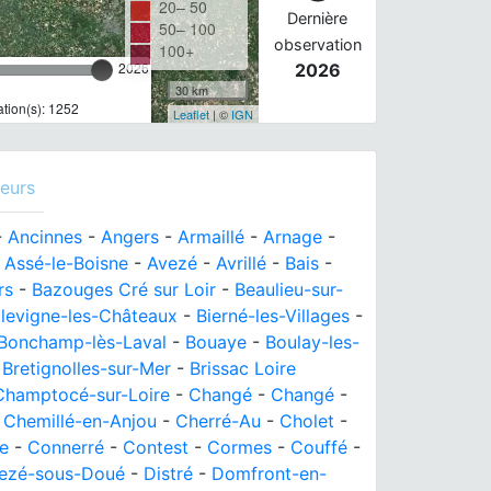
20– 50
Dernière
50– 100
observation
100+
2026
2026
30 km
tion(s): 1252
Leaflet
| ©
IGN
eurs
-
Ancinnes
-
Angers
-
Armaillé
-
Arnage
-
-
Assé-le-Boisne
-
Avezé
-
Avrillé
-
Bais
-
rs
-
Bazouges Cré sur Loir
-
Beaulieu-sur-
llevigne-les-Châteaux
-
Bierné-les-Villages
-
Bonchamp-lès-Laval
-
Bouaye
-
Boulay-les-
-
Bretignolles-sur-Mer
-
Brissac Loire
Champtocé-sur-Loire
-
Changé
-
Changé
-
-
Chemillé-en-Anjou
-
Cherré-Au
-
Cholet
-
le
-
Connerré
-
Contest
-
Cormes
-
Couffé
-
ezé-sous-Doué
-
Distré
-
Domfront-en-