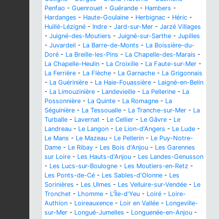
Penfao
-
Guenrouet
-
Guérande
-
Hambers
-
Hardanges
-
Haute-Goulaine
-
Herbignac
-
Héric
-
Huillé-Lézigné
-
Indre
-
Jard-sur-Mer
-
Jarzé Villages
-
Juigné-des-Moutiers
-
Juigné-sur-Sarthe
-
Jupilles
-
Juvardeil
-
La Barre-de-Monts
-
La Boissière-du-
Doré
-
La Breille-les-Pins
-
La Chapelle-des-Marais
-
La Chapelle-Heulin
-
La Croixille
-
La Faute-sur-Mer
-
La Ferrière
-
La Flèche
-
La Garnache
-
La Grigonnais
-
La Guérinière
-
La Haie-Fouassière
-
Laigné-en-Belin
-
La Limouzinière
-
Landevieille
-
La Pellerine
-
La
Possonnière
-
La Quinte
-
La Romagne
-
La
Séguinière
-
La Tessoualle
-
La Tranche-sur-Mer
-
La
Turballe
-
Lavernat
-
Le Cellier
-
Le Gâvre
-
Le
Landreau
-
Le Langon
-
Le Lion-d'Angers
-
Le Lude
-
Le Mans
-
Le Mazeau
-
Le Pellerin
-
Le Puy-Notre-
Dame
-
Le Ribay
-
Les Bois d'Anjou
-
Les Garennes
sur Loire
-
Les Hauts-d'Anjou
-
Les Landes-Genusson
-
Les Lucs-sur-Boulogne
-
Les Moutiers-en-Retz
-
Les Ponts-de-Cé
-
Les Sables-d'Olonne
-
Les
Sorinières
-
Les Ulmes
-
Les Velluire-sur-Vendée
-
Le
Tronchet
-
Lhomme
-
L'Île-d'Yeu
-
Loiré
-
Loire-
Authion
-
Loireauxence
-
Loir en Vallée
-
Longeville-
sur-Mer
-
Longué-Jumelles
-
Longuenée-en-Anjou
-