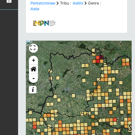
Pentatominae
Tribu :
Aeliini
Genre :
Aelia
+
-