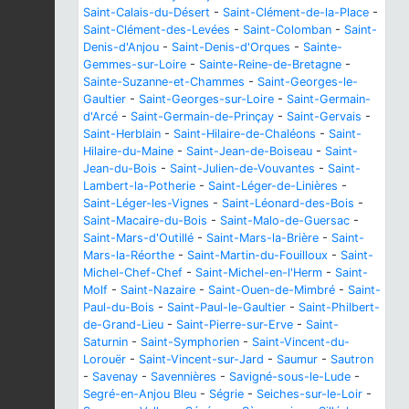
Saint-Calais-du-Désert
-
Saint-Clément-de-la-Place
-
Saint-Clément-des-Levées
-
Saint-Colomban
-
Saint-
Denis-d'Anjou
-
Saint-Denis-d'Orques
-
Sainte-
Gemmes-sur-Loire
-
Sainte-Reine-de-Bretagne
-
Sainte-Suzanne-et-Chammes
-
Saint-Georges-le-
Gaultier
-
Saint-Georges-sur-Loire
-
Saint-Germain-
d'Arcé
-
Saint-Germain-de-Prinçay
-
Saint-Gervais
-
Saint-Herblain
-
Saint-Hilaire-de-Chaléons
-
Saint-
Hilaire-du-Maine
-
Saint-Jean-de-Boiseau
-
Saint-
Jean-du-Bois
-
Saint-Julien-de-Vouvantes
-
Saint-
Lambert-la-Potherie
-
Saint-Léger-de-Linières
-
Saint-Léger-les-Vignes
-
Saint-Léonard-des-Bois
-
Saint-Macaire-du-Bois
-
Saint-Malo-de-Guersac
-
Saint-Mars-d'Outillé
-
Saint-Mars-la-Brière
-
Saint-
Mars-la-Réorthe
-
Saint-Martin-du-Fouilloux
-
Saint-
Michel-Chef-Chef
-
Saint-Michel-en-l'Herm
-
Saint-
Molf
-
Saint-Nazaire
-
Saint-Ouen-de-Mimbré
-
Saint-
Paul-du-Bois
-
Saint-Paul-le-Gaultier
-
Saint-Philbert-
de-Grand-Lieu
-
Saint-Pierre-sur-Erve
-
Saint-
Saturnin
-
Saint-Symphorien
-
Saint-Vincent-du-
Lorouër
-
Saint-Vincent-sur-Jard
-
Saumur
-
Sautron
-
Savenay
-
Savennières
-
Savigné-sous-le-Lude
-
Segré-en-Anjou Bleu
-
Ségrie
-
Seiches-sur-le-Loir
-