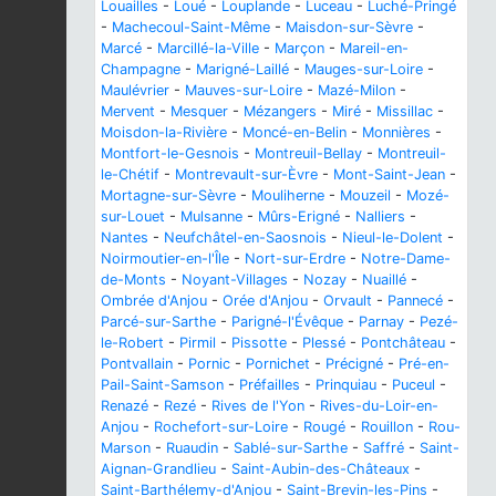
Louailles
-
Loué
-
Louplande
-
Luceau
-
Luché-Pringé
-
Machecoul-Saint-Même
-
Maisdon-sur-Sèvre
-
Marcé
-
Marcillé-la-Ville
-
Marçon
-
Mareil-en-
Champagne
-
Marigné-Laillé
-
Mauges-sur-Loire
-
Maulévrier
-
Mauves-sur-Loire
-
Mazé-Milon
-
Mervent
-
Mesquer
-
Mézangers
-
Miré
-
Missillac
-
Moisdon-la-Rivière
-
Moncé-en-Belin
-
Monnières
-
Montfort-le-Gesnois
-
Montreuil-Bellay
-
Montreuil-
le-Chétif
-
Montrevault-sur-Èvre
-
Mont-Saint-Jean
-
Mortagne-sur-Sèvre
-
Mouliherne
-
Mouzeil
-
Mozé-
sur-Louet
-
Mulsanne
-
Mûrs-Erigné
-
Nalliers
-
Nantes
-
Neufchâtel-en-Saosnois
-
Nieul-le-Dolent
-
Noirmoutier-en-l'Île
-
Nort-sur-Erdre
-
Notre-Dame-
de-Monts
-
Noyant-Villages
-
Nozay
-
Nuaillé
-
Ombrée d'Anjou
-
Orée d'Anjou
-
Orvault
-
Pannecé
-
Parcé-sur-Sarthe
-
Parigné-l'Évêque
-
Parnay
-
Pezé-
le-Robert
-
Pirmil
-
Pissotte
-
Plessé
-
Pontchâteau
-
Pontvallain
-
Pornic
-
Pornichet
-
Précigné
-
Pré-en-
Pail-Saint-Samson
-
Préfailles
-
Prinquiau
-
Puceul
-
Renazé
-
Rezé
-
Rives de l'Yon
-
Rives-du-Loir-en-
Anjou
-
Rochefort-sur-Loire
-
Rougé
-
Rouillon
-
Rou-
Marson
-
Ruaudin
-
Sablé-sur-Sarthe
-
Saffré
-
Saint-
Aignan-Grandlieu
-
Saint-Aubin-des-Châteaux
-
Saint-Barthélemy-d'Anjou
-
Saint-Brevin-les-Pins
-