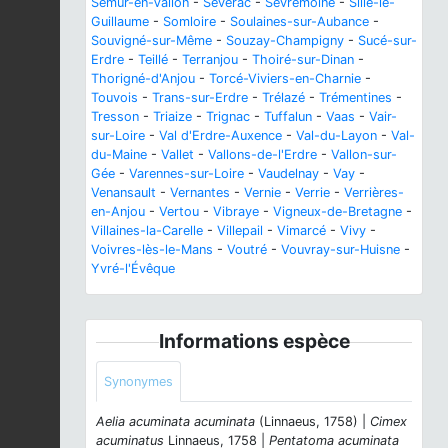
Semur-en-Vallon
-
Sévérac
-
Sèvremoine
-
Sillé-le-
Guillaume
-
Somloire
-
Soulaines-sur-Aubance
-
Souvigné-sur-Même
-
Souzay-Champigny
-
Sucé-sur-
Erdre
-
Teillé
-
Terranjou
-
Thoiré-sur-Dinan
-
Thorigné-d'Anjou
-
Torcé-Viviers-en-Charnie
-
Touvois
-
Trans-sur-Erdre
-
Trélazé
-
Trémentines
-
Tresson
-
Triaize
-
Trignac
-
Tuffalun
-
Vaas
-
Vair-
sur-Loire
-
Val d'Erdre-Auxence
-
Val-du-Layon
-
Val-
du-Maine
-
Vallet
-
Vallons-de-l'Erdre
-
Vallon-sur-
Gée
-
Varennes-sur-Loire
-
Vaudelnay
-
Vay
-
Venansault
-
Vernantes
-
Vernie
-
Verrie
-
Verrières-
en-Anjou
-
Vertou
-
Vibraye
-
Vigneux-de-Bretagne
-
Villaines-la-Carelle
-
Villepail
-
Vimarcé
-
Vivy
-
Voivres-lès-le-Mans
-
Voutré
-
Vouvray-sur-Huisne
-
Yvré-l'Évêque
Informations espèce
Synonymes
Aelia acuminata acuminata
(Linnaeus, 1758) |
Cimex
acuminatus
Linnaeus, 1758 |
Pentatoma acuminata