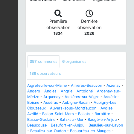
Première
Dernière
observation
observation
1834
2026
357
communes
6
organismes
189
observateurs
Aigrefeuille-sur-Maine
-
Aillières-Beauvoir
-
Aizenay
-
Angers
-
Angles
-
Angrie
-
Antoigné
-
Ardenay-sur-
Mérize
-
Arquenay
-
Asnières-sur-Vègre
-
Assé-le-
Boisne
-
Assérac
-
Aubigné-Racan
-
Aubigny-Les
Clouzeaux
-
Auvers-sous-Montfaucon
-
Avoise
-
Avrillé
-
Ballon-Saint Mars
-
Ballots
-
Barbâtre
-
Basse-Goulaine
-
Batz-sur-Mer
-
Baugé-en-Anjou
-
Beaucouzé
-
Beaufort-en-Anjou
-
Beaulieu-sur-Layon
-
Beaulieu-sur-Oudon
-
Beaupréau-en-Mauges
-