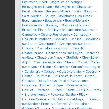
Beauvoir-sur-Mer
-
Bégrolles-en-Mauges
-
Bellevigne-en-Layon
-
Bellevigne-les-Châteaux
-
Benet
-
Besné
-
Bessé-sur-Braye
-
Blain
-
Blaison-
Saint-Sulpice
-
Bouaye
-
Bouchamps-lès-Craon
-
Bouchemaine
-
Bouguenais
-
Bouillé-Ménard
-
Boulay-les-Ifs
-
Boussay
-
Brain-sur-Allonnes
-
Brette-les-Pins
-
Briollay
-
Brissac Loire Aubance
-
Carquefou
-
Cérans-Foulletourte
-
Cernusson
-
Challain-la-Potherie
-
Challans
-
Challes
-
Chalonnes-
sur-Loire
-
Champagné
-
Champtocé-sur-Loire
-
Changé
-
Chanteloup-les-Bois
-
Chassillé
-
Châteaubriant
-
Chaudefonds-sur-Layon
-
Chaumes-
en-Retz
-
Chazé-sur-Argos
-
Cheffois
-
Chemillé-en-
Anjou
-
Chemiré-le-Gaudin
-
Chenu
-
Cholet
-
Cléré-
sur-Layon
-
Clisson
-
Connerré
-
Corcoué-sur-Logne
-
Cordemais
-
Corsept
-
Cossé-le-Vivien
-
Couëron
-
Couffé
-
Couptrain
-
Courcelles-la-Forêt
-
Crissé
-
Crossac
-
Dénezé-sous-Doué
-
Dissay-sous-
Courcillon
-
Distré
-
Donges
-
Doué-en-Anjou
-
Douillet
-
Drefféac
-
Duneau
-
Durtal
-
Écuillé
-
Erbray
-
Erdre-en-Anjou
-
Fercé-sur-Sarthe
-
Flée
-
Fontaine-Couverte
-
Fontevraud-l'Abbaye
-
Fresnay-
sur-Sarthe
-
Frossay
-
Gennes-Val-de-Loire
-
Gétigné
-
Gorges
-
Grand-Auverné
-
Guémené-