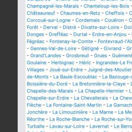
Champagné-les-Marais
-
Chanteloup-les-Bois
Châteauneuf
-
Chaumes-en-Retz
-
Cheffois
-
C
Corcoué-sur-Logne
-
Cordemais
-
Couëron
-
C
Forêt
-
Derval
-
Distré
-
Divatte-sur-Loire
-
Doi
Donges
-
Drefféac
-
Durtal
-
Erdre-en-Anjou
-
Fégréac
-
Fontenay-le-Comte
-
Fontevraud-l'A
-
Gennes-Val-de-Loire
-
Gétigné
-
Givrand
-
Gr
-
Grand'Landes
-
Grosbreuil
-
Grues
-
Guémené
Goulaine
-
Herbignac
-
Héric
-
Ingrandes-Le Fr
Villages
-
Joué-sur-Erdre
-
Juigné-des-Moutier
de-Monts
-
La Baule-Escoublac
-
La Bazouge-
Boissière-du-Doré
-
La Bretonnière-la-Claye
-
Chapelle-des-Marais
-
La Chapelle-Hermier
-
L
Chapelle-sur-Erdre
-
La Chevallerais
-
La Chevr
Flèche
-
La Fontaine-Saint-Martin
-
La Garnac
Jonchère
-
La Limouzinière
-
La Marne
-
La Me
Réorthe
-
La Roche-Blanche
-
La Roche-sur-Yo
Turballe
-
Lavau-sur-Loire
-
Lavernat
-
Le Bern