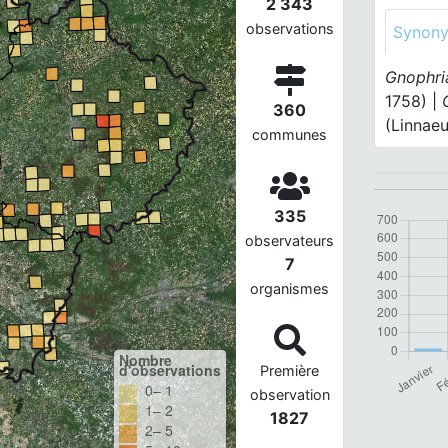
2 343
observations
Synon
Gnophri
1758) |
360
(Linnaeu
communes
335
observateurs
7
organismes
Nombre
d'observations
Première
0– 1
observation
1– 2
1827
2– 5