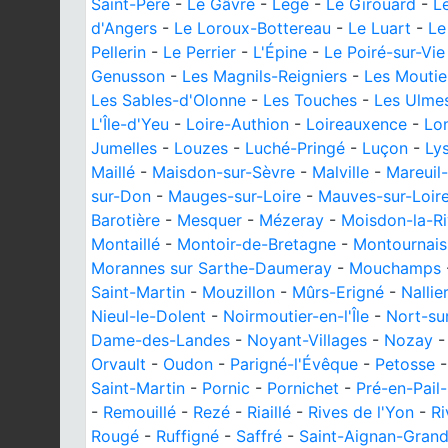
Saint-Père
-
Le Gâvre
-
Legé
-
Le Girouard
-
L
d'Angers
-
Le Loroux-Bottereau
-
Le Luart
-
Le
Pellerin
-
Le Perrier
-
L'Épine
-
Le Poiré-sur-Vie
Genusson
-
Les Magnils-Reigniers
-
Les Moutie
Les Sables-d'Olonne
-
Les Touches
-
Les Ulme
L'Île-d'Yeu
-
Loire-Authion
-
Loireauxence
-
Lo
Jumelles
-
Louzes
-
Luché-Pringé
-
Luçon
-
Ly
Maillé
-
Maisdon-sur-Sèvre
-
Malville
-
Mareuil-
sur-Don
-
Mauges-sur-Loire
-
Mauves-sur-Loir
Barotière
-
Mesquer
-
Mézeray
-
Moisdon-la-Ri
Montaillé
-
Montoir-de-Bretagne
-
Montournais
Morannes sur Sarthe-Daumeray
-
Mouchamps
Saint-Martin
-
Mouzillon
-
Mûrs-Erigné
-
Nallie
Nieul-le-Dolent
-
Noirmoutier-en-l'Île
-
Nort-su
Dame-des-Landes
-
Noyant-Villages
-
Nozay
Orvault
-
Oudon
-
Parigné-l'Évêque
-
Petosse
Saint-Martin
-
Pornic
-
Pornichet
-
Pré-en-Pail
-
Remouillé
-
Rezé
-
Riaillé
-
Rives de l'Yon
-
Ri
Rougé
-
Ruffigné
-
Saffré
-
Saint-Aignan-Grand