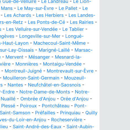
e Gué-de-Velluire
-
Le Landreau
-
Le Lion-
 Mans
-
Le May-sur-Èvre
-
Le Pallet
-
Le
-
Les Achards
-
Les Herbiers
-
Les Landes-
rs-en-Retz
-
Les Ponts-de-Cé
-
Les Rairies
-
s
-
Les Velluire-sur-Vendée
-
Le Tablier
-
ngèves
-
Longeville-sur-Mer
-
Longué-
s-Haut-Layon
-
Machecoul-Saint-Même
-
sur-Lay-Dissais
-
Marigné-Laillé
-
Marsac-
e
-
Mervent
-
Mésanger
-
Mesnard-la-
vière
-
Monnières
-
Montaigu-Vendée
-
-
Montreuil-Juigné
-
Montrevault-sur-Èvre
-
-
Mouilleron-Saint-Germain
-
Mouzeuil-
rs
-
Nantes
-
Neufchâtel-en-Saosnois
-
r-Erdre
-
Notre-Dame-de-Monts
-
Notre-
-
Nuaillé
-
Ombrée d'Anjou
-
Orée d'Anjou
-
-
Plessé
-
Poiroux
-
Pontchâteau
-
Pont-
-Saint-Samson
-
Préfailles
-
Prinquiau
-
Quilly
ves-du-Loir-en-Anjou
-
Rocheservière
-
lieu
-
Saint-André-des-Eaux
-
Saint-Aubin-