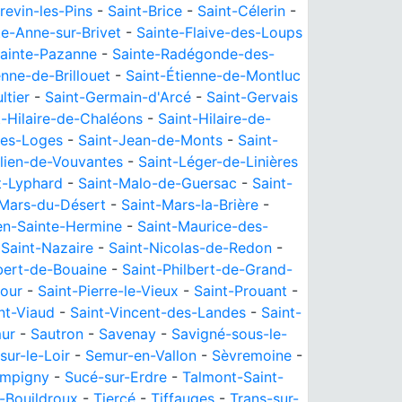
revin-les-Pins
-
Saint-Brice
-
Saint-Célerin
-
te-Anne-sur-Brivet
-
Sainte-Flaive-des-Loups
ainte-Pazanne
-
Sainte-Radégonde-des-
enne-de-Brillouet
-
Saint-Étienne-de-Montluc
ltier
-
Saint-Germain-d'Arcé
-
Saint-Gervais
t-Hilaire-de-Chaléons
-
Saint-Hilaire-de-
des-Loges
-
Saint-Jean-de-Monts
-
Saint-
ulien-de-Vouvantes
-
Saint-Léger-de-Linières
t-Lyphard
-
Saint-Malo-de-Guersac
-
Saint-
-Mars-du-Désert
-
Saint-Mars-la-Brière
-
en-Sainte-Hermine
-
Saint-Maurice-des-
-
Saint-Nazaire
-
Saint-Nicolas-de-Redon
-
lbert-de-Bouaine
-
Saint-Philbert-de-Grand-
Cour
-
Saint-Pierre-le-Vieux
-
Saint-Prouant
-
nt-Viaud
-
Saint-Vincent-des-Landes
-
Saint-
ur
-
Sautron
-
Savenay
-
Savigné-sous-le-
sur-le-Loir
-
Semur-en-Vallon
-
Sèvremoine
-
mpigny
-
Sucé-sur-Erdre
-
Talmont-Saint-
-Bouildroux
-
Tiercé
-
Tiffauges
-
Trans-sur-