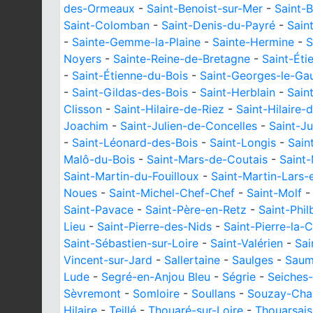
des-Ormeaux
-
Saint-Benoist-sur-Mer
-
Saint-B
Saint-Colomban
-
Saint-Denis-du-Payré
-
Sain
-
Sainte-Gemme-la-Plaine
-
Sainte-Hermine
-
S
Noyers
-
Sainte-Reine-de-Bretagne
-
Saint-Éti
-
Saint-Étienne-du-Bois
-
Saint-Georges-le-Gau
-
Saint-Gildas-des-Bois
-
Saint-Herblain
-
Sain
Clisson
-
Saint-Hilaire-de-Riez
-
Saint-Hilaire-
Joachim
-
Saint-Julien-de-Concelles
-
Saint-J
-
Saint-Léonard-des-Bois
-
Saint-Longis
-
Sain
Malô-du-Bois
-
Saint-Mars-de-Coutais
-
Saint
Saint-Martin-du-Fouilloux
-
Saint-Martin-Lars-
Noues
-
Saint-Michel-Chef-Chef
-
Saint-Molf
Saint-Pavace
-
Saint-Père-en-Retz
-
Saint-Phi
Lieu
-
Saint-Pierre-des-Nids
-
Saint-Pierre-la-
Saint-Sébastien-sur-Loire
-
Saint-Valérien
-
Sai
Vincent-sur-Jard
-
Sallertaine
-
Saulges
-
Saum
Lude
-
Segré-en-Anjou Bleu
-
Ségrie
-
Seiches-
Sèvremont
-
Somloire
-
Soullans
-
Souzay-Cha
Hilaire
-
Teillé
-
Thouaré-sur-Loire
-
Thouarsais