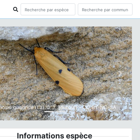
ious
Next
thosie quadrille (La) © J. Touroult - CC BY-NC-SA
Informations espèce