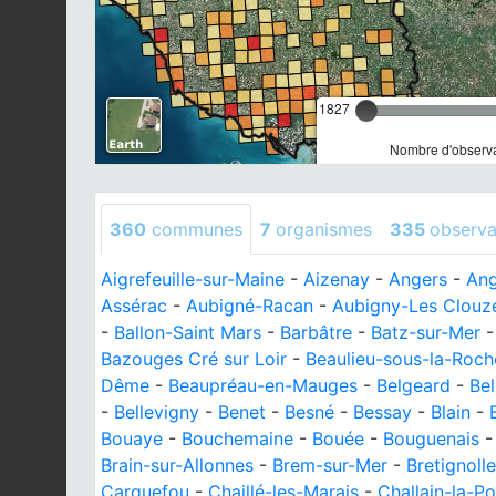
1827
Nombre d'observa
360
communes
7
organismes
335
observa
Aigrefeuille-sur-Maine
-
Aizenay
-
Angers
-
Ang
Assérac
-
Aubigné-Racan
-
Aubigny-Les Clouz
-
Ballon-Saint Mars
-
Barbâtre
-
Batz-sur-Mer
Bazouges Cré sur Loir
-
Beaulieu-sous-la-Roch
Dême
-
Beaupréau-en-Mauges
-
Belgeard
-
Be
-
Bellevigny
-
Benet
-
Besné
-
Bessay
-
Blain
-
Bouaye
-
Bouchemaine
-
Bouée
-
Bouguenais
Brain-sur-Allonnes
-
Brem-sur-Mer
-
Bretignoll
Carquefou
-
Chaillé-les-Marais
-
Challain-la-Po