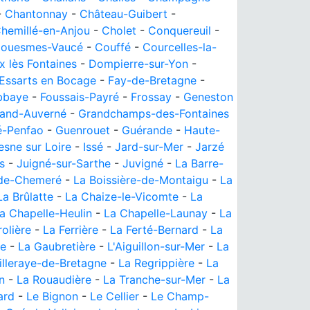
-
Chantonnay
-
Château-Guibert
-
hemillé-en-Anjou
-
Cholet
-
Conquereuil
-
ouesmes-Vaucé
-
Couffé
-
Courcelles-la-
x lès Fontaines
-
Dompierre-sur-Yon
-
Essarts en Bocage
-
Fay-de-Bretagne
-
bbaye
-
Foussais-Payré
-
Frossay
-
Geneston
and-Auverné
-
Grandchamps-des-Fontaines
-Penfao
-
Guenrouet
-
Guérande
-
Haute-
esne sur Loire
-
Issé
-
Jard-sur-Mer
-
Jarzé
s
-
Juigné-sur-Sarthe
-
Juvigné
-
La Barre-
de-Chemeré
-
La Boissière-de-Montaigu
-
La
La Brûlatte
-
La Chaize-le-Vicomte
-
La
a Chapelle-Heulin
-
La Chapelle-Launay
-
La
olière
-
La Ferrière
-
La Ferté-Bernard
-
La
he
-
La Gaubretière
-
L'Aiguillon-sur-Mer
-
La
illeraye-de-Bretagne
-
La Regrippière
-
La
n
-
La Rouaudière
-
La Tranche-sur-Mer
-
La
ard
-
Le Bignon
-
Le Cellier
-
Le Champ-