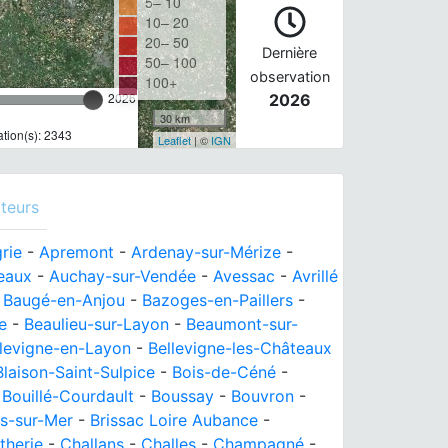
5– 10
10– 20
20– 50
Dernière
50– 100
observation
100+
2026
2026
30 km
tion(s): 2343
Leaflet
| ©
IGN
teurs
rie
-
Apremont
-
Ardenay-sur-Mérize
-
eaux
-
Auchay-sur-Vendée
-
Avessac
-
Avrillé
-
Baugé-en-Anjou
-
Bazoges-en-Paillers
-
e
-
Beaulieu-sur-Layon
-
Beaumont-sur-
llevigne-en-Layon
-
Bellevigne-les-Châteaux
Blaison-Saint-Sulpice
-
Bois-de-Céné
-
-
Bouillé-Courdault
-
Boussay
-
Bouvron
-
es-sur-Mer
-
Brissac Loire Aubance
-
therie
-
Challans
-
Challes
-
Champagné
-