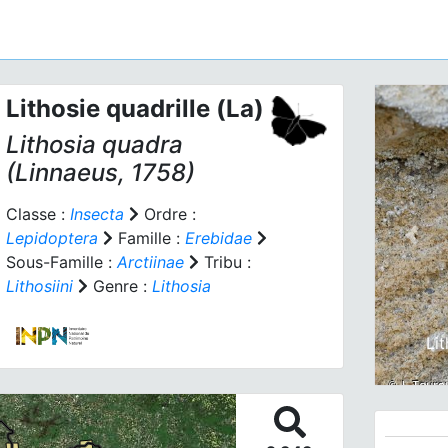
Lithosie quadrille (La)
Lithosia quadra
(Linnaeus, 1758)
Classe :
Insecta
Ordre :
Lepidoptera
Famille :
Erebidae
Prev
Sous-Famille :
Arctiinae
Tribu :
Lithosiini
Genre :
Lithosia
Li