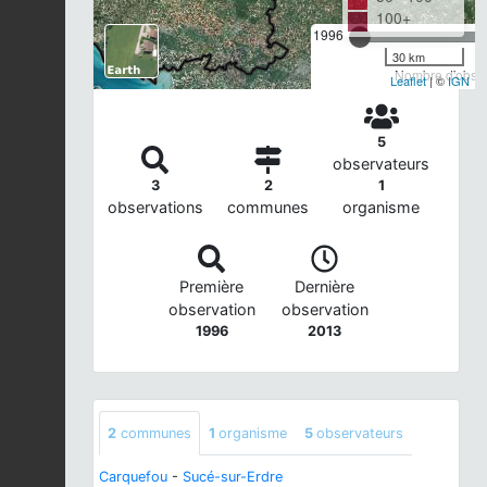
100+
1996
30 km
Nombre d'observ
Leaflet
| ©
IGN
5
observateurs
3
2
1
observations
communes
organisme
Première
Dernière
observation
observation
1996
2013
2
communes
1
organisme
5
observateurs
Carquefou
-
Sucé-sur-Erdre