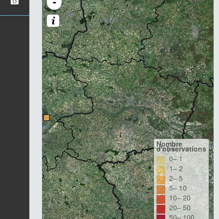
-
Nombre
d'observations
0– 1
1– 2
2– 5
5– 10
10– 20
20– 50
50– 100