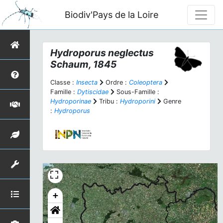
Biodiv'Pays de la Loire
Hydroporus neglectus
Schaum, 1845
Classe :
Insecta
Ordre :
Coleoptera
Famille :
Dytiscidae
Sous-Famille :
Hydroporinae
Tribu :
Hydroporini
Genre
:
Hydroporus
+