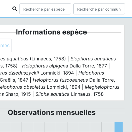
Informations espèce
ymes
es aquaticus
(Linnaeus, 1758) |
Elophorus aquaticus
s, 1758) |
Helophorus alpigena
Dalla Torre, 1877 |
rus dzieduszyckii
Lomnicki, 1894 |
Helophorus
Graëlls, 1847 |
Helophorus fuscoaeneus
Dalla Torre,
elophorus obsoletus
Lomnicki, 1894 |
Meghelophorus
ns
Sharp, 1915 |
Silpha aquatica
Linnaeus, 1758
Observations mensuelles