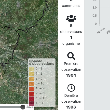
communes
5
observateurs
1
organisme
Nombre
d'observations
Première
0– 1
observation
1– 2
1904
2– 5
5– 10
10– 20
20– 50
Dernière
50– 100
observation
100+
2026
1996