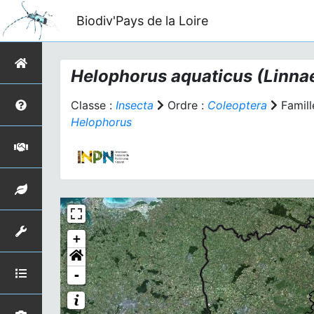
Biodiv'Pays de la Loire
Helophorus aquaticus
(Linna
Classe :
Insecta
Ordre :
Coleoptera
Famill
Helophorus
+
-