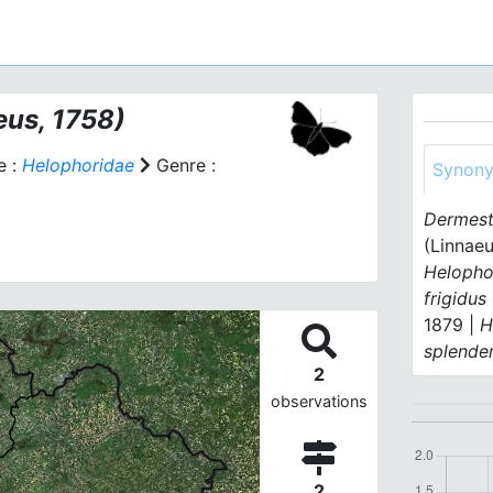
eus, 1758)
e :
Helophoridae
Genre :
Synon
Dermest
(Linnaeu
Helopho
frigidus
1879 |
H
splende
2
observations
2