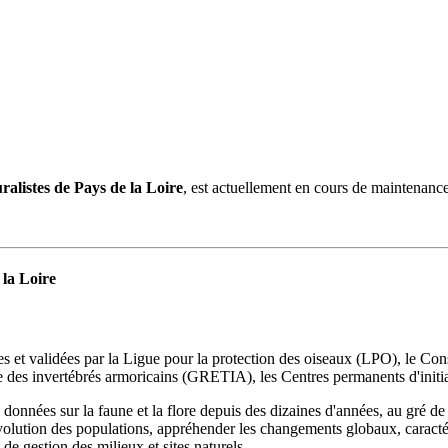
uralistes de Pays de la Loire
, est actuellement en cours de maintenance
 la Loire
s et validées par la Ligue pour la protection des oiseaux (LPO), le Con
des invertébrés armoricains (GRETIA), les Centres permanents d'initia
s données sur la faune et la flore depuis des dizaines d'années, au gré de 
volution des populations, appréhender les changements globaux, caractérise
e gestion des milieux et sites naturels.