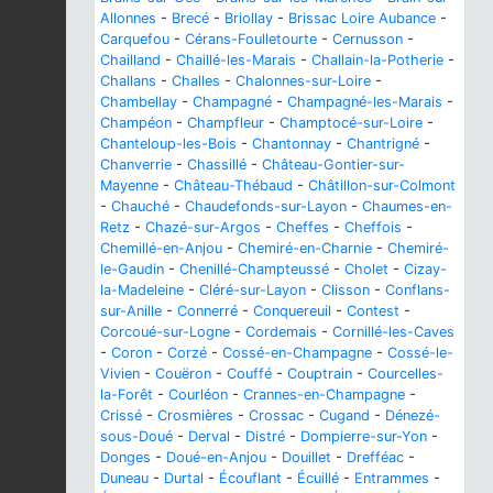
Allonnes
-
Brecé
-
Briollay
-
Brissac Loire Aubance
-
Carquefou
-
Cérans-Foulletourte
-
Cernusson
-
Chailland
-
Chaillé-les-Marais
-
Challain-la-Potherie
-
Challans
-
Challes
-
Chalonnes-sur-Loire
-
Chambellay
-
Champagné
-
Champagné-les-Marais
-
Champéon
-
Champfleur
-
Champtocé-sur-Loire
-
Chanteloup-les-Bois
-
Chantonnay
-
Chantrigné
-
Chanverrie
-
Chassillé
-
Château-Gontier-sur-
Mayenne
-
Château-Thébaud
-
Châtillon-sur-Colmont
-
Chauché
-
Chaudefonds-sur-Layon
-
Chaumes-en-
Retz
-
Chazé-sur-Argos
-
Cheffes
-
Cheffois
-
Chemillé-en-Anjou
-
Chemiré-en-Charnie
-
Chemiré-
le-Gaudin
-
Chenillé-Champteussé
-
Cholet
-
Cizay-
la-Madeleine
-
Cléré-sur-Layon
-
Clisson
-
Conflans-
sur-Anille
-
Connerré
-
Conquereuil
-
Contest
-
Corcoué-sur-Logne
-
Cordemais
-
Cornillé-les-Caves
-
Coron
-
Corzé
-
Cossé-en-Champagne
-
Cossé-le-
Vivien
-
Couëron
-
Couffé
-
Couptrain
-
Courcelles-
la-Forêt
-
Courléon
-
Crannes-en-Champagne
-
Crissé
-
Crosmières
-
Crossac
-
Cugand
-
Dénezé-
sous-Doué
-
Derval
-
Distré
-
Dompierre-sur-Yon
-
Donges
-
Doué-en-Anjou
-
Douillet
-
Drefféac
-
Duneau
-
Durtal
-
Écouflant
-
Écuillé
-
Entrammes
-