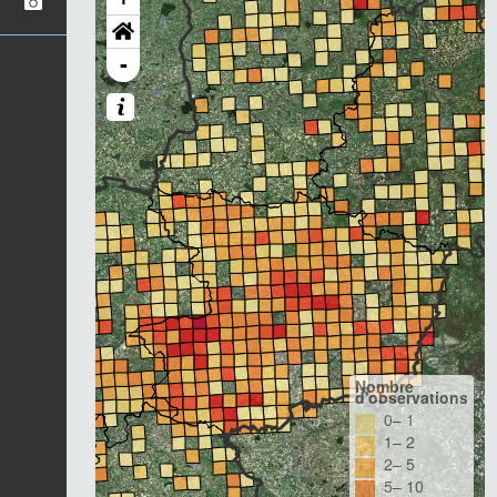
-
Nombre
d'observations
0– 1
1– 2
2– 5
5– 10