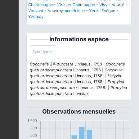
Charlemagne
-
Viré-en-Champagne
-
Vivy
-
Voutré
-
Vouvant
-
Vouvray-sur-Huisne
-
Yvré-l'Évêque
-
Yzernay
Informations espèce
Synonymes
Coccinella 24-punctata
Linnaeus, 1758 |
Coccinella
quatuordecimpunctata
Linnaeus, 1758 |
Coccinula
quatuordecimpunctata
(Linnaeus, 1758) |
Halyzia
quatuordecimpunctata
(Linnaeus, 1758) |
Propylea
quattuordecempunctata
(Linnaeus, 1758) |
Propylea
quatuordecimpunctata
f.
weisei
Observations mensuelles