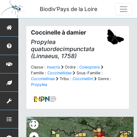
Biodiv'Pays de la Loire
Coccinelle à damier
Propylea
quatuordecimpunctata
(Linnaeus, 1758)
Classe :
Insecta
Ordre :
Coleoptera
Famille :
Coccinellidae
Sous-Famille :
Coccinellinae
Tribu :
Coccinellini
Genre :
Propylea
+