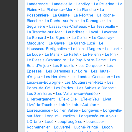
Landeronde
-
Landevieille
-
Landivy
-
La Pellerine
-
La
Plaine
-
La Plaine-sur-Mer
-
La Planche
-
La
Possonnière
-
La Quinte
-
La Réorthe
-
La Roche-
Blanche
-
La Roche-sur-Yon
-
La Romagne
-
La
Séguinière
-
Lassay-les-Châteaux
-
La Tessoualle
-
La Tranche-sur-Mer
-
Laubrières
-
Laval
-
Lavernat
-
Le Bernard
-
Le Bignon
-
Le Cellier
-
Le Coudray-
Macouard
-
Le Gâvre
-
Le Grand-Lucé
-
Le
Housseau-Brétignolles
-
Le Lion-d'Angers
-
Le Luart
-
Le Lude
-
Le Mans
-
Le Pallet
-
Le Pellerin
-
Le Pin
-
Le Plessis-Grammoire
-
Le Puy-Notre-Dame
-
Les
Bois d'Anjou
-
Les Brouzils
-
Les Cerqueux
-
Les
Epesses
-
Les Garennes sur Loire
-
Les Hauts-
d'Anjou
-
Les Herbiers
-
Les Landes-Genusson
-
Les
Lucs-sur-Boulogne
-
Les Moutiers-en-Retz
-
Les
Ponts-de-Cé
-
Les Rairies
-
Les Sables-d'Olonne
-
Les Sorinières
-
Les Velluire-sur-Vendée
-
L'Herbergement
-
L'Île-d'Elle
-
L'Île-d'Yeu
-
Livet
-
Livré-la-Touche
-
Loiré
-
Loire-Authion
-
Loireauxence
-
Loir en Vallée
-
Longèves
-
Longeville-
sur-Mer
-
Longué-Jumelles
-
Longuenée-en-Anjou
-
L'Orbrie
-
Loué
-
Loupfougères
-
Louresse-
Rochemenier
-
Louverné
-
Luché-Pringé
-
Luçon
-