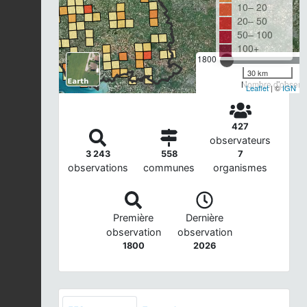
10– 20
20– 50
50– 100
100+
1800
30 km
Nombre d'observa
Leaflet
| ©
IGN
427
observateurs
3 243
558
7
observations
communes
organismes
Première
Dernière
observation
observation
1800
2026