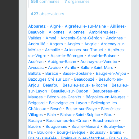
558
communes
7
organismes
427
observateurs
Abbaretz
-
Aigné
-
Aigrefeuille-sur-Maine
-
Aillières-
Beauvoir
-
Allonnes
-
Allonnes
-
Ambrières-les-
Vallées
-
Amné
-
Ancenis-Saint-Géréon
-
Ancinnes
-
Andouillé
-
Angers
-
Angles
-
Angrie
-
Ardenay-sur-
Mérize
-
Armaillé
-
Artannes-sur-Thouet
-
Asnières-
sur-Vègre
-
Assé-le-Bérenger
-
Assé-le-Boisne
-
Assérac
-
Aubigné-Racan
-
Auchay-sur-Vendée
-
Avessac
-
Avoise
-
Avrillé
-
Ballon-Saint Mars
-
Ballots
-
Baracé
-
Basse-Goulaine
-
Baugé-en-Anjou
-
Bazouges Cré sur Loir
-
Beaucouzé
-
Beaufort-en-
Anjou
-
Beaufou
-
Beaulieu-sous-la-Roche
-
Beaulieu-
sur-Layon
-
Beaulieu-sur-Oudon
-
Beaupréau-en-
Mauges
-
Bécon-les-Granits
-
Bégrolles-en-Mauges
-
Belgeard
-
Bellevigne-en-Layon
-
Bellevigne-les-
Châteaux
-
Besné
-
Bessé-sur-Braye
-
Bierné-les-
Villages
-
Blain
-
Blaison-Saint-Sulpice
-
Blou
-
Bouaye
-
Bouchamps-lès-Craon
-
Bouchemaine
-
Bouère
-
Bouguenais
-
Bouillé-Ménard
-
Boulay-les-
Ifs
-
Bouloire
-
Bourg-l'Évêque
-
Boussay
-
Brains
-
Brains-sur-Gée
-
Brains-sur-les-Marches
-
Brain-sur-