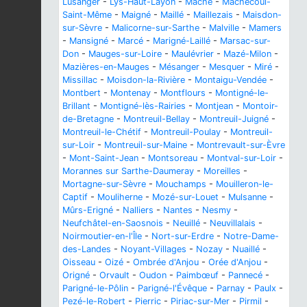
Lusanger
-
Lys-Haut-Layon
-
Maché
-
Machecoul-
Saint-Même
-
Maigné
-
Maillé
-
Maillezais
-
Maisdon-
sur-Sèvre
-
Malicorne-sur-Sarthe
-
Malville
-
Mamers
-
Mansigné
-
Marcé
-
Marigné-Laillé
-
Marsac-sur-
Don
-
Mauges-sur-Loire
-
Maulévrier
-
Mazé-Milon
-
Mazières-en-Mauges
-
Mésanger
-
Mesquer
-
Miré
-
Missillac
-
Moisdon-la-Rivière
-
Montaigu-Vendée
-
Montbert
-
Montenay
-
Montflours
-
Montigné-le-
Brillant
-
Montigné-lès-Rairies
-
Montjean
-
Montoir-
de-Bretagne
-
Montreuil-Bellay
-
Montreuil-Juigné
-
Montreuil-le-Chétif
-
Montreuil-Poulay
-
Montreuil-
sur-Loir
-
Montreuil-sur-Maine
-
Montrevault-sur-Èvre
-
Mont-Saint-Jean
-
Montsoreau
-
Montval-sur-Loir
-
Morannes sur Sarthe-Daumeray
-
Moreilles
-
Mortagne-sur-Sèvre
-
Mouchamps
-
Mouilleron-le-
Captif
-
Mouliherne
-
Mozé-sur-Louet
-
Mulsanne
-
Mûrs-Erigné
-
Nalliers
-
Nantes
-
Nesmy
-
Neufchâtel-en-Saosnois
-
Neuillé
-
Neuvillalais
-
Noirmoutier-en-l'Île
-
Nort-sur-Erdre
-
Notre-Dame-
des-Landes
-
Noyant-Villages
-
Nozay
-
Nuaillé
-
Oisseau
-
Oizé
-
Ombrée d'Anjou
-
Orée d'Anjou
-
Origné
-
Orvault
-
Oudon
-
Paimbœuf
-
Pannecé
-
Parigné-le-Pôlin
-
Parigné-l'Évêque
-
Parnay
-
Paulx
-
Pezé-le-Robert
-
Pierric
-
Piriac-sur-Mer
-
Pirmil
-