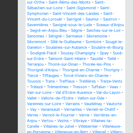
sur-Orthe
-
Saint-Rémy-des-Monts
-
Saint-
Sébastien-sur-Loire
-
Saint-Sigismond
-
Saint-
Symphorien
-
Saint-Vincent-des-Landes
-
Saint-
Vincent-du-Lorouër
-
Sarrigné
-
Saumur
-
Sautron
-
Savennières
-
Savigné-sous-le-Lude
-
Sceaux-d'Anjou
-
Segré-en-Anjou Bleu
-
Ségrie
-
Seiches-sur-le-Loir
-
Senonnes
-
Sérigné
-
Sermaise
-
Sèvremoine
-
Sèvremont
-
Sillé-le-Guillaume
-
Somloire
-
Sougé-le-
Ganelon
-
Soulaines-sur-Aubance
-
Soulaire-et-Bourg
-
Souligné-Flacé
-
Souzay-Champigny
-
Spay
-
Sucé-
sur-Erdre
-
Talmont-Saint-Hilaire
-
Tassillé
-
Teillé
-
Terranjou
-
Thoiré-sur-Dinan
-
Thorée-les-Pins
-
Thorigné-d'Anjou
-
Thorigné-en-Charnie
-
Thorigny
-
Tiercé
-
Tiffauges
-
Torcé-Viviers-en-Charnie
-
Touvois
-
Trans
-
Treffieux
-
Treillières
-
Treize-Vents
-
Trélazé
-
Trémentines
-
Tresson
-
Tuffalun
-
Vaas
-
Vair-sur-Loire
-
Val d'Erdre-Auxence
-
Val-du-Layon
-
Vallet
-
Vallons-de-l'Erdre
-
Vallon-sur-Gée
-
Varennes-sur-Loire
-
Varrains
-
Vaudelnay
-
Vautorte
-
Vay
-
Venansault
-
Vernantes
-
Verneil-le-Chétif
-
Vernie
-
Vernoil-le-Fourrier
-
Verrie
-
Verrières-en-
Anjou
-
Vertou
-
Vezins
-
Vibraye
-
Villaines-la-
Carelle
-
Villaines-la-Juhel
-
Villebernier
-
Villeneuve-
en-Perseigne
-
Villeneuve-en-Retz
-
Villepail
-
Villiers-