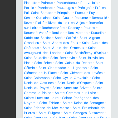
Pissotte
-
Poiroux
-
Pontchâteau
-
Pontvallain
-
Pornic
-
Pornichet
-
Pouzauges
-
Précigné
-
Pré-en-
Pail-Saint-Samson
-
Prinquiau
-
Puceul
-
Puy-de-
Serre
-
Quelaines-Saint-Gault
-
Réaumur
-
Remouillé
-
Rezé
-
Riaillé
-
Rives-du-Loir-en-Anjou
-
Rochefort-
sur-Loire
-
Rocheservière
-
Rosnay
-
Rouans
-
Rouessé-Vassé
-
Rouillon
-
Rou-Marson
-
Ruaudin
-
Sablé-sur-Sarthe
-
Sacé
-
Saffré
-
Saint-Aignan-
Grandlieu
-
Saint-André-des-Eaux
-
Saint-Aubin-des-
Châteaux
-
Saint-Aubin-des-Ormeaux
-
Saint-
Avaugourd-des-Landes
-
Saint-Barthélemy-d'Anjou
-
Saint-Baudelle
-
Saint-Berthevin
-
Saint-Brevin-les-
Pins
-
Saint-Brice
-
Saint-Calais-du-Désert
-
Saint-
Célerin
-
Saint-Christophe-du-Ligneron
-
Saint-
Clément-de-la-Place
-
Saint-Clément-des-Levées
-
Saint-Colomban
-
Saint-Cyr-le-Gravelais
-
Saint-
Denis-de-Gastines
-
Saint-Denis-d'Orques
-
Saint-
Denis-du-Payré
-
Sainte-Anne-sur-Brivet
-
Sainte-
Gemme-la-Plaine
-
Sainte-Gemmes-sur-Loire
-
Sainte-Luce-sur-Loire
-
Sainte-Radégonde-des-
Noyers
-
Saint-Erblon
-
Sainte-Reine-de-Bretagne
-
Saint-Étienne-de-Mer-Morte
-
Saint-Fraimbault-de-
Prières
-
Saint-Fulgent
-
Saint-Georges-Buttavent
-
Saint-Georges-le-Gaultier
-
Saint-Georges-sur-Erve
-