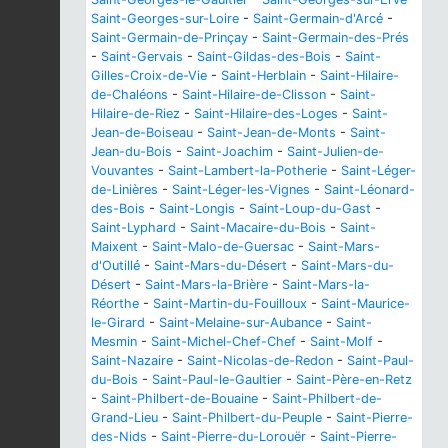
Saint-Georges-sur-Loire
-
Saint-Germain-d'Arcé
-
Saint-Germain-de-Prinçay
-
Saint-Germain-des-Prés
-
Saint-Gervais
-
Saint-Gildas-des-Bois
-
Saint-
Gilles-Croix-de-Vie
-
Saint-Herblain
-
Saint-Hilaire-
de-Chaléons
-
Saint-Hilaire-de-Clisson
-
Saint-
Hilaire-de-Riez
-
Saint-Hilaire-des-Loges
-
Saint-
Jean-de-Boiseau
-
Saint-Jean-de-Monts
-
Saint-
Jean-du-Bois
-
Saint-Joachim
-
Saint-Julien-de-
Vouvantes
-
Saint-Lambert-la-Potherie
-
Saint-Léger-
de-Linières
-
Saint-Léger-les-Vignes
-
Saint-Léonard-
des-Bois
-
Saint-Longis
-
Saint-Loup-du-Gast
-
Saint-Lyphard
-
Saint-Macaire-du-Bois
-
Saint-
Maixent
-
Saint-Malo-de-Guersac
-
Saint-Mars-
d'Outillé
-
Saint-Mars-du-Désert
-
Saint-Mars-du-
Désert
-
Saint-Mars-la-Brière
-
Saint-Mars-la-
Réorthe
-
Saint-Martin-du-Fouilloux
-
Saint-Maurice-
le-Girard
-
Saint-Melaine-sur-Aubance
-
Saint-
Mesmin
-
Saint-Michel-Chef-Chef
-
Saint-Molf
-
Saint-Nazaire
-
Saint-Nicolas-de-Redon
-
Saint-Paul-
du-Bois
-
Saint-Paul-le-Gaultier
-
Saint-Père-en-Retz
-
Saint-Philbert-de-Bouaine
-
Saint-Philbert-de-
Grand-Lieu
-
Saint-Philbert-du-Peuple
-
Saint-Pierre-
des-Nids
-
Saint-Pierre-du-Lorouër
-
Saint-Pierre-