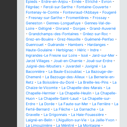
Épieds
-
Erdre-en-Anjou
-
Ernée
-
Étriché
-
Évron
-
Fégréac
-
Fercé-sur-Sarthe
-
Fontaine-Couverte
-
Fontenay-le-Comte
-
Fontevraud-l'Abbaye
-
Fougeré
-
Fresnay-sur-Sarthe
-
Fromentières
-
Frossay
-
Geneston
-
Gennes-Longuefuye
-
Gennes-Val-de-
Loire
-
Gétigné
-
Givrand
-
Gorges
-
Grand-Auverné
-
Grandchamps-des-Fontaines
-
Gréez-sur-Roc
-
Grez-en-Bouère
-
Grez-Neuville
-
Guémené-Penfao
-
Guenrouet
-
Guérande
-
Hambers
-
Hardanges
-
Haute-Goulaine
-
Herbignac
-
Héric
-
Indre
-
Ingrandes-Le Fresne sur Loire
-
Issé
-
Jard-sur-Mer
-
Jarzé Villages
-
Joué-en-Charnie
-
Joué-sur-Erdre
-
Juigné-des-Moutiers
-
Juvardeil
-
Juvigné
-
La
Baconnière
-
La Baule-Escoublac
-
La Bazouge-de-
Chemeré
-
La Bazouge-des-Alleux
-
La Bernerie-en-
Retz
-
La Boissière-du-Doré
-
La Breille-les-Pins
-
La
Chaize-le-Vicomte
-
La Chapelle-des-Marais
-
La
Chapelle-Hermier
-
La Chapelle-Heulin
-
La Chapelle-
Huon
-
La Chapelle-Saint-Laud
-
La Chapelle-sur-
Erdre
-
La Dorée
-
La Faute-sur-Mer
-
La Ferrière
-
La
Ferté-Bernard
-
La Flèche
-
La Garnache
-
La
Gravelle
-
La Grigonnais
-
La Haie-Fouassière
-
Laigné-en-Belin
-
L'Aiguillon-sur-Vie
-
La Jaille-Yvon
-
La Limouzinière
-
La Ménitré
-
La Montagne
-