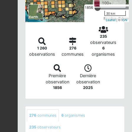
100+
1856
30 km
Nombre d'observa
Leaflet
| ©
IGN
235
observateurs
1 260
276
6
observations
communes
organismes
Première
Dernière
observation
observation
1856
2025
276
communes
6
organismes
235
observateurs