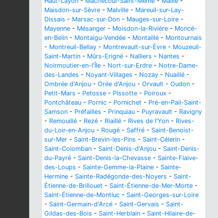
Haut-Layon
-
Machecoul-Saint-Même
-
Maillé
-
Maisdon-sur-Sèvre
-
Malville
-
Mareuil-sur-Lay-
Dissais
-
Marsac-sur-Don
-
Mauges-sur-Loire
-
Mayenne
-
Mésanger
-
Moisdon-la-Rivière
-
Moncé-
en-Belin
-
Montaigu-Vendée
-
Montaillé
-
Montournais
-
Montreuil-Bellay
-
Montrevault-sur-Èvre
-
Mouzeuil-
Saint-Martin
-
Mûrs-Erigné
-
Nalliers
-
Nantes
-
Noirmoutier-en-l'Île
-
Nort-sur-Erdre
-
Notre-Dame-
des-Landes
-
Noyant-Villages
-
Nozay
-
Nuaillé
-
Ombrée d'Anjou
-
Orée d'Anjou
-
Orvault
-
Oudon
-
Petit-Mars
-
Petosse
-
Pissotte
-
Poiroux
-
Pontchâteau
-
Pornic
-
Pornichet
-
Pré-en-Pail-Saint-
Samson
-
Préfailles
-
Prinquiau
-
Puyravault
-
Ravigny
-
Remouillé
-
Rezé
-
Riaillé
-
Rives de l'Yon
-
Rives-
du-Loir-en-Anjou
-
Rougé
-
Saffré
-
Saint-Benoist-
sur-Mer
-
Saint-Brevin-les-Pins
-
Saint-Célerin
-
Saint-Colomban
-
Saint-Denis-d'Anjou
-
Saint-Denis-
du-Payré
-
Saint-Denis-la-Chevasse
-
Sainte-Flaive-
des-Loups
-
Sainte-Gemme-la-Plaine
-
Sainte-
Hermine
-
Sainte-Radégonde-des-Noyers
-
Saint-
Étienne-de-Brillouet
-
Saint-Étienne-de-Mer-Morte
-
Saint-Étienne-de-Montluc
-
Saint-Georges-sur-Loire
-
Saint-Germain-d'Arcé
-
Saint-Gervais
-
Saint-
Gildas-des-Bois
-
Saint-Herblain
-
Saint-Hilaire-de-