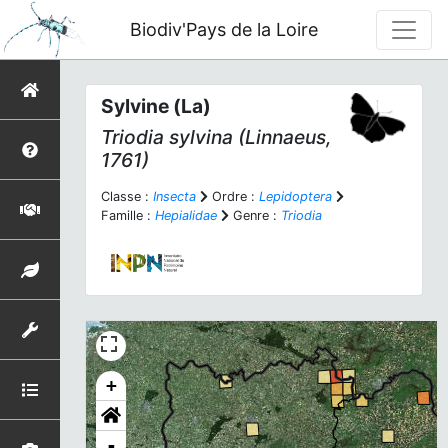
Biodiv'Pays de la Loire
Sylvine (La)
Triodia sylvina
(Linnaeus,
1761)
Classe :
Insecta
Ordre :
Lepidoptera
Famille :
Hepialidae
Genre :
Triodia
+
-