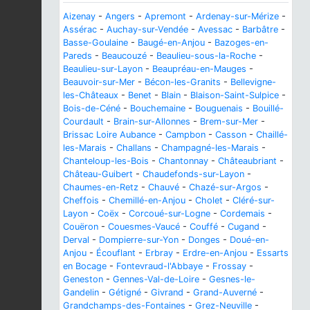
Aizenay
-
Angers
-
Apremont
-
Ardenay-sur-Mérize
-
Assérac
-
Auchay-sur-Vendée
-
Avessac
-
Barbâtre
-
Basse-Goulaine
-
Baugé-en-Anjou
-
Bazoges-en-
Pareds
-
Beaucouzé
-
Beaulieu-sous-la-Roche
-
Beaulieu-sur-Layon
-
Beaupréau-en-Mauges
-
Beauvoir-sur-Mer
-
Bécon-les-Granits
-
Bellevigne-
les-Châteaux
-
Benet
-
Blain
-
Blaison-Saint-Sulpice
-
Bois-de-Céné
-
Bouchemaine
-
Bouguenais
-
Bouillé-
Courdault
-
Brain-sur-Allonnes
-
Brem-sur-Mer
-
Brissac Loire Aubance
-
Campbon
-
Casson
-
Chaillé-
les-Marais
-
Challans
-
Champagné-les-Marais
-
Chanteloup-les-Bois
-
Chantonnay
-
Châteaubriant
-
Château-Guibert
-
Chaudefonds-sur-Layon
-
Chaumes-en-Retz
-
Chauvé
-
Chazé-sur-Argos
-
Cheffois
-
Chemillé-en-Anjou
-
Cholet
-
Cléré-sur-
Layon
-
Coëx
-
Corcoué-sur-Logne
-
Cordemais
-
Couëron
-
Couesmes-Vaucé
-
Couffé
-
Cugand
-
Derval
-
Dompierre-sur-Yon
-
Donges
-
Doué-en-
Anjou
-
Écouflant
-
Erbray
-
Erdre-en-Anjou
-
Essarts
en Bocage
-
Fontevraud-l'Abbaye
-
Frossay
-
Geneston
-
Gennes-Val-de-Loire
-
Gesnes-le-
Gandelin
-
Gétigné
-
Givrand
-
Grand-Auverné
-
Grandchamps-des-Fontaines
-
Grez-Neuville
-