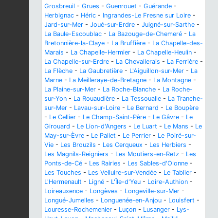
Grosbreuil
-
Grues
-
Guenrouet
-
Guérande
-
Herbignac
-
Héric
-
Ingrandes-Le Fresne sur Loire
-
Jard-sur-Mer
-
Joué-sur-Erdre
-
Juigné-sur-Sarthe
-
La Baule-Escoublac
-
La Bazouge-de-Chemeré
-
La
Bretonnière-la-Claye
-
La Bruffière
-
La Chapelle-des-
Marais
-
La Chapelle-Hermier
-
La Chapelle-Heulin
-
La Chapelle-sur-Erdre
-
La Chevallerais
-
La Ferrière
-
La Flèche
-
La Gaubretière
-
L'Aiguillon-sur-Mer
-
La
Marne
-
La Meilleraye-de-Bretagne
-
La Montagne
-
La Plaine-sur-Mer
-
La Roche-Blanche
-
La Roche-
sur-Yon
-
La Rouaudière
-
La Tessoualle
-
La Tranche-
sur-Mer
-
Lavau-sur-Loire
-
Le Bernard
-
Le Boupère
-
Le Cellier
-
Le Champ-Saint-Père
-
Le Gâvre
-
Le
Girouard
-
Le Lion-d'Angers
-
Le Luart
-
Le Mans
-
Le
May-sur-Èvre
-
Le Pallet
-
Le Perrier
-
Le Poiré-sur-
Vie
-
Les Brouzils
-
Les Cerqueux
-
Les Herbiers
-
Les Magnils-Reigniers
-
Les Moutiers-en-Retz
-
Les
Ponts-de-Cé
-
Les Rairies
-
Les Sables-d'Olonne
-
Les Touches
-
Les Velluire-sur-Vendée
-
Le Tablier
-
L'Hermenault
-
Ligné
-
L'Île-d'Yeu
-
Loire-Authion
-
Loireauxence
-
Longèves
-
Longeville-sur-Mer
-
Longué-Jumelles
-
Longuenée-en-Anjou
-
Louisfert
-
Louresse-Rochemenier
-
Luçon
-
Lusanger
-
Lys-