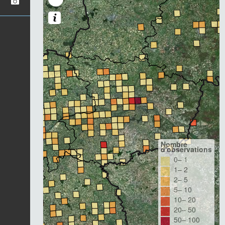
Nombre
d'observations
0– 1
1– 2
2– 5
5– 10
10– 20
20– 50
50– 100