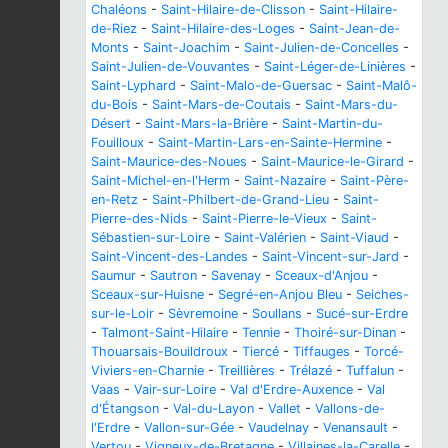
Chaléons
-
Saint-Hilaire-de-Clisson
-
Saint-Hilaire-
de-Riez
-
Saint-Hilaire-des-Loges
-
Saint-Jean-de-
Monts
-
Saint-Joachim
-
Saint-Julien-de-Concelles
-
Saint-Julien-de-Vouvantes
-
Saint-Léger-de-Linières
-
Saint-Lyphard
-
Saint-Malo-de-Guersac
-
Saint-Malô-
du-Bois
-
Saint-Mars-de-Coutais
-
Saint-Mars-du-
Désert
-
Saint-Mars-la-Brière
-
Saint-Martin-du-
Fouilloux
-
Saint-Martin-Lars-en-Sainte-Hermine
-
Saint-Maurice-des-Noues
-
Saint-Maurice-le-Girard
-
Saint-Michel-en-l'Herm
-
Saint-Nazaire
-
Saint-Père-
en-Retz
-
Saint-Philbert-de-Grand-Lieu
-
Saint-
Pierre-des-Nids
-
Saint-Pierre-le-Vieux
-
Saint-
Sébastien-sur-Loire
-
Saint-Valérien
-
Saint-Viaud
-
Saint-Vincent-des-Landes
-
Saint-Vincent-sur-Jard
-
Saumur
-
Sautron
-
Savenay
-
Sceaux-d'Anjou
-
Sceaux-sur-Huisne
-
Segré-en-Anjou Bleu
-
Seiches-
sur-le-Loir
-
Sèvremoine
-
Soullans
-
Sucé-sur-Erdre
-
Talmont-Saint-Hilaire
-
Tennie
-
Thoiré-sur-Dinan
-
Thouarsais-Bouildroux
-
Tiercé
-
Tiffauges
-
Torcé-
Viviers-en-Charnie
-
Treillières
-
Trélazé
-
Tuffalun
-
Vaas
-
Vair-sur-Loire
-
Val d'Erdre-Auxence
-
Val
d'Étangson
-
Val-du-Layon
-
Vallet
-
Vallons-de-
l'Erdre
-
Vallon-sur-Gée
-
Vaudelnay
-
Venansault
-
Vertou
-
Vigneux-de-Bretagne
-
Villaines-la-Carelle
-