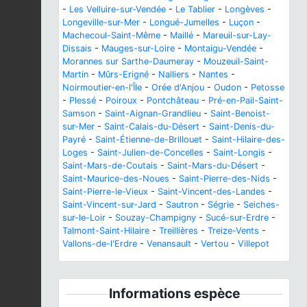
-
Les Velluire-sur-Vendée
-
Le Tablier
-
Longèves
-
Longeville-sur-Mer
-
Longué-Jumelles
-
Luçon
-
Machecoul-Saint-Même
-
Maillé
-
Mareuil-sur-Lay-
Dissais
-
Mauges-sur-Loire
-
Montaigu-Vendée
-
Morannes sur Sarthe-Daumeray
-
Mouzeuil-Saint-
Martin
-
Mûrs-Erigné
-
Nalliers
-
Nantes
-
Noirmoutier-en-l'Île
-
Orée d'Anjou
-
Oudon
-
Petosse
-
Plessé
-
Poiroux
-
Pontchâteau
-
Pré-en-Pail-Saint-
Samson
-
Saint-Aignan-Grandlieu
-
Saint-Benoist-
sur-Mer
-
Saint-Calais-du-Désert
-
Saint-Denis-du-
Payré
-
Saint-Étienne-de-Brillouet
-
Saint-Hilaire-des-
Loges
-
Saint-Julien-de-Concelles
-
Saint-Longis
-
Saint-Mars-de-Coutais
-
Saint-Mars-du-Désert
-
Saint-Maurice-des-Noues
-
Saint-Pierre-des-Nids
-
Saint-Pierre-le-Vieux
-
Saint-Vincent-des-Landes
-
Saint-Vincent-sur-Jard
-
Sautron
-
Ségrie
-
Seiches-
sur-le-Loir
-
Souzay-Champigny
-
Sucé-sur-Erdre
-
Talmont-Saint-Hilaire
-
Treillières
-
Treize-Vents
-
Vallons-de-l'Erdre
-
Venansault
-
Vertou
-
Villepot
Informations espèce