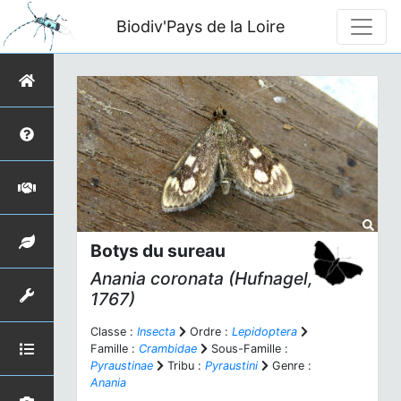
Biodiv'Pays de la Loire
Botys du sureau
Anania coronata
(Hufnagel,
1767)
Classe :
Insecta
Ordre :
Lepidoptera
Famille :
Crambidae
Sous-Famille :
Pyraustinae
Tribu :
Pyraustini
Genre :
Anania