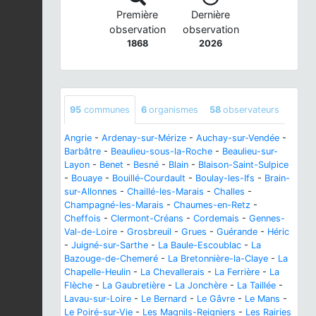
Première
Dernière
observation
observation
1868
2026
95
communes
6
organismes
58
observateurs
Angrie
-
Ardenay-sur-Mérize
-
Auchay-sur-Vendée
-
Barbâtre
-
Beaulieu-sous-la-Roche
-
Beaulieu-sur-
Layon
-
Benet
-
Besné
-
Blain
-
Blaison-Saint-Sulpice
-
Bouaye
-
Bouillé-Courdault
-
Boulay-les-Ifs
-
Brain-
sur-Allonnes
-
Chaillé-les-Marais
-
Challes
-
Champagné-les-Marais
-
Chaumes-en-Retz
-
Cheffois
-
Clermont-Créans
-
Cordemais
-
Gennes-
Val-de-Loire
-
Grosbreuil
-
Grues
-
Guérande
-
Héric
-
Juigné-sur-Sarthe
-
La Baule-Escoublac
-
La
Bazouge-de-Chemeré
-
La Bretonnière-la-Claye
-
La
Chapelle-Heulin
-
La Chevallerais
-
La Ferrière
-
La
Flèche
-
La Gaubretière
-
La Jonchère
-
La Taillée
-
Lavau-sur-Loire
-
Le Bernard
-
Le Gâvre
-
Le Mans
-
Le Poiré-sur-Vie
-
Les Magnils-Reigniers
-
Les Rairies