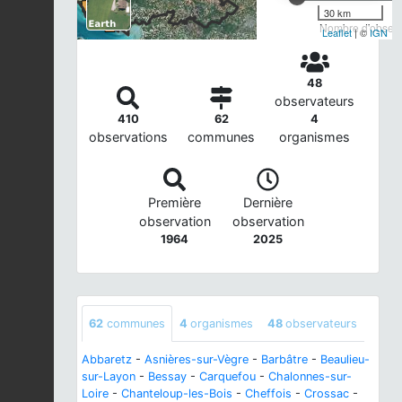
30 km
Nombre d'observa
Leaflet
| ©
IGN
48
observateurs
410
62
4
observations
communes
organismes
Première
Dernière
observation
observation
1964
2025
62
communes
4
organismes
48
observateurs
Abbaretz
-
Asnières-sur-Vègre
-
Barbâtre
-
Beaulieu-
sur-Layon
-
Bessay
-
Carquefou
-
Chalonnes-sur-
Loire
-
Chanteloup-les-Bois
-
Cheffois
-
Crossac
-