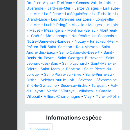
Doué-en-Anjou
-
Drefféac
-
Gennes-Val-de-Loire
-
Guérande
-
Jard-sur-Mer
-
Jarzé Villages
-
La Faute-
sur-Mer
-
La Flèche
-
La Séguinière
-
La Turballe
-
Le
Grand-Lucé
-
Les Garennes sur Loire
-
Longeville-
sur-Mer
-
Luché-Pringé
-
Malville
-
Mauges-sur-Loire
-
Mayet
-
Mézangers
-
Montreuil-Bellay
-
Montreuil-
le-Chétif
-
Mouchamps
-
Neufchâtel-en-Saosnois
-
Notre-Dame-des-Landes
-
Nozay
-
Piriac-sur-Mer
-
Pré-en-Pail-Saint-Samson
-
Rou-Marson
-
Saint-
André-des-Eaux
-
Saint-Calais-du-Désert
-
Saint-
Denis-du-Payré
-
Saint-Georges-Buttavent
-
Saint-
Léonard-des-Bois
-
Saint-Lyphard
-
Saint-Mars-la-
Brière
-
Saint-Mars-la-Réorthe
-
Saint-Pierre-du-
Lorouër
-
Saint-Pierre-sur-Erve
-
Saint-Pierre-sur-
Orthe
-
Seiches-sur-le-Loir
-
Sévérac
-
Sèvremoine
-
Sillé-le-Guillaume
-
Sucé-sur-Erdre
-
Turquant
-
Val-
du-Layon
-
Verrie
-
Vibraye
-
Villaines-la-Carelle
-
Villepail
-
Villiers-Charlemagne
-
Vivy
-
Yvré-le-Pôlin
Informations espèce
Synonymes