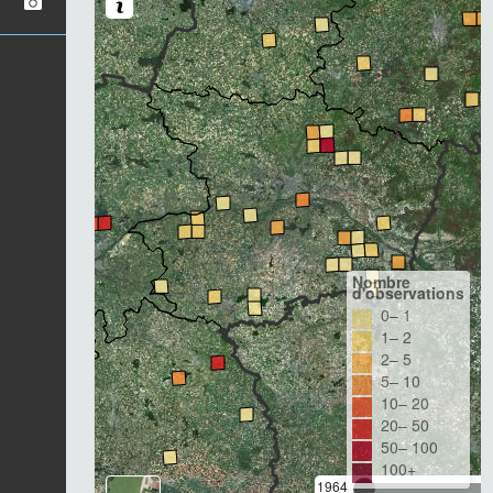
Nombre
d'observations
0– 1
1– 2
2– 5
5– 10
10– 20
20– 50
50– 100
100+
1964