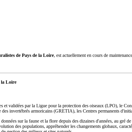
uralistes de Pays de la Loire
, est actuellement en cours de maintenance
 la Loire
s et validées par la Ligue pour la protection des oiseaux (LPO), le Con
des invertébrés armoricains (GRETIA), les Centres permanents d'initia
s données sur la faune et la flore depuis des dizaines d'années, au gré de 
volution des populations, appréhender les changements globaux, caractérise
e gestion des milieux et sites naturels.