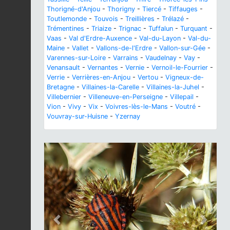
Thorigné-d'Anjou
-
Thorigny
-
Tiercé
-
Tiffauges
-
Toutlemonde
-
Touvois
-
Treillières
-
Trélazé
-
Trémentines
-
Triaize
-
Trignac
-
Tuffalun
-
Turquant
-
Vaas
-
Val d'Erdre-Auxence
-
Val-du-Layon
-
Val-du-
Maine
-
Vallet
-
Vallons-de-l'Erdre
-
Vallon-sur-Gée
-
Varennes-sur-Loire
-
Varrains
-
Vaudelnay
-
Vay
-
Venansault
-
Vernantes
-
Vernie
-
Vernoil-le-Fourrier
-
Verrie
-
Verrières-en-Anjou
-
Vertou
-
Vigneux-de-
Bretagne
-
Villaines-la-Carelle
-
Villaines-la-Juhel
-
Villebernier
-
Villeneuve-en-Perseigne
-
Villepail
-
Vion
-
Vivy
-
Vix
-
Voivres-lès-le-Mans
-
Voutré
-
Vouvray-sur-Huisne
-
Yzernay
Previous
Next