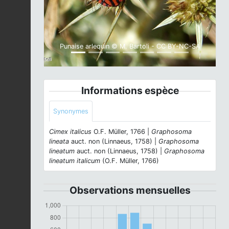
Punaise arlequin © M. Bartoli - CC BY-NC-SA
Informations espèce
Synonymes
Cimex italicus
O.F. Müller, 1766 |
Graphosoma
lineata
auct. non (Linnaeus, 1758) |
Graphosoma
lineatum
auct. non (Linnaeus, 1758) |
Graphosoma
lineatum italicum
(O.F. Müller, 1766)
Observations mensuelles