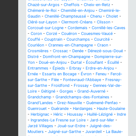
Chazé-sur-Argos
-
Cheffois
-
Cheix-en-Retz
-
Chémeré-le-Roi
-
Chemillé-en-Anjou
-
Chemiré-le-
Gaudin
-
Chenillé-Champteussé
-
Chenu
-
Cholet
-
Cléré-sur-Layon
-
Clermont-Créans
-
Clisson
-
Corcoué-sur-Logne
-
Cordemais
-
Cornillé-les-Caves
-
Coron
-
Corzé
-
Couëron
-
Couesmes-Vaucé
-
Couffé
-
Couptrain
-
Courchamps
-
Courcité
-
Courléon
-
Crannes-en-Champagne
-
Craon
-
Crosmières
-
Crossac
-
Denée
-
Dénezé-sous-Doué
-
Distré
-
Domfront-en-Champagne
-
Dompierre-sur-
Yon
-
Doué-en-Anjou
-
Durtal
-
Écouflant
-
Écuillé
-
Entrammes
-
Épieds
-
Erbray
-
Erdre-en-Anjou
-
Ernée
-
Essarts en Bocage
-
Évron
-
Feneu
-
Fercé-
sur-Sarthe
-
Flée
-
Fontevraud-l'Abbaye
-
Fresnay-
sur-Sarthe
-
Froidfond
-
Frossay
-
Gennes-Val-de-
Loire
-
Gétigné
-
Gorges
-
Grand-Auverné
-
Grandchamp
-
Grandchamps-des-Fontaines
-
Grand'Landes
-
Grez-Neuville
-
Guémené-Penfao
-
Guenrouet
-
Guérande
-
Hardanges
-
Haute-Goulaine
-
Herbignac
-
Héric
-
Houssay
-
Huillé-Lézigné
-
Indre
-
Ingrandes-Le Fresne sur Loire
-
Jard-sur-Mer
-
Jarzé Villages
-
Joué-sur-Erdre
-
Juigné-des-
Moutiers
-
Juigné-sur-Sarthe
-
Juvardeil
-
La Baule-