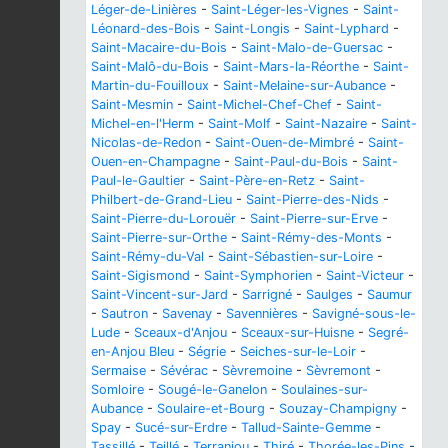
Léger-de-Linières
-
Saint-Léger-les-Vignes
-
Saint-
Léonard-des-Bois
-
Saint-Longis
-
Saint-Lyphard
-
Saint-Macaire-du-Bois
-
Saint-Malo-de-Guersac
-
Saint-Malô-du-Bois
-
Saint-Mars-la-Réorthe
-
Saint-
Martin-du-Fouilloux
-
Saint-Melaine-sur-Aubance
-
Saint-Mesmin
-
Saint-Michel-Chef-Chef
-
Saint-
Michel-en-l'Herm
-
Saint-Molf
-
Saint-Nazaire
-
Saint-
Nicolas-de-Redon
-
Saint-Ouen-de-Mimbré
-
Saint-
Ouen-en-Champagne
-
Saint-Paul-du-Bois
-
Saint-
Paul-le-Gaultier
-
Saint-Père-en-Retz
-
Saint-
Philbert-de-Grand-Lieu
-
Saint-Pierre-des-Nids
-
Saint-Pierre-du-Lorouër
-
Saint-Pierre-sur-Erve
-
Saint-Pierre-sur-Orthe
-
Saint-Rémy-des-Monts
-
Saint-Rémy-du-Val
-
Saint-Sébastien-sur-Loire
-
Saint-Sigismond
-
Saint-Symphorien
-
Saint-Victeur
-
Saint-Vincent-sur-Jard
-
Sarrigné
-
Saulges
-
Saumur
-
Sautron
-
Savenay
-
Savennières
-
Savigné-sous-le-
Lude
-
Sceaux-d'Anjou
-
Sceaux-sur-Huisne
-
Segré-
en-Anjou Bleu
-
Ségrie
-
Seiches-sur-le-Loir
-
Sermaise
-
Sévérac
-
Sèvremoine
-
Sèvremont
-
Somloire
-
Sougé-le-Ganelon
-
Soulaines-sur-
Aubance
-
Soulaire-et-Bourg
-
Souzay-Champigny
-
Spay
-
Sucé-sur-Erdre
-
Tallud-Sainte-Gemme
-
Tassillé
-
Teillé
-
Terranjou
-
Thiré
-
Thorée-les-Pins
-