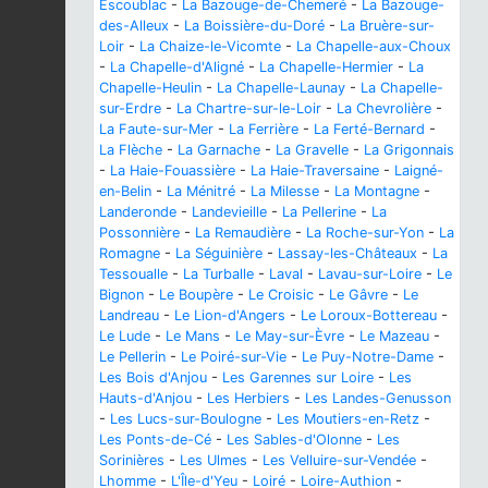
Escoublac
-
La Bazouge-de-Chemeré
-
La Bazouge-
des-Alleux
-
La Boissière-du-Doré
-
La Bruère-sur-
Loir
-
La Chaize-le-Vicomte
-
La Chapelle-aux-Choux
-
La Chapelle-d'Aligné
-
La Chapelle-Hermier
-
La
Chapelle-Heulin
-
La Chapelle-Launay
-
La Chapelle-
sur-Erdre
-
La Chartre-sur-le-Loir
-
La Chevrolière
-
La Faute-sur-Mer
-
La Ferrière
-
La Ferté-Bernard
-
La Flèche
-
La Garnache
-
La Gravelle
-
La Grigonnais
-
La Haie-Fouassière
-
La Haie-Traversaine
-
Laigné-
en-Belin
-
La Ménitré
-
La Milesse
-
La Montagne
-
Landeronde
-
Landevieille
-
La Pellerine
-
La
Possonnière
-
La Remaudière
-
La Roche-sur-Yon
-
La
Romagne
-
La Séguinière
-
Lassay-les-Châteaux
-
La
Tessoualle
-
La Turballe
-
Laval
-
Lavau-sur-Loire
-
Le
Bignon
-
Le Boupère
-
Le Croisic
-
Le Gâvre
-
Le
Landreau
-
Le Lion-d'Angers
-
Le Loroux-Bottereau
-
Le Lude
-
Le Mans
-
Le May-sur-Èvre
-
Le Mazeau
-
Le Pellerin
-
Le Poiré-sur-Vie
-
Le Puy-Notre-Dame
-
Les Bois d'Anjou
-
Les Garennes sur Loire
-
Les
Hauts-d'Anjou
-
Les Herbiers
-
Les Landes-Genusson
-
Les Lucs-sur-Boulogne
-
Les Moutiers-en-Retz
-
Les Ponts-de-Cé
-
Les Sables-d'Olonne
-
Les
Sorinières
-
Les Ulmes
-
Les Velluire-sur-Vendée
-
Lhomme
-
L'Île-d'Yeu
-
Loiré
-
Loire-Authion
-