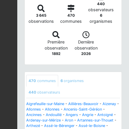
440
observateurs
3 645
470
6
observations
communes
organismes
Première
Dernière
observation
observation
1892
2026
470
communes
6
organismes
440
observateurs
Aigrefeuille-sur-Maine
-
Aillières-Beauvoir
-
Aizenay
-
Allonnes
-
Allonnes
-
Ancenis-Saint-Géréon
-
Ancinnes
-
Andouillé
-
Angers
-
Angrie
-
Antoigné
-
Ardenay-sur-Mérize
-
Aron
-
Artannes-sur-Thouet
-
Arthezé
-
Assé-le-Bérenger
-
Assé-le-Boisne
-