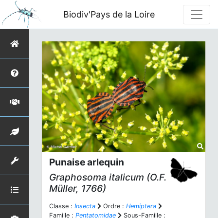
Biodiv'Pays de la Loire
Punaise arlequin
Graphosoma italicum
(O.F.
Müller, 1766)
Classe :
Insecta
Ordre :
Hemiptera
Famille :
Pentatomidae
Sous-Famille :