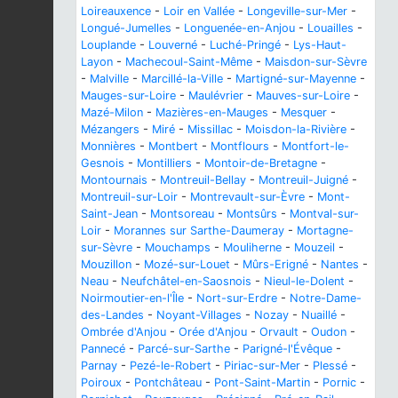
Loireauxence
-
Loir en Vallée
-
Longeville-sur-Mer
-
Longué-Jumelles
-
Longuenée-en-Anjou
-
Louailles
-
Louplande
-
Louverné
-
Luché-Pringé
-
Lys-Haut-
Layon
-
Machecoul-Saint-Même
-
Maisdon-sur-Sèvre
-
Malville
-
Marcillé-la-Ville
-
Martigné-sur-Mayenne
-
Mauges-sur-Loire
-
Maulévrier
-
Mauves-sur-Loire
-
Mazé-Milon
-
Mazières-en-Mauges
-
Mesquer
-
Mézangers
-
Miré
-
Missillac
-
Moisdon-la-Rivière
-
Monnières
-
Montbert
-
Montflours
-
Montfort-le-
Gesnois
-
Montilliers
-
Montoir-de-Bretagne
-
Montournais
-
Montreuil-Bellay
-
Montreuil-Juigné
-
Montreuil-sur-Loir
-
Montrevault-sur-Èvre
-
Mont-
Saint-Jean
-
Montsoreau
-
Montsûrs
-
Montval-sur-
Loir
-
Morannes sur Sarthe-Daumeray
-
Mortagne-
sur-Sèvre
-
Mouchamps
-
Mouliherne
-
Mouzeil
-
Mouzillon
-
Mozé-sur-Louet
-
Mûrs-Erigné
-
Nantes
-
Neau
-
Neufchâtel-en-Saosnois
-
Nieul-le-Dolent
-
Noirmoutier-en-l'Île
-
Nort-sur-Erdre
-
Notre-Dame-
des-Landes
-
Noyant-Villages
-
Nozay
-
Nuaillé
-
Ombrée d'Anjou
-
Orée d'Anjou
-
Orvault
-
Oudon
-
Pannecé
-
Parcé-sur-Sarthe
-
Parigné-l'Évêque
-
Parnay
-
Pezé-le-Robert
-
Piriac-sur-Mer
-
Plessé
-
Poiroux
-
Pontchâteau
-
Pont-Saint-Martin
-
Pornic
-