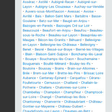
Assérac
-
Astillé
-
Aubigné-Racan
-
Aubigné-sur-
Layon
-
Aubigny-Les Clouzeaux
-
Auchay-sur-Vendée
-
Auvers-sous-Montfaucon
-
Avessac
-
Avoise
-
Avrillé
-
Bais
-
Ballon-Saint Mars
-
Barbâtre
-
Basse-
Goulaine
-
Batz-sur-Mer
-
Baugé-en-Anjou
-
Bazoges-en-Pareds
-
Bazouges Cré sur Loir
-
Beaucouzé
-
Beaufort-en-Anjou
-
Beaufou
-
Beaulieu-
sous-la-Roche
-
Beaulieu-sur-Layon
-
Beaupréau-en-
Mauges
-
Bécon-les-Granits
-
Béhuard
-
Bellevigne-
en-Layon
-
Bellevigne-les-Châteaux
-
Bellevigny
-
Benet
-
Besné
-
Bessé-sur-Braye
-
Bierné-les-Villages
-
Blain
-
Blaison-Saint-Sulpice
-
Bonchamp-lès-Laval
-
Bouaye
-
Bouchamps-lès-Craon
-
Bouchemaine
-
Bouguenais
-
Bouillé-Ménard
-
Boulay-les-Ifs
-
Bouloire
-
Boussay
-
Brains
-
Brain-sur-Allonnes
-
Brée
-
Brem-sur-Mer
-
Brette-les-Pins
-
Brissac Loire
Aubance
-
Cantenay-Épinard
-
Carquefou
-
Cérans-
Foulletourte
-
Cernusson
-
Chailland
-
Challain-la-
Potherie
-
Challans
-
Chalonnes-sur-Loire
-
Chambellay
-
Champéon
-
Champfleur
-
Champtocé-
sur-Loire
-
Changé
-
Chanteloup-les-Bois
-
Chantonnay
-
Chanverrie
-
Châteaubriant
-
Château-
Gontier-sur-Mayenne
-
Château-Guibert
-
Chaudefonds-sur-Layon
-
Chaumes-en-Retz
-