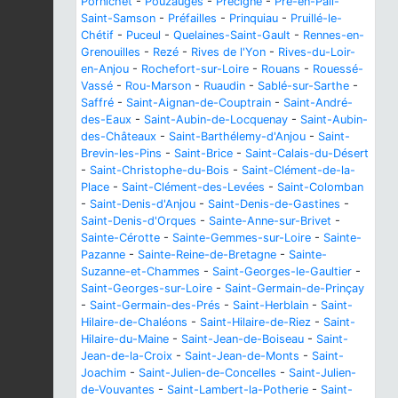
Pornichet
-
Pouzauges
-
Précigné
-
Pré-en-Pail-
Saint-Samson
-
Préfailles
-
Prinquiau
-
Pruillé-le-
Chétif
-
Puceul
-
Quelaines-Saint-Gault
-
Rennes-en-
Grenouilles
-
Rezé
-
Rives de l'Yon
-
Rives-du-Loir-
en-Anjou
-
Rochefort-sur-Loire
-
Rouans
-
Rouessé-
Vassé
-
Rou-Marson
-
Ruaudin
-
Sablé-sur-Sarthe
-
Saffré
-
Saint-Aignan-de-Couptrain
-
Saint-André-
des-Eaux
-
Saint-Aubin-de-Locquenay
-
Saint-Aubin-
des-Châteaux
-
Saint-Barthélemy-d'Anjou
-
Saint-
Brevin-les-Pins
-
Saint-Brice
-
Saint-Calais-du-Désert
-
Saint-Christophe-du-Bois
-
Saint-Clément-de-la-
Place
-
Saint-Clément-des-Levées
-
Saint-Colomban
-
Saint-Denis-d'Anjou
-
Saint-Denis-de-Gastines
-
Saint-Denis-d'Orques
-
Sainte-Anne-sur-Brivet
-
Sainte-Cérotte
-
Sainte-Gemmes-sur-Loire
-
Sainte-
Pazanne
-
Sainte-Reine-de-Bretagne
-
Sainte-
Suzanne-et-Chammes
-
Saint-Georges-le-Gaultier
-
Saint-Georges-sur-Loire
-
Saint-Germain-de-Prinçay
-
Saint-Germain-des-Prés
-
Saint-Herblain
-
Saint-
Hilaire-de-Chaléons
-
Saint-Hilaire-de-Riez
-
Saint-
Hilaire-du-Maine
-
Saint-Jean-de-Boiseau
-
Saint-
Jean-de-la-Croix
-
Saint-Jean-de-Monts
-
Saint-
Joachim
-
Saint-Julien-de-Concelles
-
Saint-Julien-
de-Vouvantes
-
Saint-Lambert-la-Potherie
-
Saint-