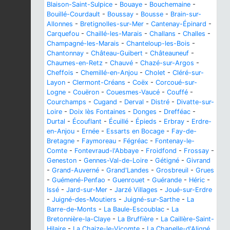
Blaison-Saint-Sulpice
-
Bouaye
-
Bouchemaine
-
Bouillé-Courdault
-
Boussay
-
Bousse
-
Brain-sur-
Allonnes
-
Bretignolles-sur-Mer
-
Cantenay-Épinard
-
Carquefou
-
Chaillé-les-Marais
-
Challans
-
Challes
-
Champagné-les-Marais
-
Chanteloup-les-Bois
-
Chantonnay
-
Château-Guibert
-
Châteauneuf
-
Chaumes-en-Retz
-
Chauvé
-
Chazé-sur-Argos
-
Cheffois
-
Chemillé-en-Anjou
-
Cholet
-
Cléré-sur-
Layon
-
Clermont-Créans
-
Coëx
-
Corcoué-sur-
Logne
-
Couëron
-
Couesmes-Vaucé
-
Couffé
-
Courchamps
-
Cugand
-
Derval
-
Distré
-
Divatte-sur-
Loire
-
Doix lès Fontaines
-
Donges
-
Drefféac
-
Durtal
-
Écouflant
-
Écuillé
-
Épieds
-
Erbray
-
Erdre-
en-Anjou
-
Ernée
-
Essarts en Bocage
-
Fay-de-
Bretagne
-
Faymoreau
-
Fégréac
-
Fontenay-le-
Comte
-
Fontevraud-l'Abbaye
-
Froidfond
-
Frossay
-
Geneston
-
Gennes-Val-de-Loire
-
Gétigné
-
Givrand
-
Grand-Auverné
-
Grand'Landes
-
Grosbreuil
-
Grues
-
Guémené-Penfao
-
Guenrouet
-
Guérande
-
Héric
-
Issé
-
Jard-sur-Mer
-
Jarzé Villages
-
Joué-sur-Erdre
-
Juigné-des-Moutiers
-
Juigné-sur-Sarthe
-
La
Barre-de-Monts
-
La Baule-Escoublac
-
La
Bretonnière-la-Claye
-
La Bruffière
-
La Caillère-Saint-
Hilaire
-
La Chaize-le-Vicomte
-
La Chapelle-d'Aligné