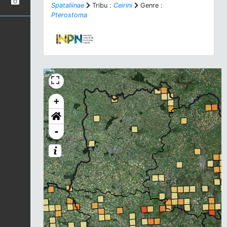
Spataliinae
Tribu :
Ceirini
Genre :
Pterostoma
+
-