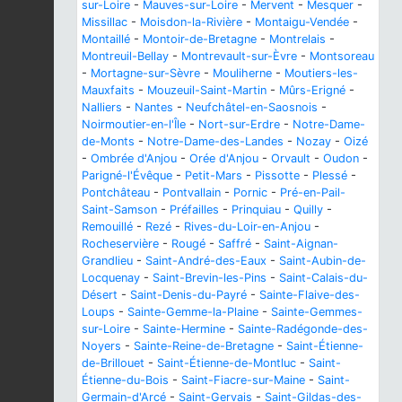
sur-Loire
-
Mauves-sur-Loire
-
Mervent
-
Mesquer
-
Missillac
-
Moisdon-la-Rivière
-
Montaigu-Vendée
-
Montaillé
-
Montoir-de-Bretagne
-
Montrelais
-
Montreuil-Bellay
-
Montrevault-sur-Èvre
-
Montsoreau
-
Mortagne-sur-Sèvre
-
Mouliherne
-
Moutiers-les-
Mauxfaits
-
Mouzeuil-Saint-Martin
-
Mûrs-Erigné
-
Nalliers
-
Nantes
-
Neufchâtel-en-Saosnois
-
Noirmoutier-en-l'Île
-
Nort-sur-Erdre
-
Notre-Dame-
de-Monts
-
Notre-Dame-des-Landes
-
Nozay
-
Oizé
-
Ombrée d'Anjou
-
Orée d'Anjou
-
Orvault
-
Oudon
-
Parigné-l'Évêque
-
Petit-Mars
-
Pissotte
-
Plessé
-
Pontchâteau
-
Pontvallain
-
Pornic
-
Pré-en-Pail-
Saint-Samson
-
Préfailles
-
Prinquiau
-
Quilly
-
Remouillé
-
Rezé
-
Rives-du-Loir-en-Anjou
-
Rocheservière
-
Rougé
-
Saffré
-
Saint-Aignan-
Grandlieu
-
Saint-André-des-Eaux
-
Saint-Aubin-de-
Locquenay
-
Saint-Brevin-les-Pins
-
Saint-Calais-du-
Désert
-
Saint-Denis-du-Payré
-
Sainte-Flaive-des-
Loups
-
Sainte-Gemme-la-Plaine
-
Sainte-Gemmes-
sur-Loire
-
Sainte-Hermine
-
Sainte-Radégonde-des-
Noyers
-
Sainte-Reine-de-Bretagne
-
Saint-Étienne-
de-Brillouet
-
Saint-Étienne-de-Montluc
-
Saint-
Étienne-du-Bois
-
Saint-Fiacre-sur-Maine
-
Saint-
Germain-d'Arcé
-
Saint-Gervais
-
Saint-Gildas-des-