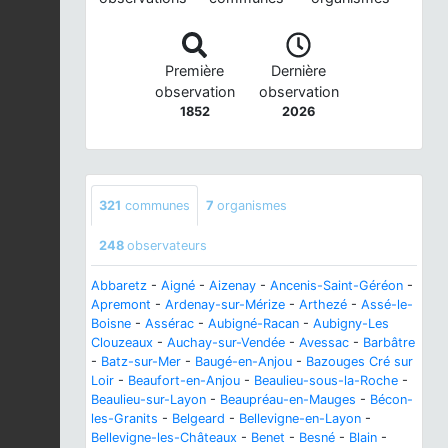
Première
Dernière
observation
observation
1852
2026
321
communes
7
organismes
248
observateurs
Abbaretz
-
Aigné
-
Aizenay
-
Ancenis-Saint-Géréon
-
Apremont
-
Ardenay-sur-Mérize
-
Arthezé
-
Assé-le-
Boisne
-
Assérac
-
Aubigné-Racan
-
Aubigny-Les
Clouzeaux
-
Auchay-sur-Vendée
-
Avessac
-
Barbâtre
-
Batz-sur-Mer
-
Baugé-en-Anjou
-
Bazouges Cré sur
Loir
-
Beaufort-en-Anjou
-
Beaulieu-sous-la-Roche
-
Beaulieu-sur-Layon
-
Beaupréau-en-Mauges
-
Bécon-
les-Granits
-
Belgeard
-
Bellevigne-en-Layon
-
Bellevigne-les-Châteaux
-
Benet
-
Besné
-
Blain
-