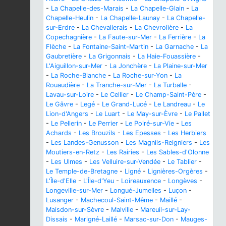
-
La Chapelle-des-Marais
-
La Chapelle-Glain
-
La
Chapelle-Heulin
-
La Chapelle-Launay
-
La Chapelle-
sur-Erdre
-
La Chevallerais
-
La Chevrolière
-
La
Copechagnière
-
La Faute-sur-Mer
-
La Ferrière
-
La
Flèche
-
La Fontaine-Saint-Martin
-
La Garnache
-
La
Gaubretière
-
La Grigonnais
-
La Haie-Fouassière
-
L'Aiguillon-sur-Mer
-
La Jonchère
-
La Plaine-sur-Mer
-
La Roche-Blanche
-
La Roche-sur-Yon
-
La
Rouaudière
-
La Tranche-sur-Mer
-
La Turballe
-
Lavau-sur-Loire
-
Le Cellier
-
Le Champ-Saint-Père
-
Le Gâvre
-
Legé
-
Le Grand-Lucé
-
Le Landreau
-
Le
Lion-d'Angers
-
Le Luart
-
Le May-sur-Èvre
-
Le Pallet
-
Le Pellerin
-
Le Perrier
-
Le Poiré-sur-Vie
-
Les
Achards
-
Les Brouzils
-
Les Epesses
-
Les Herbiers
-
Les Landes-Genusson
-
Les Magnils-Reigniers
-
Les
Moutiers-en-Retz
-
Les Rairies
-
Les Sables-d'Olonne
-
Les Ulmes
-
Les Velluire-sur-Vendée
-
Le Tablier
-
Le Temple-de-Bretagne
-
Ligné
-
Lignières-Orgères
-
L'Île-d'Elle
-
L'Île-d'Yeu
-
Loireauxence
-
Longèves
-
Longeville-sur-Mer
-
Longué-Jumelles
-
Luçon
-
Lusanger
-
Machecoul-Saint-Même
-
Maillé
-
Maisdon-sur-Sèvre
-
Malville
-
Mareuil-sur-Lay-
Dissais
-
Marigné-Laillé
-
Marsac-sur-Don
-
Mauges-