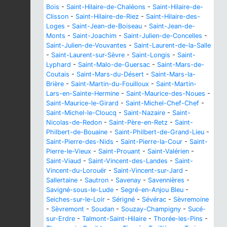
Bois
-
Saint-Hilaire-de-Chaléons
-
Saint-Hilaire-de-
Clisson
-
Saint-Hilaire-de-Riez
-
Saint-Hilaire-des-
Loges
-
Saint-Jean-de-Boiseau
-
Saint-Jean-de-
Monts
-
Saint-Joachim
-
Saint-Julien-de-Concelles
-
Saint-Julien-de-Vouvantes
-
Saint-Laurent-de-la-Salle
-
Saint-Laurent-sur-Sèvre
-
Saint-Longis
-
Saint-
Lyphard
-
Saint-Malo-de-Guersac
-
Saint-Mars-de-
Coutais
-
Saint-Mars-du-Désert
-
Saint-Mars-la-
Brière
-
Saint-Martin-du-Fouilloux
-
Saint-Martin-
Lars-en-Sainte-Hermine
-
Saint-Maurice-des-Noues
-
Saint-Maurice-le-Girard
-
Saint-Michel-Chef-Chef
-
Saint-Michel-le-Cloucq
-
Saint-Nazaire
-
Saint-
Nicolas-de-Redon
-
Saint-Père-en-Retz
-
Saint-
Philbert-de-Bouaine
-
Saint-Philbert-de-Grand-Lieu
-
Saint-Pierre-des-Nids
-
Saint-Pierre-la-Cour
-
Saint-
Pierre-le-Vieux
-
Saint-Prouant
-
Saint-Valérien
-
Saint-Viaud
-
Saint-Vincent-des-Landes
-
Saint-
Vincent-du-Lorouër
-
Saint-Vincent-sur-Jard
-
Sallertaine
-
Sautron
-
Savenay
-
Savennières
-
Savigné-sous-le-Lude
-
Segré-en-Anjou Bleu
-
Seiches-sur-le-Loir
-
Sérigné
-
Sévérac
-
Sèvremoine
-
Sèvremont
-
Soudan
-
Souzay-Champigny
-
Sucé-
sur-Erdre
-
Talmont-Saint-Hilaire
-
Thorée-les-Pins
-