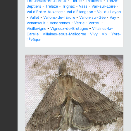
Thouarsais-Bouildroux
-
Tiercé
-
Treillières
-
Treize-
Septiers
-
Trélazé
-
Trignac
-
Vaas
-
Vair-sur-Loire
-
Val d'Erdre-Auxence
-
Val d'Étangson
-
Val-du-Layon
-
Vallet
-
Vallons-de-l'Erdre
-
Vallon-sur-Gée
-
Vay
-
Venansault
-
Vendrennes
-
Verrie
-
Vertou
-
Vieillevigne
-
Vigneux-de-Bretagne
-
Villaines-la-
Carelle
-
Villaines-sous-Malicorne
-
Vivy
-
Vix
-
Yvré-
l'Évêque
Previous
Next
Museau (Le) © A. Horellou - CC BY-NC-SA