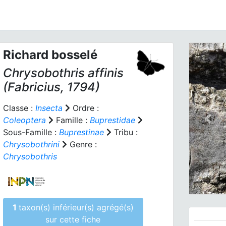
Richard bosselé
Chrysobothris affinis
(Fabricius, 1794)
Classe :
Insecta
Ordre :
Coleoptera
Famille :
Buprestidae
Prev
Sous-Famille :
Buprestinae
Tribu :
Chrysobothrini
Genre :
Chrysobothris
1
taxon(s) inférieur(s) agrégé(s)
sur cette fiche