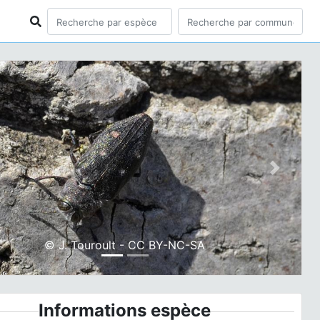
ious
Next
© J. Touroult - CC BY-NC-SA
Informations espèce