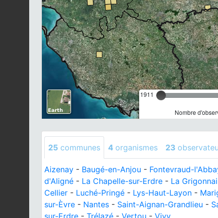
1911
Nombre d'observ
25
communes
4
organismes
23
observateu
Aizenay
-
Baugé-en-Anjou
-
Fontevraud-l'Abba
d'Aligné
-
La Chapelle-sur-Erdre
-
La Grigonnai
Cellier
-
Luché-Pringé
-
Lys-Haut-Layon
-
Mari
sur-Èvre
-
Nantes
-
Saint-Aignan-Grandlieu
-
S
sur-Erdre
-
Trélazé
-
Vertou
-
Vivy