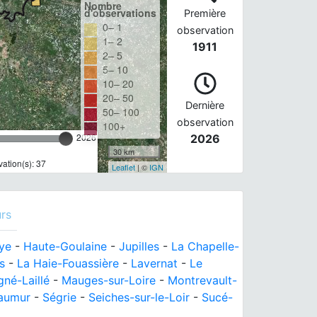
Nombre
d'observations
Première
0– 1
observation
1– 2
1911
2– 5
5– 10
10– 20
20– 50
Dernière
50– 100
observation
100+
2026
2026
30 km
ation(s): 37
Leaflet
| ©
IGN
rs
ye
-
Haute-Goulaine
-
Jupilles
-
La Chapelle-
s
-
La Haie-Fouassière
-
Lavernat
-
Le
gné-Laillé
-
Mauges-sur-Loire
-
Montrevault-
aumur
-
Ségrie
-
Seiches-sur-le-Loir
-
Sucé-