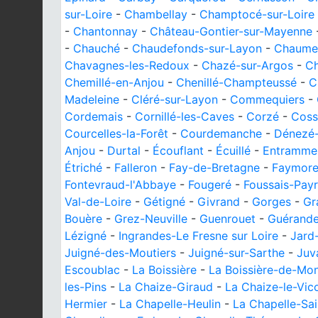
sur-Loire
-
Chambellay
-
Champtocé-sur-Loire
-
Chantonnay
-
Château-Gontier-sur-Mayenne
-
Chauché
-
Chaudefonds-sur-Layon
-
Chaume
Chavagnes-les-Redoux
-
Chazé-sur-Argos
-
Ch
Chemillé-en-Anjou
-
Chenillé-Champteussé
-
C
Madeleine
-
Cléré-sur-Layon
-
Commequiers
-
Cordemais
-
Cornillé-les-Caves
-
Corzé
-
Coss
Courcelles-la-Forêt
-
Courdemanche
-
Dénezé
Anjou
-
Durtal
-
Écouflant
-
Écuillé
-
Entramme
Étriché
-
Falleron
-
Fay-de-Bretagne
-
Faymor
Fontevraud-l'Abbaye
-
Fougeré
-
Foussais-Pay
Val-de-Loire
-
Gétigné
-
Givrand
-
Gorges
-
Gr
Bouère
-
Grez-Neuville
-
Guenrouet
-
Guérand
Lézigné
-
Ingrandes-Le Fresne sur Loire
-
Jard
Juigné-des-Moutiers
-
Juigné-sur-Sarthe
-
Juv
Escoublac
-
La Boissière
-
La Boissière-de-Mo
les-Pins
-
La Chaize-Giraud
-
La Chaize-le-Vi
Hermier
-
La Chapelle-Heulin
-
La Chapelle-Sa