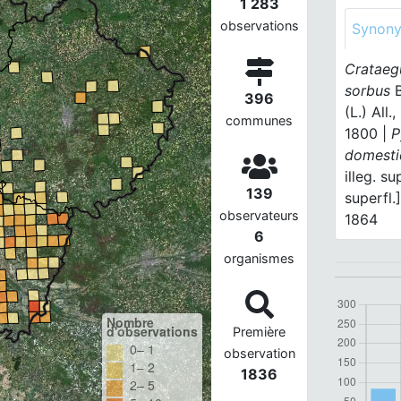
1 283
observations
Synon
Crataeg
sorbus
B
396
(L.) All.
communes
1800 |
P
domesti
illeg. su
139
superfl.
observateurs
1864
6
organismes
Nombre
d'observations
Première
0– 1
observation
1– 2
1836
2– 5