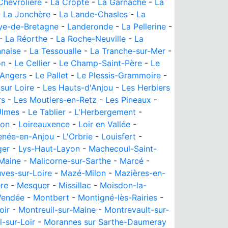
Chevrolière
-
La Cropte
-
La Garnache
-
La
-
La Jonchère
-
La Lande-Chasles
-
La
aye-de-Bretagne
-
Landeronde
-
La Pellerine
-
-
La Réorthe
-
La Roche-Neuville
-
La
nnaise
-
La Tessoualle
-
La Tranche-sur-Mer
-
on
-
Le Cellier
-
Le Champ-Saint-Père
-
Le
'Angers
-
Le Pallet
-
Le Plessis-Grammoire
-
sur Loire
-
Les Hauts-d'Anjou
-
Les Herbiers
rs
-
Les Moutiers-en-Retz
-
Les Pineaux
-
Ulmes
-
Le Tablier
-
L'Herbergement
-
ion
-
Loireauxence
-
Loir en Vallée
-
enée-en-Anjou
-
L'Orbrie
-
Louisfert
-
ger
-
Lys-Haut-Layon
-
Machecoul-Saint-
Maine
-
Malicorne-sur-Sarthe
-
Marcé
-
ves-sur-Loire
-
Mazé-Milon
-
Mazières-en-
re
-
Mesquer
-
Missillac
-
Moisdon-la-
Vendée
-
Montbert
-
Montigné-lès-Rairies
-
oir
-
Montreuil-sur-Maine
-
Montrevault-sur-
-sur-Loir
-
Morannes sur Sarthe-Daumeray