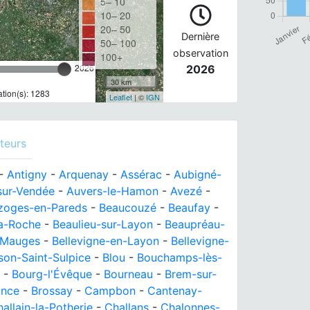
5– 10
10– 20
20– 50
Dernière
50– 100
observation
100+
2026
2026
30 km
tion(s): 1283
Leaflet
| ©
IGN
teurs
-
Antigny
-
Arquenay
-
Assérac
-
Aubigné-
sur-Vendée
-
Auvers-le-Hamon
-
Avezé
-
zoges-en-Pareds
-
Beaucouzé
-
Beaufay
-
la-Roche
-
Beaulieu-sur-Layon
-
Beaupréau-
-Mauges
-
Bellevigne-en-Layon
-
Bellevigne-
ison-Saint-Sulpice
-
Blou
-
Bouchamps-lès-
-
Bourg-l'Évêque
-
Bourneau
-
Brem-sur-
ance
-
Brossay
-
Campbon
-
Cantenay-
allain-la-Potherie
-
Challans
-
Chalonnes-