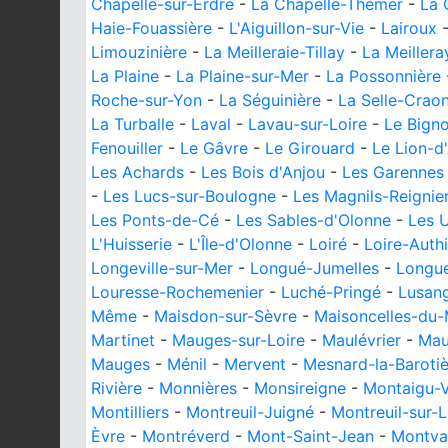
Chapelle-sur-Erdre
-
La Chapelle-Thémer
-
La 
Haie-Fouassière
-
L'Aiguillon-sur-Vie
-
Lairoux
Limouzinière
-
La Meilleraie-Tillay
-
La Meiller
La Plaine
-
La Plaine-sur-Mer
-
La Possonnière
Roche-sur-Yon
-
La Séguinière
-
La Selle-Crao
La Turballe
-
Laval
-
Lavau-sur-Loire
-
Le Bign
Fenouiller
-
Le Gâvre
-
Le Girouard
-
Le Lion-d
Les Achards
-
Les Bois d'Anjou
-
Les Garennes 
-
Les Lucs-sur-Boulogne
-
Les Magnils-Reignie
Les Ponts-de-Cé
-
Les Sables-d'Olonne
-
Les 
L'Huisserie
-
L'Île-d'Olonne
-
Loiré
-
Loire-Auth
Longeville-sur-Mer
-
Longué-Jumelles
-
Longu
Louresse-Rochemenier
-
Luché-Pringé
-
Lusan
Même
-
Maisdon-sur-Sèvre
-
Maisoncelles-du-
Martinet
-
Mauges-sur-Loire
-
Maulévrier
-
Mau
Mauges
-
Ménil
-
Mervent
-
Mesnard-la-Barotiè
Rivière
-
Monnières
-
Monsireigne
-
Montaigu-
Montilliers
-
Montreuil-Juigné
-
Montreuil-sur-L
Èvre
-
Montréverd
-
Mont-Saint-Jean
-
Montval