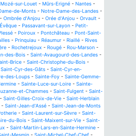
-
Mozé-sur-Louet
-
Mûrs-Erigné
-
Nantes
-
Dame-de-Monts
-
Notre-Dame-des-Landes
-
-
Ombrée d'Anjou
-
Orée d'Anjou
-
Orvault
-
'Évêque
-
Passavant-sur-Layon
-
Petit-
Plessé
-
Poiroux
-
Pontchâteau
-
Pont-Saint-
illes
-
Prinquiau
-
Réaumur
-
Riaillé
-
Rives
ère
-
Rochetrejoux
-
Rougé
-
Rou-Marson
-
in-des-Bois
-
Saint-Avaugourd-des-Landes
-
aint-Brice
-
Saint-Christophe-du-Bois
-
-
Saint-Cyr-des-Gâts
-
Saint-Cyr-en-
ive-des-Loups
-
Sainte-Foy
-
Sainte-Gemme-
Hermine
-
Sainte-Luce-sur-Loire
-
Sainte-
Suzanne-et-Chammes
-
Saint-Fulgent
-
Saint-
-
Saint-Gilles-Croix-de-Vie
-
Saint-Herblain
-
Saint-Jean-d'Assé
-
Saint-Jean-de-Monts
otherie
-
Saint-Laurent-sur-Sèvre
-
Saint-
ire-du-Bois
-
Saint-Maixent-sur-Vie
-
Saint-
oux
-
Saint-Martin-Lars-en-Sainte-Hermine
-
Saint-Mesmin
-
Saint-Michel-Chef-Chef
-