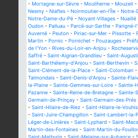
-
Mortagne-sur-Sèvre
-
Mouliherne
-
Mouzeil
Nesmy
-
Niafles
-
Noirmoutier-en-l'Île
-
Notre-
Notre-Dame-du-Pé
-
Noyant-Villages
-
Nuaillé
Oudon
-
Palluau
-
Parcé-sur-Sarthe
-
Parigné-l
Auverné
-
Peuton
-
Piriac-sur-Mer
-
Pissotte
-
Martin
-
Pornic
-
Pornichet
-
Pouzauges
-
Préfa
de l'Yon
-
Rives-du-Loir-en-Anjou
-
Rocheservi
Saffré
-
Saint-Aignan-Grandlieu
-
Saint-August
Saint-Barthélemy-d'Anjou
-
Saint-Berthevin
-
S
Saint-Clément-de-la-Place
-
Saint-Colomban
Talmondais
-
Saint-Denis-d'Anjou
-
Sainte-Fla
la-Plaine
-
Sainte-Gemmes-sur-Loire
-
Sainte-
Pazanne
-
Sainte-Reine-de-Bretagne
-
Sainte-
Germain-de-Prinçay
-
Saint-Germain-des-Prés
-
Saint-Hilaire-de-Riez
-
Saint-Hilaire-le-Vouhis
-
Saint-Juire-Champgillon
-
Saint-Lambert-la-P
Léger-de-Linières
-
Saint-Lyphard
-
Saint-Maca
Martin-des-Fontaines
-
Saint-Martin-du-Fouill
Saint-Mathurin
-
Saint-Melaine-sur-Aubance
-