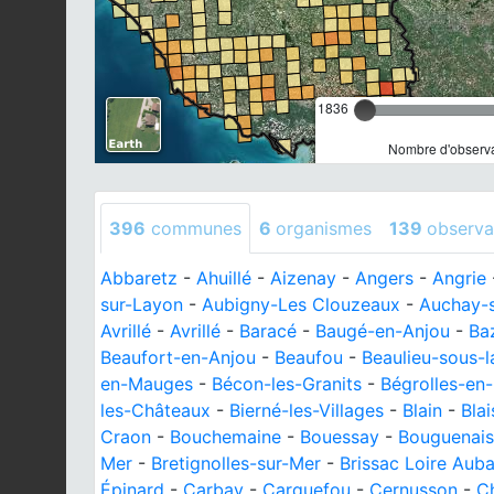
1836
Nombre d'observa
396
communes
6
organismes
139
observa
Abbaretz
-
Ahuillé
-
Aizenay
-
Angers
-
Angrie
sur-Layon
-
Aubigny-Les Clouzeaux
-
Auchay-
Avrillé
-
Avrillé
-
Baracé
-
Baugé-en-Anjou
-
Ba
Beaufort-en-Anjou
-
Beaufou
-
Beaulieu-sous-
en-Mauges
-
Bécon-les-Granits
-
Bégrolles-en
les-Châteaux
-
Bierné-les-Villages
-
Blain
-
Bla
Craon
-
Bouchemaine
-
Bouessay
-
Bouguenais
Mer
-
Bretignolles-sur-Mer
-
Brissac Loire Aub
Épinard
-
Carbay
-
Carquefou
-
Cernusson
-
Ch