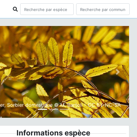
ious
Next
er, Sorbier domestique © M. Bartoli - CC BY-NC-SA
Informations espèce