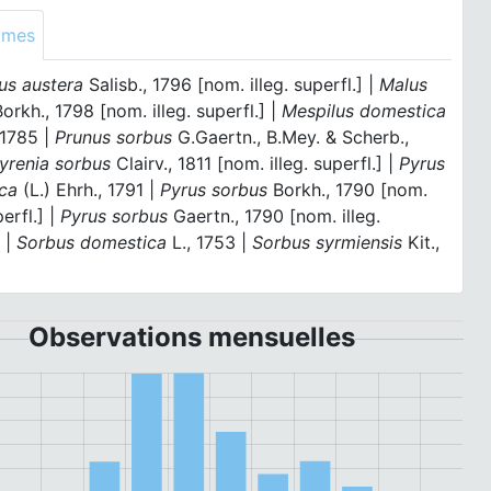
ymes
us austera
Salisb., 1796 [nom. illeg. superfl.] |
Malus
orkh., 1798 [nom. illeg. superfl.] |
Mespilus domestica
, 1785 |
Prunus sorbus
G.Gaertn., B.Mey. & Scherb.,
yrenia sorbus
Clairv., 1811 [nom. illeg. superfl.] |
Pyrus
ca
(L.) Ehrh., 1791 |
Pyrus sorbus
Borkh., 1790 [nom.
perfl.] |
Pyrus sorbus
Gaertn., 1790 [nom. illeg.
] |
Sorbus domestica
L., 1753 |
Sorbus syrmiensis
Kit.,
Observations mensuelles