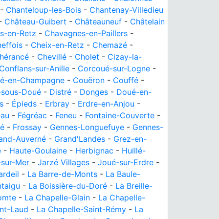
-
Chanteloup-les-Bois
-
Chantenay-Villedieu
-
Château-Guibert
-
Châteauneuf
-
Châtelain
s-en-Retz
-
Chavagnes-en-Paillers
-
effois
-
Cheix-en-Retz
-
Chemazé
-
hérancé
-
Chevillé
-
Cholet
-
Cizay-la-
Conflans-sur-Anille
-
Corcoué-sur-Logne
-
é-en-Champagne
-
Couëron
-
Couffé
-
-sous-Doué
-
Distré
-
Donges
-
Doué-en-
s
-
Épieds
-
Erbray
-
Erdre-en-Anjou
-
eau
-
Fégréac
-
Feneu
-
Fontaine-Couverte
-
ré
-
Frossay
-
Gennes-Longuefuye
-
Gennes-
and-Auverné
-
Grand'Landes
-
Grez-en-
e
-
Haute-Goulaine
-
Herbignac
-
Huillé-
-sur-Mer
-
Jarzé Villages
-
Joué-sur-Erdre
-
ardeil
-
La Barre-de-Monts
-
La Baule-
ntaigu
-
La Boissière-du-Doré
-
La Breille-
comte
-
La Chapelle-Glain
-
La Chapelle-
int-Laud
-
La Chapelle-Saint-Rémy
-
La