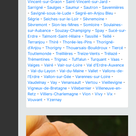
Vincent-sur-Graon
-
Saint-Vincent-sur-Jard
-
Sarrigné
-
Saulges
-
Saumur
-
Sautron
-
Savennières
-
Savigné-sous-le-Lude
-
Segré-en-Anjou Bleu
-
Ségrie
-
Seiches-sur-le-Loir
-
Sèvremoine
-
Sèvremont
-
Sion-les-Mines
-
Somloire
-
Soulaines-
sur-Aubance
-
Souzay-Champigny
-
Spay
-
Sucé-sur-
Erdre
-
Talmont-Saint-Hilaire
-
Tassillé
-
Teillé
-
Terranjou
-
Thiré
-
Thorée-les-Pins
-
Thorigné-
d'Anjou
-
Thorigny
-
Thouarsais-Bouildroux
-
Tiercé
-
Toutlemonde
-
Treillières
-
Treize-Vents
-
Trélazé
-
Trémentines
-
Trignac
-
Tuffalun
-
Turquant
-
Vaas
-
Vaiges
-
Vairé
-
Vair-sur-Loire
-
Val d'Erdre-Auxence
-
Val-du-Layon
-
Val-du-Maine
-
Vallet
-
Vallons-de-
l'Erdre
-
Vallon-sur-Gée
-
Varennes-sur-Loire
-
Vaudelnay
-
Vay
-
Venansault
-
Vertou
-
Vieillevigne
-
Vigneux-de-Bretagne
-
Villebernier
-
Villeneuve-en-
Retz
-
Villiers-Charlemagne
-
Vion
-
Vivy
-
Vix
-
Vouvant
-
Yzernay