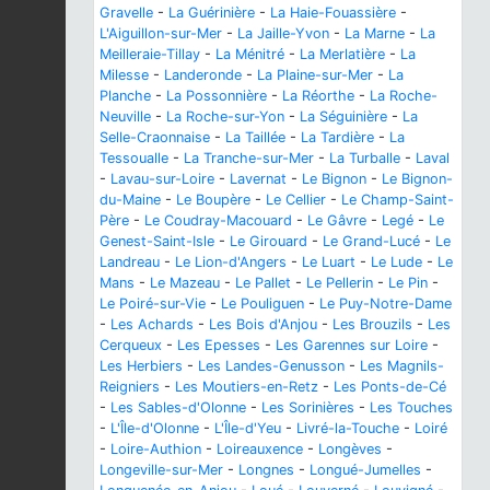
Gravelle
-
La Guérinière
-
La Haie-Fouassière
-
L'Aiguillon-sur-Mer
-
La Jaille-Yvon
-
La Marne
-
La
Meilleraie-Tillay
-
La Ménitré
-
La Merlatière
-
La
Milesse
-
Landeronde
-
La Plaine-sur-Mer
-
La
Planche
-
La Possonnière
-
La Réorthe
-
La Roche-
Neuville
-
La Roche-sur-Yon
-
La Séguinière
-
La
Selle-Craonnaise
-
La Taillée
-
La Tardière
-
La
Tessoualle
-
La Tranche-sur-Mer
-
La Turballe
-
Laval
-
Lavau-sur-Loire
-
Lavernat
-
Le Bignon
-
Le Bignon-
du-Maine
-
Le Boupère
-
Le Cellier
-
Le Champ-Saint-
Père
-
Le Coudray-Macouard
-
Le Gâvre
-
Legé
-
Le
Genest-Saint-Isle
-
Le Girouard
-
Le Grand-Lucé
-
Le
Landreau
-
Le Lion-d'Angers
-
Le Luart
-
Le Lude
-
Le
Mans
-
Le Mazeau
-
Le Pallet
-
Le Pellerin
-
Le Pin
-
Le Poiré-sur-Vie
-
Le Pouliguen
-
Le Puy-Notre-Dame
-
Les Achards
-
Les Bois d'Anjou
-
Les Brouzils
-
Les
Cerqueux
-
Les Epesses
-
Les Garennes sur Loire
-
Les Herbiers
-
Les Landes-Genusson
-
Les Magnils-
Reigniers
-
Les Moutiers-en-Retz
-
Les Ponts-de-Cé
-
Les Sables-d'Olonne
-
Les Sorinières
-
Les Touches
-
L'Île-d'Olonne
-
L'Île-d'Yeu
-
Livré-la-Touche
-
Loiré
-
Loire-Authion
-
Loireauxence
-
Longèves
-
Longeville-sur-Mer
-
Longnes
-
Longué-Jumelles
-