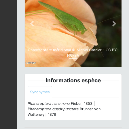
Previous
Next
Phanéroptère méridional © Michel Garnier - CC BY-
NC-SA
Informations espèce
Synonymes
Phaneroptera nana nana
Fieber, 1853 |
Phaneroptera quadripunctata
Brunner von
Wattenwyl, 1878