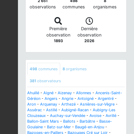
2 651
498
8
observations
communes
organismes
Première
Dernière
observation
observation
1893
2026
498
communes
8
organismes
381
observateurs
Ahuillé
-
Aigné
-
Aizenay
-
Allonnes
-
Ancenis-Saint-
Géréon
-
Angers
-
Angrie
-
Antoigné
-
Argentré
-
Aron
-
Arquenay
-
Arthezé
-
Asnières-sur-Vègre
-
Assérac
-
Astillé
-
Aubigné-Racan
-
Aubigny-Les
Clouzeaux
-
Auchay-sur-Vendée
-
Avoise
-
Avrillé
-
Ballon-Saint Mars
-
Ballots
-
Barbâtre
-
Basse-
Goulaine
-
Batz-sur-Mer
-
Baugé-en-Anjou
-
Bazoges-en-Paillers
-
Bazouges Cré sur Loir
-