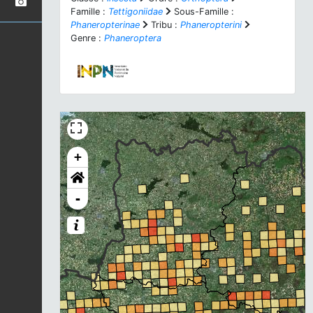
Famille :
Tettigoniidae
Sous-Famille :
Phaneropterinae
Tribu :
Phaneropterini
Genre :
Phaneroptera
+
-