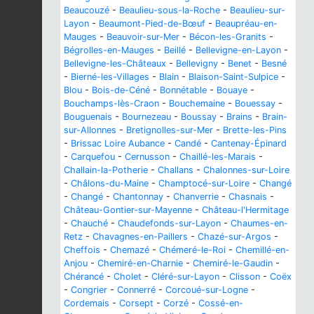
Beaucouzé
-
Beaulieu-sous-la-Roche
-
Beaulieu-sur-
Layon
-
Beaumont-Pied-de-Bœuf
-
Beaupréau-en-
Mauges
-
Beauvoir-sur-Mer
-
Bécon-les-Granits
-
Bégrolles-en-Mauges
-
Beillé
-
Bellevigne-en-Layon
-
Bellevigne-les-Châteaux
-
Bellevigny
-
Benet
-
Besné
-
Bierné-les-Villages
-
Blain
-
Blaison-Saint-Sulpice
-
Blou
-
Bois-de-Céné
-
Bonnétable
-
Bouaye
-
Bouchamps-lès-Craon
-
Bouchemaine
-
Bouessay
-
Bouguenais
-
Bournezeau
-
Boussay
-
Brains
-
Brain-
sur-Allonnes
-
Bretignolles-sur-Mer
-
Brette-les-Pins
-
Brissac Loire Aubance
-
Candé
-
Cantenay-Épinard
-
Carquefou
-
Cernusson
-
Chaillé-les-Marais
-
Challain-la-Potherie
-
Challans
-
Chalonnes-sur-Loire
-
Châlons-du-Maine
-
Champtocé-sur-Loire
-
Changé
-
Changé
-
Chantonnay
-
Chanverrie
-
Chasnais
-
Château-Gontier-sur-Mayenne
-
Château-l'Hermitage
-
Chauché
-
Chaudefonds-sur-Layon
-
Chaumes-en-
Retz
-
Chavagnes-en-Paillers
-
Chazé-sur-Argos
-
Cheffois
-
Chemazé
-
Chémeré-le-Roi
-
Chemillé-en-
Anjou
-
Chemiré-en-Charnie
-
Chemiré-le-Gaudin
-
Chérancé
-
Cholet
-
Cléré-sur-Layon
-
Clisson
-
Coëx
-
Congrier
-
Connerré
-
Corcoué-sur-Logne
-
Cordemais
-
Corsept
-
Corzé
-
Cossé-en-