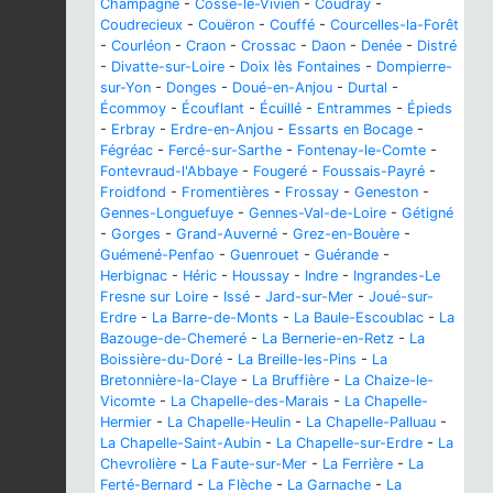
Champagne
-
Cossé-le-Vivien
-
Coudray
-
Coudrecieux
-
Couëron
-
Couffé
-
Courcelles-la-Forêt
-
Courléon
-
Craon
-
Crossac
-
Daon
-
Denée
-
Distré
-
Divatte-sur-Loire
-
Doix lès Fontaines
-
Dompierre-
sur-Yon
-
Donges
-
Doué-en-Anjou
-
Durtal
-
Écommoy
-
Écouflant
-
Écuillé
-
Entrammes
-
Épieds
-
Erbray
-
Erdre-en-Anjou
-
Essarts en Bocage
-
Fégréac
-
Fercé-sur-Sarthe
-
Fontenay-le-Comte
-
Fontevraud-l'Abbaye
-
Fougeré
-
Foussais-Payré
-
Froidfond
-
Fromentières
-
Frossay
-
Geneston
-
Gennes-Longuefuye
-
Gennes-Val-de-Loire
-
Gétigné
-
Gorges
-
Grand-Auverné
-
Grez-en-Bouère
-
Guémené-Penfao
-
Guenrouet
-
Guérande
-
Herbignac
-
Héric
-
Houssay
-
Indre
-
Ingrandes-Le
Fresne sur Loire
-
Issé
-
Jard-sur-Mer
-
Joué-sur-
Erdre
-
La Barre-de-Monts
-
La Baule-Escoublac
-
La
Bazouge-de-Chemeré
-
La Bernerie-en-Retz
-
La
Boissière-du-Doré
-
La Breille-les-Pins
-
La
Bretonnière-la-Claye
-
La Bruffière
-
La Chaize-le-
Vicomte
-
La Chapelle-des-Marais
-
La Chapelle-
Hermier
-
La Chapelle-Heulin
-
La Chapelle-Palluau
-
La Chapelle-Saint-Aubin
-
La Chapelle-sur-Erdre
-
La
Chevrolière
-
La Faute-sur-Mer
-
La Ferrière
-
La
Ferté-Bernard
-
La Flèche
-
La Garnache
-
La