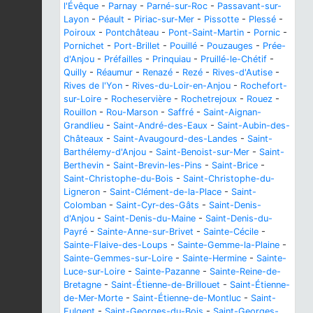
l'Évêque
-
Parnay
-
Parné-sur-Roc
-
Passavant-sur-
Layon
-
Péault
-
Piriac-sur-Mer
-
Pissotte
-
Plessé
-
Poiroux
-
Pontchâteau
-
Pont-Saint-Martin
-
Pornic
-
Pornichet
-
Port-Brillet
-
Pouillé
-
Pouzauges
-
Prée-
d'Anjou
-
Préfailles
-
Prinquiau
-
Pruillé-le-Chétif
-
Quilly
-
Réaumur
-
Renazé
-
Rezé
-
Rives-d'Autise
-
Rives de l'Yon
-
Rives-du-Loir-en-Anjou
-
Rochefort-
sur-Loire
-
Rocheservière
-
Rochetrejoux
-
Rouez
-
Rouillon
-
Rou-Marson
-
Saffré
-
Saint-Aignan-
Grandlieu
-
Saint-André-des-Eaux
-
Saint-Aubin-des-
Châteaux
-
Saint-Avaugourd-des-Landes
-
Saint-
Barthélemy-d'Anjou
-
Saint-Benoist-sur-Mer
-
Saint-
Berthevin
-
Saint-Brevin-les-Pins
-
Saint-Brice
-
Saint-Christophe-du-Bois
-
Saint-Christophe-du-
Ligneron
-
Saint-Clément-de-la-Place
-
Saint-
Colomban
-
Saint-Cyr-des-Gâts
-
Saint-Denis-
d'Anjou
-
Saint-Denis-du-Maine
-
Saint-Denis-du-
Payré
-
Sainte-Anne-sur-Brivet
-
Sainte-Cécile
-
Sainte-Flaive-des-Loups
-
Sainte-Gemme-la-Plaine
-
Sainte-Gemmes-sur-Loire
-
Sainte-Hermine
-
Sainte-
Luce-sur-Loire
-
Sainte-Pazanne
-
Sainte-Reine-de-
Bretagne
-
Saint-Étienne-de-Brillouet
-
Saint-Étienne-
de-Mer-Morte
-
Saint-Étienne-de-Montluc
-
Saint-
Fulgent
-
Saint-Georges-du-Bois
-
Saint-Georges-