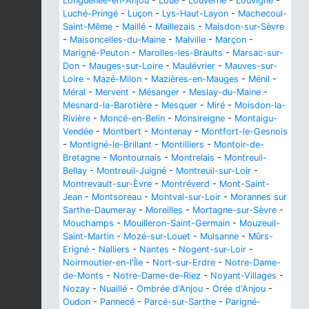
Longuenée-en-Anjou
-
Loué
-
Louverné
-
Louvigné
-
Luché-Pringé
-
Luçon
-
Lys-Haut-Layon
-
Machecoul-
Saint-Même
-
Maillé
-
Maillezais
-
Maisdon-sur-Sèvre
-
Maisoncelles-du-Maine
-
Malville
-
Marçon
-
Marigné-Peuton
-
Marolles-les-Braults
-
Marsac-sur-
Don
-
Mauges-sur-Loire
-
Maulévrier
-
Mauves-sur-
Loire
-
Mazé-Milon
-
Mazières-en-Mauges
-
Ménil
-
Méral
-
Mervent
-
Mésanger
-
Meslay-du-Maine
-
Mesnard-la-Barotière
-
Mesquer
-
Miré
-
Moisdon-la-
Rivière
-
Moncé-en-Belin
-
Monsireigne
-
Montaigu-
Vendée
-
Montbert
-
Montenay
-
Montfort-le-Gesnois
-
Montigné-le-Brillant
-
Montilliers
-
Montoir-de-
Bretagne
-
Montournais
-
Montrelais
-
Montreuil-
Bellay
-
Montreuil-Juigné
-
Montreuil-sur-Loir
-
Montrevault-sur-Èvre
-
Montréverd
-
Mont-Saint-
Jean
-
Montsoreau
-
Montval-sur-Loir
-
Morannes sur
Sarthe-Daumeray
-
Moreilles
-
Mortagne-sur-Sèvre
-
Mouchamps
-
Mouilleron-Saint-Germain
-
Mouzeuil-
Saint-Martin
-
Mozé-sur-Louet
-
Mulsanne
-
Mûrs-
Erigné
-
Nalliers
-
Nantes
-
Nogent-sur-Loir
-
Noirmoutier-en-l'Île
-
Nort-sur-Erdre
-
Notre-Dame-
de-Monts
-
Notre-Dame-de-Riez
-
Noyant-Villages
-
Nozay
-
Nuaillé
-
Ombrée d'Anjou
-
Orée d'Anjou
-
Oudon
-
Pannecé
-
Parcé-sur-Sarthe
-
Parigné-