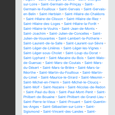
sur-Loire
-
Saint-Germain-de-Prinçay
-
Saint-
Germain-le-Fouilloux
-
Saint-Gervais
-
Saint-Gervais-
en-Belin
-
Saint-Herblain
-
Saint-Hilaire-de-Chaléons
-
Saint-Hilaire-de-Clisson
-
Saint-Hilaire-de-Riez
-
Saint-Hilaire-des-Loges
-
Saint-Hilaire-la-Forêt
-
Saint-Hilaire-le-Vouhis
-
Saint-Jean-de-Monts
-
Saint-Joachim
-
Saint-Julien-de-Concelles
-
Saint-
Julien-de-Vouvantes
-
Saint-Lambert-la-Potherie
-
Saint-Laurent-de-la-Salle
-
Saint-Laurent-sur-Sèvre
-
Saint-Léger-de-Linières
-
Saint-Léger-les-Vignes
-
Saint-Léger-sous-Cholet
-
Saint-Loup-du-Dorat
-
Saint-Lyphard
-
Saint-Macaire-du-Bois
-
Saint-Malo-
de-Guersac
-
Saint-Mars-de-Coutais
-
Saint-Mars-
du-Désert
-
Saint-Mars-la-Brière
-
Saint-Mars-la-
Réorthe
-
Saint-Martin-du-Fouilloux
-
Saint-Martin-
du-Limet
-
Saint-Maurice-le-Girard
-
Saint-Mesmin
-
Saint-Michel-en-l'Herm
-
Saint-Michel-le-Cloucq
-
Saint-Molf
-
Saint-Nazaire
-
Saint-Nicolas-de-Redon
-
Saint-Paul-du-Bois
-
Saint-Paul-Mont-Penit
-
Saint-
Philbert-de-Bouaine
-
Saint-Philbert-de-Grand-Lieu
-
Saint-Pierre-le-Vieux
-
Saint-Prouant
-
Saint-Quentin-
les-Anges
-
Saint-Sébastien-sur-Loire
-
Saint-
Sigismond
-
Saint-Vincent-des-Landes
-
Saint-