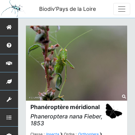
Biodiv'Pays de la Loire
Phanéroptère méridional
Phaneroptera nana
Fieber,
1853
Classe :
Insecta
Ordre :
Orthoptera