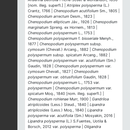
[nom. illeg. superfl.] |
Atriplex polysperma
(L.)
Crantz, 1766 |
Chenopodium acutifolium
Sm., 1805 |
Chenopodium arrectum
Desm., 1823 |
Chenopodium ellipticum
Jáv., 1926 |
Chenopodium
marginatum
Spreng. ex Hornem., 1813 |
Chenopodium polyspermum
L., 1753 |
Chenopodium polyspermum
f.
bisseriale
Menyh.,
1877 |
Chenopodium polyspermum
subsp.
cymosum
(Chevall.) Arcang., 1882 |
Chenopodium
polyspermum
subsp.
spicatum
Arcang., 1882 |
Chenopodium polyspermum
var.
acutifolium
(Sm.)
Gaudin, 1828 |
Chenopodium polyspermum
var.
cymosum
Chevall., 1827 |
Chenopodium
polyspermum
var.
obtusifolium
Gaudin, 1828 |
Chenopodium polyspermum
L., 1753 var.
polyspermum
|
Chenopodium polyspermum
var.
spicatum
Moq., 1840 [nom. illeg. superfl.] |
Chenopodium rohlenae
Murr, 1900 |
Gandriloa
atriplicoides
(Less.) Steud., 1840 |
Lipandra
atriplicoides
(Less.) Moq., 1840 |
Lipandra
polysperma
var.
acutifolia
(Sm.) Mosyakin, 2016 |
Lipandra polysperma
(L.) S.Fuentes, Uotila &
Borsch, 2012 var.
polysperma
|
Oligandra