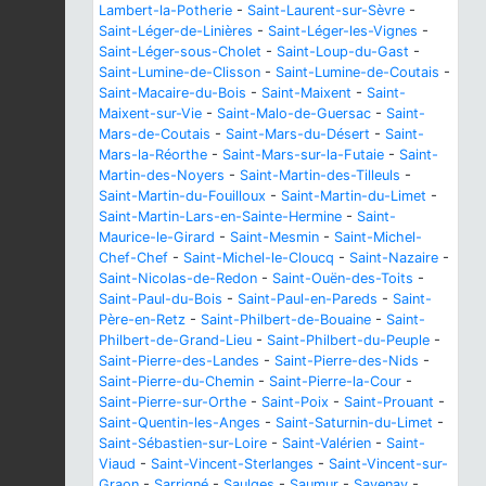
Lambert-la-Potherie
-
Saint-Laurent-sur-Sèvre
-
Saint-Léger-de-Linières
-
Saint-Léger-les-Vignes
-
Saint-Léger-sous-Cholet
-
Saint-Loup-du-Gast
-
Saint-Lumine-de-Clisson
-
Saint-Lumine-de-Coutais
-
Saint-Macaire-du-Bois
-
Saint-Maixent
-
Saint-
Maixent-sur-Vie
-
Saint-Malo-de-Guersac
-
Saint-
Mars-de-Coutais
-
Saint-Mars-du-Désert
-
Saint-
Mars-la-Réorthe
-
Saint-Mars-sur-la-Futaie
-
Saint-
Martin-des-Noyers
-
Saint-Martin-des-Tilleuls
-
Saint-Martin-du-Fouilloux
-
Saint-Martin-du-Limet
-
Saint-Martin-Lars-en-Sainte-Hermine
-
Saint-
Maurice-le-Girard
-
Saint-Mesmin
-
Saint-Michel-
Chef-Chef
-
Saint-Michel-le-Cloucq
-
Saint-Nazaire
-
Saint-Nicolas-de-Redon
-
Saint-Ouën-des-Toits
-
Saint-Paul-du-Bois
-
Saint-Paul-en-Pareds
-
Saint-
Père-en-Retz
-
Saint-Philbert-de-Bouaine
-
Saint-
Philbert-de-Grand-Lieu
-
Saint-Philbert-du-Peuple
-
Saint-Pierre-des-Landes
-
Saint-Pierre-des-Nids
-
Saint-Pierre-du-Chemin
-
Saint-Pierre-la-Cour
-
Saint-Pierre-sur-Orthe
-
Saint-Poix
-
Saint-Prouant
-
Saint-Quentin-les-Anges
-
Saint-Saturnin-du-Limet
-
Saint-Sébastien-sur-Loire
-
Saint-Valérien
-
Saint-
Viaud
-
Saint-Vincent-Sterlanges
-
Saint-Vincent-sur-
Graon
-
Sarrigné
-
Saulges
-
Saumur
-
Savenay
-