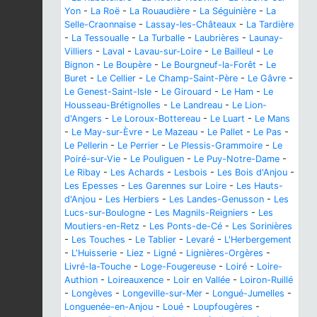
Yon
-
La Roë
-
La Rouaudière
-
La Séguinière
-
La
Selle-Craonnaise
-
Lassay-les-Châteaux
-
La Tardière
-
La Tessoualle
-
La Turballe
-
Laubrières
-
Launay-
Villiers
-
Laval
-
Lavau-sur-Loire
-
Le Bailleul
-
Le
Bignon
-
Le Boupère
-
Le Bourgneuf-la-Forêt
-
Le
Buret
-
Le Cellier
-
Le Champ-Saint-Père
-
Le Gâvre
-
Le Genest-Saint-Isle
-
Le Girouard
-
Le Ham
-
Le
Housseau-Brétignolles
-
Le Landreau
-
Le Lion-
d'Angers
-
Le Loroux-Bottereau
-
Le Luart
-
Le Mans
-
Le May-sur-Èvre
-
Le Mazeau
-
Le Pallet
-
Le Pas
-
Le Pellerin
-
Le Perrier
-
Le Plessis-Grammoire
-
Le
Poiré-sur-Vie
-
Le Pouliguen
-
Le Puy-Notre-Dame
-
Le Ribay
-
Les Achards
-
Lesbois
-
Les Bois d'Anjou
-
Les Epesses
-
Les Garennes sur Loire
-
Les Hauts-
d'Anjou
-
Les Herbiers
-
Les Landes-Genusson
-
Les
Lucs-sur-Boulogne
-
Les Magnils-Reigniers
-
Les
Moutiers-en-Retz
-
Les Ponts-de-Cé
-
Les Sorinières
-
Les Touches
-
Le Tablier
-
Levaré
-
L'Herbergement
-
L'Huisserie
-
Liez
-
Ligné
-
Lignières-Orgères
-
Livré-la-Touche
-
Loge-Fougereuse
-
Loiré
-
Loire-
Authion
-
Loireauxence
-
Loir en Vallée
-
Loiron-Ruillé
-
Longèves
-
Longeville-sur-Mer
-
Longué-Jumelles
-
Longuenée-en-Anjou
-
Loué
-
Loupfougères
-