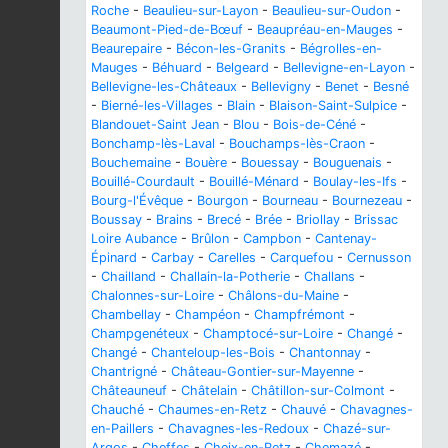
Roche
-
Beaulieu-sur-Layon
-
Beaulieu-sur-Oudon
-
Beaumont-Pied-de-Bœuf
-
Beaupréau-en-Mauges
-
Beaurepaire
-
Bécon-les-Granits
-
Bégrolles-en-
Mauges
-
Béhuard
-
Belgeard
-
Bellevigne-en-Layon
-
Bellevigne-les-Châteaux
-
Bellevigny
-
Benet
-
Besné
-
Bierné-les-Villages
-
Blain
-
Blaison-Saint-Sulpice
-
Blandouet-Saint Jean
-
Blou
-
Bois-de-Céné
-
Bonchamp-lès-Laval
-
Bouchamps-lès-Craon
-
Bouchemaine
-
Bouère
-
Bouessay
-
Bouguenais
-
Bouillé-Courdault
-
Bouillé-Ménard
-
Boulay-les-Ifs
-
Bourg-l'Évêque
-
Bourgon
-
Bourneau
-
Bournezeau
-
Boussay
-
Brains
-
Brecé
-
Brée
-
Briollay
-
Brissac
Loire Aubance
-
Brûlon
-
Campbon
-
Cantenay-
Épinard
-
Carbay
-
Carelles
-
Carquefou
-
Cernusson
-
Chailland
-
Challain-la-Potherie
-
Challans
-
Chalonnes-sur-Loire
-
Châlons-du-Maine
-
Chambellay
-
Champéon
-
Champfrémont
-
Champgenéteux
-
Champtocé-sur-Loire
-
Changé
-
Changé
-
Chanteloup-les-Bois
-
Chantonnay
-
Chantrigné
-
Château-Gontier-sur-Mayenne
-
Châteauneuf
-
Châtelain
-
Châtillon-sur-Colmont
-
Chauché
-
Chaumes-en-Retz
-
Chauvé
-
Chavagnes-
en-Paillers
-
Chavagnes-les-Redoux
-
Chazé-sur-
Argos
-
Cheffes
-
Cheix-en-Retz
-
Chemazé
-