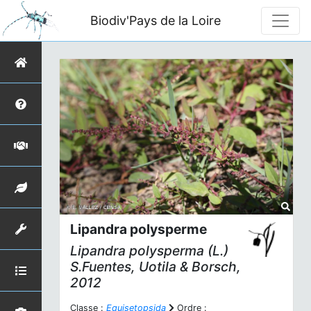
Biodiv'Pays de la Loire
Lipandra polysperme
Lipandra polysperma
(L.)
S.Fuentes, Uotila & Borsch,
2012
Classe :
Equisetopsida
Ordre :