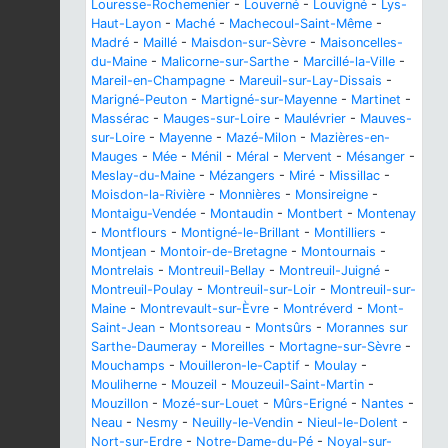
Louresse-Rochemenier
-
Louverné
-
Louvigné
-
Lys-
Haut-Layon
-
Maché
-
Machecoul-Saint-Même
-
Madré
-
Maillé
-
Maisdon-sur-Sèvre
-
Maisoncelles-
du-Maine
-
Malicorne-sur-Sarthe
-
Marcillé-la-Ville
-
Mareil-en-Champagne
-
Mareuil-sur-Lay-Dissais
-
Marigné-Peuton
-
Martigné-sur-Mayenne
-
Martinet
-
Massérac
-
Mauges-sur-Loire
-
Maulévrier
-
Mauves-
sur-Loire
-
Mayenne
-
Mazé-Milon
-
Mazières-en-
Mauges
-
Mée
-
Ménil
-
Méral
-
Mervent
-
Mésanger
-
Meslay-du-Maine
-
Mézangers
-
Miré
-
Missillac
-
Moisdon-la-Rivière
-
Monnières
-
Monsireigne
-
Montaigu-Vendée
-
Montaudin
-
Montbert
-
Montenay
-
Montflours
-
Montigné-le-Brillant
-
Montilliers
-
Montjean
-
Montoir-de-Bretagne
-
Montournais
-
Montrelais
-
Montreuil-Bellay
-
Montreuil-Juigné
-
Montreuil-Poulay
-
Montreuil-sur-Loir
-
Montreuil-sur-
Maine
-
Montrevault-sur-Èvre
-
Montréverd
-
Mont-
Saint-Jean
-
Montsoreau
-
Montsûrs
-
Morannes sur
Sarthe-Daumeray
-
Moreilles
-
Mortagne-sur-Sèvre
-
Mouchamps
-
Mouilleron-le-Captif
-
Moulay
-
Mouliherne
-
Mouzeil
-
Mouzeuil-Saint-Martin
-
Mouzillon
-
Mozé-sur-Louet
-
Mûrs-Erigné
-
Nantes
-
Neau
-
Nesmy
-
Neuilly-le-Vendin
-
Nieul-le-Dolent
-
Nort-sur-Erdre
-
Notre-Dame-du-Pé
-
Noyal-sur-