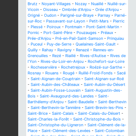
Brutz
-
Noyant-Villages
-
Nozay
-
Nuaillé
-
Nuillé-sur-
Vicoin
-
Oisseau
-
Ombrée d'Anjou
-
Orée d'Anjou
-
Origné
-
Oudon
-
Parigné-sur-Braye
-
Parnay
-
Parné-
sur-Roc
-
Passavant-sur-Layon
-
Petit-Mars
-
Pierric
-
Plessé
-
Poiroux
-
Pontmain
-
Pont-Saint-Martin
-
Pornic
-
Port-Saint-Père
-
Pouzauges
-
Préaux
-
Prée-d'Anjou
-
Pré-en-Pail-Saint-Samson
-
Prinquiau
-
Puceul
-
Puy-de-Serre
-
Quelaines-Saint-Gault
-
Quilly
-
Rahay
-
Ravigny
-
Renazé
-
Rennes-en-
Grenouilles
-
Rezé
-
Riaillé
-
Rives-d'Autise
-
Rives de
l'Yon
-
Rives-du-Loir-en-Anjou
-
Rochefort-sur-Loire
-
Rocheservière
-
Rochetrejoux
-
Roézé-sur-Sarthe
-
Rosnay
-
Rouans
-
Rougé
-
Ruillé-Froid-Fonds
-
Sacé
-
Saint-Aignan-de-Couptrain
-
Saint-Aignan-sur-Roë
-
Saint-Aubin-des-Châteaux
-
Saint-Aubin-du-Désert
-
Saint-Aubin-Fosse-Louvain
-
Saint-Augustin-des-
Bois
-
Saint-Avaugourd-des-Landes
-
Saint-
Barthélemy-d'Anjou
-
Saint-Baudelle
-
Saint-Berthevin
-
Saint-Berthevin-la-Tannière
-
Saint-Brevin-les-Pins
-
Saint-Brice
-
Saint-Calais
-
Saint-Calais-du-Désert
-
Saint-Charles-la-Forêt
-
Saint-Christophe-du-Bois
-
Saint-Christophe-du-Ligneron
-
Saint-Clément-de-la-
Place
-
Saint-Clément-des-Levées
-
Saint-Colomban