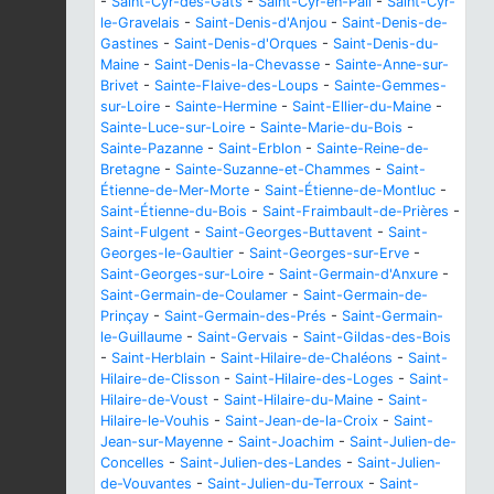
-
Saint-Cyr-des-Gâts
-
Saint-Cyr-en-Pail
-
Saint-Cyr-
le-Gravelais
-
Saint-Denis-d'Anjou
-
Saint-Denis-de-
Gastines
-
Saint-Denis-d'Orques
-
Saint-Denis-du-
Maine
-
Saint-Denis-la-Chevasse
-
Sainte-Anne-sur-
Brivet
-
Sainte-Flaive-des-Loups
-
Sainte-Gemmes-
sur-Loire
-
Sainte-Hermine
-
Saint-Ellier-du-Maine
-
Sainte-Luce-sur-Loire
-
Sainte-Marie-du-Bois
-
Sainte-Pazanne
-
Saint-Erblon
-
Sainte-Reine-de-
Bretagne
-
Sainte-Suzanne-et-Chammes
-
Saint-
Étienne-de-Mer-Morte
-
Saint-Étienne-de-Montluc
-
Saint-Étienne-du-Bois
-
Saint-Fraimbault-de-Prières
-
Saint-Fulgent
-
Saint-Georges-Buttavent
-
Saint-
Georges-le-Gaultier
-
Saint-Georges-sur-Erve
-
Saint-Georges-sur-Loire
-
Saint-Germain-d'Anxure
-
Saint-Germain-de-Coulamer
-
Saint-Germain-de-
Prinçay
-
Saint-Germain-des-Prés
-
Saint-Germain-
le-Guillaume
-
Saint-Gervais
-
Saint-Gildas-des-Bois
-
Saint-Herblain
-
Saint-Hilaire-de-Chaléons
-
Saint-
Hilaire-de-Clisson
-
Saint-Hilaire-des-Loges
-
Saint-
Hilaire-de-Voust
-
Saint-Hilaire-du-Maine
-
Saint-
Hilaire-le-Vouhis
-
Saint-Jean-de-la-Croix
-
Saint-
Jean-sur-Mayenne
-
Saint-Joachim
-
Saint-Julien-de-
Concelles
-
Saint-Julien-des-Landes
-
Saint-Julien-
de-Vouvantes
-
Saint-Julien-du-Terroux
-
Saint-