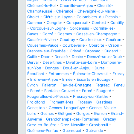
Chémeré-le-Roi
-
Chemillé-en-Anjou
-
Chenillé-
Champteussé
-
Chérancé
-
Chevaigné-du-Maine
-
Cholet
-
Cléré-sur-Layon
-
Colombiers-du-Plessis
-
Commer
-
Congrier
-
Conquereuil
-
Contest
-
Contilly
-
Corcoué-sur-Logne
-
Cordemais
-
Cornillé-les-
Caves
-
Corzé
-
Cosmes
-
Cossé-en-Champagne
-
Cossé-le-Vivien
-
Coudray
-
Coudrecieux
-
Couëron
-
Couesmes-Vaucé
-
Courbeveille
-
Courcité
-
Craon
-
Crennes-sur-Fraubée
-
Crissé
-
Crossac
-
Cugand
-
Cuillé
-
Daon
-
Denazé
-
Denée
-
Dénezé-sous-Doué
-
Derval
-
Désertines
-
Divatte-sur-Loire
-
Dompierre-
sur-Yon
-
Donges
-
Doué-en-Anjou
-
Durtal
-
Écouflant
-
Entrammes
-
Épineu-le-Chevreuil
-
Erbray
-
Erdre-en-Anjou
-
Ernée
-
Essarts en Bocage
-
Évron
-
Falleron
-
Fay-de-Bretagne
-
Fégréac
-
Feneu
-
Fercé
-
Fontaine-Couverte
-
Forcé
-
Fougeré
-
Fougerolles-du-Plessis
-
Fresnay-sur-Sarthe
-
Froidfond
-
Fromentières
-
Frossay
-
Gastines
-
Geneston
-
Gennes-Longuefuye
-
Gennes-Val-de-
Loire
-
Gesnes
-
Gétigné
-
Gorges
-
Gorron
-
Grand-
Auverné
-
Grandchamps-des-Fontaines
-
Grazay
-
Grez-en-Bouère
-
Grez-Neuville
-
Grosbreuil
-
Guémené-Penfao
-
Guenrouet
-
Guérande
-