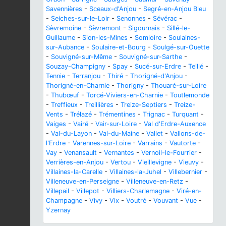
Savennières
-
Sceaux-d'Anjou
-
Segré-en-Anjou Bleu
-
Seiches-sur-le-Loir
-
Senonnes
-
Sévérac
-
Sèvremoine
-
Sèvremont
-
Sigournais
-
Sillé-le-
Guillaume
-
Sion-les-Mines
-
Somloire
-
Soulaines-
sur-Aubance
-
Soulaire-et-Bourg
-
Soulgé-sur-Ouette
-
Souvigné-sur-Même
-
Souvigné-sur-Sarthe
-
Souzay-Champigny
-
Spay
-
Sucé-sur-Erdre
-
Teillé
-
Tennie
-
Terranjou
-
Thiré
-
Thorigné-d'Anjou
-
Thorigné-en-Charnie
-
Thorigny
-
Thouaré-sur-Loire
-
Thubœuf
-
Torcé-Viviers-en-Charnie
-
Toutlemonde
-
Treffieux
-
Treillières
-
Treize-Septiers
-
Treize-
Vents
-
Trélazé
-
Trémentines
-
Trignac
-
Turquant
-
Vaiges
-
Vairé
-
Vair-sur-Loire
-
Val d'Erdre-Auxence
-
Val-du-Layon
-
Val-du-Maine
-
Vallet
-
Vallons-de-
l'Erdre
-
Varennes-sur-Loire
-
Varrains
-
Vautorte
-
Vay
-
Venansault
-
Vernantes
-
Vernoil-le-Fourrier
-
Verrières-en-Anjou
-
Vertou
-
Vieillevigne
-
Vieuvy
-
Villaines-la-Carelle
-
Villaines-la-Juhel
-
Villebernier
-
Villeneuve-en-Perseigne
-
Villeneuve-en-Retz
-
Villepail
-
Villepot
-
Villiers-Charlemagne
-
Viré-en-
Champagne
-
Vivy
-
Vix
-
Voutré
-
Vouvant
-
Vue
-
Yzernay