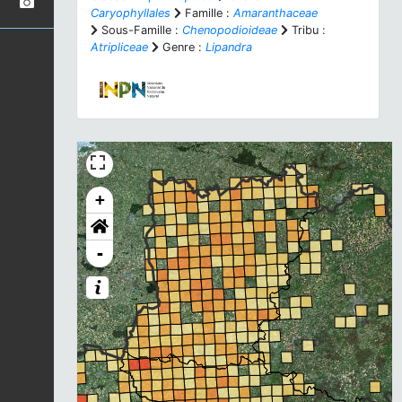
Caryophyllales
Famille :
Amaranthaceae
Sous-Famille :
Chenopodioideae
Tribu :
Atripliceae
Genre :
Lipandra
+
-