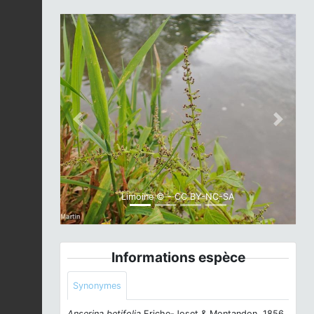
Previous
Next
Limoine © - CC BY-NC-SA
Informations espèce
Synonymes
Anserina betifolia
Friche-Joset & Montandon, 1856