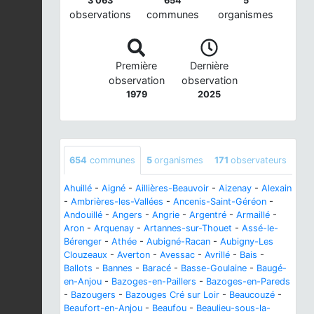
3 063
654
5
observations
communes
organismes
Première
Dernière
observation
observation
1979
2025
654
communes
5
organismes
171
observateurs
Ahuillé
-
Aigné
-
Aillières-Beauvoir
-
Aizenay
-
Alexain
-
Ambrières-les-Vallées
-
Ancenis-Saint-Géréon
-
Andouillé
-
Angers
-
Angrie
-
Argentré
-
Armaillé
-
Aron
-
Arquenay
-
Artannes-sur-Thouet
-
Assé-le-
Bérenger
-
Athée
-
Aubigné-Racan
-
Aubigny-Les
Clouzeaux
-
Averton
-
Avessac
-
Avrillé
-
Bais
-
Ballots
-
Bannes
-
Baracé
-
Basse-Goulaine
-
Baugé-
en-Anjou
-
Bazoges-en-Paillers
-
Bazoges-en-Pareds
-
Bazougers
-
Bazouges Cré sur Loir
-
Beaucouzé
-
Beaufort-en-Anjou
-
Beaufou
-
Beaulieu-sous-la-