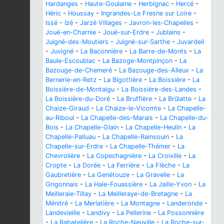
Hardanges
-
Haute-Goulaine
-
Herbignac
-
Hercé
-
Héric
-
Houssay
-
Ingrandes-Le Fresne sur Loire
-
Issé
-
Izé
-
Jarzé Villages
-
Javron-les-Chapelles
-
Joué-en-Charnie
-
Joué-sur-Erdre
-
Jublains
-
Juigné-des-Moutiers
-
Juigné-sur-Sarthe
-
Juvardeil
-
Juvigné
-
La Baconnière
-
La Barre-de-Monts
-
La
Baule-Escoublac
-
La Bazoge-Montpinçon
-
La
Bazouge-de-Chemeré
-
La Bazouge-des-Alleux
-
La
Bernerie-en-Retz
-
La Bigottière
-
La Boissière
-
La
Boissière-de-Montaigu
-
La Boissière-des-Landes
-
La Boissière-du-Doré
-
La Bruffière
-
La Brûlatte
-
La
Chaize-Giraud
-
La Chaize-le-Vicomte
-
La Chapelle-
au-Riboul
-
La Chapelle-des-Marais
-
La Chapelle-du-
Bois
-
La Chapelle-Glain
-
La Chapelle-Heulin
-
La
Chapelle-Palluau
-
La Chapelle-Rainsouin
-
La
Chapelle-sur-Erdre
-
La Chapelle-Thémer
-
La
Chevrolière
-
La Copechagnière
-
La Croixille
-
La
Cropte
-
La Dorée
-
La Ferrière
-
La Flèche
-
La
Gaubretière
-
La Genétouze
-
La Gravelle
-
La
Grigonnais
-
La Haie-Fouassière
-
La Jaille-Yvon
-
La
Meilleraie-Tillay
-
La Meilleraye-de-Bretagne
-
La
Ménitré
-
La Merlatière
-
La Montagne
-
Landeronde
-
Landevieille
-
Landivy
-
La Pellerine
-
La Possonnière
-
La Rabatelière
-
La Roche-Neuville
-
La Roche-sur-