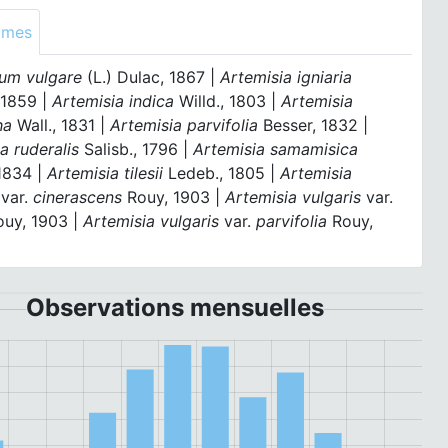
ymes
ium vulgare
(L.) Dulac, 1867 |
Artemisia igniaria
 1859 |
Artemisia indica
Willd., 1803 |
Artemisia
ha
Wall., 1831 |
Artemisia parvifolia
Besser, 1832 |
a ruderalis
Salisb., 1796 |
Artemisia samamisica
 1834 |
Artemisia tilesii
Ledeb., 1805 |
Artemisia
s
var.
cinerascens
Rouy, 1903 |
Artemisia vulgaris
var.
uy, 1903 |
Artemisia vulgaris
var.
parvifolia
Rouy,
Observations mensuelles