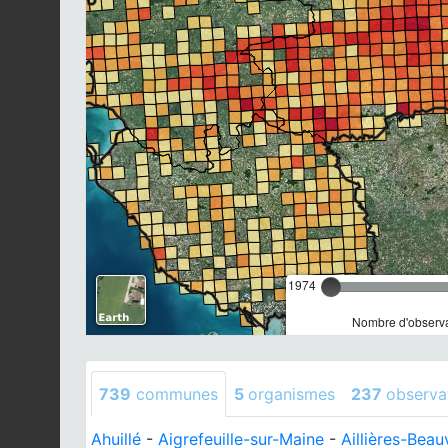
1974
Nombre d'observa
739
communes
5
organismes
237
observa
Ahuillé
-
Aigrefeuille-sur-Maine
-
Aillières-Beau