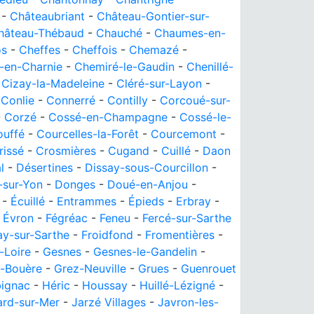
-
Châteaubriant
-
Château-Gontier-sur-
hâteau-Thébaud
-
Chauché
-
Chaumes-en-
os
-
Cheffes
-
Cheffois
-
Chemazé
-
-en-Charnie
-
Chemiré-le-Gaudin
-
Chenillé-
-
Cizay-la-Madeleine
-
Cléré-sur-Layon
-
-
Conlie
-
Connerré
-
Contilly
-
Corcoué-sur-
-
Corzé
-
Cossé-en-Champagne
-
Cossé-le-
ouffé
-
Courcelles-la-Forêt
-
Courcemont
-
rissé
-
Crosmières
-
Cugand
-
Cuillé
-
Daon
l
-
Désertines
-
Dissay-sous-Courcillon
-
-sur-Yon
-
Donges
-
Doué-en-Anjou
-
-
Écuillé
-
Entrammes
-
Épieds
-
Erbray
-
-
Évron
-
Fégréac
-
Feneu
-
Fercé-sur-Sarthe
ay-sur-Sarthe
-
Froidfond
-
Fromentières
-
-Loire
-
Gesnes
-
Gesnes-le-Gandelin
-
-Bouère
-
Grez-Neuville
-
Grues
-
Guenrouet
ignac
-
Héric
-
Houssay
-
Huillé-Lézigné
-
ard-sur-Mer
-
Jarzé Villages
-
Javron-les-