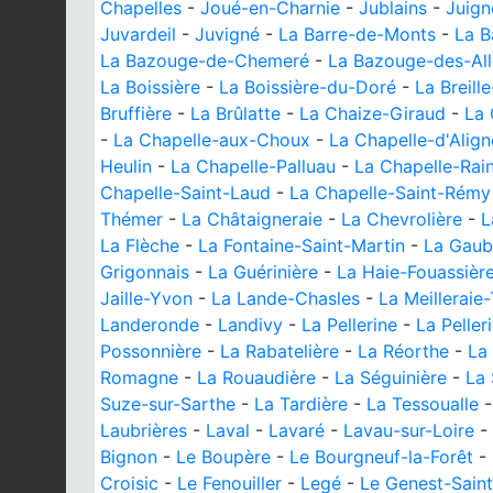
Chapelles
-
Joué-en-Charnie
-
Jublains
-
Juign
Juvardeil
-
Juvigné
-
La Barre-de-Monts
-
La B
La Bazouge-de-Chemeré
-
La Bazouge-des-Al
La Boissière
-
La Boissière-du-Doré
-
La Breill
Bruffière
-
La Brûlatte
-
La Chaize-Giraud
-
La 
-
La Chapelle-aux-Choux
-
La Chapelle-d'Align
Heulin
-
La Chapelle-Palluau
-
La Chapelle-Rai
Chapelle-Saint-Laud
-
La Chapelle-Saint-Rémy
Thémer
-
La Châtaigneraie
-
La Chevrolière
-
L
La Flèche
-
La Fontaine-Saint-Martin
-
La Gaub
Grigonnais
-
La Guérinière
-
La Haie-Fouassièr
Jaille-Yvon
-
La Lande-Chasles
-
La Meilleraie-
Landeronde
-
Landivy
-
La Pellerine
-
La Peller
Possonnière
-
La Rabatelière
-
La Réorthe
-
La
Romagne
-
La Rouaudière
-
La Séguinière
-
La 
Suze-sur-Sarthe
-
La Tardière
-
La Tessoualle
Laubrières
-
Laval
-
Lavaré
-
Lavau-sur-Loire
-
Bignon
-
Le Boupère
-
Le Bourgneuf-la-Forêt
-
Croisic
-
Le Fenouiller
-
Legé
-
Le Genest-Saint