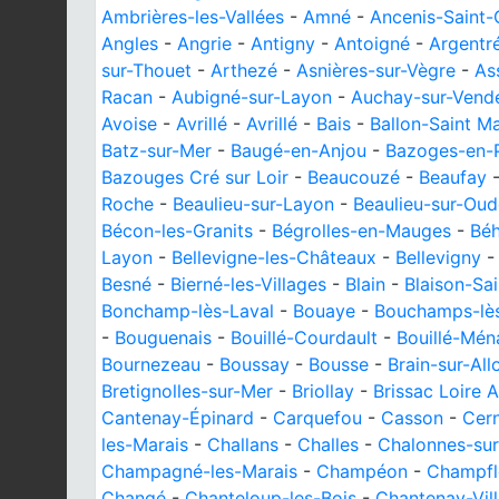
Ambrières-les-Vallées
-
Amné
-
Ancenis-Saint
Angles
-
Angrie
-
Antigny
-
Antoigné
-
Argentr
sur-Thouet
-
Arthezé
-
Asnières-sur-Vègre
-
As
Racan
-
Aubigné-sur-Layon
-
Auchay-sur-Vend
Avoise
-
Avrillé
-
Avrillé
-
Bais
-
Ballon-Saint M
Batz-sur-Mer
-
Baugé-en-Anjou
-
Bazoges-en-P
Bazouges Cré sur Loir
-
Beaucouzé
-
Beaufay
Roche
-
Beaulieu-sur-Layon
-
Beaulieu-sur-Ou
Bécon-les-Granits
-
Bégrolles-en-Mauges
-
Bé
Layon
-
Bellevigne-les-Châteaux
-
Bellevigny
Besné
-
Bierné-les-Villages
-
Blain
-
Blaison-Sai
Bonchamp-lès-Laval
-
Bouaye
-
Bouchamps-lè
-
Bouguenais
-
Bouillé-Courdault
-
Bouillé-Mén
Bournezeau
-
Boussay
-
Bousse
-
Brain-sur-All
Bretignolles-sur-Mer
-
Briollay
-
Brissac Loire 
Cantenay-Épinard
-
Carquefou
-
Casson
-
Cer
les-Marais
-
Challans
-
Challes
-
Chalonnes-sur
Champagné-les-Marais
-
Champéon
-
Champfl
Changé
-
Chanteloup-les-Bois
-
Chantenay-Vil