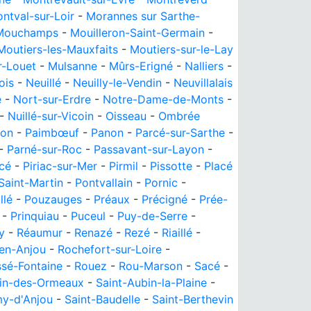
ntval-sur-Loir
-
Morannes sur Sarthe-
Mouchamps
-
Mouilleron-Saint-Germain
-
Moutiers-les-Mauxfaits
-
Moutiers-sur-le-Lay
r-Louet
-
Mulsanne
-
Mûrs-Erigné
-
Nalliers
-
ois
-
Neuillé
-
Neuilly-le-Vendin
-
Neuvillalais
e
-
Nort-sur-Erdre
-
Notre-Dame-de-Monts
-
-
Nuillé-sur-Vicoin
-
Oisseau
-
Ombrée
on
-
Paimbœuf
-
Panon
-
Parcé-sur-Sarthe
-
-
Parné-sur-Roc
-
Passavant-sur-Layon
-
cé
-
Piriac-sur-Mer
-
Pirmil
-
Pissotte
-
Placé
Saint-Martin
-
Pontvallain
-
Pornic
-
llé
-
Pouzauges
-
Préaux
-
Précigné
-
Prée-
-
Prinquiau
-
Puceul
-
Puy-de-Serre
-
y
-
Réaumur
-
Renazé
-
Rezé
-
Riaillé
-
-en-Anjou
-
Rochefort-sur-Loire
-
sé-Fontaine
-
Rouez
-
Rou-Marson
-
Sacé
-
bin-des-Ormeaux
-
Saint-Aubin-la-Plaine
-
my-d'Anjou
-
Saint-Baudelle
-
Saint-Berthevin