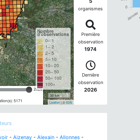
5
organismes
Nombre
d'observations
Première
0– 1
observation
1– 2
1974
2– 5
5– 10
10– 20
20– 50
Dernière
50– 100
observation
100+
2026
2026
30 km
tion(s): 5171
Leaflet
| ©
IGN
teurs
voir
-
Aizenay
-
Alexain
-
Allonnes
-