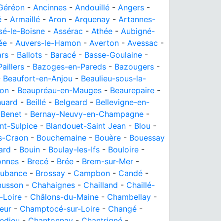
-Géréon
-
Ancinnes
-
Andouillé
-
Angers
-
é
-
Armaillé
-
Aron
-
Arquenay
-
Artannes-
sé-le-Boisne
-
Assérac
-
Athée
-
Aubigné-
ée
-
Auvers-le-Hamon
-
Averton
-
Avessac
-
ars
-
Ballots
-
Baracé
-
Basse-Goulaine
-
aillers
-
Bazoges-en-Pareds
-
Bazougers
-
-
Beaufort-en-Anjou
-
Beaulieu-sous-la-
don
-
Beaupréau-en-Mauges
-
Beaurepaire
-
huard
-
Beillé
-
Belgeard
-
Bellevigne-en-
-
Benet
-
Bernay-Neuvy-en-Champagne
-
nt-Sulpice
-
Blandouet-Saint Jean
-
Blou
-
s-Craon
-
Bouchemaine
-
Bouère
-
Bouessay
ard
-
Bouin
-
Boulay-les-Ifs
-
Bouloire
-
onnes
-
Brecé
-
Brée
-
Brem-sur-Mer
-
Aubance
-
Brossay
-
Campbon
-
Candé
-
nusson
-
Chahaignes
-
Chailland
-
Chaillé-
-Loire
-
Châlons-du-Maine
-
Chambellay
-
eur
-
Champtocé-sur-Loire
-
Changé
-
ledieu
-
Chantonnay
-
Chantrigné
-