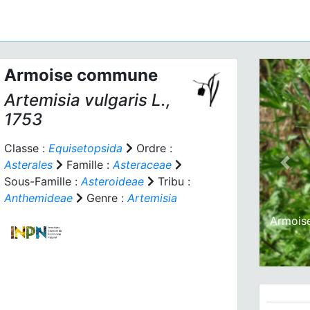
Armoise commune
Artemisia vulgaris
L.,
1753
Classe :
Equisetopsida
Ordre :
Asterales
Famille :
Asteraceae
Prev
Sous-Famille :
Asteroideae
Tribu :
Anthemideae
Genre :
Artemisia
Armois