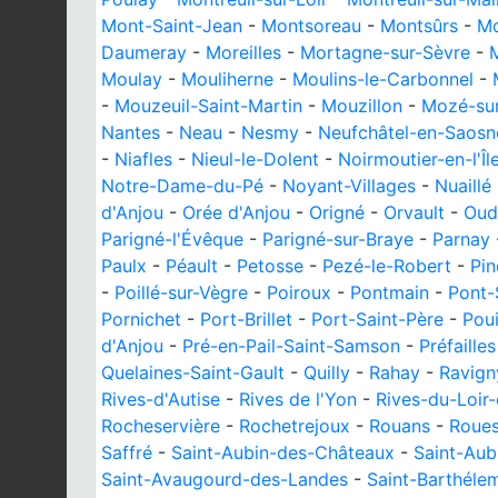
Mont-Saint-Jean
-
Montsoreau
-
Montsûrs
-
Mo
Daumeray
-
Moreilles
-
Mortagne-sur-Sèvre
-
Moulay
-
Mouliherne
-
Moulins-le-Carbonnel
-
-
Mouzeuil-Saint-Martin
-
Mouzillon
-
Mozé-su
Nantes
-
Neau
-
Nesmy
-
Neufchâtel-en-Saosn
-
Niafles
-
Nieul-le-Dolent
-
Noirmoutier-en-l'Îl
Notre-Dame-du-Pé
-
Noyant-Villages
-
Nuaillé
d'Anjou
-
Orée d'Anjou
-
Origné
-
Orvault
-
Oud
Parigné-l'Évêque
-
Parigné-sur-Braye
-
Parnay
Paulx
-
Péault
-
Petosse
-
Pezé-le-Robert
-
Pin
-
Poillé-sur-Vègre
-
Poiroux
-
Pontmain
-
Pont-
Pornichet
-
Port-Brillet
-
Port-Saint-Père
-
Poui
d'Anjou
-
Pré-en-Pail-Saint-Samson
-
Préfailles
Quelaines-Saint-Gault
-
Quilly
-
Rahay
-
Ravign
Rives-d'Autise
-
Rives de l'Yon
-
Rives-du-Loir
Rocheservière
-
Rochetrejoux
-
Rouans
-
Roues
Saffré
-
Saint-Aubin-des-Châteaux
-
Saint-Au
Saint-Avaugourd-des-Landes
-
Saint-Barthéle