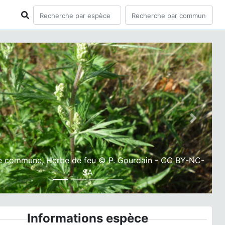
ious
Next
e commune, Herbe de feu © P. Gourdain - CC BY-NC-
SA
Informations espèce