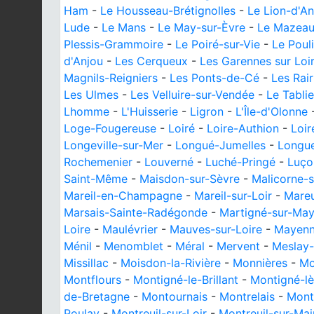
Ham
-
Le Housseau-Brétignolles
-
Le Lion-d'A
Lude
-
Le Mans
-
Le May-sur-Èvre
-
Le Mazea
Plessis-Grammoire
-
Le Poiré-sur-Vie
-
Le Poul
d'Anjou
-
Les Cerqueux
-
Les Garennes sur Loi
Magnils-Reigniers
-
Les Ponts-de-Cé
-
Les Rair
Les Ulmes
-
Les Velluire-sur-Vendée
-
Le Tablie
Lhomme
-
L'Huisserie
-
Ligron
-
L'Île-d'Olonne
Loge-Fougereuse
-
Loiré
-
Loire-Authion
-
Loi
Longeville-sur-Mer
-
Longué-Jumelles
-
Longu
Rochemenier
-
Louverné
-
Luché-Pringé
-
Luço
Saint-Même
-
Maisdon-sur-Sèvre
-
Malicorne-s
Mareil-en-Champagne
-
Mareil-sur-Loir
-
Mareu
Marsais-Sainte-Radégonde
-
Martigné-sur-Ma
Loire
-
Maulévrier
-
Mauves-sur-Loire
-
Mayen
Ménil
-
Menomblet
-
Méral
-
Mervent
-
Meslay
Missillac
-
Moisdon-la-Rivière
-
Monnières
-
Mo
Montflours
-
Montigné-le-Brillant
-
Montigné-lè
de-Bretagne
-
Montournais
-
Montrelais
-
Montr
Poulay
-
Montreuil-sur-Loir
-
Montreuil-sur-Mai