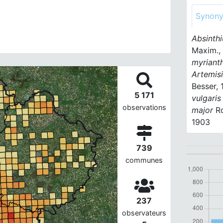
Synon
Absinth
Maxim.,
myriant
Artemisi
Besser,
5 171
vulgari
observations
major
Ro
1903
739
communes
237
observateurs