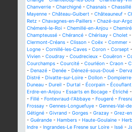
Chanverrie
-
Charchigné
-
Chasnais
-
Chassillé
Mayenne
-
Château-Guibert
-
Châteauneuf
-
C
Retz
-
Chavagnes-en-Paillers
-
Chazé-sur-Arg
Chémeré-le-Roi
-
Chemillé-en-Anjou
-
Chemiré
Champteussé
-
Chérancé
-
Chérisay
-
Cholet
Clermont-Créans
-
Clisson
-
Coëx
-
Commer
Logne
-
Cornillé-les-Caves
-
Coron
-
Corsept
Vivien
-
Coudray
-
Coudrecieux
-
Couëron
-
C
Courchamps
-
Courcité
-
Courléon
-
Craon
-
C
-
Denazé
-
Denée
-
Dénezé-sous-Doué
-
Derva
Distré
-
Divatte-sur-Loire
-
Dollon
-
Dompierre
Duneau
-
Dureil
-
Durtal
-
Écorpain
-
Écouflant
Erdre-en-Anjou
-
Essarts en Bocage
-
Étriché
-
Fillé
-
Fontevraud-l'Abbaye
-
Fougeré
-
Fresn
Frossay
-
Gennes-Longuefuye
-
Gennes-Val-de
Gétigné
-
Givrand
-
Gorges
-
Grazay
-
Grez-en
-
Guérande
-
Hambers
-
Haute-Goulaine
-
Herb
Indre
-
Ingrandes-Le Fresne sur Loire
-
Issé
-
J