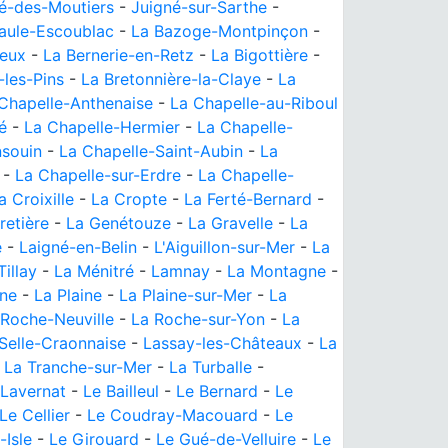
é-des-Moutiers
-
Juigné-sur-Sarthe
-
aule-Escoublac
-
La Bazoge-Montpinçon
-
leux
-
La Bernerie-en-Retz
-
La Bigottière
-
e-les-Pins
-
La Bretonnière-la-Claye
-
La
Chapelle-Anthenaise
-
La Chapelle-au-Riboul
é
-
La Chapelle-Hermier
-
La Chapelle-
nsouin
-
La Chapelle-Saint-Aubin
-
La
-
La Chapelle-sur-Erdre
-
La Chapelle-
a Croixille
-
La Cropte
-
La Ferté-Bernard
-
retière
-
La Genétouze
-
La Gravelle
-
La
e
-
Laigné-en-Belin
-
L'Aiguillon-sur-Mer
-
La
Tillay
-
La Ménitré
-
Lamnay
-
La Montagne
-
ine
-
La Plaine
-
La Plaine-sur-Mer
-
La
 Roche-Neuville
-
La Roche-sur-Yon
-
La
Selle-Craonnaise
-
Lassay-les-Châteaux
-
La
-
La Tranche-sur-Mer
-
La Turballe
-
Lavernat
-
Le Bailleul
-
Le Bernard
-
Le
Le Cellier
-
Le Coudray-Macouard
-
Le
-Isle
-
Le Girouard
-
Le Gué-de-Velluire
-
Le