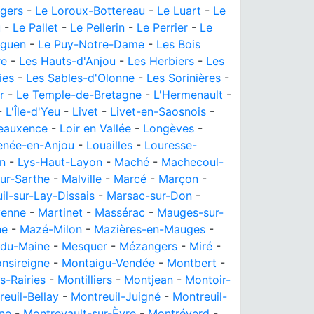
ngers
-
Le Loroux-Bottereau
-
Le Luart
-
Le
u
-
Le Pallet
-
Le Pellerin
-
Le Perrier
-
Le
iguen
-
Le Puy-Notre-Dame
-
Les Bois
re
-
Les Hauts-d'Anjou
-
Les Herbiers
-
Les
ies
-
Les Sables-d'Olonne
-
Les Sorinières
-
r
-
Le Temple-de-Bretagne
-
L'Hermenault
-
-
L'Île-d'Yeu
-
Livet
-
Livet-en-Saosnois
-
reauxence
-
Loir en Vallée
-
Longèves
-
enée-en-Anjou
-
Louailles
-
Louresse-
n
-
Lys-Haut-Layon
-
Maché
-
Machecoul-
ur-Sarthe
-
Malville
-
Marcé
-
Marçon
-
il-sur-Lay-Dissais
-
Marsac-sur-Don
-
yenne
-
Martinet
-
Massérac
-
Mauges-sur-
ne
-
Mazé-Milon
-
Mazières-en-Mauges
-
-du-Maine
-
Mesquer
-
Mézangers
-
Miré
-
nsireigne
-
Montaigu-Vendée
-
Montbert
-
s-Rairies
-
Montilliers
-
Montjean
-
Montoir-
euil-Bellay
-
Montreuil-Juigné
-
Montreuil-
ne
-
Montrevault-sur-Èvre
-
Montréverd
-