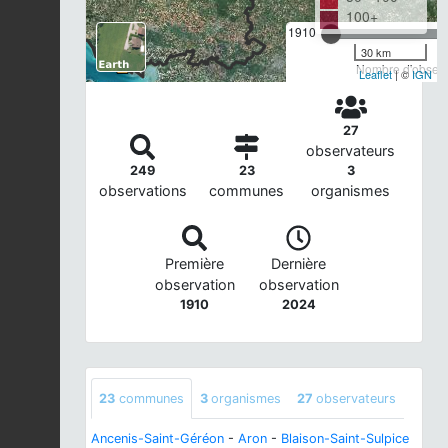
100+
1910
30 km
Nombre d'observa
Leaflet
| ©
IGN
27
observateurs
249
23
3
observations
communes
organismes
Première
Dernière
observation
observation
1910
2024
23
communes
3
organismes
27
observateurs
Ancenis-Saint-Géréon
-
Aron
-
Blaison-Saint-Sulpice