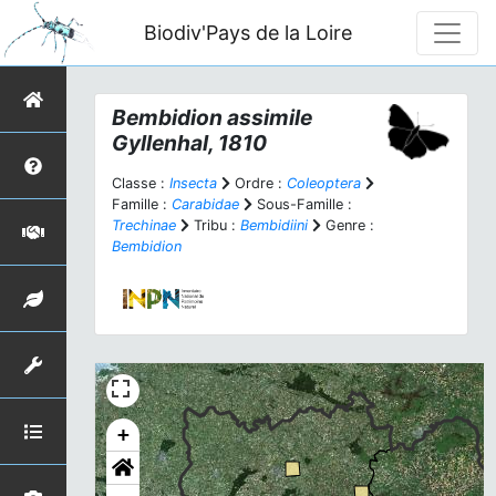
Biodiv'Pays de la Loire
Bembidion assimile
Gyllenhal, 1810
Classe :
Insecta
Ordre :
Coleoptera
Famille :
Carabidae
Sous-Famille :
Trechinae
Tribu :
Bembidiini
Genre :
Bembidion
+