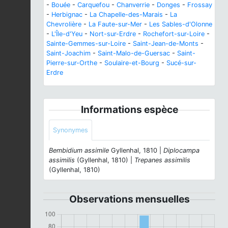
-
Bouée
-
Carquefou
-
Chanverrie
-
Donges
-
Frossay
-
Herbignac
-
La Chapelle-des-Marais
-
La
Chevrolière
-
La Faute-sur-Mer
-
Les Sables-d'Olonne
-
L'Île-d'Yeu
-
Nort-sur-Erdre
-
Rochefort-sur-Loire
-
Sainte-Gemmes-sur-Loire
-
Saint-Jean-de-Monts
-
Saint-Joachim
-
Saint-Malo-de-Guersac
-
Saint-
Pierre-sur-Orthe
-
Soulaire-et-Bourg
-
Sucé-sur-
Erdre
Informations espèce
Synonymes
Bembidium assimile
Gyllenhal, 1810 |
Diplocampa
assimilis
(Gyllenhal, 1810) |
Trepanes assimilis
(Gyllenhal, 1810)
Observations mensuelles