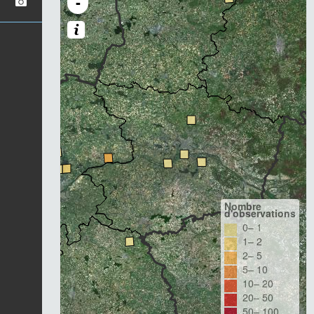
-
Nombre
d'observations
0– 1
1– 2
2– 5
5– 10
10– 20
20– 50
50– 100