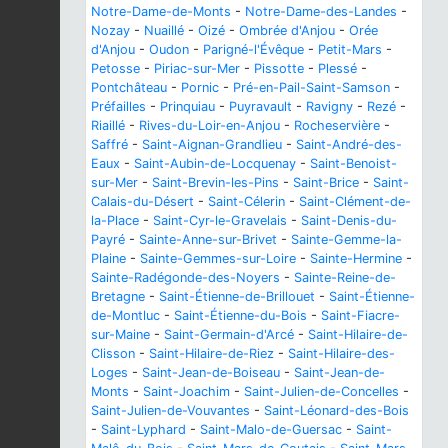
Notre-Dame-de-Monts
-
Notre-Dame-des-Landes
-
Nozay
-
Nuaillé
-
Oizé
-
Ombrée d'Anjou
-
Orée
d'Anjou
-
Oudon
-
Parigné-l'Évêque
-
Petit-Mars
-
Petosse
-
Piriac-sur-Mer
-
Pissotte
-
Plessé
-
Pontchâteau
-
Pornic
-
Pré-en-Pail-Saint-Samson
-
Préfailles
-
Prinquiau
-
Puyravault
-
Ravigny
-
Rezé
-
Riaillé
-
Rives-du-Loir-en-Anjou
-
Rocheservière
-
Saffré
-
Saint-Aignan-Grandlieu
-
Saint-André-des-
Eaux
-
Saint-Aubin-de-Locquenay
-
Saint-Benoist-
sur-Mer
-
Saint-Brevin-les-Pins
-
Saint-Brice
-
Saint-
Calais-du-Désert
-
Saint-Célerin
-
Saint-Clément-de-
la-Place
-
Saint-Cyr-le-Gravelais
-
Saint-Denis-du-
Payré
-
Sainte-Anne-sur-Brivet
-
Sainte-Gemme-la-
Plaine
-
Sainte-Gemmes-sur-Loire
-
Sainte-Hermine
-
Sainte-Radégonde-des-Noyers
-
Sainte-Reine-de-
Bretagne
-
Saint-Étienne-de-Brillouet
-
Saint-Étienne-
de-Montluc
-
Saint-Étienne-du-Bois
-
Saint-Fiacre-
sur-Maine
-
Saint-Germain-d'Arcé
-
Saint-Hilaire-de-
Clisson
-
Saint-Hilaire-de-Riez
-
Saint-Hilaire-des-
Loges
-
Saint-Jean-de-Boiseau
-
Saint-Jean-de-
Monts
-
Saint-Joachim
-
Saint-Julien-de-Concelles
-
Saint-Julien-de-Vouvantes
-
Saint-Léonard-des-Bois
-
Saint-Lyphard
-
Saint-Malo-de-Guersac
-
Saint-