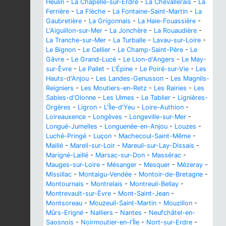
Heulin
-
La Chapelle-sur-Erdre
-
La Chevallerais
-
La
Ferrière
-
La Flèche
-
La Fontaine-Saint-Martin
-
La
Gaubretière
-
La Grigonnais
-
La Haie-Fouassière
-
L'Aiguillon-sur-Mer
-
La Jonchère
-
La Rouaudière
-
La Tranche-sur-Mer
-
La Turballe
-
Lavau-sur-Loire
-
Le Bignon
-
Le Cellier
-
Le Champ-Saint-Père
-
Le
Gâvre
-
Le Grand-Lucé
-
Le Lion-d'Angers
-
Le May-
sur-Èvre
-
Le Pallet
-
L'Épine
-
Le Poiré-sur-Vie
-
Les
Hauts-d'Anjou
-
Les Landes-Genusson
-
Les Magnils-
Reigniers
-
Les Moutiers-en-Retz
-
Les Rairies
-
Les
Sables-d'Olonne
-
Les Ulmes
-
Le Tablier
-
Lignières-
Orgères
-
Ligron
-
L'Île-d'Yeu
-
Loire-Authion
-
Loireauxence
-
Longèves
-
Longeville-sur-Mer
-
Longué-Jumelles
-
Longuenée-en-Anjou
-
Louzes
-
Luché-Pringé
-
Luçon
-
Machecoul-Saint-Même
-
Maillé
-
Mareil-sur-Loir
-
Mareuil-sur-Lay-Dissais
-
Marigné-Laillé
-
Marsac-sur-Don
-
Massérac
-
Mauges-sur-Loire
-
Mésanger
-
Mesquer
-
Mézeray
-
Missillac
-
Montaigu-Vendée
-
Montoir-de-Bretagne
-
Montournais
-
Montrelais
-
Montreuil-Bellay
-
Montrevault-sur-Èvre
-
Mont-Saint-Jean
-
Montsoreau
-
Mouzeuil-Saint-Martin
-
Mouzillon
-
Mûrs-Erigné
-
Nalliers
-
Nantes
-
Neufchâtel-en-
Saosnois
-
Noirmoutier-en-l'Île
-
Nort-sur-Erdre
-