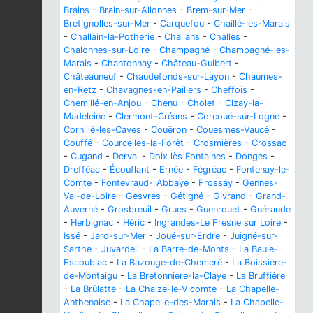
Brains
-
Brain-sur-Allonnes
-
Brem-sur-Mer
-
Bretignolles-sur-Mer
-
Carquefou
-
Chaillé-les-Marais
-
Challain-la-Potherie
-
Challans
-
Challes
-
Chalonnes-sur-Loire
-
Champagné
-
Champagné-les-
Marais
-
Chantonnay
-
Château-Guibert
-
Châteauneuf
-
Chaudefonds-sur-Layon
-
Chaumes-
en-Retz
-
Chavagnes-en-Paillers
-
Cheffois
-
Chemillé-en-Anjou
-
Chenu
-
Cholet
-
Cizay-la-
Madeleine
-
Clermont-Créans
-
Corcoué-sur-Logne
-
Cornillé-les-Caves
-
Couëron
-
Couesmes-Vaucé
-
Couffé
-
Courcelles-la-Forêt
-
Crosmières
-
Crossac
-
Cugand
-
Derval
-
Doix lès Fontaines
-
Donges
-
Drefféac
-
Écouflant
-
Ernée
-
Fégréac
-
Fontenay-le-
Comte
-
Fontevraud-l'Abbaye
-
Frossay
-
Gennes-
Val-de-Loire
-
Gesvres
-
Gétigné
-
Givrand
-
Grand-
Auverné
-
Grosbreuil
-
Grues
-
Guenrouet
-
Guérande
-
Herbignac
-
Héric
-
Ingrandes-Le Fresne sur Loire
-
Issé
-
Jard-sur-Mer
-
Joué-sur-Erdre
-
Juigné-sur-
Sarthe
-
Juvardeil
-
La Barre-de-Monts
-
La Baule-
Escoublac
-
La Bazouge-de-Chemeré
-
La Boissière-
de-Montaigu
-
La Bretonnière-la-Claye
-
La Bruffière
-
La Brûlatte
-
La Chaize-le-Vicomte
-
La Chapelle-
Anthenaise
-
La Chapelle-des-Marais
-
La Chapelle-