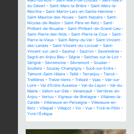
Malô-du-Bois
-
Saint-Mars-de-Coutais
-
Saint-Mars-
du-Désert
-
Saint-Mars-la-Brière
-
Saint-Mars-la-
Réorthe
-
Saint-Martin-Lars-en-Sainte-Hermine
-
Saint-Maurice-des-Noues
-
Saint-Nazaire
-
Saint-
Nicolas-de-Redon
-
Saint-Père-en-Retz
-
Saint-
Philbert-de-Bouaine
-
Saint-Philbert-de-Grand-Lieu
-
Saint-Pierre-des-Nids
-
Saint-Pierre-la-Cour
-
Saint-
Pierre-le-Vieux
-
Saint-Rémy-du-Val
-
Saint-Vincent-
des-Landes
-
Saint-Vincent-du-Lorouër
-
Saint-
Vincent-sur-Jard
-
Saumur
-
Sautron
-
Savennières
-
Segré-en-Anjou Bleu
-
Ségrie
-
Seiches-sur-le-Loir
-
Sérigné
-
Sèvremoine
-
Sèvremont
-
Soudan
-
Soullans
-
Souzay-Champigny
-
Sucé-sur-Erdre
-
Talmont-Saint-Hilaire
-
Teillé
-
Terranjou
-
Tiercé
-
Treillières
-
Treize-Vents
-
Trélazé
-
Vaas
-
Vair-sur-
Loire
-
Val d'Erdre-Auxence
-
Val-du-Layon
-
Val-du-
Maine
-
Vallon-sur-Gée
-
Venansault
-
Verrières-en-
Anjou
-
Vertou
-
Vigneux-de-Bretagne
-
Villaines-la-
Carelle
-
Villeneuve-en-Perseigne
-
Villeneuve-en-
Retz
-
Villepail
-
Villepot
-
Vix
-
Vue
-
Yvré-le-Pôlin
-
Yvré-l'Évêque