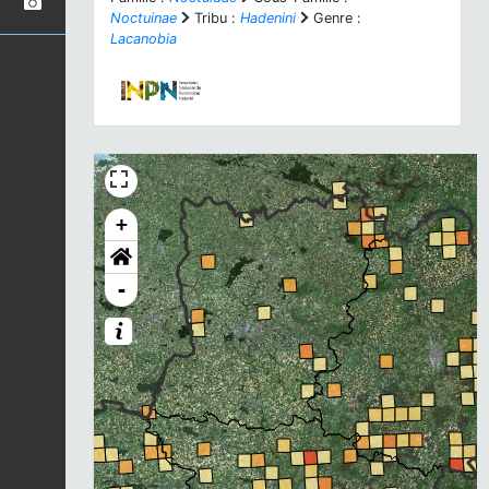
Noctuinae
Tribu :
Hadenini
Genre :
Lacanobia
+
-