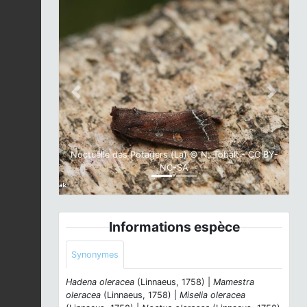
Previous
Next
Noctuelle des Potagers (La) © N. Tobak - CC BY-
NC-SA
Informations espèce
Synonymes
Hadena oleracea
(Linnaeus, 1758) |
Mamestra
oleracea
(Linnaeus, 1758) |
Miselia oleracea