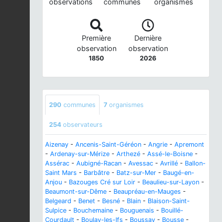
observations
communes
organismes
Première
Dernière
observation
observation
1850
2026
290
communes
7
organismes
254
observateurs
Aizenay
-
Ancenis-Saint-Géréon
-
Angrie
-
Apremont
-
Ardenay-sur-Mérize
-
Arthezé
-
Assé-le-Boisne
-
Assérac
-
Aubigné-Racan
-
Avessac
-
Avrillé
-
Ballon-
Saint Mars
-
Barbâtre
-
Batz-sur-Mer
-
Baugé-en-
Anjou
-
Bazouges Cré sur Loir
-
Beaulieu-sur-Layon
-
Beaumont-sur-Dême
-
Beaupréau-en-Mauges
-
Belgeard
-
Benet
-
Besné
-
Blain
-
Blaison-Saint-
Sulpice
-
Bouchemaine
-
Bouguenais
-
Bouillé-
Courdault
-
Boulay-les-Ifs
-
Boussay
-
Bousse
-