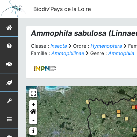
Biodiv'Pays de la Loire
Ammophila sabulosa
(Linnae
Classe :
Insecta
Ordre :
Hymenoptera
Fami
Famille :
Ammophilinae
Genre :
Ammophila
+
-