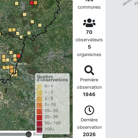
communes
70
observateurs
5
organismes
Nombre
d'observations
Première
0– 1
observation
1– 2
1946
2– 5
5– 10
10– 20
20– 50
Dernière
50– 100
observation
100+
2026
2026