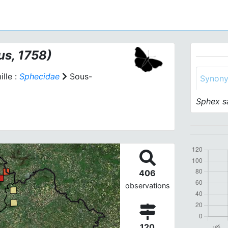
us, 1758)
lle :
Sphecidae
Sous-
Synon
Sphex s
406
observations
120