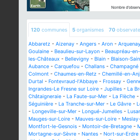
Nombre d'observa
120
communes
5
organismes
70
observate
Abbaretz
-
Aizenay
-
Angers
-
Aron
-
Arquena
Goulaine
-
Beaulieu-sur-Layon
-
Beaupréau-en
les-Châteaux
-
Bellevigny
-
Blain
-
Blaison-Sain
Aubance
-
Carquefou
-
Challans
-
Champagné
Colmont
-
Chaumes-en-Retz
-
Chemillé-en-An
Durtal
-
Fontevraud-l'Abbaye
-
Frossay
-
Genne
Ingrandes-Le Fresne sur Loire
-
Jupilles
-
La Br
Châtaigneraie
-
La Faute-sur-Mer
-
La Flèche
Séguinière
-
La Tranche-sur-Mer
-
Le Gâvre
-
L
-
Longeville-sur-Mer
-
Longué-Jumelles
-
Lusa
Mauges-sur-Loire
-
Mauves-sur-Loire
-
Meslay
Montfort-le-Gesnois
-
Montoir-de-Bretagne
-
M
Mortagne-sur-Sèvre
-
Nantes
-
Nort-sur-Erdre