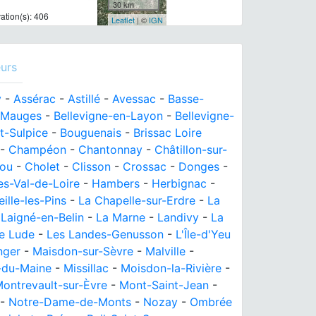
30 km
tion(s): 406
Leaflet
| ©
IGN
urs
y
-
Assérac
-
Astillé
-
Avessac
-
Basse-
-Mauges
-
Bellevigne-en-Layon
-
Bellevigne-
t-Sulpice
-
Bouguenais
-
Brissac Loire
-
Champéon
-
Chantonnay
-
Châtillon-sur-
jou
-
Cholet
-
Clisson
-
Crossac
-
Donges
-
s-Val-de-Loire
-
Hambers
-
Herbignac
-
eille-les-Pins
-
La Chapelle-sur-Erdre
-
La
-
Laigné-en-Belin
-
La Marne
-
Landivy
-
La
e Lude
-
Les Landes-Genusson
-
L'Île-d'Yeu
nger
-
Maisdon-sur-Sèvre
-
Malville
-
-du-Maine
-
Missillac
-
Moisdon-la-Rivière
-
ontrevault-sur-Èvre
-
Mont-Saint-Jean
-
-
Notre-Dame-de-Monts
-
Nozay
-
Ombrée