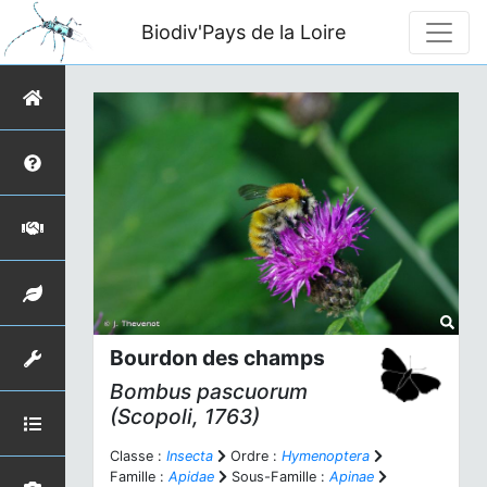
Biodiv'Pays de la Loire
Bourdon des champs
Bombus pascuorum
(Scopoli, 1763)
Classe :
Insecta
Ordre :
Hymenoptera
Famille :
Apidae
Sous-Famille :
Apinae