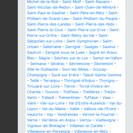
Michel-de-la-Roë
-
Saint-Molf
-
Saint-Nazaire
-
Saint-Nicolas-de-Redon
-
Saint-Ouen-de-Mimbré
-
Saint-Paul-le-Gaultier
-
Saint-Père-en-Retz
-
Saint-
Philbert-de-Grand-Lieu
-
Saint-Philbert-du-Peuple
-
Saint-Pierre-des-Landes
-
Saint-Pierre-des-Nids
-
Saint-Pierre-la-Cour
-
Saint-Pierre-sur-Erve
-
Saint-
Pierre-sur-Orthe
-
Saint-Rémy-du-Val
-
Saint-
Sébastien-sur-Loire
-
Saint-Symphorien
-
Saint-
Urbain
-
Sallertaine
-
Sarrigné
-
Saulges
-
Saumur
-
Sautron
-
Savigné-sous-le-Lude
-
Segré-en-Anjou
Bleu
-
Ségrie
-
Seiches-sur-le-Loir
-
Semur-en-Vallon
-
Sermaise
-
Sévérac
-
Sèvremoine
-
Sèvremont
-
Sillé-le-Guillaume
-
Sion-les-Mines
-
Souzay-
Champigny
-
Sucé-sur-Erdre
-
Tallud-Sainte-Gemme
-
Teillé
-
Terranjou
-
Thorigné-d'Anjou
-
Thorigny
-
Thouaré-sur-Loire
-
Tiercé
-
Torcé-Viviers-en-
Charnie
-
Touvois
-
Treffieux
-
Treillières
-
Treize-
Vents
-
Trélazé
-
Trémentines
-
Tuffalun
-
Vaas
-
Vairé
-
Vair-sur-Loire
-
Val d'Erdre-Auxence
-
Val-du-
Layon
-
Val-du-Maine
-
Vallet
-
Vallons-de-l'Erdre
-
Vautorte
-
Vay
-
Vendrennes
-
Vernoil-le-Fourrier
-
Verrie
-
Verrières-en-Anjou
-
Vertou
-
Vieillevigne
-
Vigneux-de-Bretagne
-
Villaines-la-Carelle
-
Villeneuve-en-Perseigne
-
Villeneuve-en-Retz
-