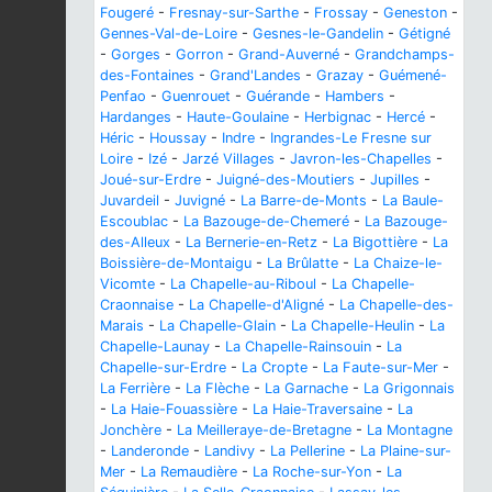
Fougeré
-
Fresnay-sur-Sarthe
-
Frossay
-
Geneston
-
Gennes-Val-de-Loire
-
Gesnes-le-Gandelin
-
Gétigné
-
Gorges
-
Gorron
-
Grand-Auverné
-
Grandchamps-
des-Fontaines
-
Grand'Landes
-
Grazay
-
Guémené-
Penfao
-
Guenrouet
-
Guérande
-
Hambers
-
Hardanges
-
Haute-Goulaine
-
Herbignac
-
Hercé
-
Héric
-
Houssay
-
Indre
-
Ingrandes-Le Fresne sur
Loire
-
Izé
-
Jarzé Villages
-
Javron-les-Chapelles
-
Joué-sur-Erdre
-
Juigné-des-Moutiers
-
Jupilles
-
Juvardeil
-
Juvigné
-
La Barre-de-Monts
-
La Baule-
Escoublac
-
La Bazouge-de-Chemeré
-
La Bazouge-
des-Alleux
-
La Bernerie-en-Retz
-
La Bigottière
-
La
Boissière-de-Montaigu
-
La Brûlatte
-
La Chaize-le-
Vicomte
-
La Chapelle-au-Riboul
-
La Chapelle-
Craonnaise
-
La Chapelle-d'Aligné
-
La Chapelle-des-
Marais
-
La Chapelle-Glain
-
La Chapelle-Heulin
-
La
Chapelle-Launay
-
La Chapelle-Rainsouin
-
La
Chapelle-sur-Erdre
-
La Cropte
-
La Faute-sur-Mer
-
La Ferrière
-
La Flèche
-
La Garnache
-
La Grigonnais
-
La Haie-Fouassière
-
La Haie-Traversaine
-
La
Jonchère
-
La Meilleraye-de-Bretagne
-
La Montagne
-
Landeronde
-
Landivy
-
La Pellerine
-
La Plaine-sur-
Mer
-
La Remaudière
-
La Roche-sur-Yon
-
La