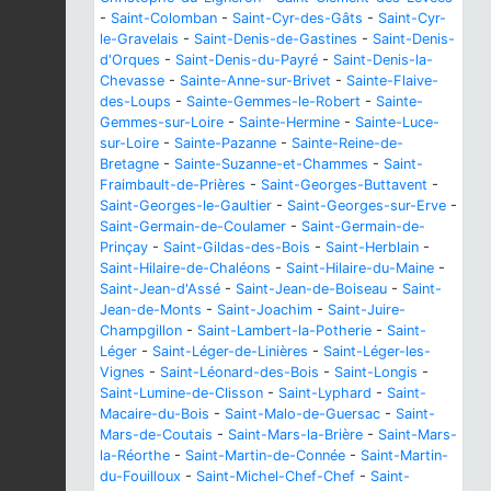
-
Saint-Colomban
-
Saint-Cyr-des-Gâts
-
Saint-Cyr-
le-Gravelais
-
Saint-Denis-de-Gastines
-
Saint-Denis-
d'Orques
-
Saint-Denis-du-Payré
-
Saint-Denis-la-
Chevasse
-
Sainte-Anne-sur-Brivet
-
Sainte-Flaive-
des-Loups
-
Sainte-Gemmes-le-Robert
-
Sainte-
Gemmes-sur-Loire
-
Sainte-Hermine
-
Sainte-Luce-
sur-Loire
-
Sainte-Pazanne
-
Sainte-Reine-de-
Bretagne
-
Sainte-Suzanne-et-Chammes
-
Saint-
Fraimbault-de-Prières
-
Saint-Georges-Buttavent
-
Saint-Georges-le-Gaultier
-
Saint-Georges-sur-Erve
-
Saint-Germain-de-Coulamer
-
Saint-Germain-de-
Prinçay
-
Saint-Gildas-des-Bois
-
Saint-Herblain
-
Saint-Hilaire-de-Chaléons
-
Saint-Hilaire-du-Maine
-
Saint-Jean-d'Assé
-
Saint-Jean-de-Boiseau
-
Saint-
Jean-de-Monts
-
Saint-Joachim
-
Saint-Juire-
Champgillon
-
Saint-Lambert-la-Potherie
-
Saint-
Léger
-
Saint-Léger-de-Linières
-
Saint-Léger-les-
Vignes
-
Saint-Léonard-des-Bois
-
Saint-Longis
-
Saint-Lumine-de-Clisson
-
Saint-Lyphard
-
Saint-
Macaire-du-Bois
-
Saint-Malo-de-Guersac
-
Saint-
Mars-de-Coutais
-
Saint-Mars-la-Brière
-
Saint-Mars-
la-Réorthe
-
Saint-Martin-de-Connée
-
Saint-Martin-
du-Fouilloux
-
Saint-Michel-Chef-Chef
-
Saint-