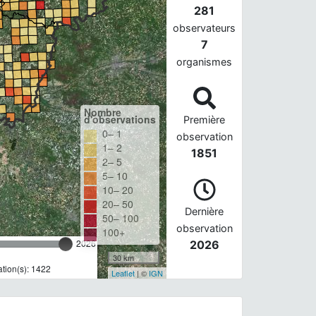
281
observateurs
7
organismes
Nombre
d'observations
Première
0– 1
observation
1– 2
1851
2– 5
5– 10
10– 20
20– 50
Dernière
50– 100
observation
100+
2026
2026
30 km
tion(s): 1422
Leaflet
| ©
IGN