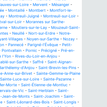
auves-sur-Loire
-
Mervent
-
Mésanger
-
ée
-
Montaillé
-
Montbert
-
Montfort-le-
lay
-
Montreuil-Juigné
-
Montreuil-sur-Loir
-
val-sur-Loir
-
Morannes sur Sarthe-
erne
-
Moutiers-sur-le-Lay
-
Mouzeuil-Saint-
ntes
-
Neuillé
-
Nort-sur-Erdre
-
Notre-
ant-Villages
-
Noyen-sur-Sarthe
-
Nozay
-
on
-
Pannecé
-
Parigné-l'Évêque
-
Petit-
-
Pontvallain
-
Pornic
-
Précigné
-
Pré-en-
e l'Yon
-
Rives-du-Loir-en-Anjou
-
ablé-sur-Sarthe
-
Saffré
-
Saint-Aignan-
Barthélemy-d'Anjou
-
Saint-Brevin-les-Pins
-
te-Anne-sur-Brivet
-
Sainte-Gemme-la-Plaine
Sainte-Luce-sur-Loire
-
Sainte-Pazanne
-
Mer-Morte
-
Saint-Étienne-de-Montluc
-
ervais-de-Vic
-
Saint-Herblain
-
Saint-
t-Jean-de-Monts
-
Saint-Joachim
-
Saint-
ie
-
Saint-Léonard-des-Bois
-
Saint-Longis
-