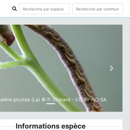
ious
Next
alène picotée (La) © P. Chatard - CC BY-NC-SA
Informations espèce