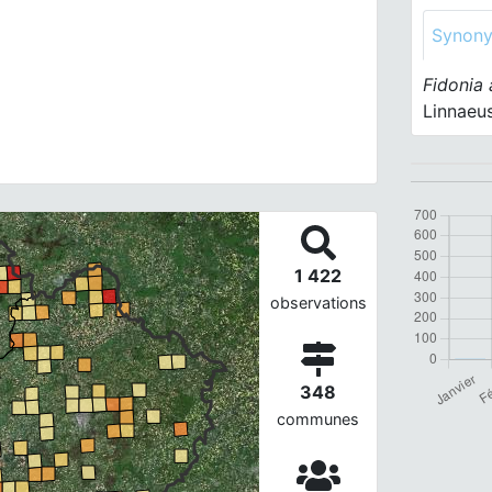
Synon
Fidonia
Linnaeu
1 422
observations
348
communes