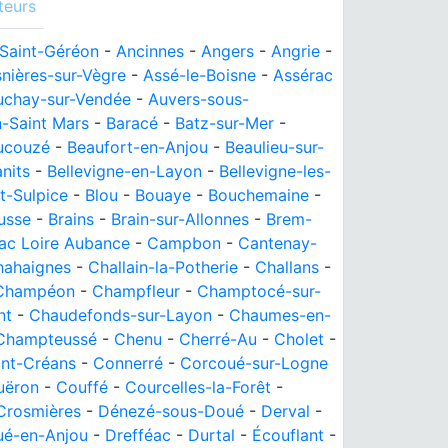
teurs
Saint-Géréon
-
Ancinnes
-
Angers
-
Angrie
-
nières-sur-Vègre
-
Assé-le-Boisne
-
Assérac
uchay-sur-Vendée
-
Auvers-sous-
n-Saint Mars
-
Baracé
-
Batz-sur-Mer
-
ucouzé
-
Beaufort-en-Anjou
-
Beaulieu-sur-
nits
-
Bellevigne-en-Layon
-
Bellevigne-les-
t-Sulpice
-
Blou
-
Bouaye
-
Bouchemaine
-
usse
-
Brains
-
Brain-sur-Allonnes
-
Brem-
sac Loire Aubance
-
Campbon
-
Cantenay-
hahaignes
-
Challain-la-Potherie
-
Challans
-
Champéon
-
Champfleur
-
Champtocé-sur-
nt
-
Chaudefonds-sur-Layon
-
Chaumes-en-
-Champteussé
-
Chenu
-
Cherré-Au
-
Cholet
-
nt-Créans
-
Connerré
-
Corcoué-sur-Logne
uëron
-
Couffé
-
Courcelles-la-Forêt
-
Crosmières
-
Dénezé-sous-Doué
-
Derval
-
é-en-Anjou
-
Drefféac
-
Durtal
-
Écouflant
-