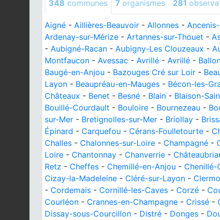
348
communes
7
organismes
281
observa
Aigné
-
Aillières-Beauvoir
-
Allonnes
-
Ancenis-
Ardenay-sur-Mérize
-
Artannes-sur-Thouet
-
As
-
Aubigné-Racan
-
Aubigny-Les Clouzeaux
-
A
Montfaucon
-
Avessac
-
Avrillé
-
Avrillé
-
Ballo
Baugé-en-Anjou
-
Bazouges Cré sur Loir
-
Bea
Layon
-
Beaupréau-en-Mauges
-
Bécon-les-Gra
Châteaux
-
Benet
-
Besné
-
Blain
-
Blaison-Sain
Bouillé-Courdault
-
Bouloire
-
Bournezeau
-
Bo
sur-Mer
-
Bretignolles-sur-Mer
-
Briollay
-
Bris
Épinard
-
Carquefou
-
Cérans-Foulletourte
-
C
Challes
-
Chalonnes-sur-Loire
-
Champagné
-
Loire
-
Chantonnay
-
Chanverrie
-
Châteaubria
Retz
-
Cheffes
-
Chemillé-en-Anjou
-
Chenillé
Cizay-la-Madeleine
-
Cléré-sur-Layon
-
Clermo
-
Cordemais
-
Cornillé-les-Caves
-
Corzé
-
Co
Courléon
-
Crannes-en-Champagne
-
Crissé
-
Dissay-sous-Courcillon
-
Distré
-
Donges
-
Dou