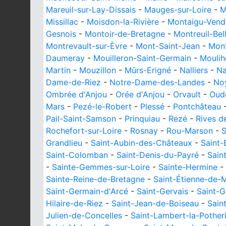
Mareuil-sur-Lay-Dissais
-
Mauges-sur-Loire
-
M
Missillac
-
Moisdon-la-Rivière
-
Montaigu-Vend
Gesnois
-
Montoir-de-Bretagne
-
Montreuil-Bel
Montrevault-sur-Èvre
-
Mont-Saint-Jean
-
Mont
Daumeray
-
Mouilleron-Saint-Germain
-
Moulih
Martin
-
Mouzillon
-
Mûrs-Erigné
-
Nalliers
-
Na
Dame-de-Riez
-
Notre-Dame-des-Landes
-
Noy
Ombrée d'Anjou
-
Orée d'Anjou
-
Orvault
-
Oud
Mars
-
Pezé-le-Robert
-
Plessé
-
Pontchâteau
Pail-Saint-Samson
-
Prinquiau
-
Rezé
-
Rives d
Rochefort-sur-Loire
-
Rosnay
-
Rou-Marson
-
S
Grandlieu
-
Saint-Aubin-des-Châteaux
-
Saint-
Saint-Colomban
-
Saint-Denis-du-Payré
-
Sain
-
Sainte-Gemmes-sur-Loire
-
Sainte-Hermine
-
Sainte-Reine-de-Bretagne
-
Saint-Étienne-de-
Saint-Germain-d'Arcé
-
Saint-Gervais
-
Saint-G
Hilaire-de-Riez
-
Saint-Jean-de-Boiseau
-
Sain
Julien-de-Concelles
-
Saint-Lambert-la-Pother