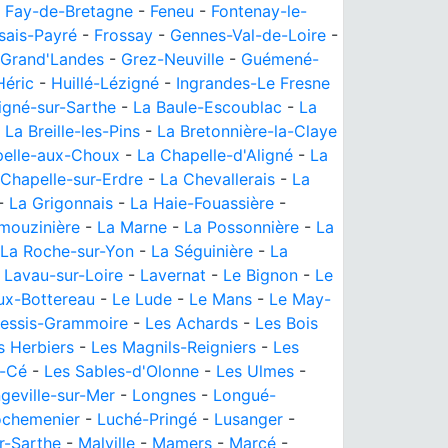
-
Fay-de-Bretagne
-
Feneu
-
Fontenay-le-
sais-Payré
-
Frossay
-
Gennes-Val-de-Loire
-
Grand'Landes
-
Grez-Neuville
-
Guémené-
Héric
-
Huillé-Lézigné
-
Ingrandes-Le Fresne
igné-sur-Sarthe
-
La Baule-Escoublac
-
La
-
La Breille-les-Pins
-
La Bretonnière-la-Claye
pelle-aux-Choux
-
La Chapelle-d'Aligné
-
La
 Chapelle-sur-Erdre
-
La Chevallerais
-
La
-
La Grigonnais
-
La Haie-Fouassière
-
imouzinière
-
La Marne
-
La Possonnière
-
La
La Roche-sur-Yon
-
La Séguinière
-
La
-
Lavau-sur-Loire
-
Lavernat
-
Le Bignon
-
Le
ux-Bottereau
-
Le Lude
-
Le Mans
-
Le May-
lessis-Grammoire
-
Les Achards
-
Les Bois
s Herbiers
-
Les Magnils-Reigniers
-
Les
e-Cé
-
Les Sables-d'Olonne
-
Les Ulmes
-
geville-sur-Mer
-
Longnes
-
Longué-
ochemenier
-
Luché-Pringé
-
Lusanger
-
r-Sarthe
-
Malville
-
Mamers
-
Marcé
-