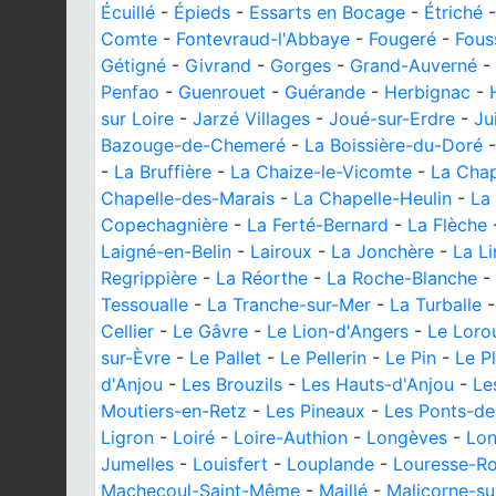
Écuillé
-
Épieds
-
Essarts en Bocage
-
Étriché
Comte
-
Fontevraud-l'Abbaye
-
Fougeré
-
Fous
Gétigné
-
Givrand
-
Gorges
-
Grand-Auverné
-
Penfao
-
Guenrouet
-
Guérande
-
Herbignac
-
sur Loire
-
Jarzé Villages
-
Joué-sur-Erdre
-
Ju
Bazouge-de-Chemeré
-
La Boissière-du-Doré
-
La Bruffière
-
La Chaize-le-Vicomte
-
La Cha
Chapelle-des-Marais
-
La Chapelle-Heulin
-
La
Copechagnière
-
La Ferté-Bernard
-
La Flèche
Laigné-en-Belin
-
Lairoux
-
La Jonchère
-
La L
Regrippière
-
La Réorthe
-
La Roche-Blanche
-
Tessoualle
-
La Tranche-sur-Mer
-
La Turballe
Cellier
-
Le Gâvre
-
Le Lion-d'Angers
-
Le Loro
sur-Èvre
-
Le Pallet
-
Le Pellerin
-
Le Pin
-
Le P
d'Anjou
-
Les Brouzils
-
Les Hauts-d'Anjou
-
Le
Moutiers-en-Retz
-
Les Pineaux
-
Les Ponts-d
Ligron
-
Loiré
-
Loire-Authion
-
Longèves
-
Lon
Jumelles
-
Louisfert
-
Louplande
-
Louresse-R
Machecoul-Saint-Même
-
Maillé
-
Malicorne-su