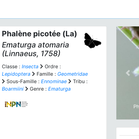
Phalène picotée (La)
Ematurga atomaria
(Linnaeus, 1758)
Classe :
Insecta
Ordre :
Lepidoptera
Famille :
Geometridae
Prev
Sous-Famille :
Ennominae
Tribu :
Boarmiini
Genre :
Ematurga
Ph