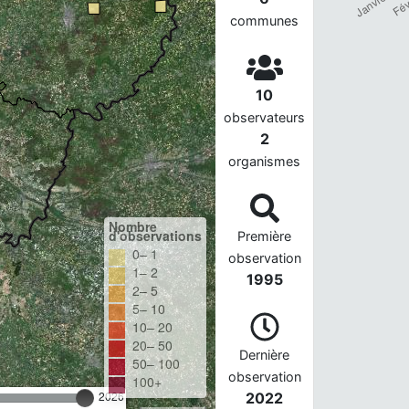
communes
10
observateurs
2
organismes
Nombre
d'observations
Première
0– 1
observation
1– 2
1995
2– 5
5– 10
10– 20
20– 50
Dernière
50– 100
observation
100+
2026
2022