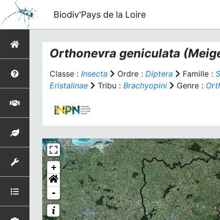
Biodiv'Pays de la Loire
Orthonevra geniculata
(Meige
Classe :
Insecta
Ordre :
Diptera
Famille :
S
Eristalinae
Tribu :
Brachyopini
Genre :
Ort
+
-