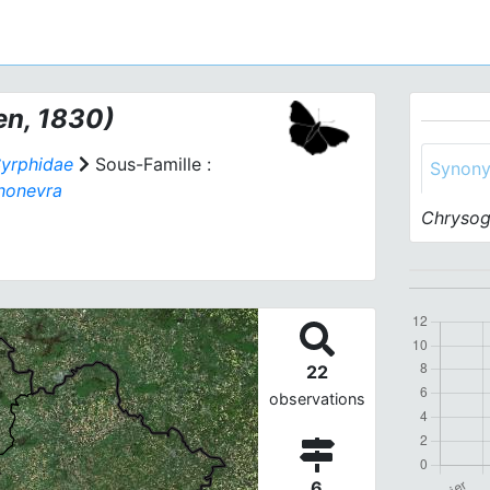
n, 1830)
yrphidae
Sous-Famille :
Synon
honevra
Chrysog
22
observations
6