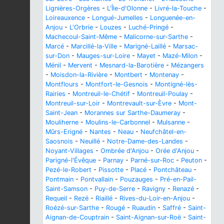
Lignières-Orgères
-
L'Île-d'Olonne
-
Livré-la-Touche
-
Loireauxence
-
Longué-Jumelles
-
Longuenée-en-
Anjou
-
L'Orbrie
-
Louzes
-
Luché-Pringé
-
Machecoul-Saint-Même
-
Malicorne-sur-Sarthe
-
Marcé
-
Marcillé-la-Ville
-
Marigné-Laillé
-
Marsac-
sur-Don
-
Mauges-sur-Loire
-
Mayet
-
Mazé-Milon
-
Ménil
-
Mervent
-
Mesnard-la-Barotière
-
Mézangers
-
Moisdon-la-Rivière
-
Montbert
-
Montenay
-
Montflours
-
Montfort-le-Gesnois
-
Montigné-lès-
Rairies
-
Montreuil-le-Chétif
-
Montreuil-Poulay
-
Montreuil-sur-Loir
-
Montrevault-sur-Èvre
-
Mont-
Saint-Jean
-
Morannes sur Sarthe-Daumeray
-
Mouliherne
-
Moulins-le-Carbonnel
-
Mulsanne
-
Mûrs-Erigné
-
Nantes
-
Neau
-
Neufchâtel-en-
Saosnois
-
Neuillé
-
Notre-Dame-des-Landes
-
Noyant-Villages
-
Ombrée d'Anjou
-
Orée d'Anjou
-
Parigné-l'Évêque
-
Parnay
-
Parné-sur-Roc
-
Peuton
-
Pezé-le-Robert
-
Pissotte
-
Placé
-
Pontchâteau
-
Pontmain
-
Pontvallain
-
Pouzauges
-
Pré-en-Pail-
Saint-Samson
-
Puy-de-Serre
-
Ravigny
-
Renazé
-
Requeil
-
Rezé
-
Riaillé
-
Rives-du-Loir-en-Anjou
-
Roézé-sur-Sarthe
-
Rougé
-
Ruaudin
-
Saffré
-
Saint-
Aignan-de-Couptrain
-
Saint-Aignan-sur-Roë
-
Saint-