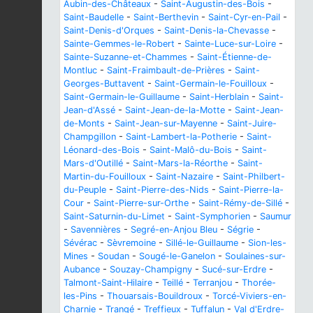
Aubin-des-Châteaux
-
Saint-Augustin-des-Bois
-
Saint-Baudelle
-
Saint-Berthevin
-
Saint-Cyr-en-Pail
-
Saint-Denis-d'Orques
-
Saint-Denis-la-Chevasse
-
Sainte-Gemmes-le-Robert
-
Sainte-Luce-sur-Loire
-
Sainte-Suzanne-et-Chammes
-
Saint-Étienne-de-
Montluc
-
Saint-Fraimbault-de-Prières
-
Saint-
Georges-Buttavent
-
Saint-Germain-le-Fouilloux
-
Saint-Germain-le-Guillaume
-
Saint-Herblain
-
Saint-
Jean-d'Assé
-
Saint-Jean-de-la-Motte
-
Saint-Jean-
de-Monts
-
Saint-Jean-sur-Mayenne
-
Saint-Juire-
Champgillon
-
Saint-Lambert-la-Potherie
-
Saint-
Léonard-des-Bois
-
Saint-Malô-du-Bois
-
Saint-
Mars-d'Outillé
-
Saint-Mars-la-Réorthe
-
Saint-
Martin-du-Fouilloux
-
Saint-Nazaire
-
Saint-Philbert-
du-Peuple
-
Saint-Pierre-des-Nids
-
Saint-Pierre-la-
Cour
-
Saint-Pierre-sur-Orthe
-
Saint-Rémy-de-Sillé
-
Saint-Saturnin-du-Limet
-
Saint-Symphorien
-
Saumur
-
Savennières
-
Segré-en-Anjou Bleu
-
Ségrie
-
Sévérac
-
Sèvremoine
-
Sillé-le-Guillaume
-
Sion-les-
Mines
-
Soudan
-
Sougé-le-Ganelon
-
Soulaines-sur-
Aubance
-
Souzay-Champigny
-
Sucé-sur-Erdre
-
Talmont-Saint-Hilaire
-
Teillé
-
Terranjou
-
Thorée-
les-Pins
-
Thouarsais-Bouildroux
-
Torcé-Viviers-en-
Charnie
-
Trangé
-
Treffieux
-
Tuffalun
-
Val d'Erdre-