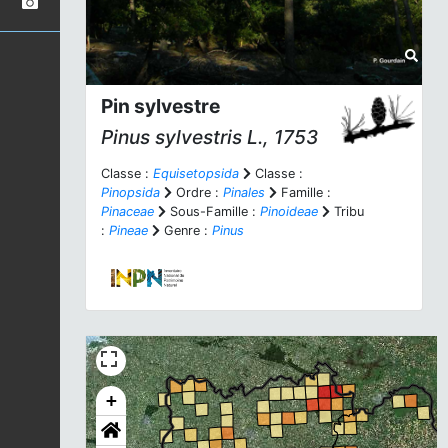
Pin sylvestre
Pinus sylvestris
L., 1753
Classe :
Equisetopsida
Classe :
Pinopsida
Ordre :
Pinales
Famille :
Pinaceae
Sous-Famille :
Pinoideae
Tribu
:
Pineae
Genre :
Pinus
+