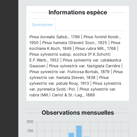
Informations espèce
Synonymes
Pinus borealis
Salisb., 1796 |
Pinus fominii
Kondr.,
1950 |
Pinus hamata
(Steven) Sosn., 1925 |
Pinus
kochiana
K.Koch, 1849 |
Pinus rubra
Mill., 1768 |
Pinus sylvestris
subsp.
scotica
(P.K.Schott)
E.F.Warb., 1952 |
Pinus sylvestris
var.
catalaunica
Gaussen |
Pinus sylvestris
var.
fastigiata
Carrière |
Pinus sylvestris
var.
fruticosa
Borbás, 1879 |
Pinus
sylvestris
var.
hamata
Steven, 1838 |
Pinus
sylvestris
var.
patula
Rouy, 1913 |
Pinus sylvestris
var.
pyreneica
Svob.-Pol. |
Pinus sylvestris
var.
rubra
(Mill.) Cariot & St.-Lag., 1889
Observations mensuelles