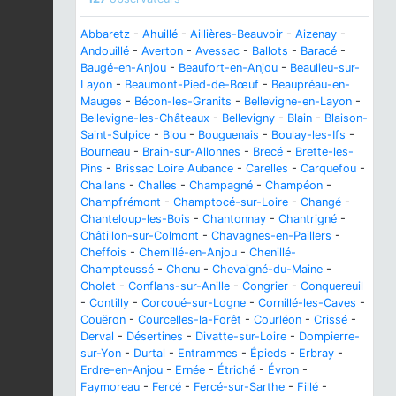
Abbaretz
-
Ahuillé
-
Aillières-Beauvoir
-
Aizenay
-
Andouillé
-
Averton
-
Avessac
-
Ballots
-
Baracé
-
Baugé-en-Anjou
-
Beaufort-en-Anjou
-
Beaulieu-sur-
Layon
-
Beaumont-Pied-de-Bœuf
-
Beaupréau-en-
Mauges
-
Bécon-les-Granits
-
Bellevigne-en-Layon
-
Bellevigne-les-Châteaux
-
Bellevigny
-
Blain
-
Blaison-
Saint-Sulpice
-
Blou
-
Bouguenais
-
Boulay-les-Ifs
-
Bourneau
-
Brain-sur-Allonnes
-
Brecé
-
Brette-les-
Pins
-
Brissac Loire Aubance
-
Carelles
-
Carquefou
-
Challans
-
Challes
-
Champagné
-
Champéon
-
Champfrémont
-
Champtocé-sur-Loire
-
Changé
-
Chanteloup-les-Bois
-
Chantonnay
-
Chantrigné
-
Châtillon-sur-Colmont
-
Chavagnes-en-Paillers
-
Cheffois
-
Chemillé-en-Anjou
-
Chenillé-
Champteussé
-
Chenu
-
Chevaigné-du-Maine
-
Cholet
-
Conflans-sur-Anille
-
Congrier
-
Conquereuil
-
Contilly
-
Corcoué-sur-Logne
-
Cornillé-les-Caves
-
Couëron
-
Courcelles-la-Forêt
-
Courléon
-
Crissé
-
Derval
-
Désertines
-
Divatte-sur-Loire
-
Dompierre-
sur-Yon
-
Durtal
-
Entrammes
-
Épieds
-
Erbray
-
Erdre-en-Anjou
-
Ernée
-
Étriché
-
Évron
-
Faymoreau
-
Fercé
-
Fercé-sur-Sarthe
-
Fillé
-