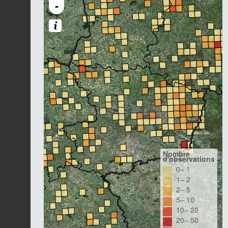
-
Nombre
d'observations
0– 1
1– 2
2– 5
5– 10
10– 20
20– 50