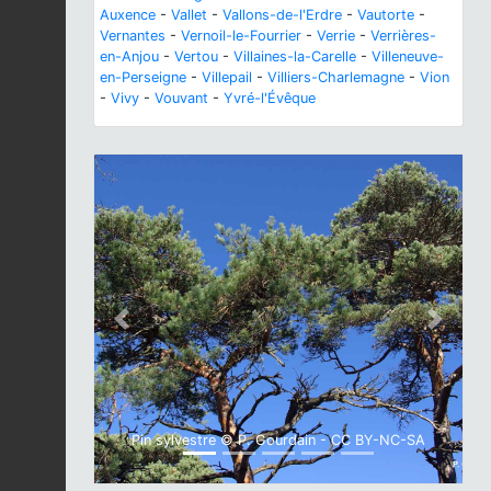
Auxence
-
Vallet
-
Vallons-de-l'Erdre
-
Vautorte
-
Vernantes
-
Vernoil-le-Fourrier
-
Verrie
-
Verrières-
en-Anjou
-
Vertou
-
Villaines-la-Carelle
-
Villeneuve-
en-Perseigne
-
Villepail
-
Villiers-Charlemagne
-
Vion
-
Vivy
-
Vouvant
-
Yvré-l'Évêque
Previous
Next
Pin sylvestre © P. Gourdain - CC BY-NC-SA