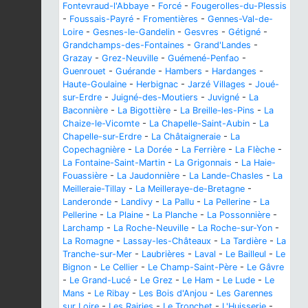
Fontevraud-l'Abbaye
-
Forcé
-
Fougerolles-du-Plessis
-
Foussais-Payré
-
Fromentières
-
Gennes-Val-de-
Loire
-
Gesnes-le-Gandelin
-
Gesvres
-
Gétigné
-
Grandchamps-des-Fontaines
-
Grand'Landes
-
Grazay
-
Grez-Neuville
-
Guémené-Penfao
-
Guenrouet
-
Guérande
-
Hambers
-
Hardanges
-
Haute-Goulaine
-
Herbignac
-
Jarzé Villages
-
Joué-
sur-Erdre
-
Juigné-des-Moutiers
-
Juvigné
-
La
Baconnière
-
La Bigottière
-
La Breille-les-Pins
-
La
Chaize-le-Vicomte
-
La Chapelle-Saint-Aubin
-
La
Chapelle-sur-Erdre
-
La Châtaigneraie
-
La
Copechagnière
-
La Dorée
-
La Ferrière
-
La Flèche
-
La Fontaine-Saint-Martin
-
La Grigonnais
-
La Haie-
Fouassière
-
La Jaudonnière
-
La Lande-Chasles
-
La
Meilleraie-Tillay
-
La Meilleraye-de-Bretagne
-
Landeronde
-
Landivy
-
La Pallu
-
La Pellerine
-
La
Pellerine
-
La Plaine
-
La Planche
-
La Possonnière
-
Larchamp
-
La Roche-Neuville
-
La Roche-sur-Yon
-
La Romagne
-
Lassay-les-Châteaux
-
La Tardière
-
La
Tranche-sur-Mer
-
Laubrières
-
Laval
-
Le Bailleul
-
Le
Bignon
-
Le Cellier
-
Le Champ-Saint-Père
-
Le Gâvre
-
Le Grand-Lucé
-
Le Grez
-
Le Ham
-
Le Lude
-
Le
Mans
-
Le Ribay
-
Les Bois d'Anjou
-
Les Garennes
sur Loire
-
Les Rairies
-
Le Tronchet
-
L'Huisserie
-