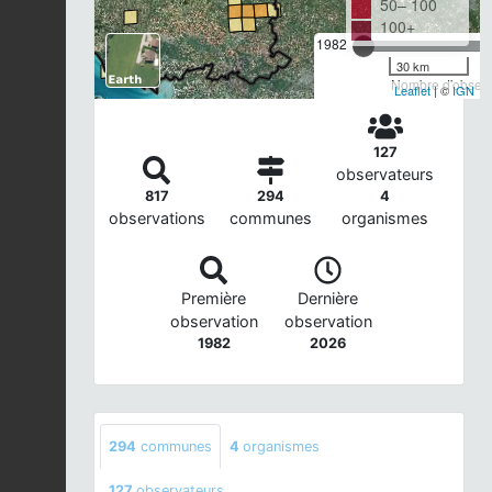
50– 100
100+
1982
30 km
Nombre d'observa
Leaflet
| ©
IGN
127
observateurs
817
294
4
observations
communes
organismes
Première
Dernière
observation
observation
1982
2026
294
communes
4
organismes
127
observateurs