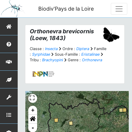
Biodiv'Pays de la Loire
Orthonevra brevicornis
(Loew, 1843)
Classe :
Insecta
Ordre :
Diptera
Famille
:
Syrphidae
Sous-Famille :
Eristalinae
Tribu :
Brachyopini
Genre :
Orthonevra
+
-