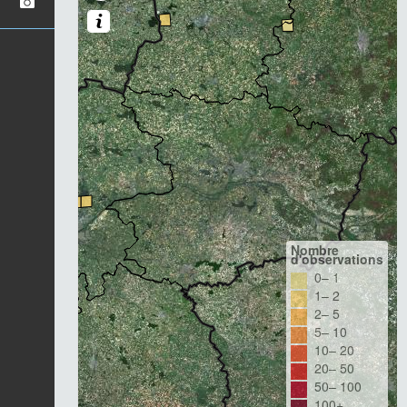
Nombre
d'observations
0– 1
1– 2
2– 5
5– 10
10– 20
20– 50
50– 100
100+