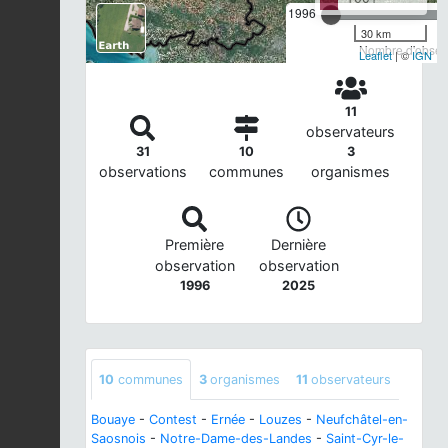
1996
30 km
Nombre d'observ
Leaflet
| ©
IGN
11
observateurs
31
10
3
observations
communes
organismes
Première
Dernière
observation
observation
1996
2025
10
communes
3
organismes
11
observateurs
Bouaye
-
Contest
-
Ernée
-
Louzes
-
Neufchâtel-en-
Saosnois
-
Notre-Dame-des-Landes
-
Saint-Cyr-le-