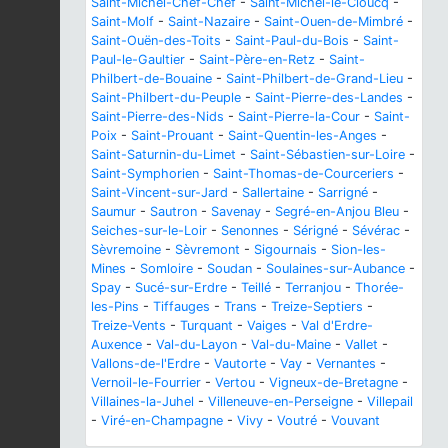
Saint-Michel-Chef-Chef
-
Saint-Michel-le-Cloucq
-
Saint-Molf
-
Saint-Nazaire
-
Saint-Ouen-de-Mimbré
-
Saint-Ouën-des-Toits
-
Saint-Paul-du-Bois
-
Saint-
Paul-le-Gaultier
-
Saint-Père-en-Retz
-
Saint-
Philbert-de-Bouaine
-
Saint-Philbert-de-Grand-Lieu
-
Saint-Philbert-du-Peuple
-
Saint-Pierre-des-Landes
-
Saint-Pierre-des-Nids
-
Saint-Pierre-la-Cour
-
Saint-
Poix
-
Saint-Prouant
-
Saint-Quentin-les-Anges
-
Saint-Saturnin-du-Limet
-
Saint-Sébastien-sur-Loire
-
Saint-Symphorien
-
Saint-Thomas-de-Courceriers
-
Saint-Vincent-sur-Jard
-
Sallertaine
-
Sarrigné
-
Saumur
-
Sautron
-
Savenay
-
Segré-en-Anjou Bleu
-
Seiches-sur-le-Loir
-
Senonnes
-
Sérigné
-
Sévérac
-
Sèvremoine
-
Sèvremont
-
Sigournais
-
Sion-les-
Mines
-
Somloire
-
Soudan
-
Soulaines-sur-Aubance
-
Spay
-
Sucé-sur-Erdre
-
Teillé
-
Terranjou
-
Thorée-
les-Pins
-
Tiffauges
-
Trans
-
Treize-Septiers
-
Treize-Vents
-
Turquant
-
Vaiges
-
Val d'Erdre-
Auxence
-
Val-du-Layon
-
Val-du-Maine
-
Vallet
-
Vallons-de-l'Erdre
-
Vautorte
-
Vay
-
Vernantes
-
Vernoil-le-Fourrier
-
Vertou
-
Vigneux-de-Bretagne
-
Villaines-la-Juhel
-
Villeneuve-en-Perseigne
-
Villepail
-
Viré-en-Champagne
-
Vivy
-
Voutré
-
Vouvant