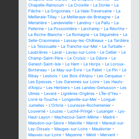
Chapelle-Rainsouin
-
La Croixille
-
La Dorée
-
La
Flèche
-
La Grigonnais
-
La Haie-Traversaine
-
La
Meilleraie-Tillay
-
La Meilleraye-de-Bretagne
-
La
Merlatière
-
Landevieille
-
Landivy
-
La Pallu
-
La
Pellerine
-
La Possonnière
-
Larchamp
-
La Réorthe
-
La Roche-Blanche
-
La Romagne
-
La Séguinière
-
La
Selle-Craonnaise
-
Lassay-les-Châteaux
-
La Tardière
-
La Tessoualle
-
La Tranche-sur-Mer
-
La Turballe
-
Laubrières
-
Laval
-
Lavau-sur-Loire
-
Le Cellier
-
Le
Champ-Saint-Père
-
Le Croisic
-
Le Gâvre
-
Le
Genest-Saint-Isle
-
Le Ham
-
Le Horps
-
Le Loroux-
Bottereau
-
Le May-sur-Èvre
-
Le Pallet
-
Le Pin
-
Le
Ribay
-
Lesbois
-
Les Bois d'Anjou
-
Les Cerqueux
-
Les Epesses
-
Les Garennes sur Loire
-
Les Hauts-
d'Anjou
-
Les Herbiers
-
Les Landes-Genusson
-
Les
Ulmes
-
Levaré
-
Lignières-Orgères
-
L'Île-d'Yeu
-
Livré-la-Touche
-
Longeville-sur-Mer
-
Longué-
Jumelles
-
L'Orbrie
-
Louresse-Rochemenier
-
Louverné
-
Louzes
-
Luché-Pringé
-
Lusanger
-
Lys-
Haut-Layon
-
Machecoul-Saint-Même
-
Madré
-
Maisdon-sur-Sèvre
-
Malville
-
Marcé
-
Mareuil-sur-
Lay-Dissais
-
Mauges-sur-Loire
-
Maulévrier
-
Mauves-sur-Loire
-
Mayenne
-
Ménil
-
Mervent
-