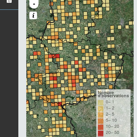
-
Nombre
d'observations
0– 1
1– 2
2– 5
5– 10
10– 20
20– 50