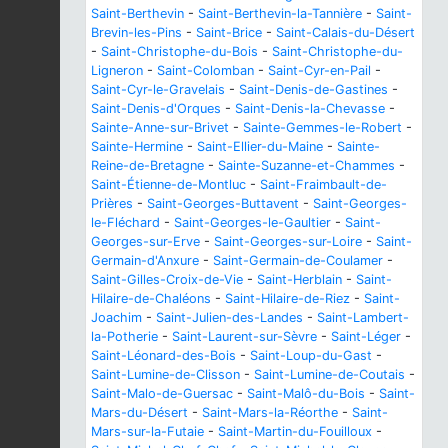
Saint-Berthevin
-
Saint-Berthevin-la-Tannière
-
Saint-
Brevin-les-Pins
-
Saint-Brice
-
Saint-Calais-du-Désert
-
Saint-Christophe-du-Bois
-
Saint-Christophe-du-
Ligneron
-
Saint-Colomban
-
Saint-Cyr-en-Pail
-
Saint-Cyr-le-Gravelais
-
Saint-Denis-de-Gastines
-
Saint-Denis-d'Orques
-
Saint-Denis-la-Chevasse
-
Sainte-Anne-sur-Brivet
-
Sainte-Gemmes-le-Robert
-
Sainte-Hermine
-
Saint-Ellier-du-Maine
-
Sainte-
Reine-de-Bretagne
-
Sainte-Suzanne-et-Chammes
-
Saint-Étienne-de-Montluc
-
Saint-Fraimbault-de-
Prières
-
Saint-Georges-Buttavent
-
Saint-Georges-
le-Fléchard
-
Saint-Georges-le-Gaultier
-
Saint-
Georges-sur-Erve
-
Saint-Georges-sur-Loire
-
Saint-
Germain-d'Anxure
-
Saint-Germain-de-Coulamer
-
Saint-Gilles-Croix-de-Vie
-
Saint-Herblain
-
Saint-
Hilaire-de-Chaléons
-
Saint-Hilaire-de-Riez
-
Saint-
Joachim
-
Saint-Julien-des-Landes
-
Saint-Lambert-
la-Potherie
-
Saint-Laurent-sur-Sèvre
-
Saint-Léger
-
Saint-Léonard-des-Bois
-
Saint-Loup-du-Gast
-
Saint-Lumine-de-Clisson
-
Saint-Lumine-de-Coutais
-
Saint-Malo-de-Guersac
-
Saint-Malô-du-Bois
-
Saint-
Mars-du-Désert
-
Saint-Mars-la-Réorthe
-
Saint-
Mars-sur-la-Futaie
-
Saint-Martin-du-Fouilloux
-