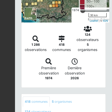
50– 100
100+
1974
30 km
Nombre d'observa
Leaflet
| ©
IGN
124
observateurs
1 286
418
5
observations
communes
organismes
Première
Dernière
observation
observation
1974
2026
418
communes
5
organismes
124
observateurs