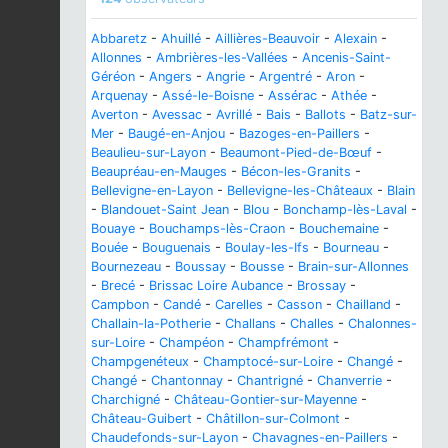
Abbaretz
-
Ahuillé
-
Aillières-Beauvoir
-
Alexain
-
Allonnes
-
Ambrières-les-Vallées
-
Ancenis-Saint-
Géréon
-
Angers
-
Angrie
-
Argentré
-
Aron
-
Arquenay
-
Assé-le-Boisne
-
Assérac
-
Athée
-
Averton
-
Avessac
-
Avrillé
-
Bais
-
Ballots
-
Batz-sur-
Mer
-
Baugé-en-Anjou
-
Bazoges-en-Paillers
-
Beaulieu-sur-Layon
-
Beaumont-Pied-de-Bœuf
-
Beaupréau-en-Mauges
-
Bécon-les-Granits
-
Bellevigne-en-Layon
-
Bellevigne-les-Châteaux
-
Blain
-
Blandouet-Saint Jean
-
Blou
-
Bonchamp-lès-Laval
-
Bouaye
-
Bouchamps-lès-Craon
-
Bouchemaine
-
Bouée
-
Bouguenais
-
Boulay-les-Ifs
-
Bourneau
-
Bournezeau
-
Boussay
-
Bousse
-
Brain-sur-Allonnes
-
Brecé
-
Brissac Loire Aubance
-
Brossay
-
Campbon
-
Candé
-
Carelles
-
Casson
-
Chailland
-
Challain-la-Potherie
-
Challans
-
Challes
-
Chalonnes-
sur-Loire
-
Champéon
-
Champfrémont
-
Champgenéteux
-
Champtocé-sur-Loire
-
Changé
-
Changé
-
Chantonnay
-
Chantrigné
-
Chanverrie
-
Charchigné
-
Château-Gontier-sur-Mayenne
-
Château-Guibert
-
Châtillon-sur-Colmont
-
Chaudefonds-sur-Layon
-
Chavagnes-en-Paillers
-