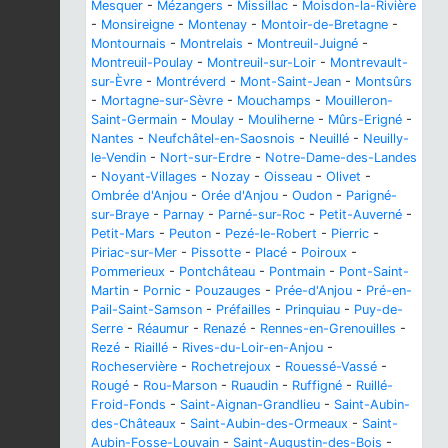
Mesquer
-
Mézangers
-
Missillac
-
Moisdon-la-Rivière
-
Monsireigne
-
Montenay
-
Montoir-de-Bretagne
-
Montournais
-
Montrelais
-
Montreuil-Juigné
-
Montreuil-Poulay
-
Montreuil-sur-Loir
-
Montrevault-
sur-Èvre
-
Montréverd
-
Mont-Saint-Jean
-
Montsûrs
-
Mortagne-sur-Sèvre
-
Mouchamps
-
Mouilleron-
Saint-Germain
-
Moulay
-
Mouliherne
-
Mûrs-Erigné
-
Nantes
-
Neufchâtel-en-Saosnois
-
Neuillé
-
Neuilly-
le-Vendin
-
Nort-sur-Erdre
-
Notre-Dame-des-Landes
-
Noyant-Villages
-
Nozay
-
Oisseau
-
Olivet
-
Ombrée d'Anjou
-
Orée d'Anjou
-
Oudon
-
Parigné-
sur-Braye
-
Parnay
-
Parné-sur-Roc
-
Petit-Auverné
-
Petit-Mars
-
Peuton
-
Pezé-le-Robert
-
Pierric
-
Piriac-sur-Mer
-
Pissotte
-
Placé
-
Poiroux
-
Pommerieux
-
Pontchâteau
-
Pontmain
-
Pont-Saint-
Martin
-
Pornic
-
Pouzauges
-
Prée-d'Anjou
-
Pré-en-
Pail-Saint-Samson
-
Préfailles
-
Prinquiau
-
Puy-de-
Serre
-
Réaumur
-
Renazé
-
Rennes-en-Grenouilles
-
Rezé
-
Riaillé
-
Rives-du-Loir-en-Anjou
-
Rocheservière
-
Rochetrejoux
-
Rouessé-Vassé
-
Rougé
-
Rou-Marson
-
Ruaudin
-
Ruffigné
-
Ruillé-
Froid-Fonds
-
Saint-Aignan-Grandlieu
-
Saint-Aubin-
des-Châteaux
-
Saint-Aubin-des-Ormeaux
-
Saint-
Aubin-Fosse-Louvain
-
Saint-Augustin-des-Bois
-