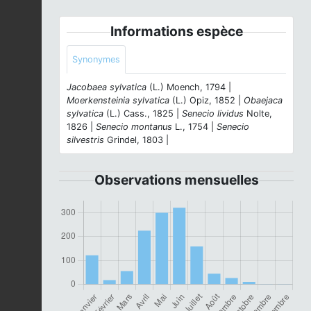
Informations espèce
Synonymes
Jacobaea sylvatica
(L.) Moench, 1794 |
Moerkensteinia sylvatica
(L.) Opiz, 1852 |
Obaejaca
sylvatica
(L.) Cass., 1825 |
Senecio lividus
Nolte,
1826 |
Senecio montanus
L., 1754 |
Senecio
silvestris
Grindel, 1803 |
Observations mensuelles