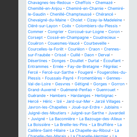
Chavagnes-les-Redoux
-
Cheffois
-
Chemazé
-
Chemillé-en-Anjou
-
Chemiré-en-Charnie
-
Chemiré-
le-Gaudin
-
Chenillé-Champteussé
-
Chérancé
-
Chevaigné-du-Maine
-
Cholet
-
Cizay-la-Madeleine
-
Cléré-sur-Layon
-
Coëx
-
Colombiers-du-Plessis
-
Commer
-
Congrier
-
Corcoué-sur-Logne
-
Coron
-
Corsept
-
Cossé-en-Champagne
-
Coudrecieux
-
Couëron
-
Couesmes-Vaucé
-
Courbeveille
-
Courcelles-la-Forêt
-
Courléon
-
Craon
-
Crennes-
sur-Fraubée
-
Crissé
-
Cuillé
-
Daon
-
Derval
-
Désertines
-
Donges
-
Douillet
-
Durtal
-
Écouflant
-
Entrammes
-
Ernée
-
Fay-de-Bretagne
-
Fégréac
-
Fercé
-
Fercé-sur-Sarthe
-
Fougeré
-
Fougerolles-du-
Plessis
-
Foussais-Payré
-
Fromentières
-
Gennes-
Val-de-Loire
-
Gesvres
-
Gétigné
-
Gorges
-
Gorron
-
Grand-Auverné
-
Guémené-Penfao
-
Guenrouet
-
Guérande
-
Hambers
-
Hardanges
-
Herbignac
-
Hercé
-
Héric
-
Izé
-
Jard-sur-Mer
-
Jarzé Villages
-
Javron-les-Chapelles
-
Joué-sur-Erdre
-
Jublains
-
Juigné-des-Moutiers
-
Juigné-sur-Sarthe
-
Juvardeil
-
Juvigné
-
La Baconnière
-
La Bazouge-des-Alleux
-
La Boissière
-
La Breille-les-Pins
-
La Bruffière
-
La
Caillère-Saint-Hilaire
-
La Chapelle-au-Riboul
-
La
Chapelle-des-Marais
-
La Chapelle-Hermier
-
La