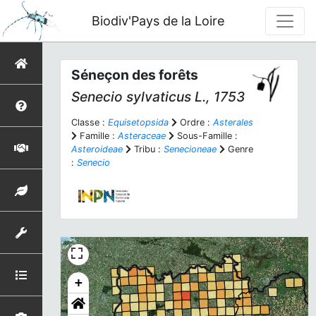
Biodiv'Pays de la Loire
Séneçon des forêts
Senecio sylvaticus
L., 1753
Classe :
Equisetopsida
Ordre :
Asterales
Famille :
Asteraceae
Sous-Famille :
Asteroideae
Tribu :
Senecioneae
Genre
:
Senecio
+