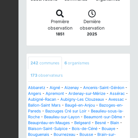
Première
Dernière
observation
observation
1851
2025
242
communes
6
organismes
173
observateurs
Abbaretz
-
Aigné
-
Aizenay
-
Ancenis-Saint-Géréon
-
Angers
-
Apremont
-
Ardenay-sur-Mérize
-
Assérac
-
Aubigné-Racan
-
Aubigny-Les Clouzeaux
-
Avessac
-
Ballon-Saint Mars
-
Baugé-en-Anjou
-
Bazoges-en-
Pareds
-
Bazouges Cré sur Loir
-
Beaulieu-sous-la-
Roche
-
Beaulieu-sur-Layon
-
Beaumont-sur-Dême
-
Beaupréau-en-Mauges
-
Belgeard
-
Besné
-
Blain
-
Blaison-Saint-Sulpice
-
Bois-de-Céné
-
Bouaye
-
Bouguenais
-
Bournezeau
-
Bousse
-
Brain-sur-