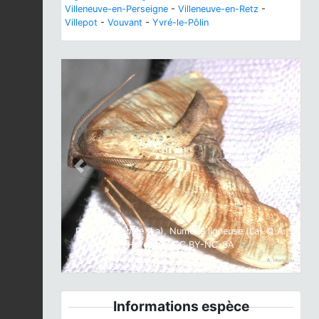
Villeneuve-en-Perseigne
-
Villeneuve-en-Retz
-
Villepot
-
Vouvant
-
Yvré-le-Pôlin
Previous
Next
Phalène linéolée (La), Numérie ligneuse (La) © A.
Horellou - CC BY-NC-SA
Informations espèce