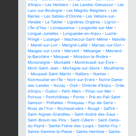
d'Anjou
-
Les Herbiers
-
Les Landes-Genusson
-
Les
Lucs-sur-Boulogne
-
Les Magnils-Reigniers
-
Les
Rairies
-
Les Sables-d'Olonne
-
Les Velluire-sur-
Vendée
-
Le Tablier
-
Lignières-Orgères
-
Ligron
-
L'Île-d'Yeu
-
Loireauxence
-
Longeville-sur-Mer
-
Longué-Jumelles
-
Longuenée-en-Anjou
-
Luché-
Pringé
-
Lusanger
-
Machecoul-Saint-Même
-
Malville
-
Mareil-sur-Loir
-
Marigné-Laillé
-
Marsac-sur-Don
-
Mauges-sur-Loire
-
Mervent
-
Mésanger
-
Mesnard-
la-Barotière
-
Mesquer
-
Moisdon-la-Rivière
-
Monsireigne
-
Montaillé
-
Montrevault-sur-Èvre
-
Mont-Saint-Jean
-
Mortagne-sur-Sèvre
-
Mouliherne
-
Mouzeuil-Saint-Martin
-
Nalliers
-
Nantes
-
Noirmoutier-en-l'Île
-
Nort-sur-Erdre
-
Notre-Dame-
des-Landes
-
Nozay
-
Oizé
-
Ombrée d'Anjou
-
Orée
d'Anjou
-
Oudon
-
Petit-Mars
-
Piriac-sur-Mer
-
Poiroux
-
Pontchâteau
-
Pornic
-
Pré-en-Pail-Saint-
Samson
-
Préfailles
-
Prinquiau
-
Puy-de-Serre
-
Rives de l'Yon
-
Rocheservière
-
Rougé
-
Saffré
-
Saint-Aignan-Grandlieu
-
Saint-André-des-Eaux
-
Saint-Brevin-les-Pins
-
Saint-Célerin
-
Saint-Denis-
du-Payré
-
Sainte-Flaive-des-Loups
-
Sainte-Foy
-
Sainte-Gemme-la-Plaine
-
Sainte-Hermine
-
Sainte-