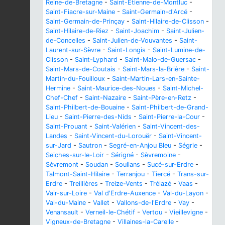
Reine-de-Bretagne
-
Saint-Étienne-de-Montluc
-
Saint-Fiacre-sur-Maine
-
Saint-Germain-d'Arcé
-
Saint-Germain-de-Prinçay
-
Saint-Hilaire-de-Clisson
-
Saint-Hilaire-de-Riez
-
Saint-Joachim
-
Saint-Julien-
de-Concelles
-
Saint-Julien-de-Vouvantes
-
Saint-
Laurent-sur-Sèvre
-
Saint-Longis
-
Saint-Lumine-de-
Clisson
-
Saint-Lyphard
-
Saint-Malo-de-Guersac
-
Saint-Mars-de-Coutais
-
Saint-Mars-la-Brière
-
Saint-
Martin-du-Fouilloux
-
Saint-Martin-Lars-en-Sainte-
Hermine
-
Saint-Maurice-des-Noues
-
Saint-Michel-
Chef-Chef
-
Saint-Nazaire
-
Saint-Père-en-Retz
-
Saint-Philbert-de-Bouaine
-
Saint-Philbert-de-Grand-
Lieu
-
Saint-Pierre-des-Nids
-
Saint-Pierre-la-Cour
-
Saint-Prouant
-
Saint-Valérien
-
Saint-Vincent-des-
Landes
-
Saint-Vincent-du-Lorouër
-
Saint-Vincent-
sur-Jard
-
Sautron
-
Segré-en-Anjou Bleu
-
Ségrie
-
Seiches-sur-le-Loir
-
Sérigné
-
Sèvremoine
-
Sèvremont
-
Soudan
-
Soullans
-
Sucé-sur-Erdre
-
Talmont-Saint-Hilaire
-
Terranjou
-
Tiercé
-
Trans-sur-
Erdre
-
Treillières
-
Treize-Vents
-
Trélazé
-
Vaas
-
Vair-sur-Loire
-
Val d'Erdre-Auxence
-
Val-du-Layon
-
Val-du-Maine
-
Vallet
-
Vallons-de-l'Erdre
-
Vay
-
Venansault
-
Verneil-le-Chétif
-
Vertou
-
Vieillevigne
-
Vigneux-de-Bretagne
-
Villaines-la-Carelle
-