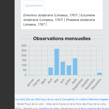
Synonymes
Ennomos dolabraria
(Linnaeus, 1767) |
Eurymene
dolabraria
(Linnaeus, 1767) |
Phalaena dolabraria
Linnaeus, 1767 |
Observations mensuelles
Accueil
|
Site du CEN Pays de la Loire
|
Conception et crédits
|
Mentions légales
Biodiv'Pays de la Loire - Atlas de la faune et de la flore des Pays de la Loire,
2024 - Réalisé avec
GeoNature-atlas
, développé par le
Parc national des Écrins