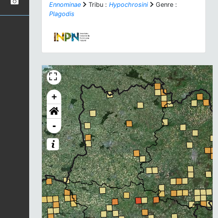
Ennominae
Tribu :
Hypochrosini
Genre :
Plagodis
+
-