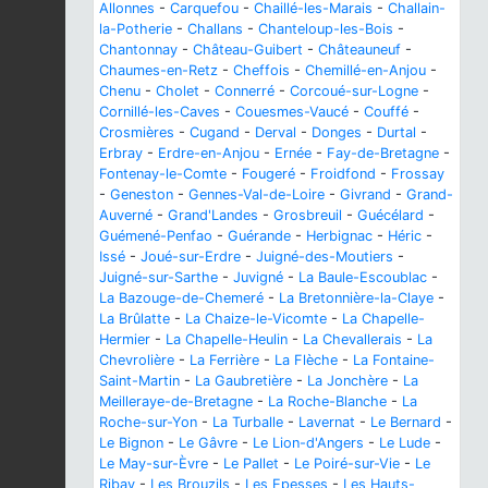
Allonnes
-
Carquefou
-
Chaillé-les-Marais
-
Challain-
la-Potherie
-
Challans
-
Chanteloup-les-Bois
-
Chantonnay
-
Château-Guibert
-
Châteauneuf
-
Chaumes-en-Retz
-
Cheffois
-
Chemillé-en-Anjou
-
Chenu
-
Cholet
-
Connerré
-
Corcoué-sur-Logne
-
Cornillé-les-Caves
-
Couesmes-Vaucé
-
Couffé
-
Crosmières
-
Cugand
-
Derval
-
Donges
-
Durtal
-
Erbray
-
Erdre-en-Anjou
-
Ernée
-
Fay-de-Bretagne
-
Fontenay-le-Comte
-
Fougeré
-
Froidfond
-
Frossay
-
Geneston
-
Gennes-Val-de-Loire
-
Givrand
-
Grand-
Auverné
-
Grand'Landes
-
Grosbreuil
-
Guécélard
-
Guémené-Penfao
-
Guérande
-
Herbignac
-
Héric
-
Issé
-
Joué-sur-Erdre
-
Juigné-des-Moutiers
-
Juigné-sur-Sarthe
-
Juvigné
-
La Baule-Escoublac
-
La Bazouge-de-Chemeré
-
La Bretonnière-la-Claye
-
La Brûlatte
-
La Chaize-le-Vicomte
-
La Chapelle-
Hermier
-
La Chapelle-Heulin
-
La Chevallerais
-
La
Chevrolière
-
La Ferrière
-
La Flèche
-
La Fontaine-
Saint-Martin
-
La Gaubretière
-
La Jonchère
-
La
Meilleraye-de-Bretagne
-
La Roche-Blanche
-
La
Roche-sur-Yon
-
La Turballe
-
Lavernat
-
Le Bernard
-
Le Bignon
-
Le Gâvre
-
Le Lion-d'Angers
-
Le Lude
-
Le May-sur-Èvre
-
Le Pallet
-
Le Poiré-sur-Vie
-
Le
Ribay
-
Les Brouzils
-
Les Epesses
-
Les Hauts-