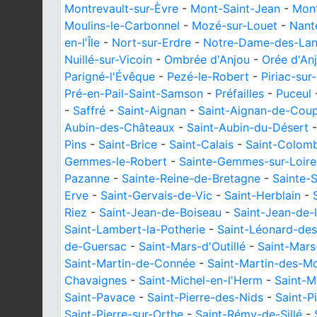
Montrevault-sur-Èvre
-
Mont-Saint-Jean
-
Mont
Moulins-le-Carbonnel
-
Mozé-sur-Louet
-
Nant
en-l'Île
-
Nort-sur-Erdre
-
Notre-Dame-des-La
Nuillé-sur-Vicoin
-
Ombrée d'Anjou
-
Orée d'An
Parigné-l'Évêque
-
Pezé-le-Robert
-
Piriac-sur
Pré-en-Pail-Saint-Samson
-
Préfailles
-
Puceul
-
Saffré
-
Saint-Aignan
-
Saint-Aignan-de-Coup
Aubin-des-Châteaux
-
Saint-Aubin-du-Désert
Pins
-
Saint-Brice
-
Saint-Calais
-
Saint-Colom
Gemmes-le-Robert
-
Sainte-Gemmes-sur-Loire
Pazanne
-
Sainte-Reine-de-Bretagne
-
Sainte-
Erve
-
Saint-Gervais-de-Vic
-
Saint-Herblain
-
Riez
-
Saint-Jean-de-Boiseau
-
Saint-Jean-de-
Saint-Lambert-la-Potherie
-
Saint-Léonard-des
de-Guersac
-
Saint-Mars-d'Outillé
-
Saint-Mars
Saint-Martin-de-Connée
-
Saint-Martin-des-M
Chavaignes
-
Saint-Michel-en-l'Herm
-
Saint-M
Saint-Pavace
-
Saint-Pierre-des-Nids
-
Saint-P
Saint-Pierre-sur-Orthe
-
Saint-Rémy-de-Sillé
-