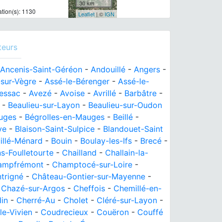
30 km
tion(s): 1130
Leaflet
| ©
IGN
teurs
Ancenis-Saint-Géréon
-
Andouillé
-
Angers
-
-sur-Vègre
-
Assé-le-Bérenger
-
Assé-le-
essac
-
Avezé
-
Avoise
-
Avrillé
-
Barbâtre
-
-
Beaulieu-sur-Layon
-
Beaulieu-sur-Oudon
uges
-
Bégrolles-en-Mauges
-
Beillé
-
ye
-
Blaison-Saint-Sulpice
-
Blandouet-Saint
illé-Ménard
-
Bouin
-
Boulay-les-Ifs
-
Brecé
-
s-Foulletourte
-
Chailland
-
Challain-la-
ampfrémont
-
Champtocé-sur-Loire
-
trigné
-
Château-Gontier-sur-Mayenne
-
-
Chazé-sur-Argos
-
Cheffois
-
Chemillé-en-
in
-
Cherré-Au
-
Cholet
-
Cléré-sur-Layon
-
le-Vivien
-
Coudrecieux
-
Couëron
-
Couffé