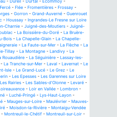
eau
-
Dureil
-
Durtal
-
Écommoy
-
Fercé
-
Flée
-
Fromentières
-
Frossay
-
rges
-
Gorron
-
Grand-Auverné
-
Guenrouet
c
-
Houssay
-
Ingrandes-Le Fresne sur Loire
n-Charnie
-
Juigné-des-Moutiers
-
Juigné-
oublac
-
La Boissière-du-Doré
-
La Bruère-
u-Bois
-
La Chapelle-Glain
-
La Chapelle-
aigneraie
-
La Faute-sur-Mer
-
La Flèche
-
La
ie-Tillay
-
La Montagne
-
Landivy
-
La
a Rouaudière
-
La Séguinière
-
Lassay-les-
-
La Tranche-sur-Mer
-
Laval
-
Lavernat
-
Le
t-Isle
-
Le Grand-Lucé
-
Le Grez
-
Le
lerin
-
Les Epesses
-
Les Garennes sur Loire
Les Rairies
-
Les Sables-d'Olonne
-
Levaré
-
Loireauxence
-
Loir en Vallée
-
Lombron
-
rné
-
Luché-Pringé
-
Lys-Haut-Layon
-
hé
-
Mauges-sur-Loire
-
Maulévrier
-
Mauves-
iré
-
Moisdon-la-Rivière
-
Montaigu-Vendée
-
Montreuil-le-Chétif
-
Montreuil-sur-Loir
-