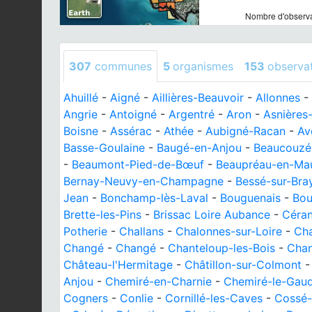
Nombre d'observa
307
communes
5
organismes
153
observa
Ahuillé
-
Aigné
-
Aillières-Beauvoir
-
Allonnes
-
Angrie
-
Antoigné
-
Argentré
-
Aron
-
Asnières
Boisne
-
Assérac
-
Athée
-
Aubigné-Racan
-
Av
Basse-Goulaine
-
Baugé-en-Anjou
-
Beaucouzé
-
Beaumont-Pied-de-Bœuf
-
Beaupréau-en-Ma
Bernay-Neuvy-en-Champagne
-
Bessé-sur-Bra
Jean
-
Bonchamp-lès-Laval
-
Bouguenais
-
Bou
Brette-les-Pins
-
Brissac Loire Aubance
-
Céran
Potherie
-
Challans
-
Chalonnes-sur-Loire
-
Ch
Changé
-
Changé
-
Chanteloup-les-Bois
-
Chan
Château-l'Hermitage
-
Châtillon-sur-Colmont
Anjou
-
Chemiré-en-Charnie
-
Chemiré-le-Gaud
Cogners
-
Conlie
-
Cornillé-les-Caves
-
Cossé-