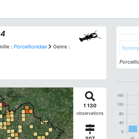
04
ille :
Porcellionidae
Genre :
Synon
Porcelli
1 130
observations
307