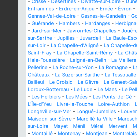
-
Crissé
-
Désertines
-
Divatte-sur-Loire
-
Dun
Entrammes
-
Erdre-en-Anjou
-
Ernée
-
Évron
-
Gennes-Val-de-Loire
-
Gesnes-le-Gandelin
-
Go
-
Guérande
-
Hambers
-
Hardanges
-
Herbigna
-
Jard-sur-Mer
-
Javron-les-Chapelles
-
Joué-e
sur-Sarthe
-
Jupilles
-
Juvardeil
-
La Baule-Esc
sur-Loir
-
La Chapelle-d'Aligné
-
La Chapelle-d
Saint-Fray
-
La Chapelle-Saint-Rémy
-
La Chât
Haie-Fouassière
-
Laigné-en-Belin
-
La Meillera
Pellerine
-
La Roche-sur-Yon
-
La Romagne
-
L
Châteaux
-
La Suze-sur-Sarthe
-
La Tessoualle
Bailleul
-
Le Croisic
-
Le Gâvre
-
Le Genest-Sain
Loroux-Bottereau
-
Le Lude
-
Le Mans
-
Le Pel
-
Les Herbiers
-
Les Mées
-
Les Ponts-de-Cé
-
L'Île-d'Yeu
-
Livré-la-Touche
-
Loire-Authion
-
Longeville-sur-Mer
-
Longué-Jumelles
-
Louve
Maisdon-sur-Sèvre
-
Marcillé-la-Ville
-
Maresc
sur-Loire
-
Mayet
-
Ménil
-
Méral
-
Mervent
-
M
-
Montaillé
-
Montenay
-
Montjean
-
Montrelais