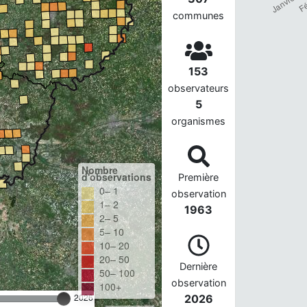
communes
153
observateurs
5
organismes
Nombre
d'observations
Première
0– 1
observation
1– 2
1963
2– 5
5– 10
10– 20
20– 50
Dernière
50– 100
observation
100+
2026
2026