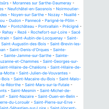
sûrs
-
Morannes sur Sarthe-Daumeray
-
es
-
Neufchâtel-en-Saosnois
-
Noirmoutier-
ndes
-
Noyen-sur-Sarthe
-
Nozay
-
Nuaillé
-
jou
-
Oudon
-
Pannecé
-
Parigné-le-Pôlin
-
-Mer
-
Pontchâteau
-
Pontvallain
-
Précigné
-
-
Rahay
-
Rezé
-
Rochefort-sur-Loire
-
Sacé
train
-
Saint-Aubin-de-Locquenay
-
Saint-
-
Saint-Augustin-des-Bois
-
Saint-Brevin-les-
ban
-
Saint-Denis-d'Orques
-
Sainte-
-
Sainte-Jamme-sur-Sarthe
-
Sainte-
Suzanne-et-Chammes
-
Saint-Georges-sur-
Saint-Hilaire-de-Chaléons
-
Saint-Hilaire-de-
la-Motte
-
Saint-Julien-de-Vouvantes
-
-Bois
-
Saint-Macaire-du-Bois
-
Saint-Malo-
-la-Réorthe
-
Saint-Mars-sur-la-Futaie
-
onts
-
Saint-Mesmin
-
Saint-Michel-de-
olf
-
Saint-Nazaire
-
Saint-Ouen-en-Belin
-
ierre-du-Lorouër
-
Saint-Pierre-sur-Erve
-
Saint-Sébastien-sur-Loire
-
Saint-Vincent-