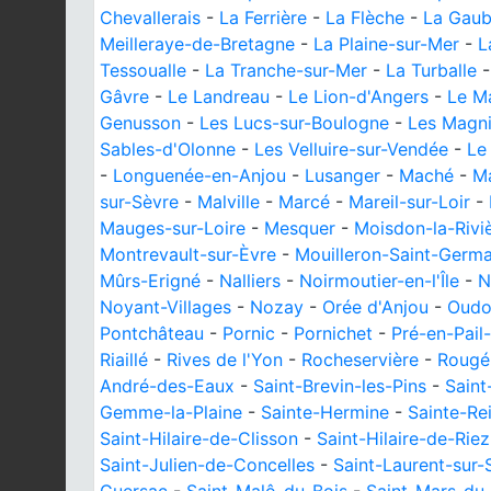
Chevallerais
-
La Ferrière
-
La Flèche
-
La Gaub
Meilleraye-de-Bretagne
-
La Plaine-sur-Mer
-
L
Tessoualle
-
La Tranche-sur-Mer
-
La Turballe
Gâvre
-
Le Landreau
-
Le Lion-d'Angers
-
Le M
Genusson
-
Les Lucs-sur-Boulogne
-
Les Magni
Sables-d'Olonne
-
Les Velluire-sur-Vendée
-
Le
-
Longuenée-en-Anjou
-
Lusanger
-
Maché
-
M
sur-Sèvre
-
Malville
-
Marcé
-
Mareil-sur-Loir
-
Mauges-sur-Loire
-
Mesquer
-
Moisdon-la-Rivi
Montrevault-sur-Èvre
-
Mouilleron-Saint-Germa
Mûrs-Erigné
-
Nalliers
-
Noirmoutier-en-l'Île
-
N
Noyant-Villages
-
Nozay
-
Orée d'Anjou
-
Oudo
Pontchâteau
-
Pornic
-
Pornichet
-
Pré-en-Pail
Riaillé
-
Rives de l'Yon
-
Rocheservière
-
Rougé
André-des-Eaux
-
Saint-Brevin-les-Pins
-
Saint
Gemme-la-Plaine
-
Sainte-Hermine
-
Sainte-Re
Saint-Hilaire-de-Clisson
-
Saint-Hilaire-de-Riez
Saint-Julien-de-Concelles
-
Saint-Laurent-sur-