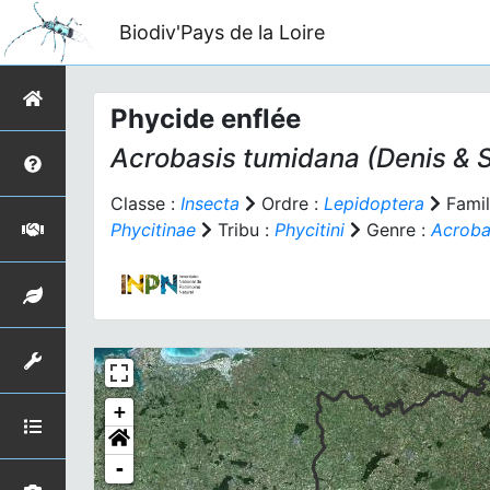
Biodiv'Pays de la Loire
Phycide enflée
Acrobasis tumidana
(Denis & S
Classe :
Insecta
Ordre :
Lepidoptera
Famil
Phycitinae
Tribu :
Phycitini
Genre :
Acroba
+
-