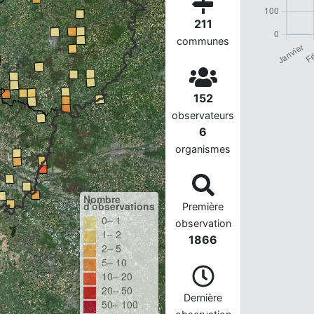
211
communes
152
observateurs
6
organismes
Nombre
d'observations
Première
0– 1
observation
1– 2
1866
2– 5
5– 10
10– 20
20– 50
Dernière
50– 100