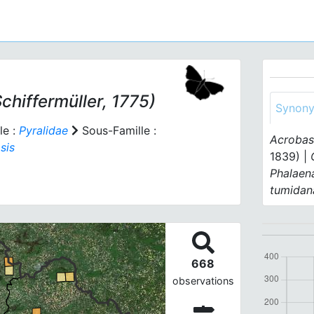
chiffermüller, 1775)
Synon
le :
Pyralidae
Sous-Famille :
Acrobasi
sis
1839) |
Phalaen
tumidan
668
observations