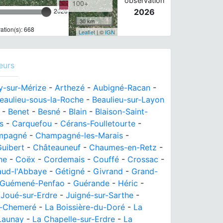
observation
100+
2026
2026
30 km
tion(s): 668
Leaflet
| ©
IGN
eurs
y-sur-Mérize
-
Arthezé
-
Aubigné-Racan
-
eaulieu-sous-la-Roche
-
Beaulieu-sur-Layon
-
Benet
-
Besné
-
Blain
-
Blaison-Saint-
s
-
Carquefou
-
Cérans-Foulletourte
-
mpagné
-
Champagné-les-Marais
-
uibert
-
Châteauneuf
-
Chaumes-en-Retz
-
ne
-
Coëx
-
Cordemais
-
Couffé
-
Crossac
-
aud-l'Abbaye
-
Gétigné
-
Givrand
-
Grand-
Guémené-Penfao
-
Guérande
-
Héric
-
-
Joué-sur-Erdre
-
Juigné-sur-Sarthe
-
e-Chemeré
-
La Boissière-du-Doré
-
La
Launay
-
La Chapelle-sur-Erdre
-
La