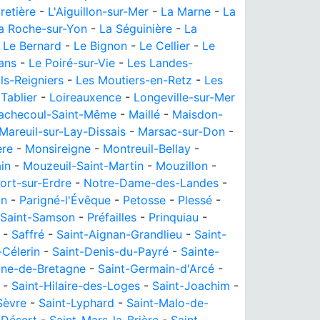
retière
-
L'Aiguillon-sur-Mer
-
La Marne
-
La
a Roche-sur-Yon
-
La Séguinière
-
La
-
Le Bernard
-
Le Bignon
-
Le Cellier
-
Le
ans
-
Le Poiré-sur-Vie
-
Les Landes-
ls-Reigniers
-
Les Moutiers-en-Retz
-
Les
 Tablier
-
Loireauxence
-
Longeville-sur-Mer
achecoul-Saint-Même
-
Maillé
-
Maisdon-
Mareuil-sur-Lay-Dissais
-
Marsac-sur-Don
-
ère
-
Monsireigne
-
Montreuil-Bellay
-
in
-
Mouzeuil-Saint-Martin
-
Mouzillon
-
ort-sur-Erdre
-
Notre-Dame-des-Landes
-
n
-
Parigné-l'Évêque
-
Petosse
-
Plessé
-
-Saint-Samson
-
Préfailles
-
Prinquiau
-
-
Saffré
-
Saint-Aignan-Grandlieu
-
Saint-
-Célerin
-
Saint-Denis-du-Payré
-
Sainte-
ine-de-Bretagne
-
Saint-Germain-d'Arcé
-
-
Saint-Hilaire-des-Loges
-
Saint-Joachim
-
Sèvre
-
Saint-Lyphard
-
Saint-Malo-de-