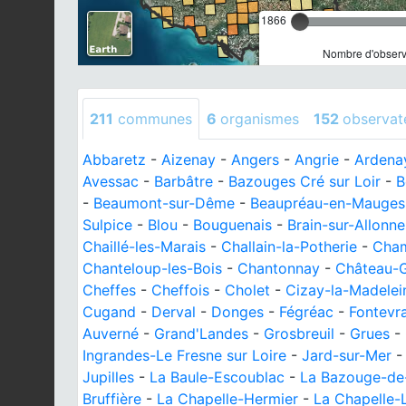
1866
Nombre d'observa
211
communes
6
organismes
152
observat
Abbaretz
-
Aizenay
-
Angers
-
Angrie
-
Ardena
Avessac
-
Barbâtre
-
Bazouges Cré sur Loir
-
B
-
Beaumont-sur-Dême
-
Beaupréau-en-Mauges
Sulpice
-
Blou
-
Bouguenais
-
Brain-sur-Allonne
Chaillé-les-Marais
-
Challain-la-Potherie
-
Cha
Chanteloup-les-Bois
-
Chantonnay
-
Château-G
Cheffes
-
Cheffois
-
Cholet
-
Cizay-la-Madelei
Cugand
-
Derval
-
Donges
-
Fégréac
-
Fontevr
Auverné
-
Grand'Landes
-
Grosbreuil
-
Grues
-
Ingrandes-Le Fresne sur Loire
-
Jard-sur-Mer
Jupilles
-
La Baule-Escoublac
-
La Bazouge-d
Bruffière
-
La Chapelle-Hermier
-
La Chapelle-