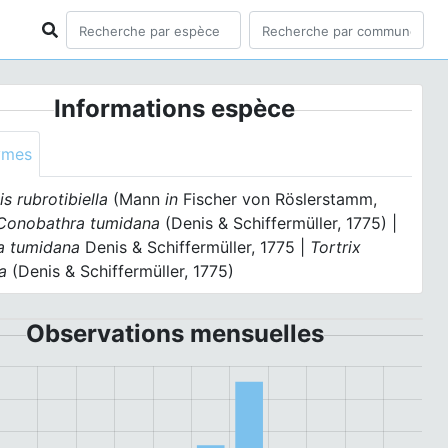
Informations espèce
ymes
s rubrotibiella
(Mann
in
Fischer von Röslerstamm,
Conobathra tumidana
(Denis & Schiffermüller, 1775) |
a tumidana
Denis & Schiffermüller, 1775 |
Tortrix
a
(Denis & Schiffermüller, 1775)
Observations mensuelles