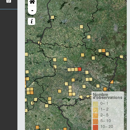
-
Nombre
d'observations
0– 1
1– 2
2– 5
5– 10
10– 20