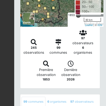
20– 50
50– 100
100+
1853
30 km
Nombre d'observa
Leaflet
| ©
IGN
97
observateurs
245
99
6
observations
communes
organismes
Première
Dernière
observation
observation
1853
2026
99
communes
6
organismes
97
observateurs