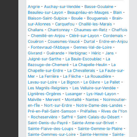
Angrie
-
Auchay-sur-Vendée
-
Basse-Goulaine
-
Beaulieu-sur-Layon
-
Beaupréau-en-Mauges
-
Blain
-
Blaison-Saint-Sulpice
-
Bouée
-
Bouguenais
-
Brain-
sur-Allonnes
-
Carquefou
-
Chaillé-les-Marais
-
Challans
-
Chantonnay
-
Chaumes-en-Retz
-
Cheffois
-
Chemillé-en-Anjou
-
Cléré-sur-Layon
-
Cordemais
-
Couëron
-
Couesmes-Vaucé
-
Durtal
-
Erdre-en-Anjou
-
Fontevraud-l'Abbaye
-
Gennes-Val-de-Loire
-
Givrand
-
Guérande
-
Herbignac
-
Héric
-
Jans
-
Juigné-sur-Sarthe
-
La Baule-Escoublac
-
La
Bazouge-de-Chemeré
-
La Chapelle-Heulin
-
La
Chapelle-sur-Erdre
-
La Chevallerais
-
La Faute-sur-
Mer
-
La Ferrière
-
La Flèche
-
La Rouaudière
-
Lavau-sur-Loire
-
Le Bignon
-
Le Gâvre
-
Le Pallet
-
Les Magnils-Reigniers
-
Les Velluire-sur-Vendée
-
Lignières-Orgères
-
Lusanger
-
Lys-Haut-Layon
-
Malville
-
Mervent
-
Montaillé
-
Nantes
-
Noirmoutier-
en-l'Île
-
Nort-sur-Erdre
-
Notre-Dame-des-Landes
-
Pré-en-Pail-Saint-Samson
-
Préfailles
-
Rives de l'Yon
-
Rocheservière
-
Saffré
-
Saint-Calais-du-Désert
-
Saint-Denis-du-Payré
-
Sainte-Anne-sur-Brivet
-
Sainte-Flaive-des-Loups
-
Sainte-Gemme-la-Plaine
-
Sainte-Gemmes-sur-Loire
-
Sainte-Hermine
-
Sainte-