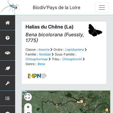
Biodiv'Pays de la Loire
Halias du Chêne (La)
Bena bicolorana
(Fuessly,
1775)
Classe :
Insecta
Ordre :
Lepidoptera
Famille :
Nolidae
Sous-Famille :
Chloephorinae
Tribu :
Chloephorini
Genre :
Bena
+