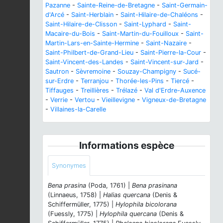
Pazanne
-
Sainte-Reine-de-Bretagne
-
Saint-Germain-
d'Arcé
-
Saint-Herblain
-
Saint-Hilaire-de-Chaléons
-
Saint-Hilaire-de-Clisson
-
Saint-Lyphard
-
Saint-
Macaire-du-Bois
-
Saint-Martin-du-Fouilloux
-
Saint-
Martin-Lars-en-Sainte-Hermine
-
Saint-Nazaire
-
Saint-Philbert-de-Grand-Lieu
-
Saint-Pierre-la-Cour
-
Saint-Vincent-des-Landes
-
Saint-Vincent-sur-Jard
-
Sautron
-
Sèvremoine
-
Souzay-Champigny
-
Sucé-
sur-Erdre
-
Terranjou
-
Thorée-les-Pins
-
Tiercé
-
Tiffauges
-
Treillières
-
Trélazé
-
Val d'Erdre-Auxence
-
Verrie
-
Vertou
-
Vieillevigne
-
Vigneux-de-Bretagne
-
Villaines-la-Carelle
Informations espèce
Synonymes
Bena prasina
(Poda, 1761) |
Bena prasinana
(Linnaeus, 1758) |
Halias quercana
(Denis &
Schiffermüller, 1775) |
Hylophila bicolorana
(Fuessly, 1775) |
Hylophila quercana
(Denis &